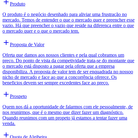
Produto
O produto é o negócio desenhado para aliviar uma frustração no
mercado. Temos de entender o que o mercado quer e preencher esse
vazio. Há que preencher o vazio que reside na diferença entre o que
o mercado quer e o que o mercado tem.
Proposta de Valor
Oferta que damos aos nossos clientes e pela qual cobramos um
preço. Do ponto de vista da competividade trata-se do montante que
o mercado está disposto a pagar pela oferta que a empresa
disponibiliza. A proposta de valor tem de ser enquadrada no nossoo
nicho de mercado e face ao que a concorrência oferece. Os
beneficios devem ser sempre excedentes face ao preço.
Prospeto
Quem nos dá a oportunidade de falarmos com ele pessoalmente, de
nos reunirmos, que é o mesmo que dizer fazer um diagnóstico.
Quando reunimos com um propeto já estamos a tentar fazer uma
venda.
Quota de Algibeira