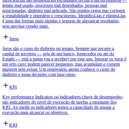
Ineficiências são desperdícios escondidos no dia a dia da empresa —
tempo mal usado, processos mal desenhados, pessoas mal
posicionadas, dinheiro mal aplicado. São pontos cegos que corroem
a rentabilidade e impedem o crescimento. Identificá-las e eliminá-las
é uma das formas mais rápidas e seguras de alavancar resultados,
sem precisar vender mais.
Juros
Juros são o custo do dinheiro no tempo. Sempre que recorre a
capital de terceiros — seja de um banco, fornecedor ou até do
Estado — está a pagar (ou a receber) por esse uso. Ignorar os juros é
um erro caro: podem parecer pequenos, mas acumulam e comem
margem sem avisar. Um empresário atento conhece o custo do
dinheiro e toma decisões com base nisso
KPI
Key performance Indicators ou indicadores-chave de desempenho,
são indicadores do nivel de execução de tarefas a montante dos
KRI. Ao medir os indicadores temos a capacidade de ajustar a
execução para alcançar os objetivos.
KRI