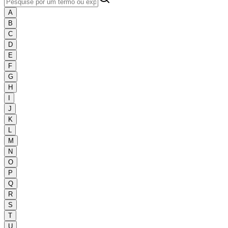
A
B
C
D
E
F
G
H
I
J
K
L
M
N
O
P
Q
R
S
T
U