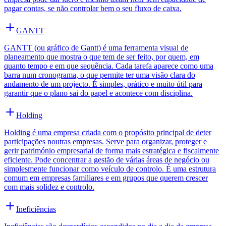
pagar contas, se não controlar bem o seu fluxo de caixa.
GANTT
GANTT (ou gráfico de Gantt) é uma ferramenta visual de
planeamento que mostra o que tem de ser feito, por quem, em
quanto tempo e em que sequência. Cada tarefa aparece como uma
barra num cronograma, o que permite ter uma visão clara do
andamento de um projecto. É simples, prático e muito útil para
garantir que o plano sai do papel e acontece com disciplina.
Holding
Holding é uma empresa criada com o propósito principal de deter
participações noutras empresas. Serve para organizar, proteger e
gerir património empresarial de forma mais estratégica e fiscalmente
eficiente. Pode concentrar a gestão de várias áreas de negócio ou
simplesmente funcionar como veículo de controlo. É uma estrutura
comum em empresas familiares e em grupos que querem crescer
com mais solidez e controlo.
Ineficiências