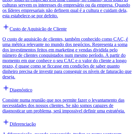
culturas servem os interesses do empresário ou da empresa. Quando
os líderes empresariais não definem qual é a cultura e cuidam dela,
esta estabelece-se por defeito.
Custo de Aquisição de Cliente
O custo de aquisição de clientes, também conhecido como CAC, é
uma métrica relevante no mundo dos negócios. Representa a soma
dos investimentos feitos em marketing e vendas dividida pelo
número de clientes conquistados num mesmo período. A partir do
momento em que conhece o seu CAC e o valor do cliente a longo
prazo, é quase como se ficcasse em condições de saber quanto
dinheiro precisa de investir para conseguir os níveis de faturação que
deseja.
Diagnóstico
Consiste numa reunião que nos permite fazer o levantamento das
necessidades dos nossos clientes. Se não somos capazes de
diagnosticar um problema, será impossivel definir uma estratégia.
Diferenciação