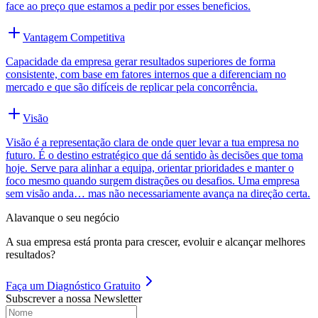
face ao preço que estamos a pedir por esses beneficios.
Vantagem Competitiva
Capacidade da empresa gerar resultados superiores de forma
consistente, com base em fatores internos que a diferenciam no
mercado e que são difíceis de replicar pela concorrência.
Visão
Visão é a representação clara de onde quer levar a tua empresa no
futuro. É o destino estratégico que dá sentido às decisões que toma
hoje. Serve para alinhar a equipa, orientar prioridades e manter o
foco mesmo quando surgem distrações ou desafios. Uma empresa
sem visão anda… mas não necessariamente avança na direção certa.
Alavanque o seu negócio
A sua empresa está pronta para crescer, evoluir e alcançar melhores
resultados?
Faça um
Diagnóstico Gratuito
Subscrever a nossa Newsletter