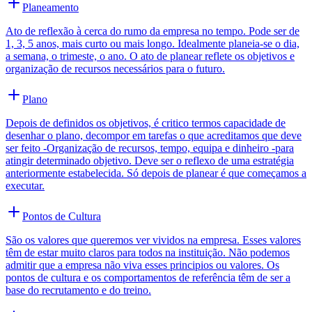
Planeamento
Ato de reflexão à cerca do rumo da empresa no tempo. Pode ser de
1, 3, 5 anos, mais curto ou mais longo. Idealmente planeia-se o dia,
a semana, o trimeste, o ano. O ato de planear reflete os objetivos e
organização de recursos necessários para o futuro.
Plano
Depois de definidos os objetivos, é critico termos capacidade de
desenhar o plano, decompor em tarefas o que acreditamos que deve
ser feito -Organização de recursos, tempo, equipa e dinheiro -para
atingir determinado objetivo. Deve ser o reflexo de uma estratégia
anteriormente estabelecida. Só depois de planear é que começamos a
executar.
Pontos de Cultura
São os valores que queremos ver vividos na empresa. Esses valores
têm de estar muito claros para todos na instituição. Não podemos
admitir que a empresa não viva esses principios ou valores. Os
pontos de cultura e os comportamentos de referência têm de ser a
base do recrutamento e do treino.