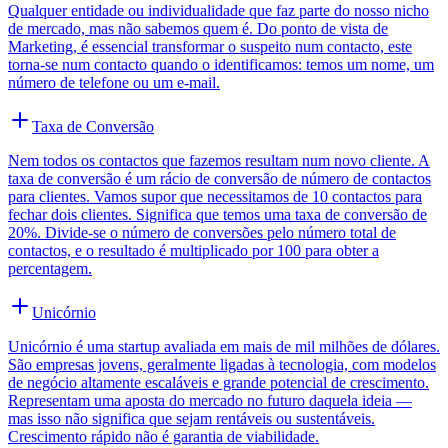
Qualquer entidade ou individualidade que faz parte do nosso nicho
de mercado, mas não sabemos quem é. Do ponto de vista de
Marketing, é essencial transformar o suspeito num contacto, este
torna-se num contacto quando o identificamos: temos um nome, um
número de telefone ou um e-mail.
Taxa de Conversão
Nem todos os contactos que fazemos resultam num novo cliente. A
taxa de conversão é um rácio de conversão de número de contactos
para clientes. Vamos supor que necessitamos de 10 contactos para
fechar dois clientes. Significa que temos uma taxa de conversão de
20%. Divide-se o número de conversões pelo número total de
contactos, e o resultado é multiplicado por 100 para obter a
percentagem.
Unicórnio
Unicórnio é uma startup avaliada em mais de mil milhões de dólares.
São empresas jovens, geralmente ligadas à tecnologia, com modelos
de negócio altamente escaláveis e grande potencial de crescimento.
Representam uma aposta do mercado no futuro daquela ideia —
mas isso não significa que sejam rentáveis ou sustentáveis.
Crescimento rápido não é garantia de viabilidade.