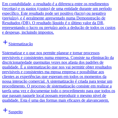
Em contabilidade, o resultado é a diferença entre os rendimentos
(receitas) e os gastos (custos) de uma entidade durante um período
específico. Este resultado pode ser positivo (lucro) ou negativo
(prejuízo), e é geralmente apresentado numa Demonstração de
Resultados (DR). O resultado líquido é o último valor da DR,
representando o lucro ou prejuízo após a dedução de todos os custos
e despesas, incluindo impostos.
Sistematização
Sistematizar e o que nos permite planear e tornar processos
previsiveis e consistentes numa empresa. Consiste na eliminação da
discricionariedade quemuitas vezes nos afasta dos padrões de
qualidade. É a sistematização que nos vai permitir obter resultados
previsiveis e consistentes ma mpssa empresa e possibilitar aos
clientes as experiências que esperam em todos os momentos da
nossa interação comercial. A sistematização é criada para testar um
procedimento. O processo de sistematização consiste em realizar a
tarefa uma vez e documentar todo o procedimento para que todos os
que passam naquele local possam reproduzir o mesmo nivel de
qualidade. Esta é uma das formas mais eficazes de alavancagem.
Suspeito