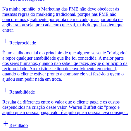
Na minha opinião, o Marketing das PME não deve obedecer às
mesmas regras do marketing tradicional, porque nas PME não
concorremos geralmente por quota de mercado, mas por quota de
algibeira, ou seja, por cada euro que sai, mais do que isso tem que
entrar.
Reciprocidade
É um atalho mental e o principio de que alguém se sente "obrigado"
a repor qualquer amabilidade que lhe foi concedida. A maior parte
dos seres humanos, quando não sabe i qe fazer, segue o principio da
reciprocidade. Ao existir este tipo de envolvimento emocional,
quando o cliente estiver pronto a comprar ele vai fazê-lo a qyem o
ajudou sem pedir nada em troca.
Rentabilidade
Resulta da diferença entre o valor que o cliente paga e os custos
despendidos na criação desse valor. Warren Buffett diz "preço é
aquilo que a pessoa paga, valor é aquilo que a pessoa leva consigo".
Resultado