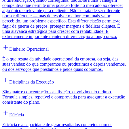
A diferenciação, quando conseguida, traduz-se numa vantagem
competitiva que permite uma posição forte no mercado ao oferecer
algo único e relevante para o cliente. Não se trata de ser diferente
por ser diferente — mas de resolver melhor, com mais valor
percebido, um problema específico. Esta diferenciação permite-te
fugir da guerra de preços, proteger margens e fidelizar clientes. É
uma alavanca estratégica para crescer com rentabilidade. É
extremamente importante manter a diferenciação a longo prazo.
Dinheiro Operacional
É o que resuta da atividade operacional da empresa, ou seja, das
suas vendas: do que compramos ou produzimos e depois vendemos,
ou dos servoços que prestamos e pelos quais cobramos.
Disciplinas da Execução
São quatro: concentração, catalisação, envolvimento e ritmo.
Fórmula simples, repetível e comprovada para assegurar a execução
consistente do plano.
Eficácia
Eficácia é a capacidade de gerar resultados concretos com os