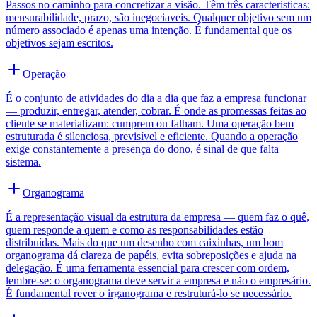
Passos no caminho para concretizar a visão. Têm três caracteristicas:
mensurabilidade, prazo, são inegociaveis. Qualquer objetivo sem um
número associado é apenas uma intenção. É fundamental que os
objetivos sejam escritos.
Operação
É o conjunto de atividades do dia a dia que faz a empresa funcionar
— produzir, entregar, atender, cobrar. É onde as promessas feitas ao
cliente se materializam: cumprem ou falham. Uma operação bem
estruturada é silenciosa, previsível e eficiente. Quando a operação
exige constantemente a presença do dono, é sinal de que falta
sistema.
Organograma
É a representação visual da estrutura da empresa — quem faz o quê,
quem responde a quem e como as responsabilidades estão
distribuídas. Mais do que um desenho com caixinhas, um bom
organograma dá clareza de papéis, evita sobreposições e ajuda na
delegação. É uma ferramenta essencial para crescer com ordem,
lembre-se: o organograma deve servir a empresa e não o empresário.
É fundamental rever o irganograma e restruturá-lo se necessário.