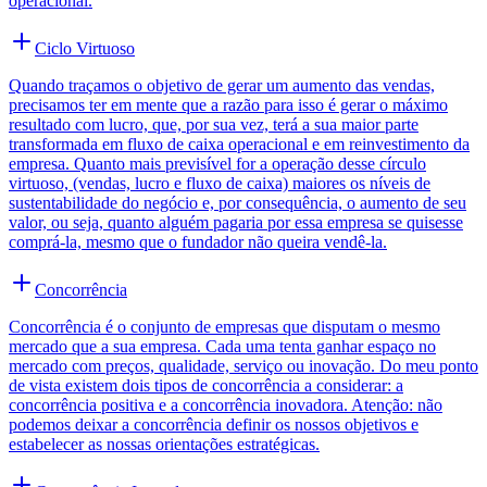
operacional.
Ciclo Virtuoso
Quando traçamos o objetivo de gerar um aumento das vendas,
precisamos ter em mente que a razão para isso é gerar o máximo
resultado com lucro, que, por sua vez, terá a sua maior parte
transformada em fluxo de caixa operacional e em reinvestimento da
empresa. Quanto mais previsível for a operação desse círculo
virtuoso, (vendas, lucro e fluxo de caixa) maiores os níveis de
sustentabilidade do negócio e, por consequência, o aumento de seu
valor, ou seja, quanto alguém pagaria por essa empresa se quisesse
comprá-la, mesmo que o fundador não queira vendê-la.
Concorrência
Concorrência é o conjunto de empresas que disputam o mesmo
mercado que a sua empresa. Cada uma tenta ganhar espaço no
mercado com preços, qualidade, serviço ou inovação. Do meu ponto
de vista existem dois tipos de concorrência a considerar: a
concorrência positiva e a concorrência inovadora. Atenção: não
podemos deixar a concorrência definir os nossos objetivos e
estabelecer as nossas orientações estratégicas.