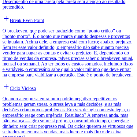
Desempenho de uma tarefa pela tarefa sem atenção ao resultado
pretendido.
Break Even Point
O breakeven, que pode ser traduzido como “ponto crítico” ou
“ponto morto”. É o ponto que marca quando despesas e proventos
se igualam. Acima dele, a empresa está com lucro; abaixo, prejuízo.
Sem ter esse valor definido, o empresário não sabe quanto precisa
vender para pagar as contas e evitar o prejuízo. E, dependendo do
ritmo de vendas da empresa, talvez precise saber o breakeven anual,
mensal ou semanal. Ao ter todos os custos somados, incluindo fixos
e variáveis, o empresário sabe qual o valor mínimo que deve entrar
na empresa para viabilizar a operação. Este é o ponto de breakeven.
Ciclo Vicioso
Quando a empresa entra num padrão negativo repetitivo: os
problemas geram stress, o stress leva a más decisões, e as más
decisões criam novos problemas. Em vez de agir com estratégia, o
empresário reage com urgência. Resultado? A empresa anda, mas
não avança — gira sobre si própria, consumindo tempo, energia e
dinheiro sem criar progresso real. Os ciclos querem-se virtuosos que
se traduzam em mais vendas, mais lucro e mais fluxo de caixa