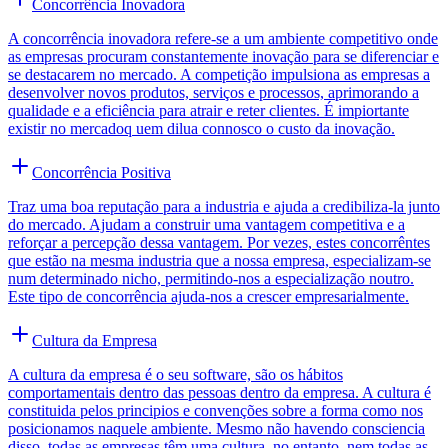
Concorrência Inovadora
A concorrência inovadora refere-se a um ambiente competitivo onde
as empresas procuram constantemente inovação para se diferenciar e
se destacarem no mercado. A competição impulsiona as empresas a
desenvolver novos produtos, serviços e processos, aprimorando a
qualidade e a eficiência para atrair e reter clientes. É impiortante
existir no mercadoq uem dilua connosco o custo da inovação.
Concorrência Positiva
Traz uma boa reputação para a industria e ajuda a credibiliza-la junto
do mercado. Ajudam a construir uma vantagem competitiva e a
reforçar a percepção dessa vantagem. Por vezes, estes concorrêntes
que estão na mesma industria que a nossa empresa, especializam-se
num determinado nicho, permitindo-nos a especialização noutro.
Este tipo de concorrência ajuda-nos a crescer empresarialmente.
Cultura da Empresa
A cultura da empresa é o seu software, são os hábitos
comportamentais dentro das pessoas dentro da empresa. A cultura é
constituida pelos principios e convenções sobre a forma como nos
posicionamos naquele ambiente. Mesmo não havendo consciencia
disso, todas as empresas têm uma cultura, no entanto, nem todas as