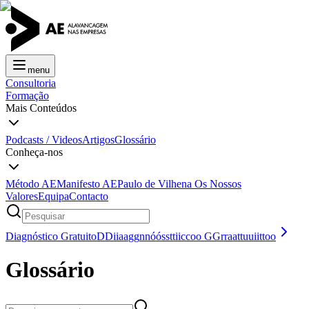
menu
Consultoria
Formação
Mais Conteúdos
Podcasts / Videos
Artigos
Glossário
Conheça-nos
Método AE
Manifesto AE
Paulo de Vilhena
Os Nossos
Valores
Equipa
Contacto
Diagnóstico Gratuito
D
D
i
i
a
a
g
g
n
n
ó
ó
s
s
t
t
i
i
c
c
o
o
G
G
r
r
a
a
t
t
u
u
i
i
t
t
o
o
Glossário