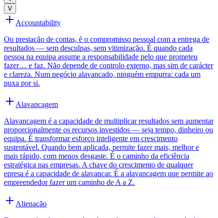
V
Accountability
Ou prestação de contas, é o compromisso pessoal com a entrega de
resultados — sem desculpas, sem vitimização. É quando cada
pessoa na equipa assume a responsabilidade pelo que prometeu
fazer… e faz. Não depende de controlo externo, mas sim de carácter
e clareza. Num negócio alavancado, ninguém empurra: cada um
puxa por si.
Alavancagem
Alavancagem é a capacidade de multiplicar resultados sem aumentar
proporcionalmente os recursos investidos — seja tempo, dinheiro ou
equipa. É transformar esforço inteligente em crescimento
sustentável. Quando bem aplicada, permite fazer mais, melhor e
mais rápido, com menos desgaste. É o caminho da eficiência
estratégica nas empresas. A chave do crescimento de qualquer
epresa é a capacidade de alavancar. É a alavancagem que permite ao
empreendedor fazer um caminho de A a Z.
Alienação