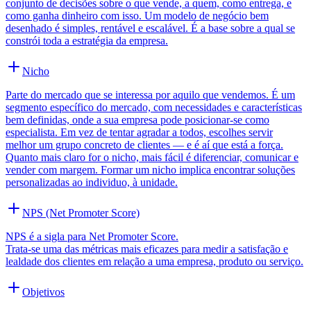
conjunto de decisões sobre o que vende, a quem, como entrega, e
como ganha dinheiro com isso. Um modelo de negócio bem
desenhado é simples, rentável e escalável. É a base sobre a qual se
constrói toda a estratégia da empresa.
Nicho
Parte do mercado que se interessa por aquilo que vendemos. É um
segmento específico do mercado, com necessidades e características
bem definidas, onde a sua empresa pode posicionar-se como
especialista. Em vez de tentar agradar a todos, escolhes servir
melhor um grupo concreto de clientes — e é aí que está a força.
Quanto mais claro for o nicho, mais fácil é diferenciar, comunicar e
vender com margem. Formar um nicho implica encontrar soluções
personalizadas ao individuo, à unidade.
NPS (Net Promoter Score)
NPS é a sigla para Net Promoter Score.
Trata-se uma das métricas mais eficazes para medir a satisfação e
lealdade dos clientes em relação a uma empresa, produto ou serviço.
Objetivos