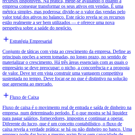
recursos disponíveis. Na prática, mede-se avaliando o quanto a
empresa consegue transformar os seus ativos em vendas. É uma
métrica simples, mas poderosa: divide-se o valor das vendas pelo
valor total dos ativos no balanço. Este rácio revela se os recursos
estão realmente a ser bem utilizados — e oferece uma nova
perspetiva sobre a saúde do negócio.
Estratégia Empresarial
Conjunto de táticas com vista ao crescimento da empresa. Define as
principais opções a serem tomadas, no longo prazo, no sentido de
materializar o crescimento. Há três àreas essenciais com as quais o
empresário se deve preocupar: o nicho, a concorrência e a proposta
de valor. Deve ter em vista construir uma vantagem competitiva
sustentada no tempo. Deve focar-se no que é distintivo na solução
que apresenta ao mercado.
Fluxo de Caixa
Fluxo de caixa é o movimento real de entrada e saída de dinheiro na
empresa, num determinado período. É o que mostra se há liquidez
para pagar salários, fornecedores, impostos e continuar a operar.
Diferente do lucro, que é um conceito contabilístico, o fluxo de
caixa revela a verdade prática: se há ou não dinheiro no banco. Uma
empresa pode dar lucro e mesmo assim ficar sem capacidade de