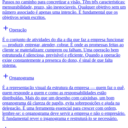
Passos no caminho para concretizar a visão. Têm três caracteristicas:
mensurabilidade, prazo, são inegociaveis. Qualquer objetivo sem um
número associado é apenas uma intenção. É fundamental que os
objetivos sejam escritos.
Operação
É o conjunto de atividades do dia a dia que faz a empresa funcionar
— produzir, entregar, atender, cobrar. É onde as promessas feitas ao
cliente se materializam: cumprem ou falham. Uma operação bem
estruturada é silenciosa, previsível e eficiente. Quando a operação
exige constantemente a presença do dono, é sinal de que falta
sistema.
Organograma
É a representação visual da estrutura da empresa — quem faz o quê,
quem responde a quem e como as responsabilidades estão
distribuídas. Mais do que um desenho com caixinhas, um bom
organograma dá clareza de papéis, evita sobreposições e ajuda na
delegação. É uma ferramenta essencial para crescer com ordem,
lembre-se: o organograma deve servir a empresa e não o empresário.
É fundamental rever o irganograma e restruturá-lo se necessário.