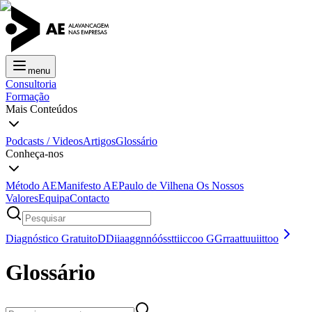
menu
Consultoria
Formação
Mais Conteúdos
Podcasts / Videos
Artigos
Glossário
Conheça-nos
Método AE
Manifesto AE
Paulo de Vilhena
Os Nossos
Valores
Equipa
Contacto
Diagnóstico Gratuito
D
D
i
i
a
a
g
g
n
n
ó
ó
s
s
t
t
i
i
c
c
o
o
G
G
r
r
a
a
t
t
u
u
i
i
t
t
o
o
Glossário