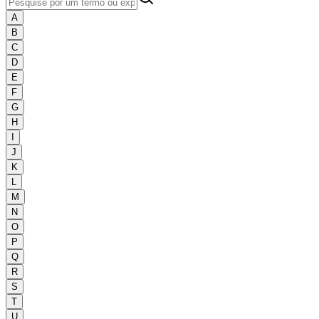
A
B
C
D
E
F
G
H
I
J
K
L
M
N
O
P
Q
R
S
T
U