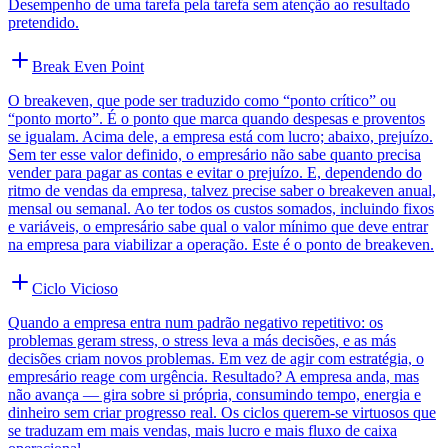
Desempenho de uma tarefa pela tarefa sem atenção ao resultado
pretendido.
Break Even Point
O breakeven, que pode ser traduzido como “ponto crítico” ou
“ponto morto”. É o ponto que marca quando despesas e proventos
se igualam. Acima dele, a empresa está com lucro; abaixo, prejuízo.
Sem ter esse valor definido, o empresário não sabe quanto precisa
vender para pagar as contas e evitar o prejuízo. E, dependendo do
ritmo de vendas da empresa, talvez precise saber o breakeven anual,
mensal ou semanal. Ao ter todos os custos somados, incluindo fixos
e variáveis, o empresário sabe qual o valor mínimo que deve entrar
na empresa para viabilizar a operação. Este é o ponto de breakeven.
Ciclo Vicioso
Quando a empresa entra num padrão negativo repetitivo: os
problemas geram stress, o stress leva a más decisões, e as más
decisões criam novos problemas. Em vez de agir com estratégia, o
empresário reage com urgência. Resultado? A empresa anda, mas
não avança — gira sobre si própria, consumindo tempo, energia e
dinheiro sem criar progresso real. Os ciclos querem-se virtuosos que
se traduzam em mais vendas, mais lucro e mais fluxo de caixa