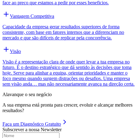
face ao preço que estamos a pedir por esses beneficios.
Vantagem Competitiva
Capacidade da empresa gerar resultados superiores de forma
consistente, com base em fatores internos que a diferenciam no
mercado e que são difíceis de replicar pela concorrência.
Visão
Visão é a representação clara de onde quer levar a tua empresa no
futuro. É o destino estratégico que dá sentido às decisões que toma
hoje. Serve para alinhar a equipa, orientar prioridades e manter o
foco mesmo quando surgem distrações ou desafios. Uma empresa
sem visão anda… mas não necessariamente avança na direção certa.
Alavanque o seu negócio
A sua empresa está pronta para crescer, evoluir e alcançar melhores
resultados?
Faça um
Diagnóstico Gratuito
Subscrever a nossa Newsletter