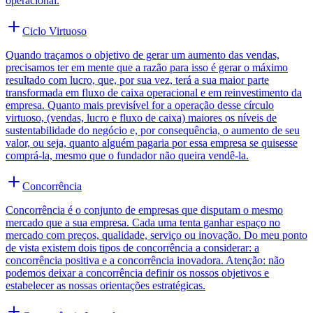
operacional.
Ciclo Virtuoso
Quando traçamos o objetivo de gerar um aumento das vendas,
precisamos ter em mente que a razão para isso é gerar o máximo
resultado com lucro, que, por sua vez, terá a sua maior parte
transformada em fluxo de caixa operacional e em reinvestimento da
empresa. Quanto mais previsível for a operação desse círculo
virtuoso, (vendas, lucro e fluxo de caixa) maiores os níveis de
sustentabilidade do negócio e, por consequência, o aumento de seu
valor, ou seja, quanto alguém pagaria por essa empresa se quisesse
comprá-la, mesmo que o fundador não queira vendê-la.
Concorrência
Concorrência é o conjunto de empresas que disputam o mesmo
mercado que a sua empresa. Cada uma tenta ganhar espaço no
mercado com preços, qualidade, serviço ou inovação. Do meu ponto
de vista existem dois tipos de concorrência a considerar: a
concorrência positiva e a concorrência inovadora. Atenção: não
podemos deixar a concorrência definir os nossos objetivos e
estabelecer as nossas orientações estratégicas.