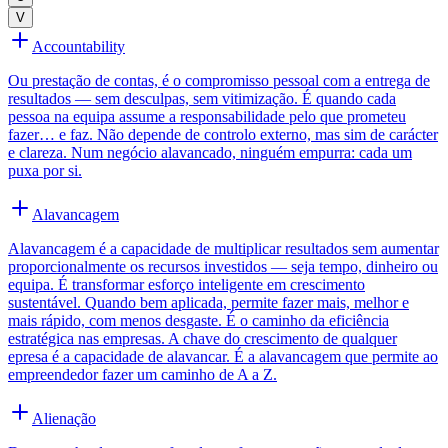
V
Accountability
Ou prestação de contas, é o compromisso pessoal com a entrega de
resultados — sem desculpas, sem vitimização. É quando cada
pessoa na equipa assume a responsabilidade pelo que prometeu
fazer… e faz. Não depende de controlo externo, mas sim de carácter
e clareza. Num negócio alavancado, ninguém empurra: cada um
puxa por si.
Alavancagem
Alavancagem é a capacidade de multiplicar resultados sem aumentar
proporcionalmente os recursos investidos — seja tempo, dinheiro ou
equipa. É transformar esforço inteligente em crescimento
sustentável. Quando bem aplicada, permite fazer mais, melhor e
mais rápido, com menos desgaste. É o caminho da eficiência
estratégica nas empresas. A chave do crescimento de qualquer
epresa é a capacidade de alavancar. É a alavancagem que permite ao
empreendedor fazer um caminho de A a Z.
Alienação