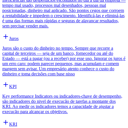
Ineficiências são desperdícios escondidos no dia a dia da empresa —
tempo mal usado, processos mal desenhados, pessoas mal
posicionadas, dinheiro mal aplicado. São pontos cegos que corroem
a rentabilidade e impedem o crescimento. Identificá-las e eliminá-las
é uma das formas mais rápidas e seguras de alavancar resultados,
sem precisar vender mais.
Juros
Juros são o custo do dinheiro no tempo. Sempre que recorre a
capital de terceiros — seja de um banco, fornecedor ou até do
Estado — está a pagar (ou a receber) por esse uso. Ignorar os juros é
um erro caro: podem parecer pequenos, mas acumulam e comem
margem sem avisar. Um empresário atento conhece o custo do
dinheiro e toma decisões com base nisso
KPI
Key performance Indicators ou indicadores-chave de desempenho,
são indicadores do nivel de execução de tarefas a montante dos
KRI. Ao medir os indicadores temos a capacidade de ajustar a
execução para alcançar os objetivos.
KRI