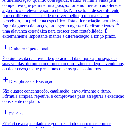
A diferenciação, quando conseguida, traduz-se numa vantagem
competitiva que permite uma posição forte no mercado ao oferecer
algo único e relevante para o cliente. Não se trata de ser diferente
por ser diferente — mas de resolver melhor, com mais valor
percebido, um problema específico. Esta diferenciação permite-te
fugir da guerra de preços, proteger margens e fidelizar clientes. É
uma alavanca estratégica para crescer com rentabilidade. É
extremamente importante manter a diferenciação a longo prazo.
Dinheiro Operacional
É o que resuta da atividade operacional da empresa, ou seja, das
suas vendas: do que compramos ou produzimos e depois vendemos,
ou dos servoços que prestamos e pelos quais cobramos.
Disciplinas da Execução
São quatro: concentração, catalisação, envolvimento e ritmo.
Fórmula simples, repetível e comprovada para assegurar a execução
consistente do plano.
Eficácia
Eficácia é a capacidade de gerar resultados concretos com os