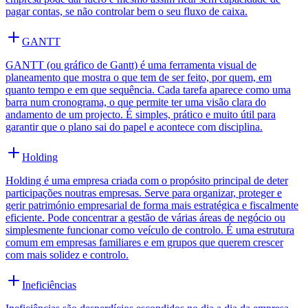
pagar contas, se não controlar bem o seu fluxo de caixa.
GANTT
GANTT (ou gráfico de Gantt) é uma ferramenta visual de
planeamento que mostra o que tem de ser feito, por quem, em
quanto tempo e em que sequência. Cada tarefa aparece como uma
barra num cronograma, o que permite ter uma visão clara do
andamento de um projecto. É simples, prático e muito útil para
garantir que o plano sai do papel e acontece com disciplina.
Holding
Holding é uma empresa criada com o propósito principal de deter
participações noutras empresas. Serve para organizar, proteger e
gerir património empresarial de forma mais estratégica e fiscalmente
eficiente. Pode concentrar a gestão de várias áreas de negócio ou
simplesmente funcionar como veículo de controlo. É uma estrutura
comum em empresas familiares e em grupos que querem crescer
com mais solidez e controlo.
Ineficiências