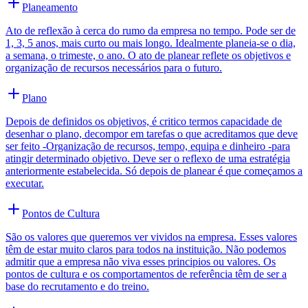
Planeamento
Ato de reflexão à cerca do rumo da empresa no tempo. Pode ser de
1, 3, 5 anos, mais curto ou mais longo. Idealmente planeia-se o dia,
a semana, o trimeste, o ano. O ato de planear reflete os objetivos e
organização de recursos necessários para o futuro.
Plano
Depois de definidos os objetivos, é critico termos capacidade de
desenhar o plano, decompor em tarefas o que acreditamos que deve
ser feito -Organização de recursos, tempo, equipa e dinheiro -para
atingir determinado objetivo. Deve ser o reflexo de uma estratégia
anteriormente estabelecida. Só depois de planear é que começamos a
executar.
Pontos de Cultura
São os valores que queremos ver vividos na empresa. Esses valores
têm de estar muito claros para todos na instituição. Não podemos
admitir que a empresa não viva esses principios ou valores. Os
pontos de cultura e os comportamentos de referência têm de ser a
base do recrutamento e do treino.