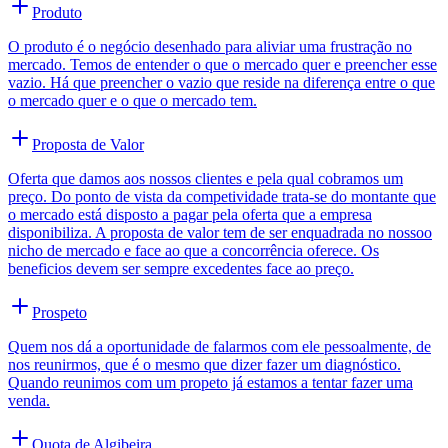
Produto
O produto é o negócio desenhado para aliviar uma frustração no
mercado. Temos de entender o que o mercado quer e preencher esse
vazio. Há que preencher o vazio que reside na diferença entre o que
o mercado quer e o que o mercado tem.
Proposta de Valor
Oferta que damos aos nossos clientes e pela qual cobramos um
preço. Do ponto de vista da competividade trata-se do montante que
o mercado está disposto a pagar pela oferta que a empresa
disponibiliza. A proposta de valor tem de ser enquadrada no nossoo
nicho de mercado e face ao que a concorrência oferece. Os
beneficios devem ser sempre excedentes face ao preço.
Prospeto
Quem nos dá a oportunidade de falarmos com ele pessoalmente, de
nos reunirmos, que é o mesmo que dizer fazer um diagnóstico.
Quando reunimos com um propeto já estamos a tentar fazer uma
venda.
Quota de Algibeira