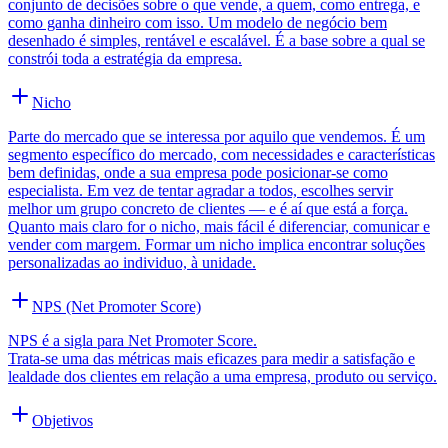
conjunto de decisões sobre o que vende, a quem, como entrega, e
como ganha dinheiro com isso. Um modelo de negócio bem
desenhado é simples, rentável e escalável. É a base sobre a qual se
constrói toda a estratégia da empresa.
Nicho
Parte do mercado que se interessa por aquilo que vendemos. É um
segmento específico do mercado, com necessidades e características
bem definidas, onde a sua empresa pode posicionar-se como
especialista. Em vez de tentar agradar a todos, escolhes servir
melhor um grupo concreto de clientes — e é aí que está a força.
Quanto mais claro for o nicho, mais fácil é diferenciar, comunicar e
vender com margem. Formar um nicho implica encontrar soluções
personalizadas ao individuo, à unidade.
NPS (Net Promoter Score)
NPS é a sigla para Net Promoter Score.
Trata-se uma das métricas mais eficazes para medir a satisfação e
lealdade dos clientes em relação a uma empresa, produto ou serviço.
Objetivos