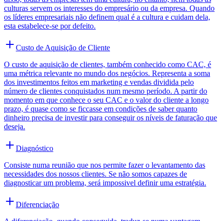
culturas servem os interesses do empresário ou da empresa. Quando
os líderes empresariais não definem qual é a cultura e cuidam dela,
esta estabelece-se por defeito.
Custo de Aquisição de Cliente
O custo de aquisição de clientes, também conhecido como CAC, é
uma métrica relevante no mundo dos negócios. Representa a soma
dos investimentos feitos em marketing e vendas dividida pelo
número de clientes conquistados num mesmo período. A partir do
momento em que conhece o seu CAC e o valor do cliente a longo
prazo, é quase como se ficcasse em condições de saber quanto
dinheiro precisa de investir para conseguir os níveis de faturação que
deseja.
Diagnóstico
Consiste numa reunião que nos permite fazer o levantamento das
necessidades dos nossos clientes. Se não somos capazes de
diagnosticar um problema, será impossivel definir uma estratégia.
Diferenciação