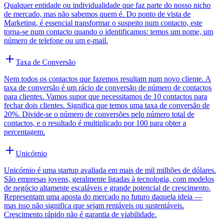
Qualquer entidade ou individualidade que faz parte do nosso nicho
de mercado, mas não sabemos quem é. Do ponto de vista de
Marketing, é essencial transformar o suspeito num contacto, este
torna-se num contacto quando o identificamos: temos um nome, um
número de telefone ou um e-mail.
Taxa de Conversão
Nem todos os contactos que fazemos resultam num novo cliente. A
taxa de conversão é um rácio de conversão de número de contactos
para clientes. Vamos supor que necessitamos de 10 contactos para
fechar dois clientes. Significa que temos uma taxa de conversão de
20%. Divide-se o número de conversões pelo número total de
contactos, e o resultado é multiplicado por 100 para obter a
percentagem.
Unicórnio
Unicórnio é uma startup avaliada em mais de mil milhões de dólares.
São empresas jovens, geralmente ligadas à tecnologia, com modelos
de negócio altamente escaláveis e grande potencial de crescimento.
Representam uma aposta do mercado no futuro daquela ideia —
mas isso não significa que sejam rentáveis ou sustentáveis.
Crescimento rápido não é garantia de viabilidade.