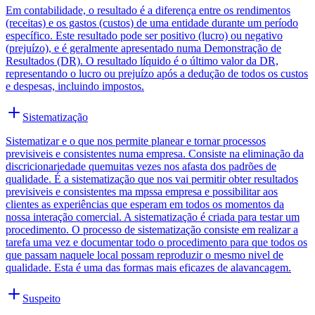
Em contabilidade, o resultado é a diferença entre os rendimentos
(receitas) e os gastos (custos) de uma entidade durante um período
específico. Este resultado pode ser positivo (lucro) ou negativo
(prejuízo), e é geralmente apresentado numa Demonstração de
Resultados (DR). O resultado líquido é o último valor da DR,
representando o lucro ou prejuízo após a dedução de todos os custos
e despesas, incluindo impostos.
Sistematização
Sistematizar e o que nos permite planear e tornar processos
previsiveis e consistentes numa empresa. Consiste na eliminação da
discricionariedade quemuitas vezes nos afasta dos padrões de
qualidade. É a sistematização que nos vai permitir obter resultados
previsiveis e consistentes ma mpssa empresa e possibilitar aos
clientes as experiências que esperam em todos os momentos da
nossa interação comercial. A sistematização é criada para testar um
procedimento. O processo de sistematização consiste em realizar a
tarefa uma vez e documentar todo o procedimento para que todos os
que passam naquele local possam reproduzir o mesmo nivel de
qualidade. Esta é uma das formas mais eficazes de alavancagem.
Suspeito