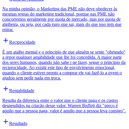
Na minha opinião, o Marketing das PME não deve obedecer às
mesmas regras do marketing tradicional, porque nas PME não
concorremos geralmente por quota de mercado, mas por quota de
algibeira, ou seja, por cada euro que sai, mais do que isso tem que
entrar.
Reciprocidade
É um atalho mental e o principio de que alguém se sente "obrigado"
a repor qualquer amabilidade que lhe foi concedida. A maior parte
dos seres humanos, quando não sabe i qe fazer, segue o principio da
reciprocidade. Ao existir este tipo de envolvimento emocional,
quando o cliente estiver pronto a comprar ele vai fazê-lo a qyem o
ajudou sem pedir nada em troca.
Rentabilidade
Resulta da diferença entre o valor que o cliente paga e os custos
despendidos na criação desse valor. Warren Buffett diz "preço é
aquilo que a pessoa paga, valor é aquilo que a pessoa leva consigo".
Resultado