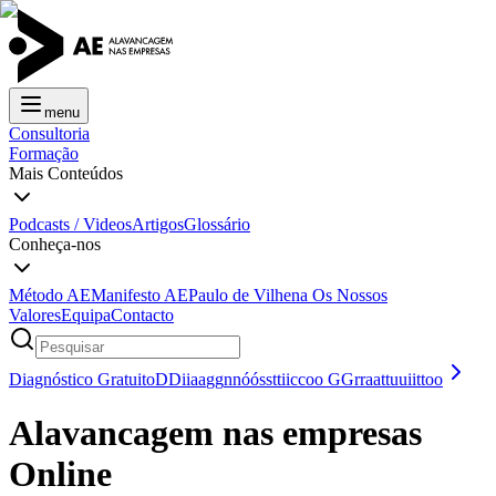
menu
Consultoria
Formação
Mais Conteúdos
Podcasts / Videos
Artigos
Glossário
Conheça-nos
Método AE
Manifesto AE
Paulo de Vilhena
Os Nossos
Valores
Equipa
Contacto
Diagnóstico Gratuito
D
D
i
i
a
a
g
g
n
n
ó
ó
s
s
t
t
i
i
c
c
o
o
G
G
r
r
a
a
t
t
u
u
i
i
t
t
o
o
Alavancagem nas empresas
Online