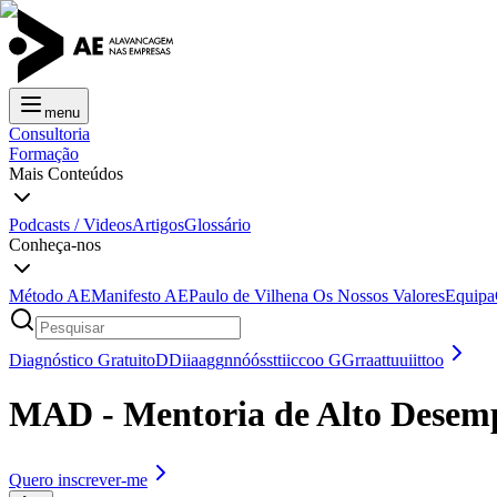
menu
Consultoria
Formação
Mais Conteúdos
Podcasts / Videos
Artigos
Glossário
Conheça-nos
Método AE
Manifesto AE
Paulo de Vilhena
Os Nossos Valores
Equipa
Diagnóstico Gratuito
D
D
i
i
a
a
g
g
n
n
ó
ó
s
s
t
t
i
i
c
c
o
o
G
G
r
r
a
a
t
t
u
u
i
i
t
t
o
o
MAD - Mentoria de Alto Desem
Quero inscrever-me