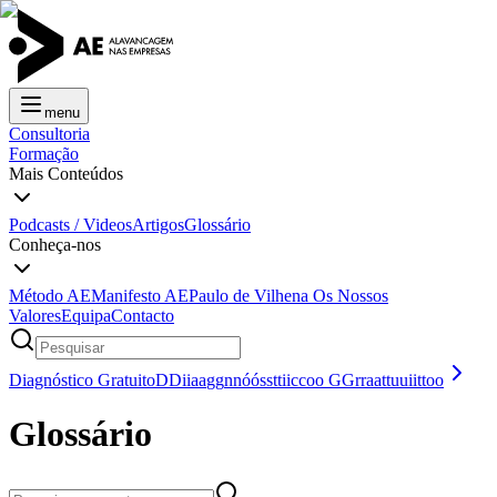
menu
Consultoria
Formação
Mais Conteúdos
Podcasts / Videos
Artigos
Glossário
Conheça-nos
Método AE
Manifesto AE
Paulo de Vilhena
Os Nossos
Valores
Equipa
Contacto
Diagnóstico Gratuito
D
D
i
i
a
a
g
g
n
n
ó
ó
s
s
t
t
i
i
c
c
o
o
G
G
r
r
a
a
t
t
u
u
i
i
t
t
o
o
Glossário