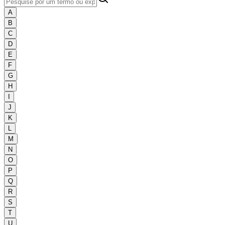
A
B
C
D
E
F
G
H
I
J
K
L
M
N
O
P
Q
R
S
T
U