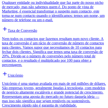
Qualquer entidade ou individualidade que faz parte do nosso nicho
de mercado, mas não sabemos quem é. Do ponto de vista de
Marketing, é essencial transformar o suspeito num contacto, este
torna-se num contacto quando o identificamos: temos um nome, um
número de telefone ou um e-mail.
Taxa de Conversão
Nem todos os contactos que fazemos resultam num novo cliente. A
taxa de conversão é um rácio de conversão de número de contactos
para clientes. Vamos supor que necessitamos de 10 contactos para
fechar dois clientes. Significa que temos uma taxa de conversão de
20%. Divide-se o número de conversões pelo número total de
contactos, e o resultado é multiplicado por 100 para obter a
percentagem.
Unicórnio
Unicórnio é uma startup avaliada em mais de mil milhões de dólares.
São empresas jovens, geralmente ligadas à tecnologia, com modelos
de negócio altamente escaláveis e grande potencial de crescimento.
Representam uma aposta do mercado no futuro daquela ideia —
mas isso não significa que sejam rentáveis ou sustentáveis.
Crescimento rápido não é garantia de viabilidade.