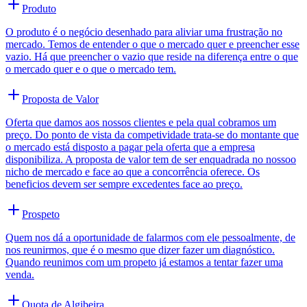
Produto
O produto é o negócio desenhado para aliviar uma frustração no
mercado. Temos de entender o que o mercado quer e preencher esse
vazio. Há que preencher o vazio que reside na diferença entre o que
o mercado quer e o que o mercado tem.
Proposta de Valor
Oferta que damos aos nossos clientes e pela qual cobramos um
preço. Do ponto de vista da competividade trata-se do montante que
o mercado está disposto a pagar pela oferta que a empresa
disponibiliza. A proposta de valor tem de ser enquadrada no nossoo
nicho de mercado e face ao que a concorrência oferece. Os
beneficios devem ser sempre excedentes face ao preço.
Prospeto
Quem nos dá a oportunidade de falarmos com ele pessoalmente, de
nos reunirmos, que é o mesmo que dizer fazer um diagnóstico.
Quando reunimos com um propeto já estamos a tentar fazer uma
venda.
Quota de Algibeira