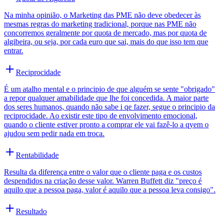
Na minha opinião, o Marketing das PME não deve obedecer às
mesmas regras do marketing tradicional, porque nas PME não
concorremos geralmente por quota de mercado, mas por quota de
algibeira, ou seja, por cada euro que sai, mais do que isso tem que
entrar.
Reciprocidade
É um atalho mental e o principio de que alguém se sente "obrigado"
a repor qualquer amabilidade que lhe foi concedida. A maior parte
dos seres humanos, quando não sabe i qe fazer, segue o principio da
reciprocidade. Ao existir este tipo de envolvimento emocional,
quando o cliente estiver pronto a comprar ele vai fazê-lo a qyem o
ajudou sem pedir nada em troca.
Rentabilidade
Resulta da diferença entre o valor que o cliente paga e os custos
despendidos na criação desse valor. Warren Buffett diz "preço é
aquilo que a pessoa paga, valor é aquilo que a pessoa leva consigo".
Resultado