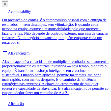
V
Accountability
Ou prestação de contas, é o compromisso pessoal com a entrega de
resultados — sem desculpas, sem vitimização. É quando cada
pessoa na equipa assume a responsabilidade pelo que prometeu
fazer… e faz. Não depende de controlo externo, mas sim de carácter
e clareza. Num negócio alavancado, ninguém empurra: cada um
puxa por si.
Alavancagem
Alavancagem é a capacidade de multiplicar resultados sem aumentar
proporcionalmente os recursos investidos — seja tempo, dinheiro ou
equipa. É transformar esforço inteligente em crescimento
sustentável. Quando bem aplicada, permite fazer mais, melhor e
mais rápido, com menos desgaste. É o caminho da eficiência
estratégica nas empresas. A chave do crescimento de qualquer
epresa é a capacidade de alavancar. É a alavancagem que permite ao
empreendedor fazer um caminho de A a Z.
Alienação