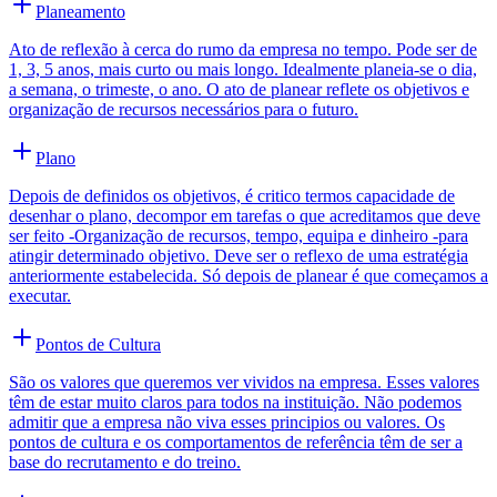
Planeamento
Ato de reflexão à cerca do rumo da empresa no tempo. Pode ser de
1, 3, 5 anos, mais curto ou mais longo. Idealmente planeia-se o dia,
a semana, o trimeste, o ano. O ato de planear reflete os objetivos e
organização de recursos necessários para o futuro.
Plano
Depois de definidos os objetivos, é critico termos capacidade de
desenhar o plano, decompor em tarefas o que acreditamos que deve
ser feito -Organização de recursos, tempo, equipa e dinheiro -para
atingir determinado objetivo. Deve ser o reflexo de uma estratégia
anteriormente estabelecida. Só depois de planear é que começamos a
executar.
Pontos de Cultura
São os valores que queremos ver vividos na empresa. Esses valores
têm de estar muito claros para todos na instituição. Não podemos
admitir que a empresa não viva esses principios ou valores. Os
pontos de cultura e os comportamentos de referência têm de ser a
base do recrutamento e do treino.