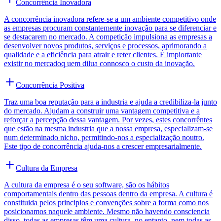
Concorrência Inovadora
A concorrência inovadora refere-se a um ambiente competitivo onde
as empresas procuram constantemente inovação para se diferenciar e
se destacarem no mercado. A competição impulsiona as empresas a
desenvolver novos produtos, serviços e processos, aprimorando a
qualidade e a eficiência para atrair e reter clientes. É impiortante
existir no mercadoq uem dilua connosco o custo da inovação.
Concorrência Positiva
Traz uma boa reputação para a industria e ajuda a credibiliza-la junto
do mercado. Ajudam a construir uma vantagem competitiva e a
reforçar a percepção dessa vantagem. Por vezes, estes concorrêntes
que estão na mesma industria que a nossa empresa, especializam-se
num determinado nicho, permitindo-nos a especialização noutro.
Este tipo de concorrência ajuda-nos a crescer empresarialmente.
Cultura da Empresa
A cultura da empresa é o seu software, são os hábitos
comportamentais dentro das pessoas dentro da empresa. A cultura é
constituida pelos principios e convenções sobre a forma como nos
posicionamos naquele ambiente. Mesmo não havendo consciencia
disso, todas as empresas têm uma cultura, no entanto, nem todas as