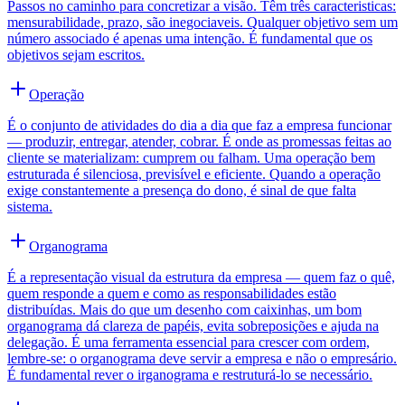
Passos no caminho para concretizar a visão. Têm três caracteristicas:
mensurabilidade, prazo, são inegociaveis. Qualquer objetivo sem um
número associado é apenas uma intenção. É fundamental que os
objetivos sejam escritos.
Operação
É o conjunto de atividades do dia a dia que faz a empresa funcionar
— produzir, entregar, atender, cobrar. É onde as promessas feitas ao
cliente se materializam: cumprem ou falham. Uma operação bem
estruturada é silenciosa, previsível e eficiente. Quando a operação
exige constantemente a presença do dono, é sinal de que falta
sistema.
Organograma
É a representação visual da estrutura da empresa — quem faz o quê,
quem responde a quem e como as responsabilidades estão
distribuídas. Mais do que um desenho com caixinhas, um bom
organograma dá clareza de papéis, evita sobreposições e ajuda na
delegação. É uma ferramenta essencial para crescer com ordem,
lembre-se: o organograma deve servir a empresa e não o empresário.
É fundamental rever o irganograma e restruturá-lo se necessário.