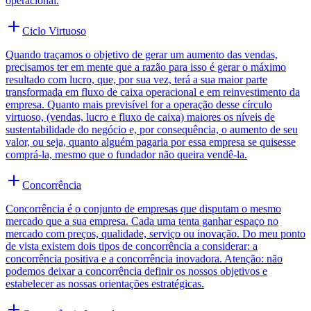
operacional.
Ciclo Virtuoso
Quando traçamos o objetivo de gerar um aumento das vendas,
precisamos ter em mente que a razão para isso é gerar o máximo
resultado com lucro, que, por sua vez, terá a sua maior parte
transformada em fluxo de caixa operacional e em reinvestimento da
empresa. Quanto mais previsível for a operação desse círculo
virtuoso, (vendas, lucro e fluxo de caixa) maiores os níveis de
sustentabilidade do negócio e, por consequência, o aumento de seu
valor, ou seja, quanto alguém pagaria por essa empresa se quisesse
comprá-la, mesmo que o fundador não queira vendê-la.
Concorrência
Concorrência é o conjunto de empresas que disputam o mesmo
mercado que a sua empresa. Cada uma tenta ganhar espaço no
mercado com preços, qualidade, serviço ou inovação. Do meu ponto
de vista existem dois tipos de concorrência a considerar: a
concorrência positiva e a concorrência inovadora. Atenção: não
podemos deixar a concorrência definir os nossos objetivos e
estabelecer as nossas orientações estratégicas.