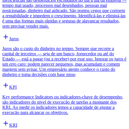
Ineficiências são desperdícios escondidos no dia a dia da empresa —
tempo mal usado, processos mal desenhados, pessoas mal
posicionadas, dinheiro mal aplicado. São pontos cegos que corroem
a rentabilidade e impedem o crescimento. Identificá-las e eliminá-las
é uma das formas mais rápidas e seguras de alavancar resultados,
sem precisar vender mais.
Juros
Juros são o custo do dinheiro no tempo. Sempre que recorre a
capital de terceiros — seja de um banco, fornecedor ou até do
Estado — está a pagar (ou a receber) por esse uso. Ignorar os juros é
um erro caro: podem parecer pequenos, mas acumulam e comem
margem sem avisar. Um empresário atento conhece o custo do
dinheiro e toma decisões com base nisso
KPI
Key performance Indicators ou indicadores-chave de desempenho,
são indicadores do nivel de execução de tarefas a montante dos
KRI. Ao medir os indicadores temos a capacidade de ajustar a
execução para alcançar os objetivos.
KRI