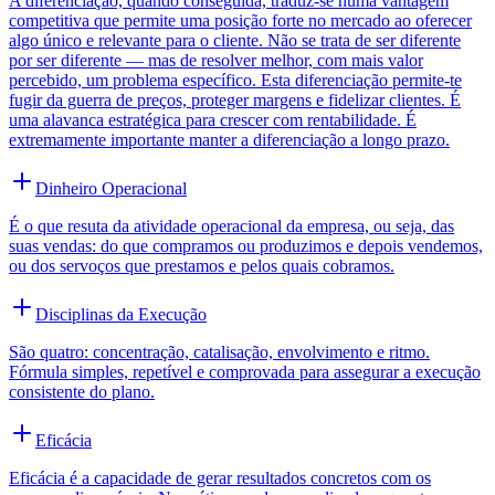
A diferenciação, quando conseguida, traduz-se numa vantagem
competitiva que permite uma posição forte no mercado ao oferecer
algo único e relevante para o cliente. Não se trata de ser diferente
por ser diferente — mas de resolver melhor, com mais valor
percebido, um problema específico. Esta diferenciação permite-te
fugir da guerra de preços, proteger margens e fidelizar clientes. É
uma alavanca estratégica para crescer com rentabilidade. É
extremamente importante manter a diferenciação a longo prazo.
Dinheiro Operacional
É o que resuta da atividade operacional da empresa, ou seja, das
suas vendas: do que compramos ou produzimos e depois vendemos,
ou dos servoços que prestamos e pelos quais cobramos.
Disciplinas da Execução
São quatro: concentração, catalisação, envolvimento e ritmo.
Fórmula simples, repetível e comprovada para assegurar a execução
consistente do plano.
Eficácia
Eficácia é a capacidade de gerar resultados concretos com os