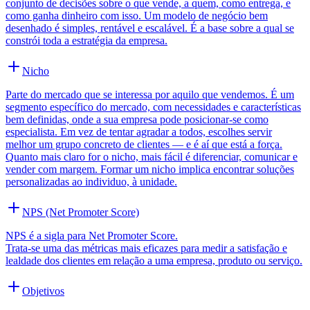
conjunto de decisões sobre o que vende, a quem, como entrega, e
como ganha dinheiro com isso. Um modelo de negócio bem
desenhado é simples, rentável e escalável. É a base sobre a qual se
constrói toda a estratégia da empresa.
Nicho
Parte do mercado que se interessa por aquilo que vendemos. É um
segmento específico do mercado, com necessidades e características
bem definidas, onde a sua empresa pode posicionar-se como
especialista. Em vez de tentar agradar a todos, escolhes servir
melhor um grupo concreto de clientes — e é aí que está a força.
Quanto mais claro for o nicho, mais fácil é diferenciar, comunicar e
vender com margem. Formar um nicho implica encontrar soluções
personalizadas ao individuo, à unidade.
NPS (Net Promoter Score)
NPS é a sigla para Net Promoter Score.
Trata-se uma das métricas mais eficazes para medir a satisfação e
lealdade dos clientes em relação a uma empresa, produto ou serviço.
Objetivos