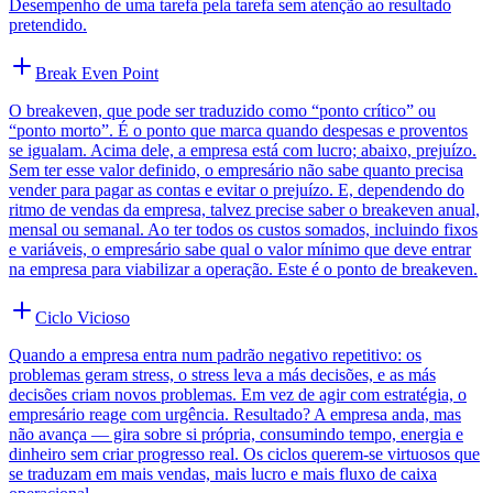
Desempenho de uma tarefa pela tarefa sem atenção ao resultado
pretendido.
Break Even Point
O breakeven, que pode ser traduzido como “ponto crítico” ou
“ponto morto”. É o ponto que marca quando despesas e proventos
se igualam. Acima dele, a empresa está com lucro; abaixo, prejuízo.
Sem ter esse valor definido, o empresário não sabe quanto precisa
vender para pagar as contas e evitar o prejuízo. E, dependendo do
ritmo de vendas da empresa, talvez precise saber o breakeven anual,
mensal ou semanal. Ao ter todos os custos somados, incluindo fixos
e variáveis, o empresário sabe qual o valor mínimo que deve entrar
na empresa para viabilizar a operação. Este é o ponto de breakeven.
Ciclo Vicioso
Quando a empresa entra num padrão negativo repetitivo: os
problemas geram stress, o stress leva a más decisões, e as más
decisões criam novos problemas. Em vez de agir com estratégia, o
empresário reage com urgência. Resultado? A empresa anda, mas
não avança — gira sobre si própria, consumindo tempo, energia e
dinheiro sem criar progresso real. Os ciclos querem-se virtuosos que
se traduzam em mais vendas, mais lucro e mais fluxo de caixa