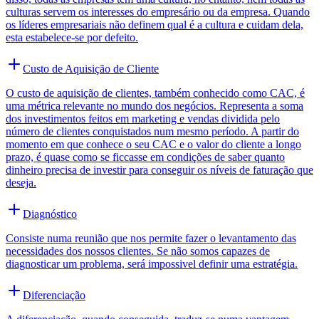
culturas servem os interesses do empresário ou da empresa. Quando
os líderes empresariais não definem qual é a cultura e cuidam dela,
esta estabelece-se por defeito.
Custo de Aquisição de Cliente
O custo de aquisição de clientes, também conhecido como CAC, é
uma métrica relevante no mundo dos negócios. Representa a soma
dos investimentos feitos em marketing e vendas dividida pelo
número de clientes conquistados num mesmo período. A partir do
momento em que conhece o seu CAC e o valor do cliente a longo
prazo, é quase como se ficcasse em condições de saber quanto
dinheiro precisa de investir para conseguir os níveis de faturação que
deseja.
Diagnóstico
Consiste numa reunião que nos permite fazer o levantamento das
necessidades dos nossos clientes. Se não somos capazes de
diagnosticar um problema, será impossivel definir uma estratégia.
Diferenciação