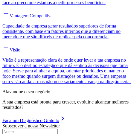
face ao preço que estamos a pedir por esses beneficios.
Vantagem Competitiva
Capacidade da empresa gerar resultados superiores de forma
consistente, com base em fatores internos que a diferenciam no
mercado e que são difíceis de replicar pela concorrência.
Visão
Visão é a representação clara de onde quer levar a tua empresa no
futuro. É o destino estratégico que dá sentido às decisões que toma
hoje. Serve para alinhar a equipa, orientar prioridades e manter o
foco mesmo quando surgem distrações ou desafios. Uma empresa
sem visão anda… mas não necessariamente avança na direção certa.
Alavanque o seu negócio
A sua empresa está pronta para crescer, evoluir e alcançar melhores
resultados?
Faça um
Diagnóstico Gratuito
Subscrever a nossa Newsletter