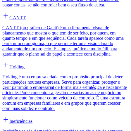
pagar contas, se não controlar bem o seu fluxo de caixa.
GANTT
GANTT (ou gráfico de Gantt) é uma ferramenta visual de
planeamento que mostra o que tem de ser feito, por quem, em
quanto tempo e em que sequência. Cada tarefa aparece como uma
barra num cronograma, o que permite ter uma visão clara do
andamento de um projecto. É simples, prático e muito útil para
garantir que o plano sai do papel e acontece com disciplina.
Holding
Holding é uma empresa criada com o propósito principal de deter
participações noutras empresas. Serve para organizar, proteger e
gerir património empresarial de forma mais estratégica e fiscalmente
eficiente. Pode concentrar a gestão de várias áreas de negócio ou
simplesmente funcionar como veículo de controlo. É uma estrutura
comum em empresas familiares e em grupos que querem crescer
com mais solidez e controlo.
Ineficiências