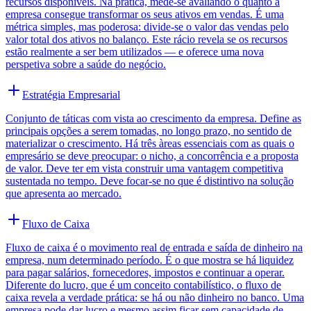
recursos disponíveis. Na prática, mede-se avaliando o quanto a
empresa consegue transformar os seus ativos em vendas. É uma
métrica simples, mas poderosa: divide-se o valor das vendas pelo
valor total dos ativos no balanço. Este rácio revela se os recursos
estão realmente a ser bem utilizados — e oferece uma nova
perspetiva sobre a saúde do negócio.
Estratégia Empresarial
Conjunto de táticas com vista ao crescimento da empresa. Define as
principais opções a serem tomadas, no longo prazo, no sentido de
materializar o crescimento. Há três àreas essenciais com as quais o
empresário se deve preocupar: o nicho, a concorrência e a proposta
de valor. Deve ter em vista construir uma vantagem competitiva
sustentada no tempo. Deve focar-se no que é distintivo na solução
que apresenta ao mercado.
Fluxo de Caixa
Fluxo de caixa é o movimento real de entrada e saída de dinheiro na
empresa, num determinado período. É o que mostra se há liquidez
para pagar salários, fornecedores, impostos e continuar a operar.
Diferente do lucro, que é um conceito contabilístico, o fluxo de
caixa revela a verdade prática: se há ou não dinheiro no banco. Uma
empresa pode dar lucro e mesmo assim ficar sem capacidade de