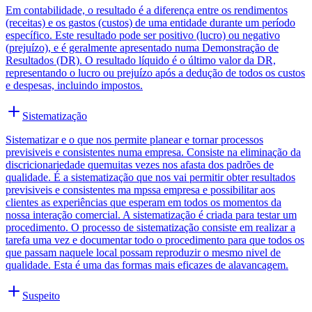
Em contabilidade, o resultado é a diferença entre os rendimentos
(receitas) e os gastos (custos) de uma entidade durante um período
específico. Este resultado pode ser positivo (lucro) ou negativo
(prejuízo), e é geralmente apresentado numa Demonstração de
Resultados (DR). O resultado líquido é o último valor da DR,
representando o lucro ou prejuízo após a dedução de todos os custos
e despesas, incluindo impostos.
Sistematização
Sistematizar e o que nos permite planear e tornar processos
previsiveis e consistentes numa empresa. Consiste na eliminação da
discricionariedade quemuitas vezes nos afasta dos padrões de
qualidade. É a sistematização que nos vai permitir obter resultados
previsiveis e consistentes ma mpssa empresa e possibilitar aos
clientes as experiências que esperam em todos os momentos da
nossa interação comercial. A sistematização é criada para testar um
procedimento. O processo de sistematização consiste em realizar a
tarefa uma vez e documentar todo o procedimento para que todos os
que passam naquele local possam reproduzir o mesmo nivel de
qualidade. Esta é uma das formas mais eficazes de alavancagem.
Suspeito