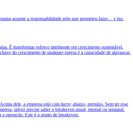
equipa assume a responsabilidade pelo que prometeu fazer… e faz.
pa. É transformar esforço inteligente em crescimento sustentável.
chave do crescimento de qualquer epresa é a capacidade de alavancar.
cima dele, a empresa está com lucro; abaixo, prejuízo. Sem ter esse
mpresa, talvez precise saber o breakeven anual, mensal ou semanal.
r a operação. Este é o ponto de breakeven.