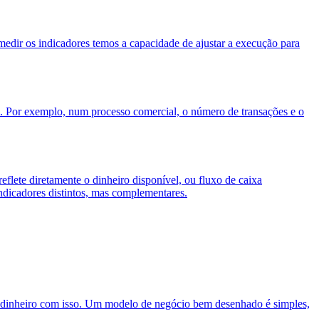
edir os indicadores temos a capacidade de ajustar a execução para
al. Por exemplo, num processo comercial, o número de transações e o
eflete diretamente o dinheiro disponível, ou fluxo de caixa
indicadores distintos, mas complementares.
ha dinheiro com isso. Um modelo de negócio bem desenhado é simples,