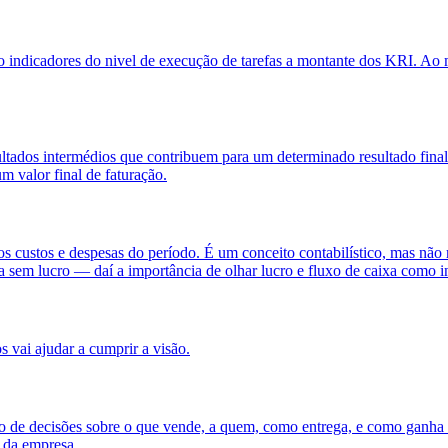
indicadores do nivel de execução de tarefas a montante dos KRI. Ao m
sultados intermédios que contribuem para um determinado resultado fin
m valor final de faturação.
os custos e despesas do período. É um conceito contabilístico, mas não r
xa sem lucro — daí a importância de olhar lucro e fluxo de caixa como 
 vai ajudar a cumprir a visão.
unto de decisões sobre o que vende, a quem, como entrega, e como gan
a da empresa.