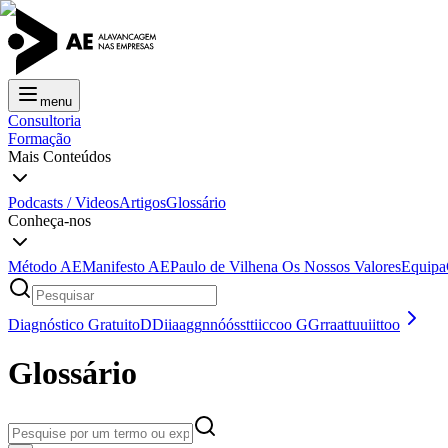
menu
Consultoria
Formação
Mais Conteúdos
Podcasts / Videos
Artigos
Glossário
Conheça-nos
Método AE
Manifesto AE
Paulo de Vilhena
Os Nossos Valores
Equipa
Diagnóstico Gratuito
D
D
i
i
a
a
g
g
n
n
ó
ó
s
s
t
t
i
i
c
c
o
o
G
G
r
r
a
a
t
t
u
u
i
i
t
t
o
o
Glossário