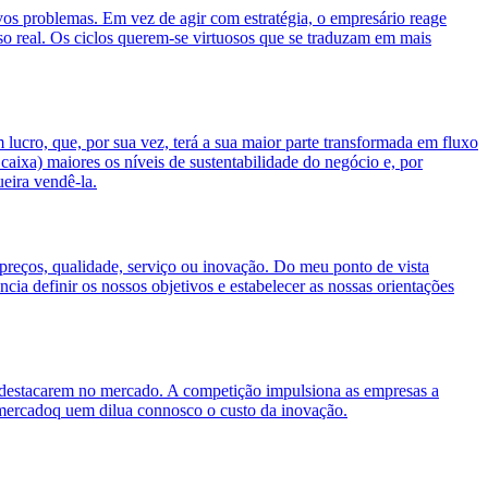
vos problemas. Em vez de agir com estratégia, o empresário reage
o real. Os ciclos querem-se virtuosos que se traduzam em mais
ucro, que, por sua vez, terá a sua maior parte transformada em fluxo
caixa) maiores os níveis de sustentabilidade do negócio e, por
eira vendê-la.
eços, qualidade, serviço ou inovação. Do meu ponto de vista
cia definir os nossos objetivos e estabelecer as nossas orientações
e destacarem no mercado. A competição impulsiona as empresas a
no mercadoq uem dilua connosco o custo da inovação.