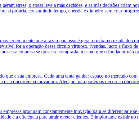
geram stress, o stress leva a más decisões, e as más decisões criam no
e si própria, consumindo tempo, energia e dinheiro sem criar progress
os ter em mente que a razão para isso é gerar o máximo resultado com l
sível for a operação desse círculo virtuoso, (vendas, lucro e fluxo de 
a por essa empresa se quisesse comprá-la, mesmo que o fundador não qu
o que a sua empresa. Cada uma tenta ganhar espaço no mercado com pr
iva e a concorrência inovadora. Atenção: não podemos deixar a concorrên
as empresas procuram constantemente inovação para se diferenciar e s
dade e a eficiência para atrair e reter clientes. É impiortante existir 