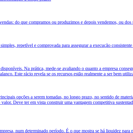
uas vendas: do que compramos ou produzimos e depois vendemos, ou dos 
 simples, repetível e comprovada para assegurar a execução consistente
s disponíveis. Na prática, mede-se avaliando o quanto a empresa conse
 balanço. Este rácio revela se os recursos estão realmente a ser bem uti
incipais opções a serem tomadas, no longo prazo, no sentido de material
e valor. Deve ter em vista construir uma vantagem competitiva sustenta
mpresa, num determinado período. É o que mostra se há liquidez para pa