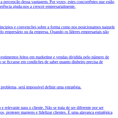
 a percepção dessa vantagem. Por vezes, estes concorrêntes que estão
rrência ajuda-nos a crescer empresarialmente.
 principios e convenções sobre a forma como nos posicionamos naquele
 do empresário ou da empresa. Quando os líderes empresariais não
estimentos feitos em marketing e vendas dividida pelo número de
se ficcasse em condições de saber quanto dinheiro precisa de
problema, será impossivel definir uma estratégia.
elevante para o cliente. Não se trata de ser diferente por ser
s, proteger margens e fidelizar clientes. É uma alavanca estratégica