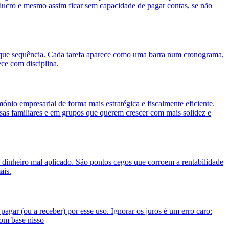
 lucro e mesmo assim ficar sem capacidade de pagar contas, se não
 que sequência. Cada tarefa aparece como uma barra num cronograma,
ece com disciplina.
ónio empresarial de forma mais estratégica e fiscalmente eficiente.
as familiares e em grupos que querem crescer com mais solidez e
 dinheiro mal aplicado. São pontos cegos que corroem a rentabilidade
ais.
agar (ou a receber) por esse uso. Ignorar os juros é um erro caro:
om base nisso