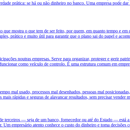
a verdade prática: se há ou não dinheiro no banco. Uma empresa pode dar
o que mostra o que tem de ser feito, por quem, em quanto tempo e em
es, prático e muito útil para garantir que o plano sai do papel e acont
cipações noutras empresas. Serve para organizar, proteger e gerir patrim
e funcionar como veículo de controlo. É uma estrutura comum em empres
 tempo mal usado, processos mal desenhados, pessoas mal posicionadas,
s mais rápidas e seguras de alavancar resultados, sem precisar vender m
de terceiros — seja de um banco, fornecedor ou até do Estado — está a p
Um empresário atento conhece o custo do dinheiro e toma decisões c