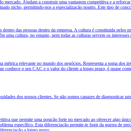
to do mercado. Ajudam a construir uma vantagem competitiva e a reforçar
ado nicho, permitindo-nos a especialização noutro. Este tipo de conco
s dentro das pessoas dentro da empresa. A cultura é constituida pelos
m uma cultura, no entanto, nem todas as culturas servem os interesses
 métrica relevante no mundo dos negócios. Representa a soma dos inv
 conhece o seu CAC e o valor do cliente a longo prazo, é quase como 
sidades dos nossos clientes. Se não somos capazes de diagnosticar um 
va que permite uma posição forte no mercado ao oferecer algo único e r
lema específico. Esta diferenciação permite-te fugir da guerra de preço
iferenciação a longo prazo.