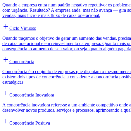
Quando a empresa entra num padrão negativo repetitivo: os problemas 
com urgência. Resultado? A empresa anda, mas não avança — gira sobr
vendas, mais lucro e mais fluxo de caixa operacional.
Ciclo Virtuoso
Quando traçamos o objetivo de gerar um aumento das vendas, precisam
de caixa operacional e em reinvestimento da empresa. Quanto mais previ
consequência, o aumento de seu valor, ou seja, quanto alguém pagari
Concorrência
Concorrência é o conjunto de empresas que disputam o mesmo mercad
existem dois tipos de concorrência a considerar: a concorrência posit
estratégicas.
Concorrência Inovadora
A concorrência inovadora refere-se a um ambiente competitivo onde 
desenvolver novos produtos, serviços e processos, aprimorando a quali
Concorrência Positiva