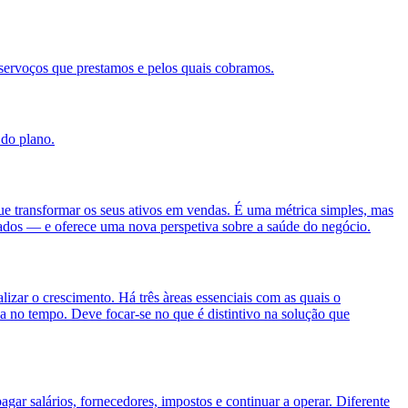
servoços que prestamos e pelos quais cobramos.
 do plano.
gue transformar os seus ativos em vendas. É uma métrica simples, mas
lizados — e oferece uma nova perspetiva sobre a saúde do negócio.
izar o crescimento. Há três àreas essenciais com as quais o
da no tempo. Deve focar-se no que é distintivo na solução que
gar salários, fornecedores, impostos e continuar a operar. Diferente