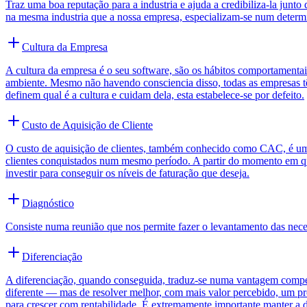
Traz uma boa reputação para a industria e ajuda a credibiliza-la jun
na mesma industria que a nossa empresa, especializam-se num determin
Cultura da Empresa
A cultura da empresa é o seu software, são os hábitos comportamentai
ambiente. Mesmo não havendo consciencia disso, todas as empresas tê
definem qual é a cultura e cuidam dela, esta estabelece-se por defeito.
Custo de Aquisição de Cliente
O custo de aquisição de clientes, também conhecido como CAC, é uma
clientes conquistados num mesmo período. A partir do momento em que
investir para conseguir os níveis de faturação que deseja.
Diagnóstico
Consiste numa reunião que nos permite fazer o levantamento das neces
Diferenciação
A diferenciação, quando conseguida, traduz-se numa vantagem competiti
diferente — mas de resolver melhor, com mais valor percebido, um prob
para crescer com rentabilidade. É extremamente importante manter a d