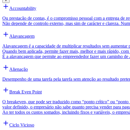
Accountability
Ou prestação de contas, é o compromisso pessoal com a entrega de r
Não depende de controlo externo, mas sim de carácter e clareza. Nu
Alavancagem
Alavancagem é a capacidade de multiplicar resultados sem aumentar pr
Quando bem aplicada, permite fazer mais, melhor e mais rápido, com 
É a alavancagem que permite ao empreendedor fazer um caminho de 
Alienação
Desempenho de uma tarefa pela tarefa sem atenção ao resultado prete
Break Even Point
O breakeven, que pode ser traduzido como “ponto crítico” ou “ponto 
valor definido, o empresário não sabe quanto precisa vender para pag
Ao ter todos os custos somados, incluindo fixos e variáveis, o empres
Ciclo Vicioso