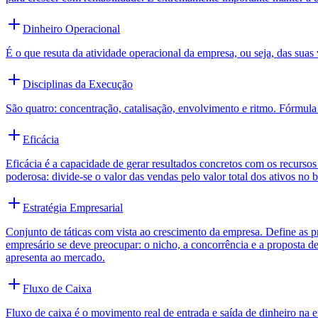
Dinheiro Operacional
É o que resuta da atividade operacional da empresa, ou seja, das s
Disciplinas da Execução
São quatro: concentração, catalisação, envolvimento e ritmo. Fórmula
Eficácia
Eficácia é a capacidade de gerar resultados concretos com os recurso
poderosa: divide-se o valor das vendas pelo valor total dos ativos no
Estratégia Empresarial
Conjunto de táticas com vista ao crescimento da empresa. Define as pr
empresário se deve preocupar: o nicho, a concorrência e a proposta d
apresenta ao mercado.
Fluxo de Caixa
Fluxo de caixa é o movimento real de entrada e saída de dinheiro na e