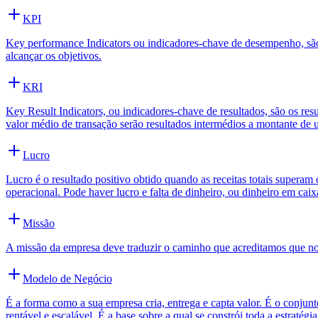
KPI
Key performance Indicators ou indicadores-chave de desempenho, são 
alcançar os objetivos.
KRI
Key Result Indicators, ou indicadores-chave de resultados, são os re
valor médio de transação serão resultados intermédios a montante de u
Lucro
Lucro é o resultado positivo obtido quando as receitas totais superam 
operacional. Pode haver lucro e falta de dinheiro, ou dinheiro em cai
Missão
A missão da empresa deve traduzir o caminho que acreditamos que nos
Modelo de Negócio
É a forma como a sua empresa cria, entrega e capta valor. É o conj
rentável e escalável. É a base sobre a qual se constrói toda a estratégi