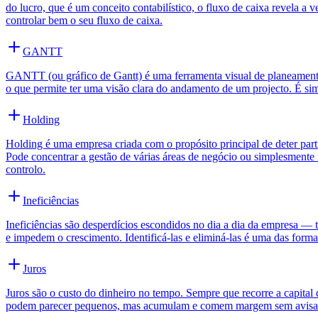
do lucro, que é um conceito contabilístico, o fluxo de caixa revela 
controlar bem o seu fluxo de caixa.
GANTT
GANTT (ou gráfico de Gantt) é uma ferramenta visual de planeament
o que permite ter uma visão clara do andamento de um projecto. É simpl
Holding
Holding é uma empresa criada com o propósito principal de deter parti
Pode concentrar a gestão de várias áreas de negócio ou simplesment
controlo.
Ineficiências
Ineficiências são desperdícios escondidos no dia a dia da empresa —
e impedem o crescimento. Identificá-las e eliminá-las é uma das forma
Juros
Juros são o custo do dinheiro no tempo. Sempre que recorre a capital 
podem parecer pequenos, mas acumulam e comem margem sem avisar. 