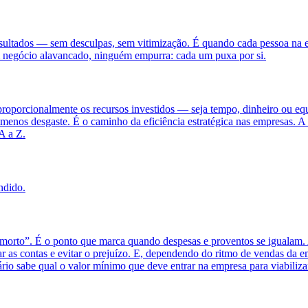
esultados — sem desculpas, sem vitimização. É quando cada pessoa na 
m negócio alavancado, ninguém empurra: cada um puxa por si.
oporcionalmente os recursos investidos — seja tempo, dinheiro ou equi
menos desgaste. É o caminho da eficiência estratégica nas empresas. A 
A a Z.
ndido.
morto”. É o ponto que marca quando despesas e proventos se igualam. A
ar as contas e evitar o prejuízo. E, dependendo do ritmo de vendas da e
ário sabe qual o valor mínimo que deve entrar na empresa para viabiliza