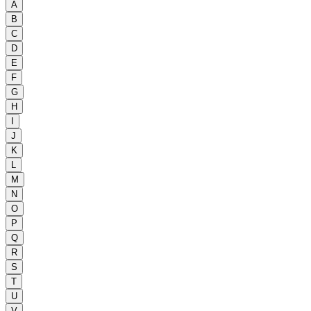
A
B
C
D
E
F
G
H
I
J
K
L
M
N
O
P
Q
R
S
T
U
V