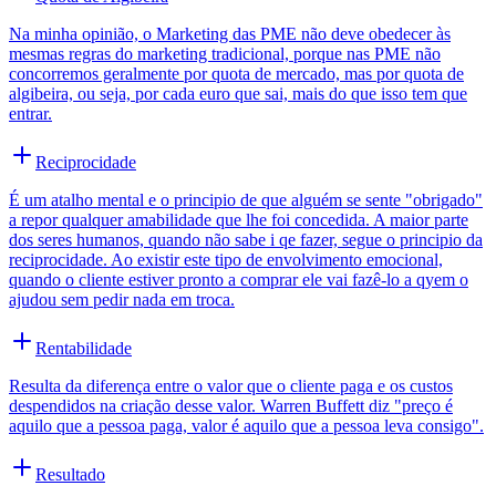
Na minha opinião, o Marketing das PME não deve obedecer às
mesmas regras do marketing tradicional, porque nas PME não
concorremos geralmente por quota de mercado, mas por quota de
algibeira, ou seja, por cada euro que sai, mais do que isso tem que
entrar.
Reciprocidade
É um atalho mental e o principio de que alguém se sente "obrigado"
a repor qualquer amabilidade que lhe foi concedida. A maior parte
dos seres humanos, quando não sabe i qe fazer, segue o principio da
reciprocidade. Ao existir este tipo de envolvimento emocional,
quando o cliente estiver pronto a comprar ele vai fazê-lo a qyem o
ajudou sem pedir nada em troca.
Rentabilidade
Resulta da diferença entre o valor que o cliente paga e os custos
despendidos na criação desse valor. Warren Buffett diz "preço é
aquilo que a pessoa paga, valor é aquilo que a pessoa leva consigo".
Resultado