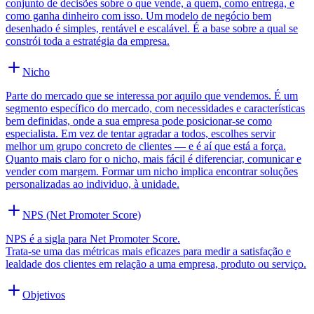
conjunto de decisões sobre o que vende, a quem, como entrega, e
como ganha dinheiro com isso. Um modelo de negócio bem
desenhado é simples, rentável e escalável. É a base sobre a qual se
constrói toda a estratégia da empresa.
Nicho
Parte do mercado que se interessa por aquilo que vendemos. É um
segmento específico do mercado, com necessidades e características
bem definidas, onde a sua empresa pode posicionar-se como
especialista. Em vez de tentar agradar a todos, escolhes servir
melhor um grupo concreto de clientes — e é aí que está a força.
Quanto mais claro for o nicho, mais fácil é diferenciar, comunicar e
vender com margem. Formar um nicho implica encontrar soluções
personalizadas ao individuo, à unidade.
NPS (Net Promoter Score)
NPS é a sigla para Net Promoter Score.
Trata-se uma das métricas mais eficazes para medir a satisfação e
lealdade dos clientes em relação a uma empresa, produto ou serviço.
Objetivos