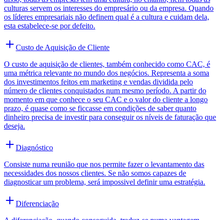
culturas servem os interesses do empresário ou da empresa. Quando
os líderes empresariais não definem qual é a cultura e cuidam dela,
esta estabelece-se por defeito.
Custo de Aquisição de Cliente
O custo de aquisição de clientes, também conhecido como CAC, é
uma métrica relevante no mundo dos negócios. Representa a soma
dos investimentos feitos em marketing e vendas dividida pelo
número de clientes conquistados num mesmo período. A partir do
momento em que conhece o seu CAC e o valor do cliente a longo
prazo, é quase como se ficcasse em condições de saber quanto
dinheiro precisa de investir para conseguir os níveis de faturação que
deseja.
Diagnóstico
Consiste numa reunião que nos permite fazer o levantamento das
necessidades dos nossos clientes. Se não somos capazes de
diagnosticar um problema, será impossivel definir uma estratégia.
Diferenciação