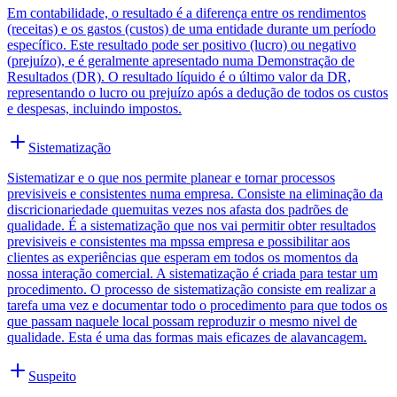
Em contabilidade, o resultado é a diferença entre os rendimentos
(receitas) e os gastos (custos) de uma entidade durante um período
específico. Este resultado pode ser positivo (lucro) ou negativo
(prejuízo), e é geralmente apresentado numa Demonstração de
Resultados (DR). O resultado líquido é o último valor da DR,
representando o lucro ou prejuízo após a dedução de todos os custos
e despesas, incluindo impostos.
Sistematização
Sistematizar e o que nos permite planear e tornar processos
previsiveis e consistentes numa empresa. Consiste na eliminação da
discricionariedade quemuitas vezes nos afasta dos padrões de
qualidade. É a sistematização que nos vai permitir obter resultados
previsiveis e consistentes ma mpssa empresa e possibilitar aos
clientes as experiências que esperam em todos os momentos da
nossa interação comercial. A sistematização é criada para testar um
procedimento. O processo de sistematização consiste em realizar a
tarefa uma vez e documentar todo o procedimento para que todos os
que passam naquele local possam reproduzir o mesmo nivel de
qualidade. Esta é uma das formas mais eficazes de alavancagem.
Suspeito