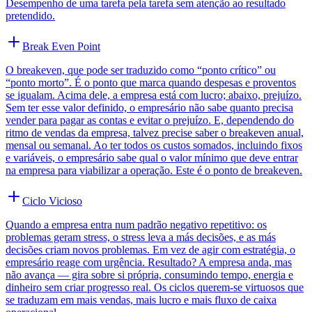
Desempenho de uma tarefa pela tarefa sem atenção ao resultado
pretendido.
Break Even Point
O breakeven, que pode ser traduzido como “ponto crítico” ou
“ponto morto”. É o ponto que marca quando despesas e proventos
se igualam. Acima dele, a empresa está com lucro; abaixo, prejuízo.
Sem ter esse valor definido, o empresário não sabe quanto precisa
vender para pagar as contas e evitar o prejuízo. E, dependendo do
ritmo de vendas da empresa, talvez precise saber o breakeven anual,
mensal ou semanal. Ao ter todos os custos somados, incluindo fixos
e variáveis, o empresário sabe qual o valor mínimo que deve entrar
na empresa para viabilizar a operação. Este é o ponto de breakeven.
Ciclo Vicioso
Quando a empresa entra num padrão negativo repetitivo: os
problemas geram stress, o stress leva a más decisões, e as más
decisões criam novos problemas. Em vez de agir com estratégia, o
empresário reage com urgência. Resultado? A empresa anda, mas
não avança — gira sobre si própria, consumindo tempo, energia e
dinheiro sem criar progresso real. Os ciclos querem-se virtuosos que
se traduzam em mais vendas, mais lucro e mais fluxo de caixa