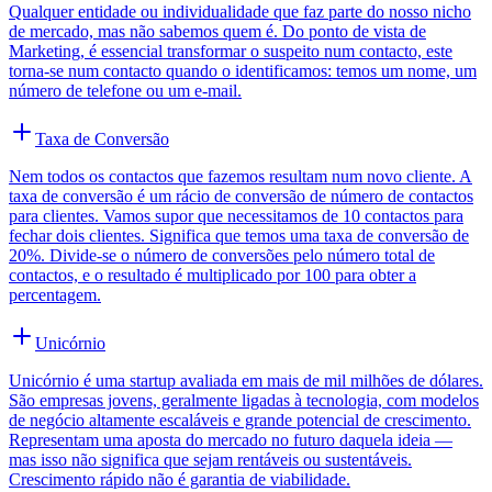
Qualquer entidade ou individualidade que faz parte do nosso nicho
de mercado, mas não sabemos quem é. Do ponto de vista de
Marketing, é essencial transformar o suspeito num contacto, este
torna-se num contacto quando o identificamos: temos um nome, um
número de telefone ou um e-mail.
Taxa de Conversão
Nem todos os contactos que fazemos resultam num novo cliente. A
taxa de conversão é um rácio de conversão de número de contactos
para clientes. Vamos supor que necessitamos de 10 contactos para
fechar dois clientes. Significa que temos uma taxa de conversão de
20%. Divide-se o número de conversões pelo número total de
contactos, e o resultado é multiplicado por 100 para obter a
percentagem.
Unicórnio
Unicórnio é uma startup avaliada em mais de mil milhões de dólares.
São empresas jovens, geralmente ligadas à tecnologia, com modelos
de negócio altamente escaláveis e grande potencial de crescimento.
Representam uma aposta do mercado no futuro daquela ideia —
mas isso não significa que sejam rentáveis ou sustentáveis.
Crescimento rápido não é garantia de viabilidade.