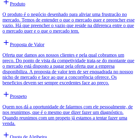
Produto
O produto é o negócio desenhado para aliviar uma frustração no
mercado. Temos de entender o que o mercado quer e preencher esse
vazio. Há que preencher o vazio que reside na diferença entre o que
o mercado quer e o que o mercado tem.
Proposta de Valor
Oferta que damos aos nossos clientes e pela qual cobramos um
preço. Do ponto de vista da competividade trata-se do montante que
o mercado está disposto a pagar pela oferta que a empresa
disponibiliza. A proposta de valor tem de ser enquadrada no nossoo
nicho de mercado e face ao que a concorrência oferece. Os
beneficios devem ser sempre excedentes face ao preço.
Prospeto
Quem nos dá a oportunidade de falarmos com ele pessoalmente, de
nos reunirmos, que é o mesmo que dizer fazer um diagnóstico.
Quando reunimos com um propeto já estamos a tentar fazer uma
venda.
Quota de Algibeira