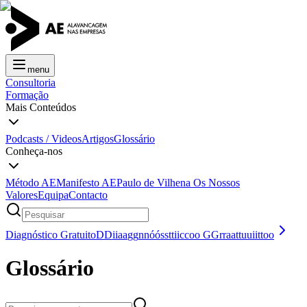
menu
Consultoria
Formação
Mais Conteúdos
Podcasts / Videos
Artigos
Glossário
Conheça-nos
Método AE
Manifesto AE
Paulo de Vilhena
Os Nossos
Valores
Equipa
Contacto
Diagnóstico Gratuito
D
D
i
i
a
a
g
g
n
n
ó
ó
s
s
t
t
i
i
c
c
o
o
G
G
r
r
a
a
t
t
u
u
i
i
t
t
o
o
Glossário