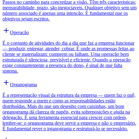
Passos no caminho para concretizar a visão. Têm três caracteristicas:
mensurabilidade, prazo, são inegociaveis. Qualquer objetivo sem um
número associado é apenas uma intenção. É fundamental que os
objetivos sejam escritos.
Operação
É o conjunto de atividades do dia a dia que faz a empresa funcionar
— produzir, entregar, atender, cobrar. É onde as promessas feitas ao
cliente se materializam: cumprem ou falham. Uma operação bem
estruturada é silenciosa, previsível e eficiente. Quando a operação
exige constantemente a presença do dono, é sinal de que falta
sistema.
Organograma
É a representação visual da estrutura da empresa — quem faz o quê,
quem responde a quem e como as responsabilidades estão
distribuídas. Mais do que um desenho com caixinhas, um bom
organograma dá clareza de papéis, evita sobreposições e ajuda na
delegação. É uma ferramenta essencial para crescer com ordem,
lembre-se: o organograma deve servir a empresa e não o empresário.
É fundamental rever o irganograma e restruturá-lo se necessário.