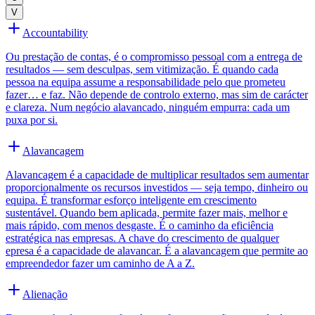
V
Accountability
Ou prestação de contas, é o compromisso pessoal com a entrega de
resultados — sem desculpas, sem vitimização. É quando cada
pessoa na equipa assume a responsabilidade pelo que prometeu
fazer… e faz. Não depende de controlo externo, mas sim de carácter
e clareza. Num negócio alavancado, ninguém empurra: cada um
puxa por si.
Alavancagem
Alavancagem é a capacidade de multiplicar resultados sem aumentar
proporcionalmente os recursos investidos — seja tempo, dinheiro ou
equipa. É transformar esforço inteligente em crescimento
sustentável. Quando bem aplicada, permite fazer mais, melhor e
mais rápido, com menos desgaste. É o caminho da eficiência
estratégica nas empresas. A chave do crescimento de qualquer
epresa é a capacidade de alavancar. É a alavancagem que permite ao
empreendedor fazer um caminho de A a Z.
Alienação