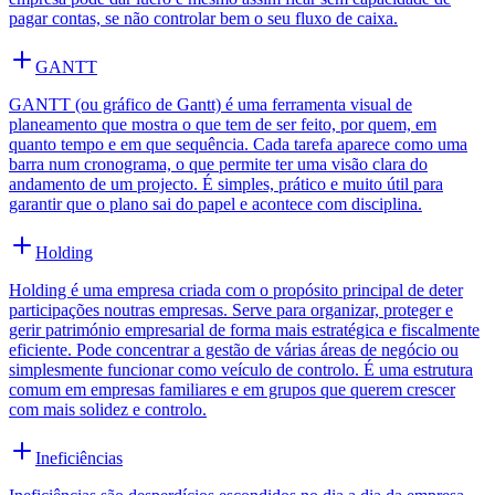
pagar contas, se não controlar bem o seu fluxo de caixa.
GANTT
GANTT (ou gráfico de Gantt) é uma ferramenta visual de
planeamento que mostra o que tem de ser feito, por quem, em
quanto tempo e em que sequência. Cada tarefa aparece como uma
barra num cronograma, o que permite ter uma visão clara do
andamento de um projecto. É simples, prático e muito útil para
garantir que o plano sai do papel e acontece com disciplina.
Holding
Holding é uma empresa criada com o propósito principal de deter
participações noutras empresas. Serve para organizar, proteger e
gerir património empresarial de forma mais estratégica e fiscalmente
eficiente. Pode concentrar a gestão de várias áreas de negócio ou
simplesmente funcionar como veículo de controlo. É uma estrutura
comum em empresas familiares e em grupos que querem crescer
com mais solidez e controlo.
Ineficiências