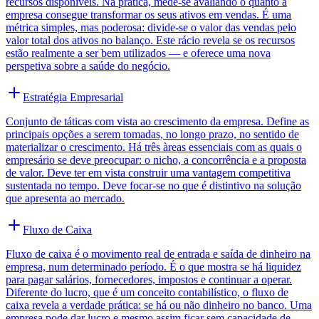
recursos disponíveis. Na prática, mede-se avaliando o quanto a
empresa consegue transformar os seus ativos em vendas. É uma
métrica simples, mas poderosa: divide-se o valor das vendas pelo
valor total dos ativos no balanço. Este rácio revela se os recursos
estão realmente a ser bem utilizados — e oferece uma nova
perspetiva sobre a saúde do negócio.
Estratégia Empresarial
Conjunto de táticas com vista ao crescimento da empresa. Define as
principais opções a serem tomadas, no longo prazo, no sentido de
materializar o crescimento. Há três àreas essenciais com as quais o
empresário se deve preocupar: o nicho, a concorrência e a proposta
de valor. Deve ter em vista construir uma vantagem competitiva
sustentada no tempo. Deve focar-se no que é distintivo na solução
que apresenta ao mercado.
Fluxo de Caixa
Fluxo de caixa é o movimento real de entrada e saída de dinheiro na
empresa, num determinado período. É o que mostra se há liquidez
para pagar salários, fornecedores, impostos e continuar a operar.
Diferente do lucro, que é um conceito contabilístico, o fluxo de
caixa revela a verdade prática: se há ou não dinheiro no banco. Uma
empresa pode dar lucro e mesmo assim ficar sem capacidade de