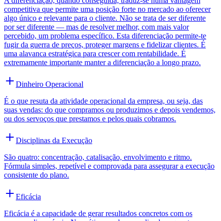
A diferenciação, quando conseguida, traduz-se numa vantagem
competitiva que permite uma posição forte no mercado ao oferecer
algo único e relevante para o cliente. Não se trata de ser diferente
por ser diferente — mas de resolver melhor, com mais valor
percebido, um problema específico. Esta diferenciação permite-te
fugir da guerra de preços, proteger margens e fidelizar clientes. É
uma alavanca estratégica para crescer com rentabilidade. É
extremamente importante manter a diferenciação a longo prazo.
Dinheiro Operacional
É o que resuta da atividade operacional da empresa, ou seja, das
suas vendas: do que compramos ou produzimos e depois vendemos,
ou dos servoços que prestamos e pelos quais cobramos.
Disciplinas da Execução
São quatro: concentração, catalisação, envolvimento e ritmo.
Fórmula simples, repetível e comprovada para assegurar a execução
consistente do plano.
Eficácia
Eficácia é a capacidade de gerar resultados concretos com os