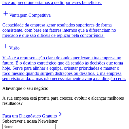
face ao preço que estamos a pedir por esses beneficios.
Vantagem Competitiva
Capacidade da empresa gerar resultados superiores de forma
consistente, com base em fatores internos que a diferenciam no
mercado e que são difíceis de replicar pela concorrência.
Visão
Visão é a representação clara de onde quer levar a tua empresa no
futuro. É o destino estratégico que dá sentido às decisões que toma
hoje. Serve para alinhar a equipa, orientar prioridades e manter o
foco mesmo quando surgem distrações ou desafios. Uma empresa
sem visão anda… mas não necessariamente avança na direção certa.
Alavanque o seu negócio
A sua empresa está pronta para crescer, evoluir e alcançar melhores
resultados?
Faça um
Diagnóstico Gratuito
Subscrever a nossa Newsletter