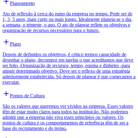
Planeamento
Ato de reflexão à cerca do rumo da empresa no tempo. Pode ser de
1, 3, 5 anos, mais curto ou mais longo. Idealmente planeia-se o dia,
a semana, o trimeste, o ano. O ato de planear reflete os objetivos e
organização de recursos necessários para o futuro.
Plano
Depois de definidos os objetivos, é critico termos capacidade de
desenhar o plano, decompor em tarefas o que acreditamos que deve
ser feito -Organização de recursos, tempo, equipa e dinheiro -para
atingir determinado objetivo. Deve ser o reflexo de uma estratégia
anteriormente estabelecida. Só depois de planear é que começamos a
executar.
Pontos de Cultura
São os valores que queremos ver vividos na empresa. Esses valores
têm de estar muito claros para todos na instituição. Não podemos
admitir que a empresa não viva esses principios ou valores. Os
pontos de cultura e os comportamentos de referência têm de ser a
base do recrutamento e do treino.