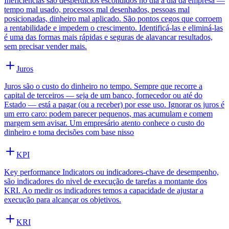
Ineficiências são desperdícios escondidos no dia a dia da empresa —
tempo mal usado, processos mal desenhados, pessoas mal
posicionadas, dinheiro mal aplicado. São pontos cegos que corroem
a rentabilidade e impedem o crescimento. Identificá-las e eliminá-las
é uma das formas mais rápidas e seguras de alavancar resultados,
sem precisar vender mais.
Juros
Juros são o custo do dinheiro no tempo. Sempre que recorre a
capital de terceiros — seja de um banco, fornecedor ou até do
Estado — está a pagar (ou a receber) por esse uso. Ignorar os juros é
um erro caro: podem parecer pequenos, mas acumulam e comem
margem sem avisar. Um empresário atento conhece o custo do
dinheiro e toma decisões com base nisso
KPI
Key performance Indicators ou indicadores-chave de desempenho,
são indicadores do nivel de execução de tarefas a montante dos
KRI. Ao medir os indicadores temos a capacidade de ajustar a
execução para alcançar os objetivos.
KRI