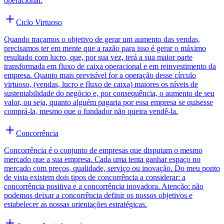
operacional.
Ciclo Virtuoso
Quando traçamos o objetivo de gerar um aumento das vendas,
precisamos ter em mente que a razão para isso é gerar o máximo
resultado com lucro, que, por sua vez, terá a sua maior parte
transformada em fluxo de caixa operacional e em reinvestimento da
empresa. Quanto mais previsível for a operação desse círculo
virtuoso, (vendas, lucro e fluxo de caixa) maiores os níveis de
sustentabilidade do negócio e, por consequência, o aumento de seu
valor, ou seja, quanto alguém pagaria por essa empresa se quisesse
comprá-la, mesmo que o fundador não queira vendê-la.
Concorrência
Concorrência é o conjunto de empresas que disputam o mesmo
mercado que a sua empresa. Cada uma tenta ganhar espaço no
mercado com preços, qualidade, serviço ou inovação. Do meu ponto
de vista existem dois tipos de concorrência a considerar: a
concorrência positiva e a concorrência inovadora. Atenção: não
podemos deixar a concorrência definir os nossos objetivos e
estabelecer as nossas orientações estratégicas.