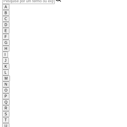
A
B
C
D
E
F
G
H
I
J
K
L
M
N
O
P
Q
R
S
T
U