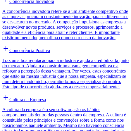
Concorrência Inovadora
A concorrência inovadora refere-se a um ambiente competitivo onde
as empresas procuram constantemente inovação para se diferenciar e
se destacarem no mercado. A competição impulsiona as empresas a
desenvolver novos produtos, serviços e processos, aprimorando a
qualidade e a eficiência para atrair e reter clientes. É impiortante
existir no mercadoq uem dilua connosco o custo da inovação.
Concorrência Positiva
Traz uma boa reputação para a industria e ajuda a credibiliza-la junto
do mercado. Ajudam a construir uma vantagem competitiva e a
reforçar a percepção dessa vantagem. Por vezes, estes concorrêntes
que estão na mesma industria que a nossa empresa, especializam-se
num determinado nicho, permitindo-nos a especialização noutro.
Este tipo de concorrência ajuda-nos a crescer empresarialmente.
Cultura da Empresa
A cultura da empresa é o seu software, são os hábitos
comportamentais dentro das pessoas dentro da empresa. A cultura é
constituida pelos principios e convenções sobre a forma como nos
posicionamos naquele ambiente. Mesmo não havendo consciencia
disso, todas as empresas têm uma cultura, no entanto, nem todas as