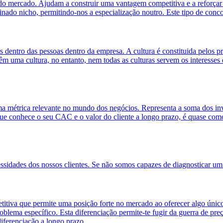
to do mercado. Ajudam a construir uma vantagem competitiva e a reforçar
ado nicho, permitindo-nos a especialização noutro. Este tipo de conco
s dentro das pessoas dentro da empresa. A cultura é constituida pelos
m uma cultura, no entanto, nem todas as culturas servem os interesses
 métrica relevante no mundo dos negócios. Representa a soma dos inv
 conhece o seu CAC e o valor do cliente a longo prazo, é quase como 
sidades dos nossos clientes. Se não somos capazes de diagnosticar um 
va que permite uma posição forte no mercado ao oferecer algo único e r
lema específico. Esta diferenciação permite-te fugir da guerra de preço
iferenciação a longo prazo.