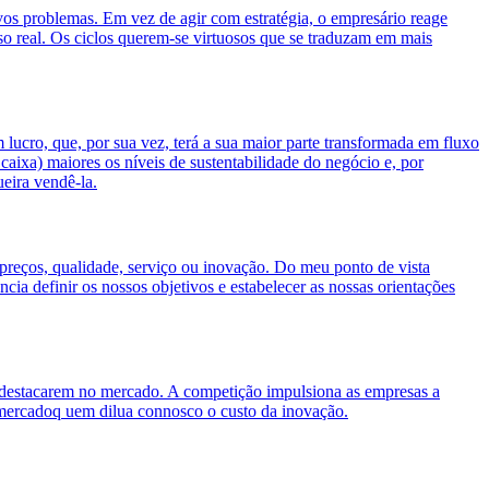
vos problemas. Em vez de agir com estratégia, o empresário reage
o real. Os ciclos querem-se virtuosos que se traduzam em mais
ucro, que, por sua vez, terá a sua maior parte transformada em fluxo
caixa) maiores os níveis de sustentabilidade do negócio e, por
eira vendê-la.
eços, qualidade, serviço ou inovação. Do meu ponto de vista
cia definir os nossos objetivos e estabelecer as nossas orientações
e destacarem no mercado. A competição impulsiona as empresas a
no mercadoq uem dilua connosco o custo da inovação.