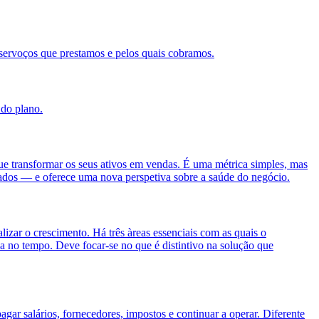
servoços que prestamos e pelos quais cobramos.
 do plano.
gue transformar os seus ativos em vendas. É uma métrica simples, mas
lizados — e oferece uma nova perspetiva sobre a saúde do negócio.
izar o crescimento. Há três àreas essenciais com as quais o
da no tempo. Deve focar-se no que é distintivo na solução que
gar salários, fornecedores, impostos e continuar a operar. Diferente