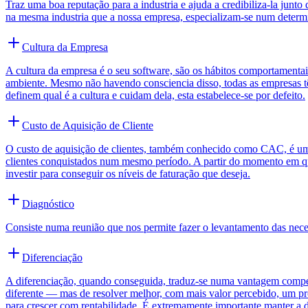
Traz uma boa reputação para a industria e ajuda a credibiliza-la jun
na mesma industria que a nossa empresa, especializam-se num determin
Cultura da Empresa
A cultura da empresa é o seu software, são os hábitos comportamentai
ambiente. Mesmo não havendo consciencia disso, todas as empresas tê
definem qual é a cultura e cuidam dela, esta estabelece-se por defeito.
Custo de Aquisição de Cliente
O custo de aquisição de clientes, também conhecido como CAC, é uma
clientes conquistados num mesmo período. A partir do momento em que
investir para conseguir os níveis de faturação que deseja.
Diagnóstico
Consiste numa reunião que nos permite fazer o levantamento das neces
Diferenciação
A diferenciação, quando conseguida, traduz-se numa vantagem competiti
diferente — mas de resolver melhor, com mais valor percebido, um prob
para crescer com rentabilidade. É extremamente importante manter a d