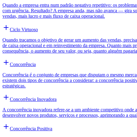
Quando a empresa entra num padrão negativo repetitivo: os problemas 
com urgência. Resultado? A empresa anda, mas não avança — gira sobr
vendas, mais lucro e mais fluxo de caixa operacional.
Ciclo Virtuoso
Quando traçamos o objetivo de gerar um aumento das vendas, precisam
de caixa operacional e em reinvestimento da empresa. Quanto mais previ
consequência, o aumento de seu valor, ou seja, quanto alguém pagari
Concorrência
Concorrência é o conjunto de empresas que disputam o mesmo mercad
existem dois tipos de concorrência a considerar: a concorrência posit
estratégicas.
Concorrência Inovadora
A concorrência inovadora refere-se a um ambiente competitivo onde 
desenvolver novos produtos, serviços e processos, aprimorando a quali
Concorrência Positiva