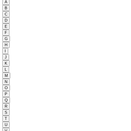
A
B
C
D
E
F
G
H
I
J
K
L
M
N
O
P
Q
R
S
T
U
V