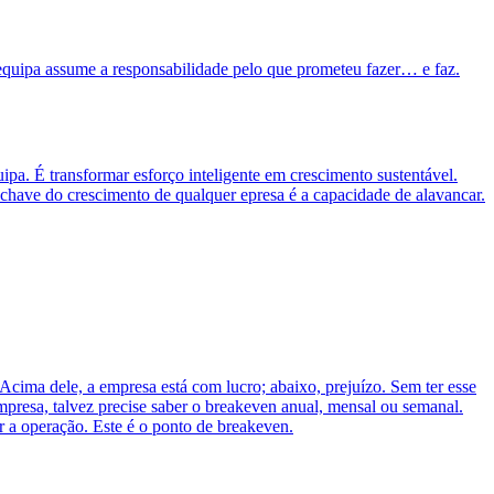
equipa assume a responsabilidade pelo que prometeu fazer… e faz.
pa. É transformar esforço inteligente em crescimento sustentável.
chave do crescimento de qualquer epresa é a capacidade de alavancar.
cima dele, a empresa está com lucro; abaixo, prejuízo. Sem ter esse
mpresa, talvez precise saber o breakeven anual, mensal ou semanal.
r a operação. Este é o ponto de breakeven.