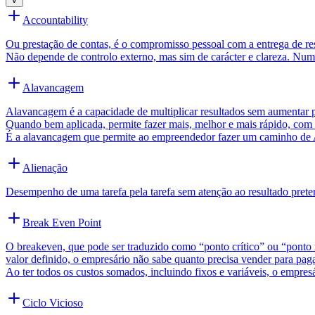
Accountability
Ou prestação de contas, é o compromisso pessoal com a entrega de r
Não depende de controlo externo, mas sim de carácter e clareza. Nu
Alavancagem
Alavancagem é a capacidade de multiplicar resultados sem aumentar pr
Quando bem aplicada, permite fazer mais, melhor e mais rápido, com 
É a alavancagem que permite ao empreendedor fazer um caminho de 
Alienação
Desempenho de uma tarefa pela tarefa sem atenção ao resultado prete
Break Even Point
O breakeven, que pode ser traduzido como “ponto crítico” ou “ponto 
valor definido, o empresário não sabe quanto precisa vender para pag
Ao ter todos os custos somados, incluindo fixos e variáveis, o empres
Ciclo Vicioso