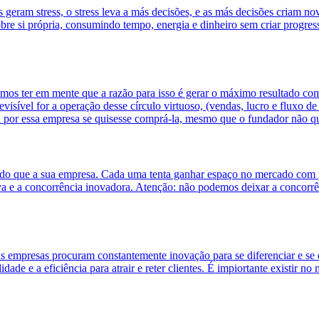
geram stress, o stress leva a más decisões, e as más decisões criam no
e si própria, consumindo tempo, energia e dinheiro sem criar progress
os ter em mente que a razão para isso é gerar o máximo resultado com l
sível for a operação desse círculo virtuoso, (vendas, lucro e fluxo de 
a por essa empresa se quisesse comprá-la, mesmo que o fundador não qu
o que a sua empresa. Cada uma tenta ganhar espaço no mercado com pr
iva e a concorrência inovadora. Atenção: não podemos deixar a concorrên
as empresas procuram constantemente inovação para se diferenciar e s
dade e a eficiência para atrair e reter clientes. É impiortante existir 