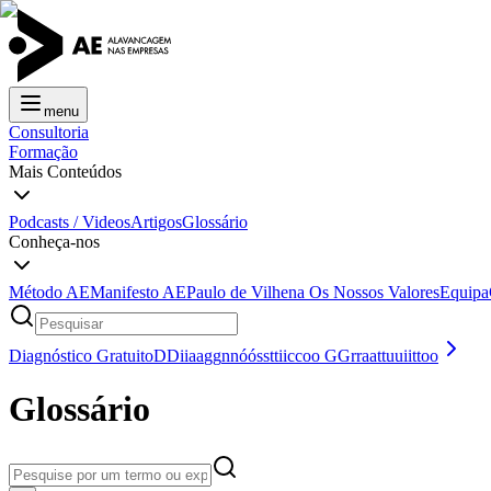
menu
Consultoria
Formação
Mais Conteúdos
Podcasts / Videos
Artigos
Glossário
Conheça-nos
Método AE
Manifesto AE
Paulo de Vilhena
Os Nossos Valores
Equipa
Diagnóstico Gratuito
D
D
i
i
a
a
g
g
n
n
ó
ó
s
s
t
t
i
i
c
c
o
o
G
G
r
r
a
a
t
t
u
u
i
i
t
t
o
o
Glossário