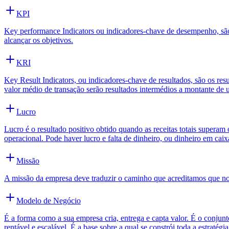
KPI
Key performance Indicators ou indicadores-chave de desempenho, são 
alcançar os objetivos.
KRI
Key Result Indicators, ou indicadores-chave de resultados, são os re
valor médio de transação serão resultados intermédios a montante de u
Lucro
Lucro é o resultado positivo obtido quando as receitas totais superam 
operacional. Pode haver lucro e falta de dinheiro, ou dinheiro em cai
Missão
A missão da empresa deve traduzir o caminho que acreditamos que nos
Modelo de Negócio
É a forma como a sua empresa cria, entrega e capta valor. É o conj
rentável e escalável. É a base sobre a qual se constrói toda a estratégi