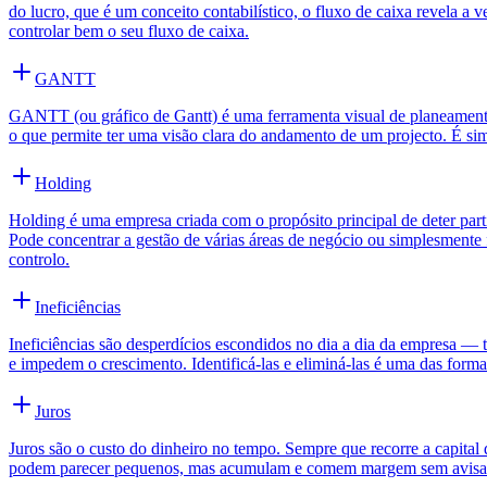
do lucro, que é um conceito contabilístico, o fluxo de caixa revela 
controlar bem o seu fluxo de caixa.
GANTT
GANTT (ou gráfico de Gantt) é uma ferramenta visual de planeament
o que permite ter uma visão clara do andamento de um projecto. É simpl
Holding
Holding é uma empresa criada com o propósito principal de deter parti
Pode concentrar a gestão de várias áreas de negócio ou simplesment
controlo.
Ineficiências
Ineficiências são desperdícios escondidos no dia a dia da empresa —
e impedem o crescimento. Identificá-las e eliminá-las é uma das forma
Juros
Juros são o custo do dinheiro no tempo. Sempre que recorre a capital 
podem parecer pequenos, mas acumulam e comem margem sem avisar. 