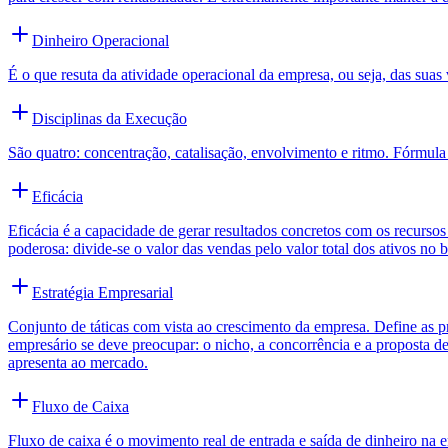
Dinheiro Operacional
É o que resuta da atividade operacional da empresa, ou seja, das s
Disciplinas da Execução
São quatro: concentração, catalisação, envolvimento e ritmo. Fórmula
Eficácia
Eficácia é a capacidade de gerar resultados concretos com os recurso
poderosa: divide-se o valor das vendas pelo valor total dos ativos no
Estratégia Empresarial
Conjunto de táticas com vista ao crescimento da empresa. Define as pr
empresário se deve preocupar: o nicho, a concorrência e a proposta d
apresenta ao mercado.
Fluxo de Caixa
Fluxo de caixa é o movimento real de entrada e saída de dinheiro na e