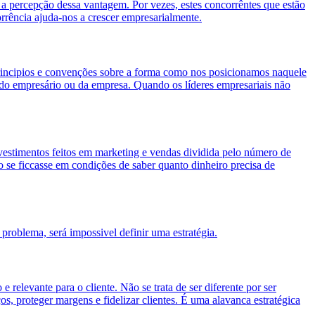
 a percepção dessa vantagem. Por vezes, estes concorrêntes que estão
rrência ajuda-nos a crescer empresarialmente.
 principios e convenções sobre a forma como nos posicionamos naquele
 do empresário ou da empresa. Quando os líderes empresariais não
estimentos feitos em marketing e vendas dividida pelo número de
se ficcasse em condições de saber quanto dinheiro precisa de
problema, será impossivel definir uma estratégia.
elevante para o cliente. Não se trata de ser diferente por ser
s, proteger margens e fidelizar clientes. É uma alavanca estratégica