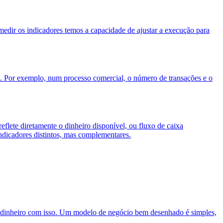
edir os indicadores temos a capacidade de ajustar a execução para
al. Por exemplo, num processo comercial, o número de transações e o
eflete diretamente o dinheiro disponível, ou fluxo de caixa
indicadores distintos, mas complementares.
ha dinheiro com isso. Um modelo de negócio bem desenhado é simples,