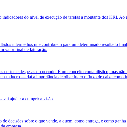
indicadores do nivel de execução de tarefas a montante dos KRI. Ao m
sultados intermédios que contribuem para um determinado resultado fin
m valor final de faturação.
os custos e despesas do período. É um conceito contabilístico, mas não r
xa sem lucro — daí a importância de olhar lucro e fluxo de caixa como 
 vai ajudar a cumprir a visão.
unto de decisões sobre o que vende, a quem, como entrega, e como gan
a da empresa.