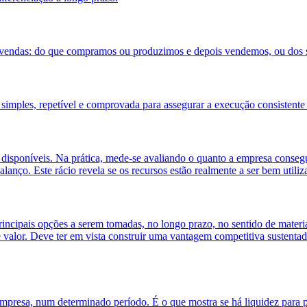
uas vendas: do que compramos ou produzimos e depois vendemos, ou dos 
 simples, repetível e comprovada para assegurar a execução consistente
s disponíveis. Na prática, mede-se avaliando o quanto a empresa conse
 balanço. Este rácio revela se os recursos estão realmente a ser bem uti
incipais opções a serem tomadas, no longo prazo, no sentido de material
e valor. Deve ter em vista construir uma vantagem competitiva sustenta
mpresa, num determinado período. É o que mostra se há liquidez para pa