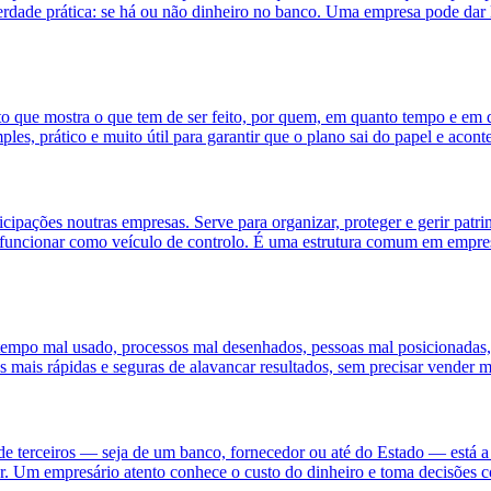
a verdade prática: se há ou não dinheiro no banco. Uma empresa pode dar
o que mostra o que tem de ser feito, por quem, em quanto tempo e em
es, prático e muito útil para garantir que o plano sai do papel e acont
cipações noutras empresas. Serve para organizar, proteger e gerir patrim
e funcionar como veículo de controlo. É uma estrutura comum em empres
 tempo mal usado, processos mal desenhados, pessoas mal posicionadas,
s mais rápidas e seguras de alavancar resultados, sem precisar vender m
de terceiros — seja de um banco, fornecedor ou até do Estado — está a p
Um empresário atento conhece o custo do dinheiro e toma decisões c