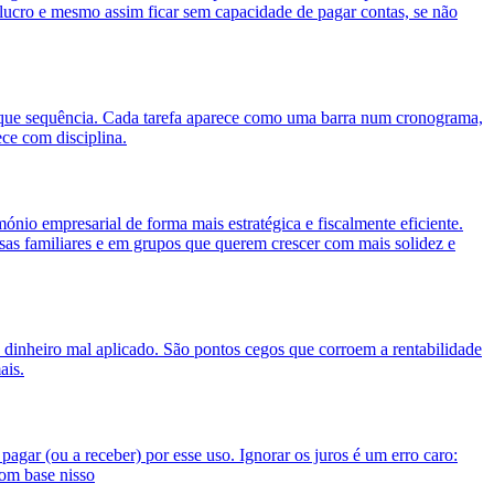
 lucro e mesmo assim ficar sem capacidade de pagar contas, se não
 que sequência. Cada tarefa aparece como uma barra num cronograma,
ece com disciplina.
ónio empresarial de forma mais estratégica e fiscalmente eficiente.
as familiares e em grupos que querem crescer com mais solidez e
 dinheiro mal aplicado. São pontos cegos que corroem a rentabilidade
ais.
agar (ou a receber) por esse uso. Ignorar os juros é um erro caro:
om base nisso