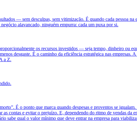
esultados — sem desculpas, sem vitimização. É quando cada pessoa na 
m negócio alavancado, ninguém empurra: cada um puxa por si.
oporcionalmente os recursos investidos — seja tempo, dinheiro ou equi
menos desgaste. É o caminho da eficiência estratégica nas empresas. A 
A a Z.
ndido.
morto”. É o ponto que marca quando despesas e proventos se igualam. A
ar as contas e evitar o prejuízo. E, dependendo do ritmo de vendas da e
ário sabe qual o valor mínimo que deve entrar na empresa para viabiliza