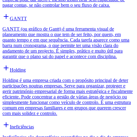
pagar contas, se não controlar bem o seu fluxo de caixa.
GANTT
GANTT (ou gráfico de Gantt) é uma ferramenta visual de
planeamento que mostra o que tem de ser feito, por quem, em
quanto tempo e em que sequência. Cada tarefa aparece como uma
barra num cronograma, o que permite ter uma visão clara do
andamento de um projecto. É simples, prático e muito útil para
garantir que o plano sai do papel e acontece com disciplina.
Holding
Holding é uma empresa criada com o propósito principal de deter
participações noutras empresas. Serve para organizar, proteger e
gerir património empresarial de forma mais estratégica e fiscalmente
eficiente. Pode concentrar a gestão de várias áreas de negócio ou
simplesmente funcionar como veículo de controlo. É uma estrutura
comum em empresas familiares e em grupos que querem crescer
com mais solidez e controlo.
Ineficiências