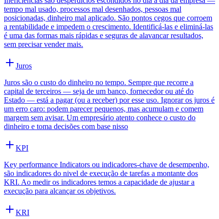
Ineficiências são desperdícios escondidos no dia a dia da empresa —
tempo mal usado, processos mal desenhados, pessoas mal
posicionadas, dinheiro mal aplicado. São pontos cegos que corroem
a rentabilidade e impedem o crescimento. Identificá-las e eliminá-las
é uma das formas mais rápidas e seguras de alavancar resultados,
sem precisar vender mais.
Juros
Juros são o custo do dinheiro no tempo. Sempre que recorre a
capital de terceiros — seja de um banco, fornecedor ou até do
Estado — está a pagar (ou a receber) por esse uso. Ignorar os juros é
um erro caro: podem parecer pequenos, mas acumulam e comem
margem sem avisar. Um empresário atento conhece o custo do
dinheiro e toma decisões com base nisso
KPI
Key performance Indicators ou indicadores-chave de desempenho,
são indicadores do nivel de execução de tarefas a montante dos
KRI. Ao medir os indicadores temos a capacidade de ajustar a
execução para alcançar os objetivos.
KRI