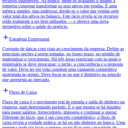
recursos disponíveis. Na prática, mede-se avaliando o quanto a
empresa consegue transformar os seus ativos em vendas. É uma
métrica simples, mas poderosa: divide-se o valor das vendas pelo
valor total dos ativos no balanço. Este rácio revela se os recursos
estão realmente a ser bem utilizados — e oferece uma nova
perspetiva sobre a saúde do negócio.
Estratégia Empresarial
Conjunto de táticas com vista ao crescimento da empresa. Define as
principais opções a serem tomadas, no longo prazo, no sentido de
materializar o crescimento. Há três àreas essenciais com as quais o
empresário se deve preocupar: o nicho, a concorrência e a proposta
de valor. Deve ter em vista construir uma vantagem competitiva
sustentada no tempo. Deve focar-se no que é distintivo na solução
que apresenta ao mercado.
Fluxo de Caixa
Fluxo de caixa é o movimento real de entrada e saída de dinheiro na
empresa, num determinado período. É o que mostra se há liquidez
para pagar salários, fornecedores, impostos e continuar a operar.
Diferente do lucro, que é um conceito contabilístico, o fluxo de
caixa revela a verdade prática: se há ou não dinheiro no banco. Uma
empresa pode dar lucro e mesmo assim ficar sem capacidade de