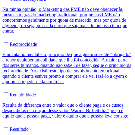
Na minha opinião, o Marketing das PME não deve obedecer às
mesmas regras do marketing tradicional, porque nas PME não
concorremos geralmente por quota de mercado, mas por quota de
algibeira, ou seja, por cada euro que sai, mais do que isso tem que
entrar.
Reciprocidade
É um atalho mental e o principio de que alguém se sente "obrigado"
a repor qualquer amabilidade que lhe foi concedida. A maior parte
dos seres humanos, quando não sabe i qe fazer, segue o principio da
reciprocidade. Ao existir este tipo de envolvimento emocional,
quando o cliente estiver pronto a comprar ele vai fazê-lo a qyem o
ajudou sem pedir nada em troca.
Rentabilidade
Resulta da diferença entre o valor que o cliente paga e os custos
despendidos na criação desse valor. Warren Buffett diz "preço é
aquilo que a pessoa paga, valor é aquilo que a pessoa leva consigo".
Resultado