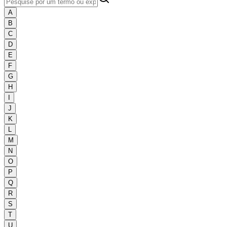
A
B
C
D
E
F
G
H
I
J
K
L
M
N
O
P
Q
R
S
T
U