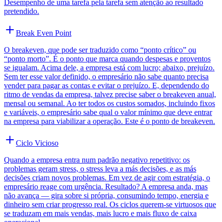
Desempenho de uma tarefa pela tarefa sem atenção ao resultado
pretendido.
Break Even Point
O breakeven, que pode ser traduzido como “ponto crítico” ou
“ponto morto”. É o ponto que marca quando despesas e proventos
se igualam. Acima dele, a empresa está com lucro; abaixo, prejuízo.
Sem ter esse valor definido, o empresário não sabe quanto precisa
vender para pagar as contas e evitar o prejuízo. E, dependendo do
ritmo de vendas da empresa, talvez precise saber o breakeven anual,
mensal ou semanal. Ao ter todos os custos somados, incluindo fixos
e variáveis, o empresário sabe qual o valor mínimo que deve entrar
na empresa para viabilizar a operação. Este é o ponto de breakeven.
Ciclo Vicioso
Quando a empresa entra num padrão negativo repetitivo: os
problemas geram stress, o stress leva a más decisões, e as más
decisões criam novos problemas. Em vez de agir com estratégia, o
empresário reage com urgência. Resultado? A empresa anda, mas
não avança — gira sobre si própria, consumindo tempo, energia e
dinheiro sem criar progresso real. Os ciclos querem-se virtuosos que
se traduzam em mais vendas, mais lucro e mais fluxo de caixa