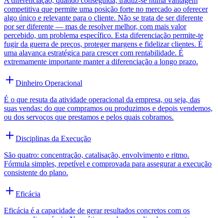
A diferenciação, quando conseguida, traduz-se numa vantagem
competitiva que permite uma posição forte no mercado ao oferecer
algo único e relevante para o cliente. Não se trata de ser diferente
por ser diferente — mas de resolver melhor, com mais valor
percebido, um problema específico. Esta diferenciação permite-te
fugir da guerra de preços, proteger margens e fidelizar clientes. É
uma alavanca estratégica para crescer com rentabilidade. É
extremamente importante manter a diferenciação a longo prazo.
Dinheiro Operacional
É o que resuta da atividade operacional da empresa, ou seja, das
suas vendas: do que compramos ou produzimos e depois vendemos,
ou dos servoços que prestamos e pelos quais cobramos.
Disciplinas da Execução
São quatro: concentração, catalisação, envolvimento e ritmo.
Fórmula simples, repetível e comprovada para assegurar a execução
consistente do plano.
Eficácia
Eficácia é a capacidade de gerar resultados concretos com os