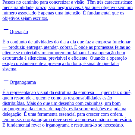
Passos no caminho para concretizar a visão. Têm três caracteristicas:
mensurabilidade, prazo, são inegociaveis. Qualquer objetivo sem um
número associado é apenas uma intenção. É fundamental que os
objetivos sejam escritos.
Operação
É o conjunto de atividades do dia a dia que faz a empresa funcionar
— produzir, entregar, atender, cobrar. É onde as promessas feitas ao
cliente se materializam: cumprem ou falham. Uma operação bem
estruturada é silenciosa, previsível e eficiente. Quando a operação
exige constantemente a presença do dono, é sinal de que falta
sistema.
Organograma
É a representação visual da estrutura da empresa — quem faz o quê,
quem responde a quem e como as responsabilidades estão
distribuídas. Mais do que um desenho com caixinhas, um bom
organograma dá clareza de papéis, evita sobreposições e ajuda na
delegação. É uma ferramenta essencial para crescer com ordem,
lembre-se: o organograma deve servir a empresa e não o empresário.
É fundamental rever o irganograma e restruturá-lo se necessário.