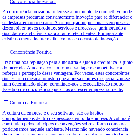
Concorrência Inovadora
A concorrência inovadora refere-se a um ambiente competitivo onde
as empresas procuram constantemente inovação para se diferenciar e
se destacarem no mercado. A competição impulsiona as empresas a
desenvolver novos produtos, serviços e processos, aprimorando a
qualidade e a eficiência para atrair e reter clientes. É impiortante
existir no mercadoq uem dilua connosco o custo da inovação.
Concorrência Positiva
Traz uma boa reputação para a industria e ajuda a credibiliza-la junto
do mercado. Ajudam a construir uma vantagem competitiva e a
reforçar a percepção dessa vantagem. Por vezes, estes concorrêntes
que estão na mesma industria que a nossa empresa, especializam-se
num determinado nicho, permitindo-nos a especialização noutro.
Este tipo de concorrência ajuda-nos a crescer empresarialmente.
Cultura da Empresa
A cultura da empresa é o seu software, são os hábitos
comportamentais dentro das pessoas dentro da empresa. A cultura é
constituida pelos principios e convenções sobre a forma como nos
posicionamos naquele ambiente. Mesmo não havendo consciencia
disso, todas as empresas têm uma cultura, no entanto, nem todas as