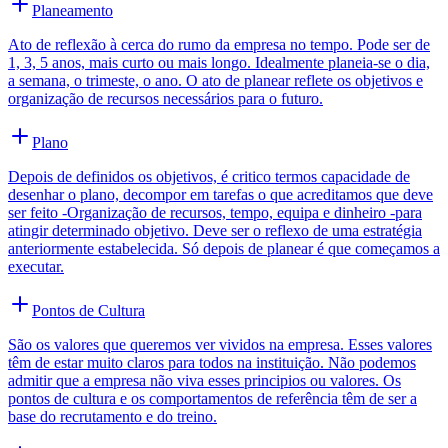
Planeamento
Ato de reflexão à cerca do rumo da empresa no tempo. Pode ser de
1, 3, 5 anos, mais curto ou mais longo. Idealmente planeia-se o dia,
a semana, o trimeste, o ano. O ato de planear reflete os objetivos e
organização de recursos necessários para o futuro.
Plano
Depois de definidos os objetivos, é critico termos capacidade de
desenhar o plano, decompor em tarefas o que acreditamos que deve
ser feito -Organização de recursos, tempo, equipa e dinheiro -para
atingir determinado objetivo. Deve ser o reflexo de uma estratégia
anteriormente estabelecida. Só depois de planear é que começamos a
executar.
Pontos de Cultura
São os valores que queremos ver vividos na empresa. Esses valores
têm de estar muito claros para todos na instituição. Não podemos
admitir que a empresa não viva esses principios ou valores. Os
pontos de cultura e os comportamentos de referência têm de ser a
base do recrutamento e do treino.