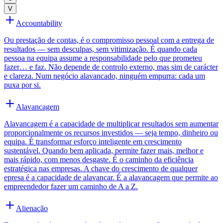
V
Accountability
Ou prestação de contas, é o compromisso pessoal com a entrega de
resultados — sem desculpas, sem vitimização. É quando cada
pessoa na equipa assume a responsabilidade pelo que prometeu
fazer… e faz. Não depende de controlo externo, mas sim de carácter
e clareza. Num negócio alavancado, ninguém empurra: cada um
puxa por si.
Alavancagem
Alavancagem é a capacidade de multiplicar resultados sem aumentar
proporcionalmente os recursos investidos — seja tempo, dinheiro ou
equipa. É transformar esforço inteligente em crescimento
sustentável. Quando bem aplicada, permite fazer mais, melhor e
mais rápido, com menos desgaste. É o caminho da eficiência
estratégica nas empresas. A chave do crescimento de qualquer
epresa é a capacidade de alavancar. É a alavancagem que permite ao
empreendedor fazer um caminho de A a Z.
Alienação