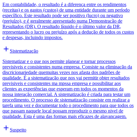
Em contabilidade, o resultado é a diferença entre os rendimentos
(receitas) e os gastos (custos) de uma entidade durante um período
específico. Este resultado pode ser positivo (lucro) ou negativo
(prejuízo), e é geralmente apresentado numa Demonstração de
Resultados (DR). O resultado líquido é o último valor da DR,
representando o lucro ou prejuízo após a dedução de todos os custos
e despesas, incluindo impostos.
Sistematização
Sistematizar e o que nos permite planear e tornar processos
previsiveis e consistentes numa empresa. Consiste na eliminação da
discricionariedade quemuitas vezes nos afasta dos padrões de
qualidade. É a sistematização que nos vai permitir obter resultados
previsiveis e consistentes ma mpssa empresa e possibilitar aos
clientes as experiências que esperam em todos os momentos da
nossa interação comercial. A sistematização é criada para testar um
procedimento. O processo de sistematização consiste em realizar a
tarefa uma vez e documentar todo o procedimento para que todos os
que passam naquele local possam reproduzir o mesmo nivel de
qualidade. Esta é uma das formas mais eficazes de alavancagem.
Suspeito