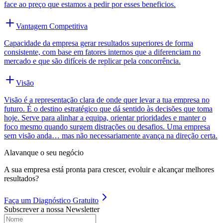
face ao preço que estamos a pedir por esses beneficios.
Vantagem Competitiva
Capacidade da empresa gerar resultados superiores de forma
consistente, com base em fatores internos que a diferenciam no
mercado e que são difíceis de replicar pela concorrência.
Visão
Visão é a representação clara de onde quer levar a tua empresa no
futuro. É o destino estratégico que dá sentido às decisões que toma
hoje. Serve para alinhar a equipa, orientar prioridades e manter o
foco mesmo quando surgem distrações ou desafios. Uma empresa
sem visão anda… mas não necessariamente avança na direção certa.
Alavanque o seu negócio
A sua empresa está pronta para crescer, evoluir e alcançar melhores
resultados?
Faça um
Diagnóstico Gratuito
Subscrever a nossa Newsletter