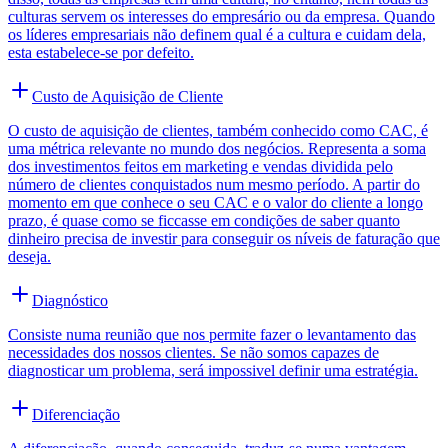
culturas servem os interesses do empresário ou da empresa. Quando
os líderes empresariais não definem qual é a cultura e cuidam dela,
esta estabelece-se por defeito.
Custo de Aquisição de Cliente
O custo de aquisição de clientes, também conhecido como CAC, é
uma métrica relevante no mundo dos negócios. Representa a soma
dos investimentos feitos em marketing e vendas dividida pelo
número de clientes conquistados num mesmo período. A partir do
momento em que conhece o seu CAC e o valor do cliente a longo
prazo, é quase como se ficcasse em condições de saber quanto
dinheiro precisa de investir para conseguir os níveis de faturação que
deseja.
Diagnóstico
Consiste numa reunião que nos permite fazer o levantamento das
necessidades dos nossos clientes. Se não somos capazes de
diagnosticar um problema, será impossivel definir uma estratégia.
Diferenciação