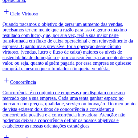
operacional.
Ciclo Virtuoso
Quando traçamos o objetivo de gerar um aumento das vendas,
precisamos ter em mente que a razão para isso é gerar o máximo
resultado com lucro, que, por sua vez, terá a sua maior parte
transformada em fluxo de caixa operacional e em reinvestimento da
empresa. Quanto mais previsível for a operação desse círculo
virtuoso, (vendas, lucro e fluxo de caixa) maiores os níveis de
sustentabilidade do negócio e, por consequência, o aumento de seu
valor, ou seja, quanto alguém pagaria por essa empresa se quisesse
comprá-la, mesmo que o fundador não queira vendê-la.
Concorrência
Concorrência é o conjunto de empresas que disputam o mesmo
mercado que a sua empresa. Cada uma tenta ganhar espaço no
mercado com preços, qualidade, serviço ou inovação. Do meu ponto
de vista existem dois tipos de concorrência a considerar: a
concorrência positiva e a concorrência inovadora. Atenção: não
podemos deixar a concorrência definir os nossos objetivos e
estabelecer as nossas orientações estratégicas.