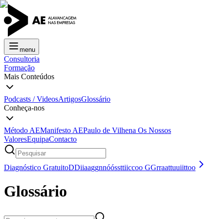
menu
Consultoria
Formação
Mais Conteúdos
Podcasts / Videos
Artigos
Glossário
Conheça-nos
Método AE
Manifesto AE
Paulo de Vilhena
Os Nossos
Valores
Equipa
Contacto
Diagnóstico Gratuito
D
D
i
i
a
a
g
g
n
n
ó
ó
s
s
t
t
i
i
c
c
o
o
G
G
r
r
a
a
t
t
u
u
i
i
t
t
o
o
Glossário