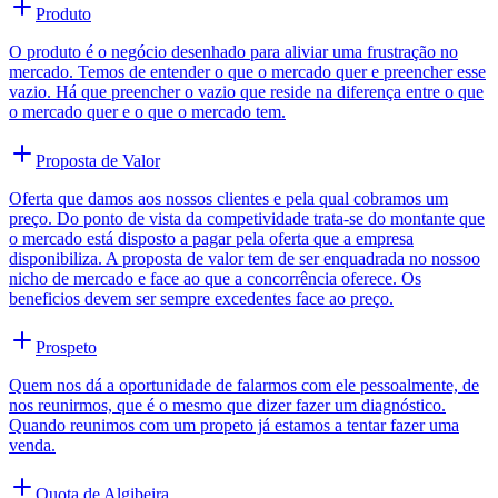
Produto
O produto é o negócio desenhado para aliviar uma frustração no
mercado. Temos de entender o que o mercado quer e preencher esse
vazio. Há que preencher o vazio que reside na diferença entre o que
o mercado quer e o que o mercado tem.
Proposta de Valor
Oferta que damos aos nossos clientes e pela qual cobramos um
preço. Do ponto de vista da competividade trata-se do montante que
o mercado está disposto a pagar pela oferta que a empresa
disponibiliza. A proposta de valor tem de ser enquadrada no nossoo
nicho de mercado e face ao que a concorrência oferece. Os
beneficios devem ser sempre excedentes face ao preço.
Prospeto
Quem nos dá a oportunidade de falarmos com ele pessoalmente, de
nos reunirmos, que é o mesmo que dizer fazer um diagnóstico.
Quando reunimos com um propeto já estamos a tentar fazer uma
venda.
Quota de Algibeira