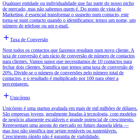
Qualquer entidade ou individualidade que faz parte do nosso nicho
de mercado, mas não sabemos quem é. Do ponto de vista de
Marketing, é essencial transformar o suspeito num contacto, este
torna-se num contacto quando o identificamos: temos um nome, um
número de telefone ou um e-mail.
Taxa de Conversão
Nem todos os contactos que fazemos resultam num novo cliente. A
taxa de conversão é um rácio de conversão de número de contactos
para clientes. Vamos supor que necessitamos de 10 contactos para
fechar dois clientes. Significa que temos uma taxa de conversão de
20%. Divide-se o número de conversões pelo número total de
contactos, e o resultado é multiplicado por 100 para obter a
percentagem.
Unicórnio
Unicórnio é uma startup avaliada em mais de mil milhões de dólares.
São empresas jovens, geralmente ligadas à tecnologia, com modelos
de negócio altamente escaláveis e grande potencial de crescimento.
Representam uma aposta do mercado no futuro daquela ideia —
mas isso não significa que sejam rentáveis ou sustentáveis.
Crescimento rápido não é garantia de viabilidade.