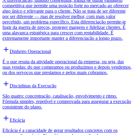
A diferenciação, quando conseguida, traduz-se numa vantagem
competitiva que permite uma posição forte no mercado ao oferecer
algo único e relevante para o cliente. Não se trata de ser diferente
por ser diferente — mas de resolver melhor, com mais valor
percebido, um problema específico. Esta diferenciação permite-te
fugir da guerra de preços, proteger margens e fidelizar clientes. É
uma alavanca estratégica para crescer com rentabilidade. É
extremamente importante manter a diferenciação a longo prazo.
Dinheiro Operacional
É o que resuta da atividade operacional da empresa, ou seja, das
suas vendas: do que compramos ou produzimos e depois vendemos,
ou dos servoços que prestamos e pelos quais cobramos.
Disciplinas da Execução
São quatro: concentração, catalisação, envolvimento e ritmo.
Fórmula simples, repetível e comprovada para assegurar a execução
consistente do plano.
Eficácia
Eficácia é a capacidade de gerar resultados concretos com os