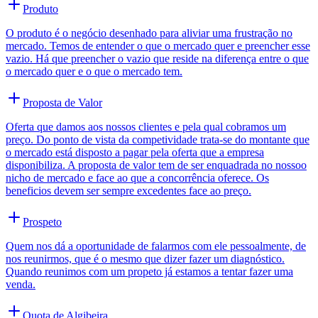
Produto
O produto é o negócio desenhado para aliviar uma frustração no
mercado. Temos de entender o que o mercado quer e preencher esse
vazio. Há que preencher o vazio que reside na diferença entre o que
o mercado quer e o que o mercado tem.
Proposta de Valor
Oferta que damos aos nossos clientes e pela qual cobramos um
preço. Do ponto de vista da competividade trata-se do montante que
o mercado está disposto a pagar pela oferta que a empresa
disponibiliza. A proposta de valor tem de ser enquadrada no nossoo
nicho de mercado e face ao que a concorrência oferece. Os
beneficios devem ser sempre excedentes face ao preço.
Prospeto
Quem nos dá a oportunidade de falarmos com ele pessoalmente, de
nos reunirmos, que é o mesmo que dizer fazer um diagnóstico.
Quando reunimos com um propeto já estamos a tentar fazer uma
venda.
Quota de Algibeira