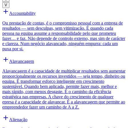
V
Accountability
Ou prestação de contas, é o compromisso pessoal com a entrega de
resultados — sem desculpas, sem vitimização. É quando cada
pessoa na equipa assume a responsabilidade pelo que prometeu
fazer… e faz. Não depende de controlo externo, mas sim de carácter
e clareza. Num negócio alavancado, ninguém empurra: cada um
puxa por si.
Alavancagem
Alavancagem é a capacidade de multiplicar resultados sem aumentar
proporcionalmente os recursos investidos — seja tempo, dinheiro ou
equipa. É transformar esforço inteligente em crescimento
sustentável. Quando bem aplicada, permite fazer mais, melhor e
mais rápido, com menos desgaste. É o caminho da eficiência
estratégica nas empresas. A chave do crescimento de qualquer
epresa é a capacidade de alavancar. É a alavancagem que permite ao
empreendedor fazer um caminho de A a Z.
Alienação