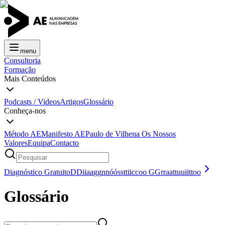
menu
Consultoria
Formação
Mais Conteúdos
Podcasts / Videos
Artigos
Glossário
Conheça-nos
Método AE
Manifesto AE
Paulo de Vilhena
Os Nossos
Valores
Equipa
Contacto
Diagnóstico Gratuito
D
D
i
i
a
a
g
g
n
n
ó
ó
s
s
t
t
i
i
c
c
o
o
G
G
r
r
a
a
t
t
u
u
i
i
t
t
o
o
Glossário