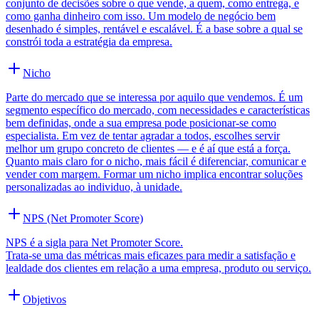
conjunto de decisões sobre o que vende, a quem, como entrega, e
como ganha dinheiro com isso. Um modelo de negócio bem
desenhado é simples, rentável e escalável. É a base sobre a qual se
constrói toda a estratégia da empresa.
Nicho
Parte do mercado que se interessa por aquilo que vendemos. É um
segmento específico do mercado, com necessidades e características
bem definidas, onde a sua empresa pode posicionar-se como
especialista. Em vez de tentar agradar a todos, escolhes servir
melhor um grupo concreto de clientes — e é aí que está a força.
Quanto mais claro for o nicho, mais fácil é diferenciar, comunicar e
vender com margem. Formar um nicho implica encontrar soluções
personalizadas ao individuo, à unidade.
NPS (Net Promoter Score)
NPS é a sigla para Net Promoter Score.
Trata-se uma das métricas mais eficazes para medir a satisfação e
lealdade dos clientes em relação a uma empresa, produto ou serviço.
Objetivos