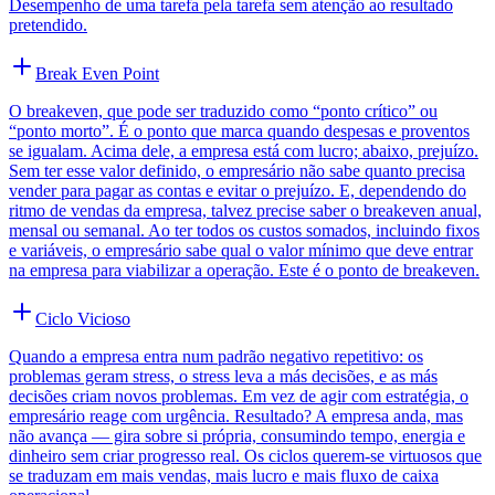
Desempenho de uma tarefa pela tarefa sem atenção ao resultado
pretendido.
Break Even Point
O breakeven, que pode ser traduzido como “ponto crítico” ou
“ponto morto”. É o ponto que marca quando despesas e proventos
se igualam. Acima dele, a empresa está com lucro; abaixo, prejuízo.
Sem ter esse valor definido, o empresário não sabe quanto precisa
vender para pagar as contas e evitar o prejuízo. E, dependendo do
ritmo de vendas da empresa, talvez precise saber o breakeven anual,
mensal ou semanal. Ao ter todos os custos somados, incluindo fixos
e variáveis, o empresário sabe qual o valor mínimo que deve entrar
na empresa para viabilizar a operação. Este é o ponto de breakeven.
Ciclo Vicioso
Quando a empresa entra num padrão negativo repetitivo: os
problemas geram stress, o stress leva a más decisões, e as más
decisões criam novos problemas. Em vez de agir com estratégia, o
empresário reage com urgência. Resultado? A empresa anda, mas
não avança — gira sobre si própria, consumindo tempo, energia e
dinheiro sem criar progresso real. Os ciclos querem-se virtuosos que
se traduzam em mais vendas, mais lucro e mais fluxo de caixa