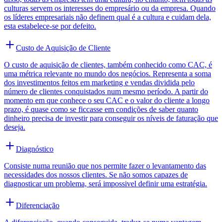
culturas servem os interesses do empresário ou da empresa. Quando
os líderes empresariais não definem qual é a cultura e cuidam dela,
esta estabelece-se por defeito.
Custo de Aquisição de Cliente
O custo de aquisição de clientes, também conhecido como CAC, é
uma métrica relevante no mundo dos negócios. Representa a soma
dos investimentos feitos em marketing e vendas dividida pelo
número de clientes conquistados num mesmo período. A partir do
momento em que conhece o seu CAC e o valor do cliente a longo
prazo, é quase como se ficcasse em condições de saber quanto
dinheiro precisa de investir para conseguir os níveis de faturação que
deseja.
Diagnóstico
Consiste numa reunião que nos permite fazer o levantamento das
necessidades dos nossos clientes. Se não somos capazes de
diagnosticar um problema, será impossivel definir uma estratégia.
Diferenciação