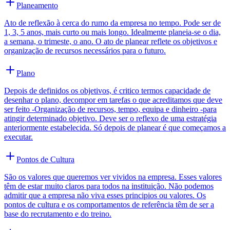
Planeamento
Ato de reflexão à cerca do rumo da empresa no tempo. Pode ser de
1, 3, 5 anos, mais curto ou mais longo. Idealmente planeia-se o dia,
a semana, o trimeste, o ano. O ato de planear reflete os objetivos e
organização de recursos necessários para o futuro.
Plano
Depois de definidos os objetivos, é critico termos capacidade de
desenhar o plano, decompor em tarefas o que acreditamos que deve
ser feito -Organização de recursos, tempo, equipa e dinheiro -para
atingir determinado objetivo. Deve ser o reflexo de uma estratégia
anteriormente estabelecida. Só depois de planear é que começamos a
executar.
Pontos de Cultura
São os valores que queremos ver vividos na empresa. Esses valores
têm de estar muito claros para todos na instituição. Não podemos
admitir que a empresa não viva esses principios ou valores. Os
pontos de cultura e os comportamentos de referência têm de ser a
base do recrutamento e do treino.