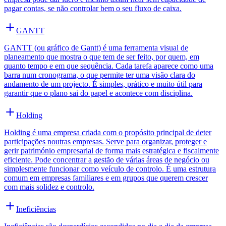
pagar contas, se não controlar bem o seu fluxo de caixa.
GANTT
GANTT (ou gráfico de Gantt) é uma ferramenta visual de
planeamento que mostra o que tem de ser feito, por quem, em
quanto tempo e em que sequência. Cada tarefa aparece como uma
barra num cronograma, o que permite ter uma visão clara do
andamento de um projecto. É simples, prático e muito útil para
garantir que o plano sai do papel e acontece com disciplina.
Holding
Holding é uma empresa criada com o propósito principal de deter
participações noutras empresas. Serve para organizar, proteger e
gerir património empresarial de forma mais estratégica e fiscalmente
eficiente. Pode concentrar a gestão de várias áreas de negócio ou
simplesmente funcionar como veículo de controlo. É uma estrutura
comum em empresas familiares e em grupos que querem crescer
com mais solidez e controlo.
Ineficiências