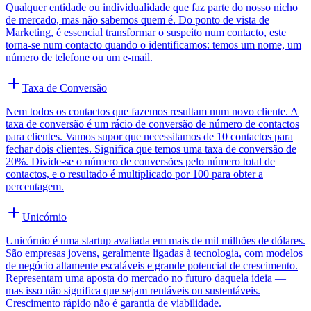
Qualquer entidade ou individualidade que faz parte do nosso nicho
de mercado, mas não sabemos quem é. Do ponto de vista de
Marketing, é essencial transformar o suspeito num contacto, este
torna-se num contacto quando o identificamos: temos um nome, um
número de telefone ou um e-mail.
Taxa de Conversão
Nem todos os contactos que fazemos resultam num novo cliente. A
taxa de conversão é um rácio de conversão de número de contactos
para clientes. Vamos supor que necessitamos de 10 contactos para
fechar dois clientes. Significa que temos uma taxa de conversão de
20%. Divide-se o número de conversões pelo número total de
contactos, e o resultado é multiplicado por 100 para obter a
percentagem.
Unicórnio
Unicórnio é uma startup avaliada em mais de mil milhões de dólares.
São empresas jovens, geralmente ligadas à tecnologia, com modelos
de negócio altamente escaláveis e grande potencial de crescimento.
Representam uma aposta do mercado no futuro daquela ideia —
mas isso não significa que sejam rentáveis ou sustentáveis.
Crescimento rápido não é garantia de viabilidade.