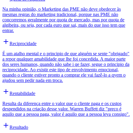
Na minha opinião, o Marketing das PME não deve obedecer às
mesmas regras do marketing tradicional, porque nas PME não
concorremos geralmente por quota de mercado, mas por quota de
algibeira, ou seja, por cada euro que sai, mais do que isso tem que
entrar.
Reciprocidade
É um atalho mental e o principio de que alguém se sente "obrigado"
a repor qualquer amabilidade que lhe foi concedida. A maior parte
dos seres humanos, quando não sabe i qe fazer, segue o principio da
reciprocidade. Ao existir este tipo de envolvimento emocional,
quando o cliente estiver pronto a comprar ele vai fazê-lo a qyem o
ajudou sem pedir nada em troca.
Rentabilidade
Resulta da diferença entre o valor que o cliente paga e os custos
despendidos na criação desse valor. Warren Buffett diz "preço é
aquilo que a pessoa paga, valor é aquilo que a pessoa leva consigo".
Resultado