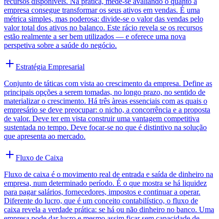
recursos disponíveis. Na prática, mede-se avaliando o quanto a
empresa consegue transformar os seus ativos em vendas. É uma
métrica simples, mas poderosa: divide-se o valor das vendas pelo
valor total dos ativos no balanço. Este rácio revela se os recursos
estão realmente a ser bem utilizados — e oferece uma nova
perspetiva sobre a saúde do negócio.
Estratégia Empresarial
Conjunto de táticas com vista ao crescimento da empresa. Define as
principais opções a serem tomadas, no longo prazo, no sentido de
materializar o crescimento. Há três àreas essenciais com as quais o
empresário se deve preocupar: o nicho, a concorrência e a proposta
de valor. Deve ter em vista construir uma vantagem competitiva
sustentada no tempo. Deve focar-se no que é distintivo na solução
que apresenta ao mercado.
Fluxo de Caixa
Fluxo de caixa é o movimento real de entrada e saída de dinheiro na
empresa, num determinado período. É o que mostra se há liquidez
para pagar salários, fornecedores, impostos e continuar a operar.
Diferente do lucro, que é um conceito contabilístico, o fluxo de
caixa revela a verdade prática: se há ou não dinheiro no banco. Uma
empresa pode dar lucro e mesmo assim ficar sem capacidade de