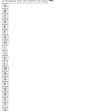
A
B
C
D
E
F
G
H
I
J
K
L
M
N
O
P
Q
R
S
T
U