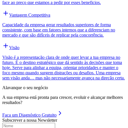
face ao preço que estamos a pedir por esses beneficios.
Vantagem Competitiva
Capacidade da empresa gerar resultados superiores de forma
consistente, com base em fatores internos que a diferenciam no
mercado e que são difíceis de replicar pela concorrência.
Visão
Visão é a representação clara de onde quer levar a tua empresa no
futuro. É o destino estratégico que dá sentido às decisões que toma
hoje. Serve para alinhar a equipa, orientar prioridades e manter o
foco mesmo quando surgem distrações ou desafios. Uma empresa
sem visão anda… mas não necessariamente avança na direção certa.
Alavanque o seu negócio
A sua empresa está pronta para crescer, evoluir e alcançar melhores
resultados?
Faça um
Diagnóstico Gratuito
Subscrever a nossa Newsletter