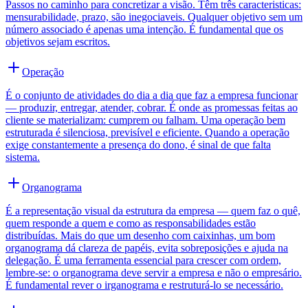
Passos no caminho para concretizar a visão. Têm três caracteristicas:
mensurabilidade, prazo, são inegociaveis. Qualquer objetivo sem um
número associado é apenas uma intenção. É fundamental que os
objetivos sejam escritos.
Operação
É o conjunto de atividades do dia a dia que faz a empresa funcionar
— produzir, entregar, atender, cobrar. É onde as promessas feitas ao
cliente se materializam: cumprem ou falham. Uma operação bem
estruturada é silenciosa, previsível e eficiente. Quando a operação
exige constantemente a presença do dono, é sinal de que falta
sistema.
Organograma
É a representação visual da estrutura da empresa — quem faz o quê,
quem responde a quem e como as responsabilidades estão
distribuídas. Mais do que um desenho com caixinhas, um bom
organograma dá clareza de papéis, evita sobreposições e ajuda na
delegação. É uma ferramenta essencial para crescer com ordem,
lembre-se: o organograma deve servir a empresa e não o empresário.
É fundamental rever o irganograma e restruturá-lo se necessário.