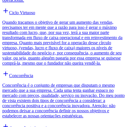
operacional.
Ciclo Virtuoso
Quando traçamos o objetivo de gerar um aumento das vendas,
precisamos ter em mente que a razão para isso é gerar o máximo
resultado com lucro, que, por sua vez, terá a sua maior parte
transformada em fluxo de caixa operacional e em reinvestimento da
empresa. Quanto mais previsível for a operação desse círculo
virtuoso, (vendas, lucro e fluxo de caixa) maiores os níveis de
sustentabilidade do negócio e, por consequência, o aumento de seu
valor, ou seja, quanto alguém pagaria por essa empresa se quisesse
comprá-la, mesmo que o fundador não queira vendê-la.
Concorrência
Concorrência é o conjunto de empresas que disputam o mesmo
mercado que a sua empresa. Cada uma tenta ganhar espaço no
mercado com preços, qualidade, serviço ou inovação. Do meu ponto
de vista existem dois tipos de concorrência a considerar: a
concorrência positiva e a concorrência inovadora. Atenção: não
podemos deixar a concorrência definir os nossos objetivos e
estabelecer as nossas orientações estratégicas.