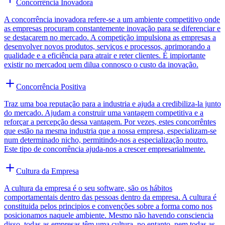
Concorrência Inovadora
A concorrência inovadora refere-se a um ambiente competitivo onde
as empresas procuram constantemente inovação para se diferenciar e
se destacarem no mercado. A competição impulsiona as empresas a
desenvolver novos produtos, serviços e processos, aprimorando a
qualidade e a eficiência para atrair e reter clientes. É impiortante
existir no mercadoq uem dilua connosco o custo da inovação.
Concorrência Positiva
Traz uma boa reputação para a industria e ajuda a credibiliza-la junto
do mercado. Ajudam a construir uma vantagem competitiva e a
reforçar a percepção dessa vantagem. Por vezes, estes concorrêntes
que estão na mesma industria que a nossa empresa, especializam-se
num determinado nicho, permitindo-nos a especialização noutro.
Este tipo de concorrência ajuda-nos a crescer empresarialmente.
Cultura da Empresa
A cultura da empresa é o seu software, são os hábitos
comportamentais dentro das pessoas dentro da empresa. A cultura é
constituida pelos principios e convenções sobre a forma como nos
posicionamos naquele ambiente. Mesmo não havendo consciencia
disso, todas as empresas têm uma cultura, no entanto, nem todas as