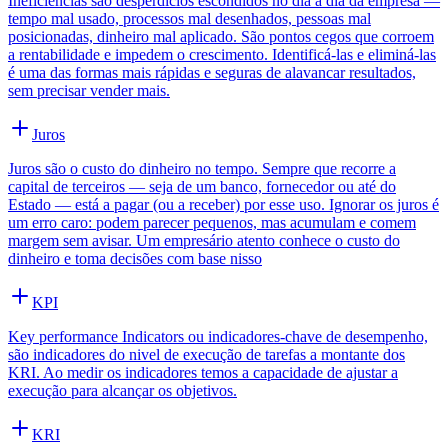
Ineficiências são desperdícios escondidos no dia a dia da empresa —
tempo mal usado, processos mal desenhados, pessoas mal
posicionadas, dinheiro mal aplicado. São pontos cegos que corroem
a rentabilidade e impedem o crescimento. Identificá-las e eliminá-las
é uma das formas mais rápidas e seguras de alavancar resultados,
sem precisar vender mais.
Juros
Juros são o custo do dinheiro no tempo. Sempre que recorre a
capital de terceiros — seja de um banco, fornecedor ou até do
Estado — está a pagar (ou a receber) por esse uso. Ignorar os juros é
um erro caro: podem parecer pequenos, mas acumulam e comem
margem sem avisar. Um empresário atento conhece o custo do
dinheiro e toma decisões com base nisso
KPI
Key performance Indicators ou indicadores-chave de desempenho,
são indicadores do nivel de execução de tarefas a montante dos
KRI. Ao medir os indicadores temos a capacidade de ajustar a
execução para alcançar os objetivos.
KRI