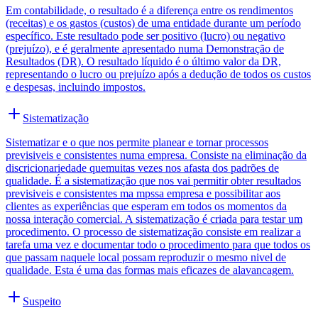
Em contabilidade, o resultado é a diferença entre os rendimentos
(receitas) e os gastos (custos) de uma entidade durante um período
específico. Este resultado pode ser positivo (lucro) ou negativo
(prejuízo), e é geralmente apresentado numa Demonstração de
Resultados (DR). O resultado líquido é o último valor da DR,
representando o lucro ou prejuízo após a dedução de todos os custos
e despesas, incluindo impostos.
Sistematização
Sistematizar e o que nos permite planear e tornar processos
previsiveis e consistentes numa empresa. Consiste na eliminação da
discricionariedade quemuitas vezes nos afasta dos padrões de
qualidade. É a sistematização que nos vai permitir obter resultados
previsiveis e consistentes ma mpssa empresa e possibilitar aos
clientes as experiências que esperam em todos os momentos da
nossa interação comercial. A sistematização é criada para testar um
procedimento. O processo de sistematização consiste em realizar a
tarefa uma vez e documentar todo o procedimento para que todos os
que passam naquele local possam reproduzir o mesmo nivel de
qualidade. Esta é uma das formas mais eficazes de alavancagem.
Suspeito