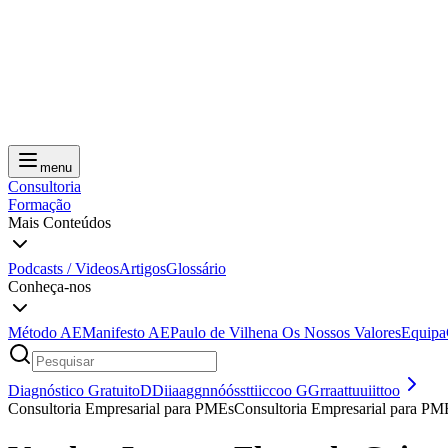
menu
Consultoria
Formação
Mais Conteúdos
Podcasts / Videos
Artigos
Glossário
Conheça-nos
Método AE
Manifesto AE
Paulo de Vilhena
Os Nossos Valores
Equipa
Diagnóstico Gratuito
D
D
i
i
a
a
g
g
n
n
ó
ó
s
s
t
t
i
i
c
c
o
o
G
G
r
r
a
a
t
t
u
u
i
i
t
t
o
o
Consultoria Empresarial para PMEs
C
o
n
s
u
l
t
o
r
i
a
E
m
p
r
e
s
a
r
i
a
l
p
a
r
a
P
M