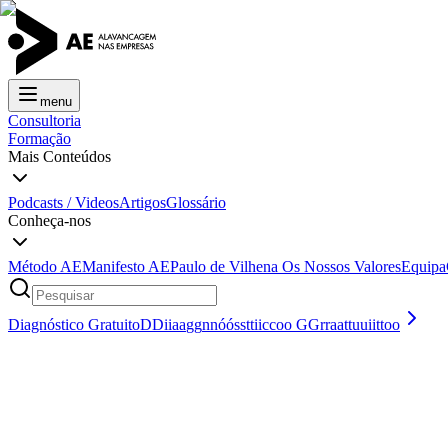
menu
Consultoria
Formação
Mais Conteúdos
Podcasts / Videos
Artigos
Glossário
Conheça-nos
Método AE
Manifesto AE
Paulo de Vilhena
Os Nossos Valores
Equipa
Diagnóstico Gratuito
D
D
i
i
a
a
g
g
n
n
ó
ó
s
s
t
t
i
i
c
c
o
o
G
G
r
r
a
a
t
t
u
u
i
i
t
t
o
o