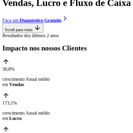
V
e
n
d
a
s
,
L
u
c
r
o
e
F
l
u
x
o
d
e
C
a
i
x
a
Faça um
Diagnóstico Gratuito
Scroll para mais
Resultados dos últimos 2 anos
Impacto nos nossos Clientes
30,8%
crescimento Anual médio
em
Vendas
173,1%
crescimento Anual médio
em
Lucro