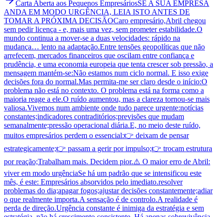
Carta Aberta aos Pequenos Empresários
SE A SUA EMPRESA
ANDA EM MODO URGÊNCIA, LEIA ISTO ANTES DE
TOMAR A PRÓXIMA DECISÃO
Caro empresário,Abril chegou
sem pedir licença - e, mais uma vez, sem prometer estabilidade.O
mundo continua a mover-se a duas velocidades: rápido na
mudança… lento na adaptação.Entre tensões geopolíticas que não
arrefecem, mercados financeiros que oscilam entre confiança e
prudência, e uma economia europeia que tenta crescer sob pressão, a
mensagem mantém-se:Não estamos num ciclo normal. E isso exige
decisões fora do normal.Mas permita-me ser claro desde o início:O
problema não está no contexto. O problema está na forma como a
maioria reage a ele.O ruído aumentou, mas a clareza tornou-se mais
valiosa.Vivemos num ambiente onde tudo parece urgente:notícias
constantes;indicadores contraditórios;previsões que mudam
semanalmente;pressão operacional diária.E, no meio deste ruído,
muitos empresários perdem o essencial:👉 deixam de pensar
estrategicamente;👉 passam a gerir por impulso;👉 trocam estrutura
por reação;Trabalham mais. Decidem pior.⚠️ O maior erro de Abril:
viver em modo urgênciaSe há um padrão que se intensificou este
mês, é este: Empresários absorvidos pelo imediato.resolver
problemas do dia;apagar fogos;ajustar decisões constantemente;adiar
o que realmente importa.A sensação é de controlo.A realidade é
perda de direção.Urgência constante é inimiga da estratégia e sem
estratégia, não há crescimento consistente. Há apenas sobrevivência.