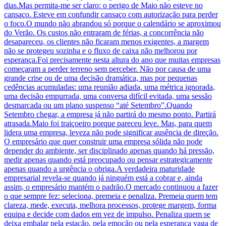
dias.Mas permita-me ser claro: o perigo de Maio não esteve no
cansaço. Esteve em confundir cansaço com autorização para perder
o foco.O mundo não abrandou só porque o calendário se aproximou
do Verão. Os custos não entraram de férias, a concorrência não
desapareceu, os clientes não ficaram menos exigentes, a margem
não se protegeu sozinha e o fluxo de caixa não melhorou por
esperança.Foi precisamente nesta altura do ano que muitas empresas
começaram a perder terreno sem perceber. Não por causa de uma
grande crise ou de uma decisão dramática, mas por pequenas
cedências acumuladas: uma reunião adiada, uma métrica ignorada,
uma decisão empurrada, uma conversa difícil evitada, uma sessão
desmarcada ou um plano suspenso “até Setembro”.Quando
Setembro chegar, a empresa já não partirá do mesmo ponto. Partirá
atrasada.Maio foi traiçoeiro porque pareceu leve. Mas, para quem
lidera uma empresa, leveza não pode significar ausência de direção.
O empresário que quer construir uma empresa sólida não pode
depender do ambiente, ser disciplinado apenas quando há pressão,
medir apenas quando está preocupado ou pensar estrategicamente
apenas quando a urgência o obriga.A verdadeira maturidade
empresarial revela-se quando já ninguém está a cobrar e, ainda
assim, o empresário mantém o padrão.O mercado continuou a fazer
o que sempre fez: seleciona, premeia e penaliza. Premeia quem tem
clareza, mede, executa, melhora processos, protege margem, forma
equipa e decide com dados em vez de impulso. Penaliza quem se
deixa embalar pela estação, pela emoção ou pela esperança vaga de