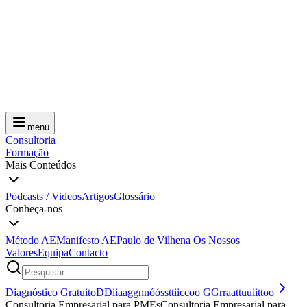
menu
Consultoria
Formação
Mais Conteúdos
Podcasts / Videos
Artigos
Glossário
Conheça-nos
Método AE
Manifesto AE
Paulo de Vilhena
Os Nossos
Valores
Equipa
Contacto
Diagnóstico Gratuito
D
D
i
i
a
a
g
g
n
n
ó
ó
s
s
t
t
i
i
c
c
o
o
G
G
r
r
a
a
t
t
u
u
i
i
t
t
o
o
Consultoria Empresarial para PMEs
C
o
n
s
u
l
t
o
r
i
a
E
m
p
r
e
s
a
r
i
a
l
p
a
r
a