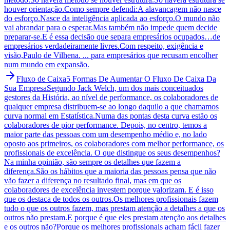
houver orientação.Como sempre defendi:A alavancagem não nasce
do esforço.Nasce da inteligência aplicada ao esforço.O mundo não
vai abrandar para o esperar.Mas também não impede quem decide
preparar-se.E é essa decisão que separa empresários ocupados…de
empresários verdadeiramente livres.Com respeito, exigência e
visão,Paulo de Vilhena. ... para empresários que recusam encolher
num mundo em expansão.
Fluxo de Caixa
5 Formas De Aumentar O Fluxo De Caixa Da
Sua Empresa
Segundo Jack Welch, um dos mais conceituados
gestores da História, ao nível de performance, os colaboradores de
qualquer empresa distribuem-se ao longo daquilo a que chamamos
curva normal em Estatística.Numa das pontas desta curva estão os
colaboradores de pior performance. Depois, no centro, temos a
maior parte das pessoas com um desempenho médio e, no lado
oposto aos primeiros, os colaboradores com melhor performance, os
profissionais de excelência. O que distingue os seus desempenhos?
Na minha opinião, são sempre os detalhes que fazem a
diferença.São os hábitos que a maioria das pessoas pensa que não
vão fazer a diferença no resultado final, mas em que os
colaboradores de excelência investem porque valorizam. E é isso
que os destaca de todos os outros.Os melhores profissionais fazem
tudo o que os outros fazem, mas prestam atenção a detalhes a que os
outros não prestam.E porque é que eles prestam atenção aos detalhes
e os outros não?Porque os melhores profissionais acham fácil fazer