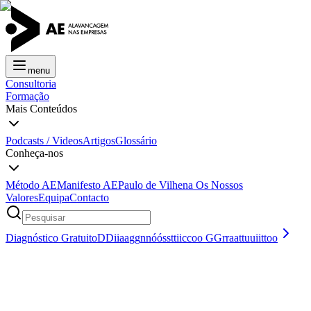
menu
Consultoria
Formação
Mais Conteúdos
Podcasts / Videos
Artigos
Glossário
Conheça-nos
Método AE
Manifesto AE
Paulo de Vilhena
Os Nossos
Valores
Equipa
Contacto
Diagnóstico Gratuito
D
D
i
i
a
a
g
g
n
n
ó
ó
s
s
t
t
i
i
c
c
o
o
G
G
r
r
a
a
t
t
u
u
i
i
t
t
o
o