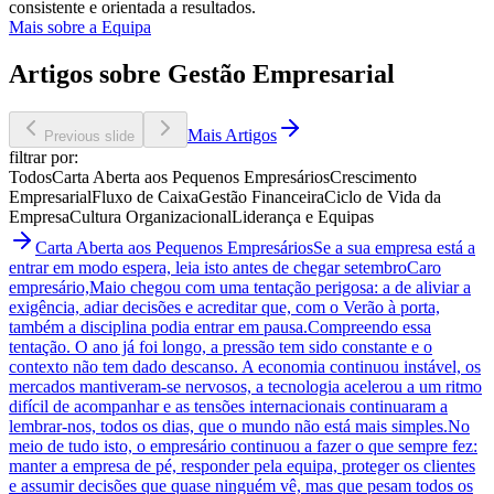
consistente e orientada a resultados.
Mais sobre a Equipa
Artigos sobre Gestão Empresarial
Mais Artigos
Previous slide
filtrar por:
Todos
Carta Aberta aos Pequenos Empresários
Crescimento
Empresarial
Fluxo de Caixa
Gestão Financeira
Ciclo de Vida da
Empresa
Cultura Organizacional
Liderança e Equipas
Carta Aberta aos Pequenos Empresários
Se a sua empresa está a
entrar em modo espera, leia isto antes de chegar setembro
Caro
empresário,Maio chegou com uma tentação perigosa: a de aliviar a
exigência, adiar decisões e acreditar que, com o Verão à porta,
também a disciplina podia entrar em pausa.Compreendo essa
tentação. O ano já foi longo, a pressão tem sido constante e o
contexto não tem dado descanso. A economia continuou instável, os
mercados mantiveram-se nervosos, a tecnologia acelerou a um ritmo
difícil de acompanhar e as tensões internacionais continuaram a
lembrar-nos, todos os dias, que o mundo não está mais simples.No
meio de tudo isto, o empresário continuou a fazer o que sempre fez:
manter a empresa de pé, responder pela equipa, proteger os clientes
e assumir decisões que quase ninguém vê, mas que pesam todos os