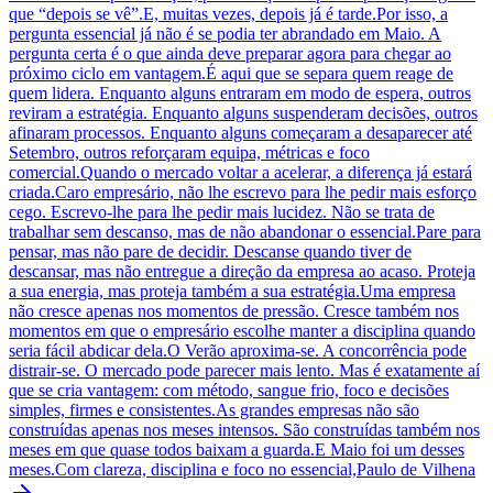
que “depois se vê”.E, muitas vezes, depois já é tarde.Por isso, a
pergunta essencial já não é se podia ter abrandado em Maio. A
pergunta certa é o que ainda deve preparar agora para chegar ao
próximo ciclo em vantagem.É aqui que se separa quem reage de
quem lidera. Enquanto alguns entraram em modo de espera, outros
reviram a estratégia. Enquanto alguns suspenderam decisões, outros
afinaram processos. Enquanto alguns começaram a desaparecer até
Setembro, outros reforçaram equipa, métricas e foco
comercial.Quando o mercado voltar a acelerar, a diferença já estará
criada.Caro empresário, não lhe escrevo para lhe pedir mais esforço
cego. Escrevo-lhe para lhe pedir mais lucidez. Não se trata de
trabalhar sem descanso, mas de não abandonar o essencial.Pare para
pensar, mas não pare de decidir. Descanse quando tiver de
descansar, mas não entregue a direção da empresa ao acaso. Proteja
a sua energia, mas proteja também a sua estratégia.Uma empresa
não cresce apenas nos momentos de pressão. Cresce também nos
momentos em que o empresário escolhe manter a disciplina quando
seria fácil abdicar dela.O Verão aproxima-se. A concorrência pode
distrair-se. O mercado pode parecer mais lento. Mas é exatamente aí
que se cria vantagem: com método, sangue frio, foco e decisões
simples, firmes e consistentes.As grandes empresas não são
construídas apenas nos meses intensos. São construídas também nos
meses em que quase todos baixam a guarda.E Maio foi um desses
meses.Com clareza, disciplina e foco no essencial,Paulo de Vilhena