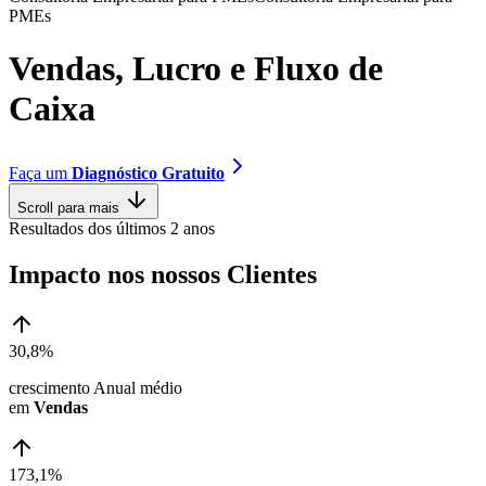
P
M
E
s
V
e
n
d
a
s
,
L
u
c
r
o
e
F
l
u
x
o
d
e
C
a
i
x
a
Faça um
Diagnóstico Gratuito
Scroll para mais
Resultados dos últimos 2 anos
Impacto nos nossos Clientes
30,8%
crescimento Anual médio
em
Vendas
173,1%