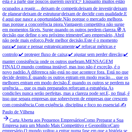
esta é a parte que poucos querem ouvir:👉 Enquanto muitos estão
ocupados a reagir… deixam de competir.deixam de investir;deixam
de planear;deixam de estruturar;deixam de decidir com qualidade.E
é aqui que nasce a oportunidade.Não porque o mercado melhora,
mas porque a concorrência piora.Vantagem competitiva não surge
em momentos fáceis. Surge quando os outros perdem clareza.🧭 A
decisão que define o seu próximo trimestreCaro empresário, Abril
não pede mais esforço.Pede melhor decisão.Este é o momento
para:✔️ parar e pensar estrategicamente;✔️ reforçar métricas e
controlo;✔️ proteger fluxo de caixa;✔️ ajustar sem perder direção;✔️
manter consistência onde os outros quebram.MENSAGEM
FINALO mundo continua instável, mas isso não é exceção, é o
novo padrão.A diferença não está no que acontece fora. Está no que
decide dentro.É quando os outros entram em modo reação… que os
melhores entram em modo decisão.É quando os outros se perdem na
urgência… que os mais preparados reforçam a estratégia.As
condições nunca serão perfeitas, mas a clareza pode ser.E, no final, é
isso que separa empresas que sobrevivem de empresas que crescem
com consistência.Com exigência, disciplina e foco no essencial,✍️
Paulo de Vilhena
Carta Aberta aos Pequenos Empresários
Como Preparar a Sua
Empresa para um Mundo Mais Competitivo e Geopolítico
Caro
empresário,O mundo voltou a entrar numa fase em que a história se