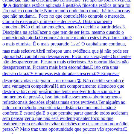
🧠 A disciplina estóica aplicada à gestãoA filosofia estóica nunca foi
tão prática como hoje.Num mundo onde tudo muda, há três âncoras
que não mudam:1. Foco no que controlaNão controla o mercado.
Controla execução, números e decisões.2. Distanciamento
emocionalNão eliminar emoções, mas não decidir a partir delas.3.
Disciplina na açãoFazer o que tem de ser feito, mesmo quando o
contexto não ajuda.O empresário que mantém estes três pilares não é
o mais otimista. É o mais preparado.📉📈 O capitalismo continua,
mas mais seletivoAbril reforçou uma evidência que já não pode ser
ignorada:O capital não desapareceu. Ficou mais exigente.Os clientes
não desapareceram. Ficaram mais criteriosos.As oportunidades não
desapareceram. Ficaram mais bem escondidas.E isto cria uma
divisão clara:👉 Empresas estruturadas crescem.👉 Empresas
desorganizadas estagnam… ou recuam.🤝 Não decidir sozinho é
uma vantagem competitivaHá um comportamento silencioso que
destrói valor: o empresário que tenta resolver tudo sozinho.Em
momentos de pressão, isso intensifica-se:menos abertura;menos
reflexão;mais decisões rápidas;mais erros evitáveis.Ter alguém ao
lado: com método, experiência e distância emocional - não é
conforto.É estratégia.É o que permite:parar quando todos aceleram
sem pensar;ver o que não está evidente;manter foco no que
realmente gera resultado;evitar decisões que custam caro no médio
prazo.🚀 Maio traz uma oportunidade que poucos vão aproveitarE