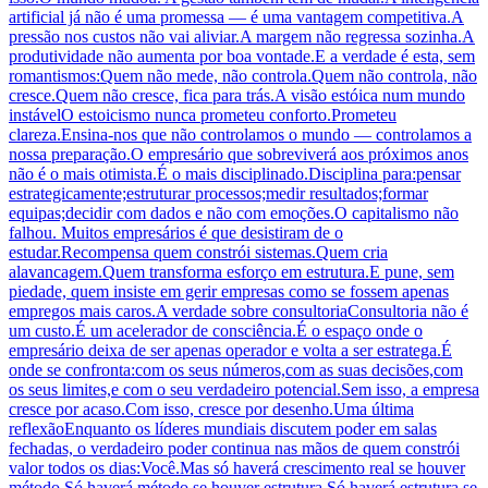
artificial já não é uma promessa — é uma vantagem competitiva.A
pressão nos custos não vai aliviar.A margem não regressa sozinha.A
produtividade não aumenta por boa vontade.E a verdade é esta, sem
romantismos:Quem não mede, não controla.Quem não controla, não
cresce.Quem não cresce, fica para trás.A visão estóica num mundo
instávelO estoicismo nunca prometeu conforto.Prometeu
clareza.Ensina-nos que não controlamos o mundo — controlamos a
nossa preparação.O empresário que sobreviverá aos próximos anos
não é o mais otimista.É o mais disciplinado.Disciplina para:pensar
estrategicamente;estruturar processos;medir resultados;formar
equipas;decidir com dados e não com emoções.O capitalismo não
falhou. Muitos empresários é que desistiram de o
estudar.Recompensa quem constrói sistemas.Quem cria
alavancagem.Quem transforma esforço em estrutura.E pune, sem
piedade, quem insiste em gerir empresas como se fossem apenas
empregos mais caros.A verdade sobre consultoriaConsultoria não é
um custo.É um acelerador de consciência.É o espaço onde o
empresário deixa de ser apenas operador e volta a ser estratega.É
onde se confronta:com os seus números,com as suas decisões,com
os seus limites,e com o seu verdadeiro potencial.Sem isso, a empresa
cresce por acaso.Com isso, cresce por desenho.Uma última
reflexãoEnquanto os líderes mundiais discutem poder em salas
fechadas, o verdadeiro poder continua nas mãos de quem constrói
valor todos os dias:Você.Mas só haverá crescimento real se houver
método.Só haverá método se houver estrutura.Só haverá estrutura se