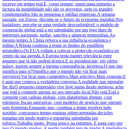
escreve em tempo real.E, como sempre, quem paga primeiro a
factura da instabilidade não são os governos, nem os grandes
conglomerados.São as pequenas e médias empresas.A semana
passada, em Davos, discutiu-se o futuro da economia mundial.Nos
bastidores, percebe-se uma verdade desconfortável: o modelo de
cooperação global está a ser substituído por um jogo duro de
interesses nacionais, tarifas, sanções e alianças temporárias.Ao
mesmo tempo:A China reforça a sua influência económica e
militar.A Rússia continua a testar os limites do equilíbrio
geopolítico.Os EUA voltam a colocar a protecção económica no
centro da sua agenda.A Europa tenta manter relevância entre
gigantes que já não pedem licença.E as presidenciais, em vários
países, trazem sempre a mesma consequência: incerteza.O que isto
significa para si?Significa que o mundo não vai ficar mais
previsível.Vai ficar mais competitivo.Mais selectivo.Mais exigente.E
é aqui que começa a verdadeira conversa.A realidade que ninguém
lhe dizO pequeno empresário vive hoje numa ilusão perigosa: acha
que está a competir apenas no seu mercado local.Não está.Está a
competir com cadeias globais, com plataformas digitais, com
estruturas fiscais agressivas, com modelos de negócio que operam
sem fronteiras.Enquanto isso, continua a tentar resolver tudo
sozinho, com:pouco tempo,equipas sobrecarregadas,decisões
tomadas em modo reativo,e estratégia substituída por
esforço.Trabalha muito. Pensa pouco na estrutura. E paga caro por
isso.O mundo mudou. A gestão também tem de mudar.A inteligência