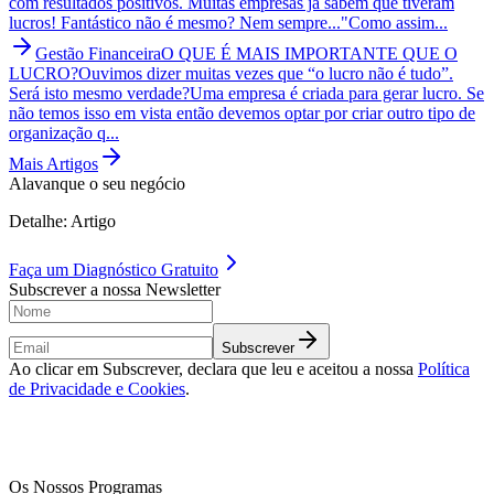
com resultados positivos. Muitas empresas já sabem que tiveram
lucros! Fantástico não é mesmo? Nem sempre..."Como assim...
Gestão Financeira
O QUE É MAIS IMPORTANTE QUE O
LUCRO?
Ouvimos dizer muitas vezes que “o lucro não é tudo”.
Será isto mesmo verdade?Uma empresa é criada para gerar lucro. Se
não temos isso em vista então devemos optar por criar outro tipo de
organização q...
Mais Artigos
Alavanque o seu negócio
Detalhe: Artigo
Faça um
Diagnóstico Gratuito
Subscrever a nossa Newsletter
Subscrever
Ao clicar em Subscrever, declara que leu e aceitou a nossa
Política
de Privacidade e Cookies
.
Os Nossos Programas