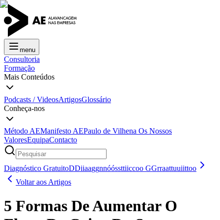
menu
Consultoria
Formação
Mais Conteúdos
Podcasts / Videos
Artigos
Glossário
Conheça-nos
Método AE
Manifesto AE
Paulo de Vilhena
Os Nossos
Valores
Equipa
Contacto
Diagnóstico Gratuito
D
D
i
i
a
a
g
g
n
n
ó
ó
s
s
t
t
i
i
c
c
o
o
G
G
r
r
a
a
t
t
u
u
i
i
t
t
o
o
Voltar aos Artigos
5 Formas De Aumentar O