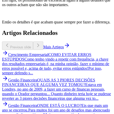
Em rigor, os profissionais de excelência ligam a alguns detalhes que
os outros acham que não são importantes.
Então os detalhes é que acabam quase sempre por fazer a diferença.
Artigos Relacionados
Mais Artigos
Previous slide
Crescimento Empresarial
COMO EVITAR ERROS
ESTÚPIDOS
Como tenho vindo a repetir com frequência, a chave
dos resultados empresariais é, na minha opinião, fazer o mínimo de
erros possível e, acima de tudo, evitar erros estúpidos!Por isso,
sempre defendo s...
Gestão Financeira
QUAIS AS 3 PIORES DECISÕES
FINANCEIRAS QUE ALGUMA VEZ TOMOU?
Estava em
Londres, no ano de 2009, a fazer um curso de finanças pessoais,
quando o Orador perguntou... Quanto dinheiro teria hoje se pudesse
reverter as 3 piores decisões financeiras que alguma vez to...
Gestão Financeira
ONDE ESTÁ O LUCRO?
Eis que mais um
ano se encerrou.Para muitos foi um ano de desafios mas abençoado