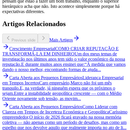
pensam que estão a fazer um bom trabalho, enquanto o superior
hierárquico acha que não. Isto acontece simplesmente porque há
expectativas diferentes.
Artigos Relacionados
Mais Artigos
Previous slide
Crescimento Empresarial
COMO CRIAR REPUTAÇÃO E
TRANSFORMÁ-LA EM DINHEIRO
Um dos meus temas de
investigação nos últimos anos tem sido o valor económico da nossa
reputação.E durante muitos anos ensinei que:“À medida que vamos
dando o nosso melhor, encontrando formas de ajuda...
Carta Aberta aos Pequenos Empresários
Liderança Empresarial
em Tempos Incertos
Caro empresário,Março não foi um mês
tranquilo.E, na verdade, já ninguém espera que os próximos o
sejam.Entre a instabilidade geopolítica crescente — com o Médio
Oriente novamente sob tensão, as movim...
Carta Aberta aos Pequenos Empresários
Como Liderar com
Clareza em Tempos de Incerteza Económica e Geopolítica
Caríssimo
empreendedor,O início de 2026 ficará gravado na nossa memória
coletiva — não apenas como um período de desafios, mas como um
espelho que nos devolve aquilo que realmente importa no ato de li...