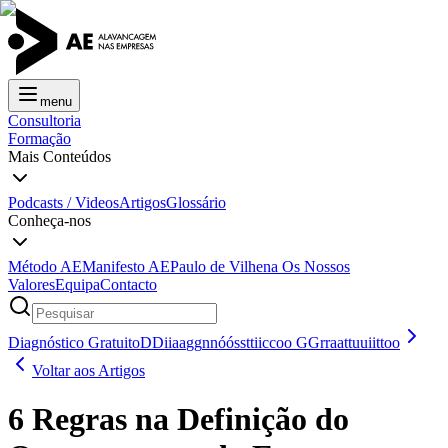
menu
Consultoria
Formação
Mais Conteúdos
Podcasts / Videos
Artigos
Glossário
Conheça-nos
Método AE
Manifesto AE
Paulo de Vilhena
Os Nossos
Valores
Equipa
Contacto
Diagnóstico Gratuito
D
D
i
i
a
a
g
g
n
n
ó
ó
s
s
t
t
i
i
c
c
o
o
G
G
r
r
a
a
t
t
u
u
i
i
t
t
o
o
Voltar aos Artigos
6 Regras na Definição do