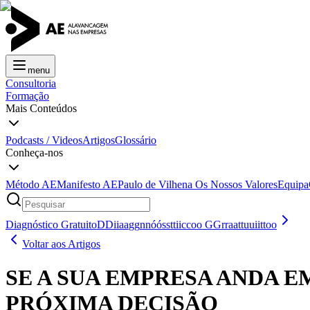
menu
Consultoria
Formação
Mais Conteúdos
Podcasts / Videos
Artigos
Glossário
Conheça-nos
Método AE
Manifesto AE
Paulo de Vilhena
Os Nossos Valores
Equipa
Diagnóstico Gratuito
D
D
i
i
a
a
g
g
n
n
ó
ó
s
s
t
t
i
i
c
c
o
o
G
G
r
r
a
a
t
t
u
u
i
i
t
t
o
o
Voltar aos Artigos
SE A SUA EMPRESA ANDA E
PRÓXIMA DECISÃO