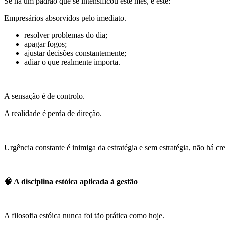
Se há um padrão que se intensificou este mês, é este:
Empresários absorvidos pelo imediato.
resolver problemas do dia;
apagar fogos;
ajustar decisões constantemente;
adiar o que realmente importa.
A sensação é de controlo.
A realidade é perda de direção.
Urgência constante é inimiga da estratégia e sem estratégia, não há c
🧠 A disciplina estóica aplicada à gestão
A filosofia estóica nunca foi tão prática como hoje.