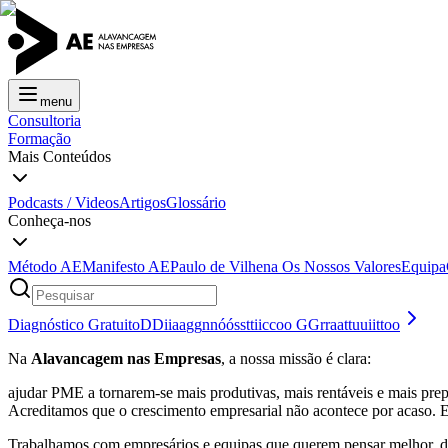
menu
Consultoria
Formação
Mais Conteúdos
Podcasts / Videos
Artigos
Glossário
Conheça-nos
Método AE
Manifesto AE
Paulo de Vilhena
Os Nossos Valores
Equipa
Diagnóstico Gratuito
D
D
i
i
a
a
g
g
n
n
ó
ó
s
s
t
t
i
i
c
c
o
o
G
G
r
r
a
a
t
t
u
u
i
i
t
t
o
o
Na
Alavancagem nas Empresas
, a nossa missão é clara:
ajudar PME a tornarem-se mais produtivas, mais rentáveis e mais prepa
Acreditamos que o crescimento empresarial não acontece por acaso. 
Trabalhamos com empresários e equipas que querem pensar melhor, de