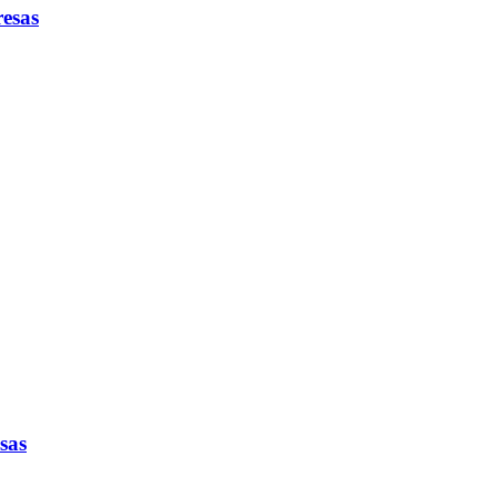
esas
sas