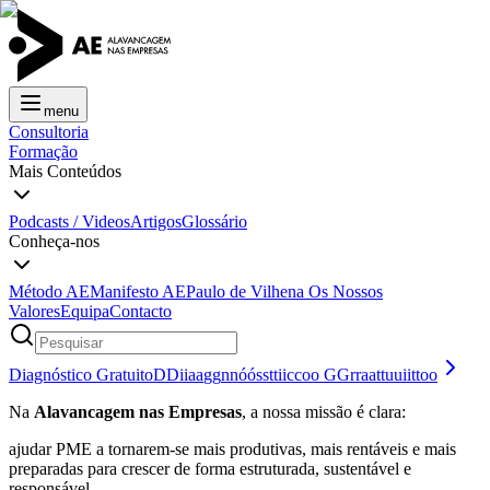
menu
Consultoria
Formação
Mais Conteúdos
Podcasts / Videos
Artigos
Glossário
Conheça-nos
Método AE
Manifesto AE
Paulo de Vilhena
Os Nossos
Valores
Equipa
Contacto
Diagnóstico Gratuito
D
D
i
i
a
a
g
g
n
n
ó
ó
s
s
t
t
i
i
c
c
o
o
G
G
r
r
a
a
t
t
u
u
i
i
t
t
o
o
Na
Alavancagem nas Empresas
, a nossa missão é clara:
ajudar PME a tornarem-se mais produtivas, mais rentáveis e mais
preparadas para crescer de forma estruturada, sustentável e
responsável.