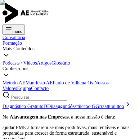
menu
Consultoria
Formação
Mais Conteúdos
Podcasts / Videos
Artigos
Glossário
Conheça-nos
Método AE
Manifesto AE
Paulo de Vilhena
Os Nossos
Valores
Equipa
Contacto
Diagnóstico Gratuito
D
D
i
i
a
a
g
g
n
n
ó
ó
s
s
t
t
i
i
c
c
o
o
G
G
r
r
a
a
t
t
u
u
i
i
t
t
o
o
Na
Alavancagem nas Empresas
, a nossa missão é clara:
ajudar PME a tornarem-se mais produtivas, mais rentáveis e mais
preparadas para crescer de forma estruturada, sustentável e
responsável.