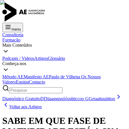
menu
Consultoria
Formação
Mais Conteúdos
Podcasts / Videos
Artigos
Glossário
Conheça-nos
Método AE
Manifesto AE
Paulo de Vilhena
Os Nossos
Valores
Equipa
Contacto
Diagnóstico Gratuito
D
D
i
i
a
a
g
g
n
n
ó
ó
s
s
t
t
i
i
c
c
o
o
G
G
r
r
a
a
t
t
u
u
i
i
t
t
o
o
Voltar aos Artigos
SABE EM QUE FASE DE