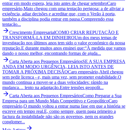
entrar em modo espera, leia isto antes de chegar setembro
Caro
empresário,Maio chegou com uma tentação perigosa: a de aliviar a
exigência, adiar decisões e acreditar que, com o Verão à porta,
também a disciplina podia entrar em pausa.Compreendo essa
tentação...
Crescimento Empresarial
COMO CRIAR REPUTAÇÃO E
TRANSFORMÁ-LA EM DINHEIRO
Um dos meus temas de
investigação nos últimos anos tem sido o valor económico da nossa
reputação.E durante muitos anos ensinei que:“À medida que vamos
dando o nosso melhor, encontrando formas de ajuda...
Carta Aberta aos Pequenos Empresários
SE A SUA EMPRESA
ANDA EM MODO URGÊNCIA, LEIA ISTO ANTES DE
TOMAR A PRÓXIMA DECISÃO
Caro empresário,Abril chegou
sem pedir licença - e, mais uma vez, sem prometer estabilidade.O
mundo continua a mover-se a duas velocidades: rápido na
mudança… lento na adaptação.Entre tensões geopolít...
Carta Aberta aos Pequenos Empresários
Como Preparar a Sua
Empresa para um Mundo Mais Competitivo e Geopolítico
Caro
empresário,O mundo voltou a entrar numa fase em que a história se
escreve em tempo real.E, como sempre, quem paga primeiro a
factura da instabilidade não são os governos, nem os grandes
conglomer...
Mais Artigos