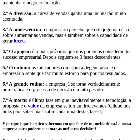
mantenha o negócio em ação.
2.ª A diversão:
a curva de vendas ganha uma inclinação muito
acentuada.
3.ª A adolescência:
o empresário percebe que este jogo não é só
sobre aumentar as vendas, mas é também sobre a capacidade de
gerar
lucro
.
4.ª O apogeu:
é o mais próximo que nós podemos considerar do
sucesso empresarial.Depois seguem-se 3 fases descendentes:
5.ª O outono:
os indicadores começam a degenerar-se e o
empresário sente que faz muito esforço para poucos resultados.
6.ª A grande rotina:
a empresa já se torna verdadeiramente
burocrática e o processo de decisão é muito pesado.
7.ª A morte:
é última fase em que inevitavelmente a tecnologia, a
proposta e o
valor
da empresa se tornam irrelevantes.(Clique nos
links para saber mais sobre cada uma destas fases!)
E porque é que é crítico sabermos em que fase de maturidade está a nossa
empresa para podermos tomar as melhores decisões?