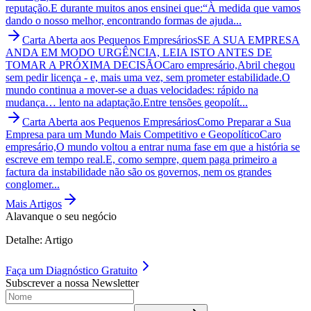
reputação.E durante muitos anos ensinei que:“À medida que vamos
dando o nosso melhor, encontrando formas de ajuda...
Carta Aberta aos Pequenos Empresários
SE A SUA EMPRESA
ANDA EM MODO URGÊNCIA, LEIA ISTO ANTES DE
TOMAR A PRÓXIMA DECISÃO
Caro empresário,Abril chegou
sem pedir licença - e, mais uma vez, sem prometer estabilidade.O
mundo continua a mover-se a duas velocidades: rápido na
mudança… lento na adaptação.Entre tensões geopolít...
Carta Aberta aos Pequenos Empresários
Como Preparar a Sua
Empresa para um Mundo Mais Competitivo e Geopolítico
Caro
empresário,O mundo voltou a entrar numa fase em que a história se
escreve em tempo real.E, como sempre, quem paga primeiro a
factura da instabilidade não são os governos, nem os grandes
conglomer...
Mais Artigos
Alavanque o seu negócio
Detalhe: Artigo
Faça um
Diagnóstico Gratuito
Subscrever a nossa Newsletter