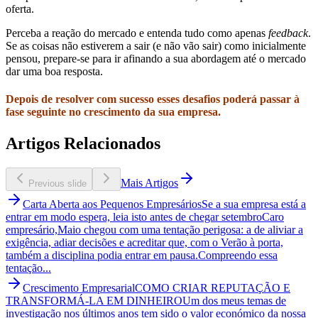
oferta.
Perceba a reação do mercado e entenda tudo como apenas
feedback
.
Se as coisas não estiverem a sair (e não vão sair) como inicialmente
pensou, prepare-se para ir afinando a sua abordagem até o mercado
dar uma boa resposta.
Depois de resolver com sucesso esses desafios poderá passar à
fase seguinte no crescimento da sua empresa.
Artigos Relacionados
Mais Artigos
Previous slide
Carta Aberta aos Pequenos Empresários
Se a sua empresa está a
entrar em modo espera, leia isto antes de chegar setembro
Caro
empresário,Maio chegou com uma tentação perigosa: a de aliviar a
exigência, adiar decisões e acreditar que, com o Verão à porta,
também a disciplina podia entrar em pausa.Compreendo essa
tentação...
Crescimento Empresarial
COMO CRIAR REPUTAÇÃO E
TRANSFORMÁ-LA EM DINHEIRO
Um dos meus temas de
investigação nos últimos anos tem sido o valor económico da nossa