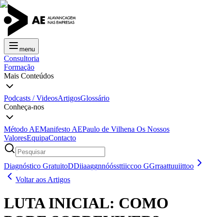
menu
Consultoria
Formação
Mais Conteúdos
Podcasts / Videos
Artigos
Glossário
Conheça-nos
Método AE
Manifesto AE
Paulo de Vilhena
Os Nossos
Valores
Equipa
Contacto
Diagnóstico Gratuito
D
D
i
i
a
a
g
g
n
n
ó
ó
s
s
t
t
i
i
c
c
o
o
G
G
r
r
a
a
t
t
u
u
i
i
t
t
o
o
Voltar aos Artigos
LUTA INICIAL: COMO