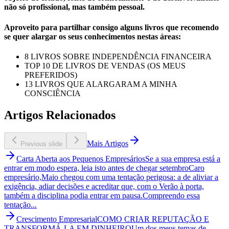
não só profissional, mas também pessoal.
Aproveito para partilhar consigo alguns livros que recomendo
se quer alargar os seus conhecimentos nestas áreas:
8 LIVROS SOBRE INDEPENDÊNCIA FINANCEIRA
TOP 10 DE LIVROS DE VENDAS (OS MEUS
PREFERIDOS)
13 LIVROS QUE ALARGARAM A MINHA
CONSCIÊNCIA
Artigos Relacionados
Mais Artigos
Previous slide
Carta Aberta aos Pequenos Empresários
Se a sua empresa está a
entrar em modo espera, leia isto antes de chegar setembro
Caro
empresário,Maio chegou com uma tentação perigosa: a de aliviar a
exigência, adiar decisões e acreditar que, com o Verão à porta,
também a disciplina podia entrar em pausa.Compreendo essa
tentação...
Crescimento Empresarial
COMO CRIAR REPUTAÇÃO E
TRANSFORMÁ-LA EM DINHEIRO
Um dos meus temas de