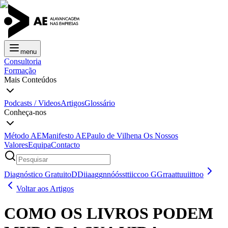
menu
Consultoria
Formação
Mais Conteúdos
Podcasts / Videos
Artigos
Glossário
Conheça-nos
Método AE
Manifesto AE
Paulo de Vilhena
Os Nossos
Valores
Equipa
Contacto
Diagnóstico Gratuito
D
D
i
i
a
a
g
g
n
n
ó
ó
s
s
t
t
i
i
c
c
o
o
G
G
r
r
a
a
t
t
u
u
i
i
t
t
o
o
Voltar aos Artigos
COMO OS LIVROS PODEM