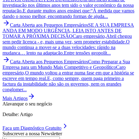
investigação nos últimos anos tem sido o valor económico da nossa
reputação.E durante muitos anos ensinei que:“À medida que vamos
dando o nosso melhor, encontrando formas de ajuda...
Carta Aberta aos Pequenos Empresários
SE A SUA EMPRESA
ANDA EM MODO URGÊNCIA, LEIA ISTO ANTES DE
TOMAR A PRÓXIMA DECISÃO
Caro empresário,Abril chegou
sem pedir licença - e, mais uma vez, sem prometer estabilidade.O
mundo continua a mover-se a duas velocidades: rápido na
mudança… lento na adaptação.Entre tensões geopolít...
Carta Aberta aos Pequenos Empresários
Como Preparar a Sua
Empresa para um Mundo Mais Competitivo e Geopolítico
Caro
empresário,O mundo voltou a entrar numa fase em que a história se
escreve em tempo real.E, como sempre, quem paga primeiro a
factura da instabilidade não são os governos, nem os grandes
conglomer...
Mais Artigos
Alavanque o seu negócio
Detalhe: Artigo
Faça um
Diagnóstico Gratuito
Subscrever a nossa Newsletter