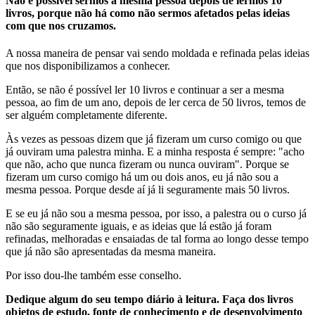
Não é possível sermos a mesma pessoa depois de lermos 10
livros, porque não há como não sermos afetados pelas ideias
com que nos cruzamos.
A nossa maneira de pensar vai sendo moldada e refinada pelas ideias
que nos disponibilizamos a conhecer.
Então, se não é possível ler 10 livros e continuar a ser a mesma
pessoa, ao fim de um ano, depois de ler cerca de 50 livros, temos de
ser alguém completamente diferente.
Às vezes as pessoas dizem que já fizeram um curso comigo ou que
já ouviram uma palestra minha. E a minha resposta é sempre: "acho
que não, acho que nunca fizeram ou nunca ouviram". Porque se
fizeram um curso comigo há um ou dois anos, eu já não sou a
mesma pessoa. Porque desde aí já li seguramente mais 50 livros.
E se eu já não sou a mesma pessoa, por isso, a palestra ou o curso já
não são seguramente iguais, e as ideias que lá estão já foram
refinadas, melhoradas e ensaiadas de tal forma ao longo desse tempo
que já não são apresentadas da mesma maneira.
Por isso dou-lhe também esse conselho.
Dedique algum do seu tempo diário à leitura. Faça dos livros
objetos de estudo, fonte de conhecimento e de desenvolvimento