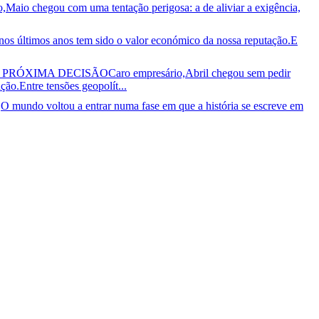
,Maio chegou com uma tentação perigosa: a de aliviar a exigência,
os últimos anos tem sido o valor económico da nossa reputação.E
A PRÓXIMA DECISÃO
Caro empresário,Abril chegou sem pedir
ão.Entre tensões geopolít...
O mundo voltou a entrar numa fase em que a história se escreve em