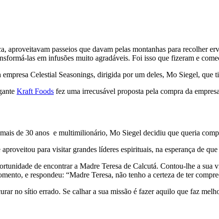
a, aproveitavam passeios que davam pelas montanhas para recolher erv
nsformá-las em infusões muito agradáveis. Foi isso que fizeram e come
 empresa Celestial Seasonings, dirigida por um deles, Mo Siegel, que ti
igante
Kraft Foods
fez uma irrecusável proposta pela compra da empresa
 mais de 30 anos e multimilionário, Mo Siegel decidiu que queria com
aproveitou para visitar grandes líderes espirituais, na esperança de qu
oportunidade de encontrar a Madre Teresa de Calcutá. Contou-lhe a sua 
mento, e respondeu: “Madre Teresa, não tenho a certeza de ter compre
curar no sítio errado. Se calhar a sua missão é fazer aquilo que faz melh