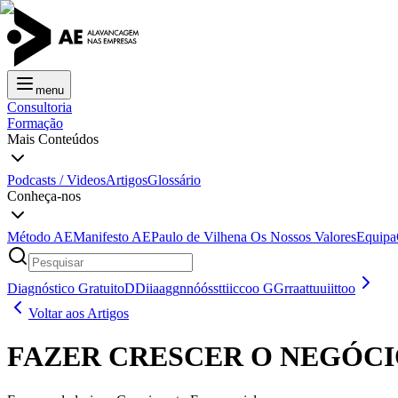
menu
Consultoria
Formação
Mais Conteúdos
Podcasts / Videos
Artigos
Glossário
Conheça-nos
Método AE
Manifesto AE
Paulo de Vilhena
Os Nossos Valores
Equipa
Diagnóstico Gratuito
D
D
i
i
a
a
g
g
n
n
ó
ó
s
s
t
t
i
i
c
c
o
o
G
G
r
r
a
a
t
t
u
u
i
i
t
t
o
o
Voltar aos Artigos
FAZER CRESCER O NEGÓCI