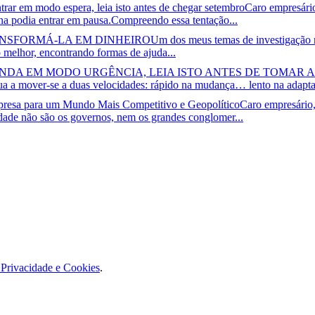
ntrar em modo espera, leia isto antes de chegar setembro
Caro empresário
lina podia entrar em pausa.Compreendo essa tentação...
NSFORMÁ-LA EM DINHEIRO
Um dos meus temas de investigação n
melhor, encontrando formas de ajuda...
ANDA EM MODO URGÊNCIA, LEIA ISTO ANTES DE TOMAR 
ua a mover-se a duas velocidades: rápido na mudança… lento na adaptaç
resa para um Mundo Mais Competitivo e Geopolítico
Caro empresário,
idade não são os governos, nem os grandes conglomer...
e Privacidade e Cookies
.