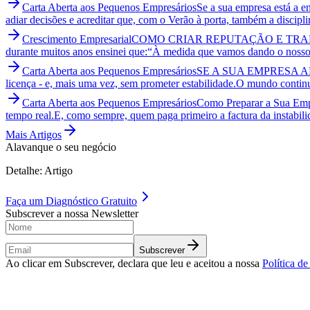
Carta Aberta aos Pequenos Empresários
Se a sua empresa está a e
adiar decisões e acreditar que, com o Verão à porta, também a discip
Crescimento Empresarial
COMO CRIAR REPUTAÇÃO E TRA
durante muitos anos ensinei que:“À medida que vamos dando o nosso 
Carta Aberta aos Pequenos Empresários
SE A SUA EMPRESA 
licença - e, mais uma vez, sem prometer estabilidade.O mundo contin
Carta Aberta aos Pequenos Empresários
Como Preparar a Sua Emp
tempo real.E, como sempre, quem paga primeiro a factura da instabil
Mais Artigos
Alavanque o seu negócio
Detalhe: Artigo
Faça um
Diagnóstico Gratuito
Subscrever a nossa Newsletter
Subscrever
Ao clicar em Subscrever, declara que leu e aceitou a nossa
Política d