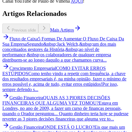
Canal YouTube de Paulo de Vilhena
AQUI
!
Artigos Relacionados
Mais Artigos
Previous slide
Fluxo de Caixa
5 Formas De Aumentar O Fluxo De Caixa Da
Sua Empresa
Segundo&nbsp;Jack Welch,&nbsp;um dos mais
conceituados gestores da História,&nbsp;ao nível de
performance,&nbsp;os colaboradores de qualquer empresa
distribuem-se ao longo daquilo a que chamamos curva...
Crescimento Empresarial
COMO EVITAR ERROS
ESTÚPIDOS
Como tenho vindo a repetir com frequência, a chave
dos resultados empresariais é, na minha opinião, fazer o mínimo de
erros possível e, acima de tudo, evitar erros estúpidos!Por isso,
sempre defendo s...
Gestão Financeira
QUAIS AS 3 PIORES DECISÕES
FINANCEIRAS QUE ALGUMA VEZ TOMOU?
Estava em
Londres, no ano de 2009, a fazer um curso de finanças pessoais,
quando o Orador perguntou... Quanto dinheiro teria hoje se pudesse
reverter as 3 piores decisões financeiras que alguma vez to...
Gestão Financeira
ONDE ESTÁ O LUCRO?
Eis que mais um