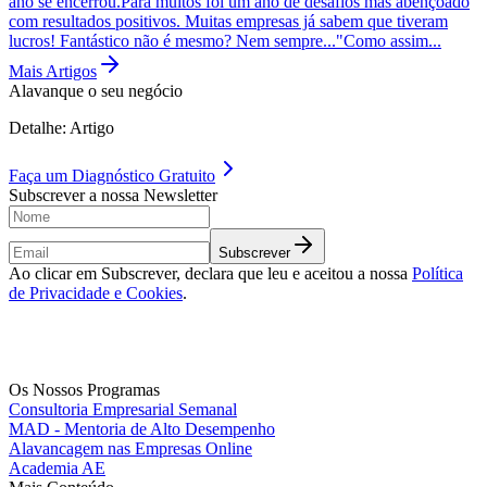
ano se encerrou.Para muitos foi um ano de desafios mas abençoado
com resultados positivos. Muitas empresas já sabem que tiveram
lucros! Fantástico não é mesmo? Nem sempre..."Como assim...
Mais Artigos
Alavanque o seu negócio
Detalhe: Artigo
Faça um
Diagnóstico Gratuito
Subscrever a nossa Newsletter
Subscrever
Ao clicar em Subscrever, declara que leu e aceitou a nossa
Política
de Privacidade e Cookies
.
Os Nossos Programas
Consultoria Empresarial Semanal
MAD - Mentoria de Alto Desempenho
Alavancagem nas Empresas Online
Academia AE