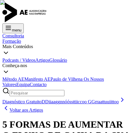
menu
Consultoria
Formação
Mais Conteúdos
Podcasts / Videos
Artigos
Glossário
Conheça-nos
Método AE
Manifesto AE
Paulo de Vilhena
Os Nossos
Valores
Equipa
Contacto
Diagnóstico Gratuito
D
D
i
i
a
a
g
g
n
n
ó
ó
s
s
t
t
i
i
c
c
o
o
G
G
r
r
a
a
t
t
u
u
i
i
t
t
o
o
Voltar aos Artigos
5 FORMAS DE AUMENTAR