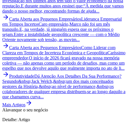
investigação nos últimos anos tem sido o valor económico da nossa
reputação.E durante muitos anos ensinei que:“À medida que vamos
dando o nosso melhor, encontrando formas de ajuda...
Carta Aberta aos Pequenos Empresários
Liderança Empresarial
em Tempos Incertos
Caro empresário,Março não foi um mês
tranquilo.E, na verdade, já ninguém espera que os próximos o
sejam.Entre a instabilidade geopolítica crescente — com o Médio
Oriente novamente sob tensão, as movim...
Carta Aberta aos Pequenos Empresários
Como Liderar com
Clareza em Tempos de Incerteza Económica e Geopolítica
Caríssimo
empreendedor,O início de 2026 ficará gravado na nossa memória
coletiva — não apenas como um período de desafios, mas como um
espelho que nos devolve aquilo que realmente importa no ato de li...
Produtividade
Dá Atenção Aos Detalhes Da Sua Performance?
Segundo&nbsp;Jack Welch,&nbsp;um dos mais conceituados
gestores da História,&nbsp;ao nível de performance,&nbsp;os
colaboradores de qualquer empresa distribuem-se ao longo daquilo a
que chamamos curva...
Mais Artigos
Alavanque o seu negócio
Detalhe: Artigo