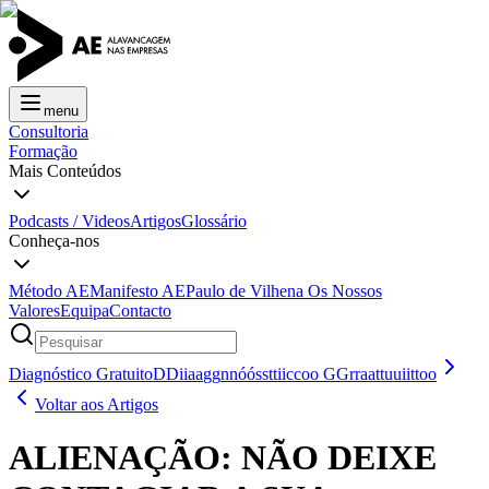
menu
Consultoria
Formação
Mais Conteúdos
Podcasts / Videos
Artigos
Glossário
Conheça-nos
Método AE
Manifesto AE
Paulo de Vilhena
Os Nossos
Valores
Equipa
Contacto
Diagnóstico Gratuito
D
D
i
i
a
a
g
g
n
n
ó
ó
s
s
t
t
i
i
c
c
o
o
G
G
r
r
a
a
t
t
u
u
i
i
t
t
o
o
Voltar aos Artigos
ALIENAÇÃO: NÃO DEIXE