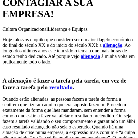
CONTAGIAR A SUA
EMPRESA!
Cultura Organizacional
Liderança e Equipas
Hoje falo-vos daquilo que considero ser o maior flagelo económico
do final do século XX e do início do século XXI: a
alienação
. Ao
longo dos últimos anos este tem sido o tema a que mais horas de
estudo tenho dedicado. Até porque vejo
alienação
à minha volta em
praticamente todo o lado.
A alienação é fazer a tarefa pela tarefa, em vez de
fazer a tarefa pelo
resultado
.
Quando estão alienadas, as pessoas fazem a tarefa de forma a
sentirem que fizeram aquilo que era suposto fazerem. Procedem
exatamente da forma que lhes mandaram, sem entender a forma
como o que estão a fazer vai afetar o resultado pretendido. Ou seja,
fazem a tarefa validando o seu comportamento e garantindo um álibi
caso resultado alcançado não seja o esperado. Quando há uma
situação de crise numa empresa, a expressão mais comum é “a culpa
não é a minha” ou “eu só fiz aquilo que me mandaram”. O problema