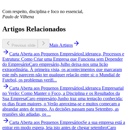
Com respeito, disciplina e foco no essencial,
Paulo de Vilhena
Artigos Relacionados
Mais Artigos
Previous slide
Carta Aberta aos Pequenos Empresários
Liderança, Processos e
Estrutura: Como Criar uma Empresa que Funciona sem Depender
do Empresário
Caro empresário,Julho deixa-nos uma lição
extraordinária. À primeira vista, os acontecimentos que marcaram
este mês parecem não ter qualquer relação entre si: o Mundial de
Futebol, os problemas verifi...
Carta Aberta aos Pequenos Empresários
Liderança Empresarial
no Verão: Como Manter o Foco, a Disciplina e os Resultados da
Sua Empresa
Caro empresário,Junho traz uma tentação conhecida:
os dias ficam maiores, o Verão aproxima-se e muitos começam a
abrandar antes de tempo. As decisões passam para Setembro, as
reuniões são adiadas, os ...
Carta Aberta aos Pequenos Empresários
Se a sua empresa está a
entrar em modo espera, leia isto antes de chegar setembro
Caro