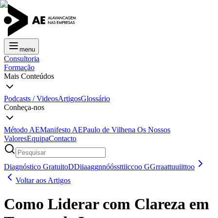
menu
Consultoria
Formação
Mais Conteúdos
Podcasts / Videos
Artigos
Glossário
Conheça-nos
Método AE
Manifesto AE
Paulo de Vilhena
Os Nossos
Valores
Equipa
Contacto
Diagnóstico Gratuito
D
D
i
i
a
a
g
g
n
n
ó
ó
s
s
t
t
i
i
c
c
o
o
G
G
r
r
a
a
t
t
u
u
i
i
t
t
o
o
Voltar aos Artigos
Como Liderar com Clareza em