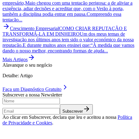
empresário,Maio chegou com uma tentação perigosa: a de aliviar a
exigência, adiar decisões e acreditar que, com o Verão à porta,
também a disciplina podia entrar em pausa.Compreendo essa
tentação...
Crescimento Empresarial
COMO CRIAR REPUTAÇÃO E
TRANSFORMÁ-LA EM DINHEIRO
Um dos meus temas de
investigação nos últimos anos tem sido o valor económico da nossa
reputação.E durante muitos anos ensinei que:“À medida que vamos
dando o nosso melhor, encontrando formas de ajuda...
Mais Artigos
Alavanque o seu negócio
Detalhe: Artigo
Faça um
Diagnóstico Gratuito
Subscrever a nossa Newsletter
Subscrever
Ao clicar em Subscrever, declara que leu e aceitou a nossa
Política
de Privacidade e Cookies
.