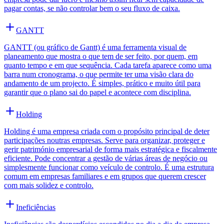
pagar contas, se não controlar bem o seu fluxo de caixa.
GANTT
GANTT (ou gráfico de Gantt) é uma ferramenta visual de
planeamento que mostra o que tem de ser feito, por quem, em
quanto tempo e em que sequência. Cada tarefa aparece como uma
barra num cronograma, o que permite ter uma visão clara do
andamento de um projecto. É simples, prático e muito útil para
garantir que o plano sai do papel e acontece com disciplina.
Holding
Holding é uma empresa criada com o propósito principal de deter
participações noutras empresas. Serve para organizar, proteger e
gerir património empresarial de forma mais estratégica e fiscalmente
eficiente. Pode concentrar a gestão de várias áreas de negócio ou
simplesmente funcionar como veículo de controlo. É uma estrutura
comum em empresas familiares e em grupos que querem crescer
com mais solidez e controlo.
Ineficiências