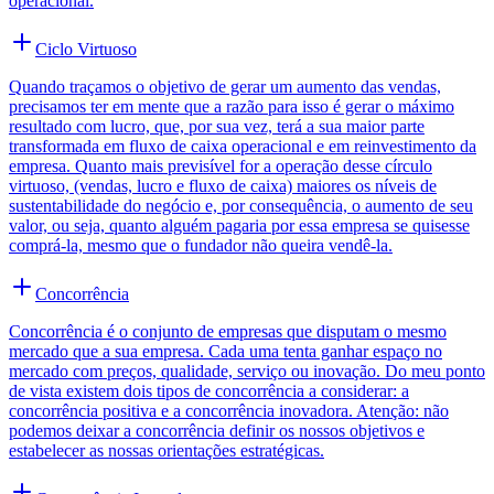
operacional.
Ciclo Virtuoso
Quando traçamos o objetivo de gerar um aumento das vendas,
precisamos ter em mente que a razão para isso é gerar o máximo
resultado com lucro, que, por sua vez, terá a sua maior parte
transformada em fluxo de caixa operacional e em reinvestimento da
empresa. Quanto mais previsível for a operação desse círculo
virtuoso, (vendas, lucro e fluxo de caixa) maiores os níveis de
sustentabilidade do negócio e, por consequência, o aumento de seu
valor, ou seja, quanto alguém pagaria por essa empresa se quisesse
comprá-la, mesmo que o fundador não queira vendê-la.
Concorrência
Concorrência é o conjunto de empresas que disputam o mesmo
mercado que a sua empresa. Cada uma tenta ganhar espaço no
mercado com preços, qualidade, serviço ou inovação. Do meu ponto
de vista existem dois tipos de concorrência a considerar: a
concorrência positiva e a concorrência inovadora. Atenção: não
podemos deixar a concorrência definir os nossos objetivos e
estabelecer as nossas orientações estratégicas.