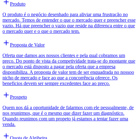
Produto
O produto é o negócio desenhado para aliviar uma frustração no
mercado. Temos de entender o que o mercado quer e preencher esse
vazio. Há que preencher o vazio que reside na diferença entre o que
o mercado quer e o que o mercado tem.
Proposta de Valor
Oferta que damos aos nossos clientes e pela qual cobramos um
preço. Do ponto de vista da competividade trata-se do montante que
o mercado está disposto a pagar pela oferta que a empresa
disponibiliza. A proposta de valor tem de ser enquadrada no nossoo
nicho de mercado e face ao que a concorrência oferece. Os
beneficios devem ser sempre excedentes face ao preço.
Prospeto
Quem nos dá a oportunidade de falarmos com ele pessoalmente, de
nos reunirmos, que é o mesmo que dizer fazer um diagnóstico.
Quando reunimos com um propeto já estamos a tentar fazer uma
venda.
Quota de Algibeira