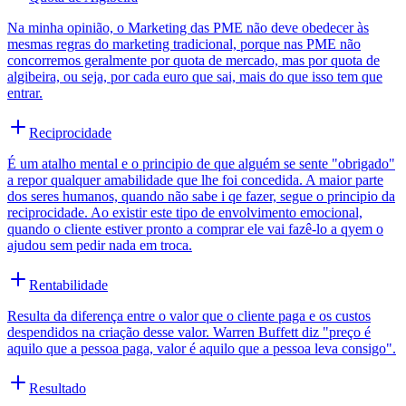
Na minha opinião, o Marketing das PME não deve obedecer às
mesmas regras do marketing tradicional, porque nas PME não
concorremos geralmente por quota de mercado, mas por quota de
algibeira, ou seja, por cada euro que sai, mais do que isso tem que
entrar.
Reciprocidade
É um atalho mental e o principio de que alguém se sente "obrigado"
a repor qualquer amabilidade que lhe foi concedida. A maior parte
dos seres humanos, quando não sabe i qe fazer, segue o principio da
reciprocidade. Ao existir este tipo de envolvimento emocional,
quando o cliente estiver pronto a comprar ele vai fazê-lo a qyem o
ajudou sem pedir nada em troca.
Rentabilidade
Resulta da diferença entre o valor que o cliente paga e os custos
despendidos na criação desse valor. Warren Buffett diz "preço é
aquilo que a pessoa paga, valor é aquilo que a pessoa leva consigo".
Resultado