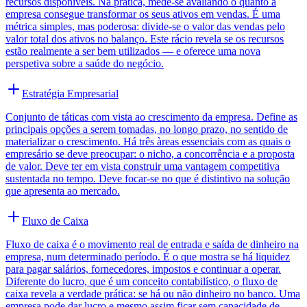
recursos disponíveis. Na prática, mede-se avaliando o quanto a
empresa consegue transformar os seus ativos em vendas. É uma
métrica simples, mas poderosa: divide-se o valor das vendas pelo
valor total dos ativos no balanço. Este rácio revela se os recursos
estão realmente a ser bem utilizados — e oferece uma nova
perspetiva sobre a saúde do negócio.
Estratégia Empresarial
Conjunto de táticas com vista ao crescimento da empresa. Define as
principais opções a serem tomadas, no longo prazo, no sentido de
materializar o crescimento. Há três àreas essenciais com as quais o
empresário se deve preocupar: o nicho, a concorrência e a proposta
de valor. Deve ter em vista construir uma vantagem competitiva
sustentada no tempo. Deve focar-se no que é distintivo na solução
que apresenta ao mercado.
Fluxo de Caixa
Fluxo de caixa é o movimento real de entrada e saída de dinheiro na
empresa, num determinado período. É o que mostra se há liquidez
para pagar salários, fornecedores, impostos e continuar a operar.
Diferente do lucro, que é um conceito contabilístico, o fluxo de
caixa revela a verdade prática: se há ou não dinheiro no banco. Uma
empresa pode dar lucro e mesmo assim ficar sem capacidade de