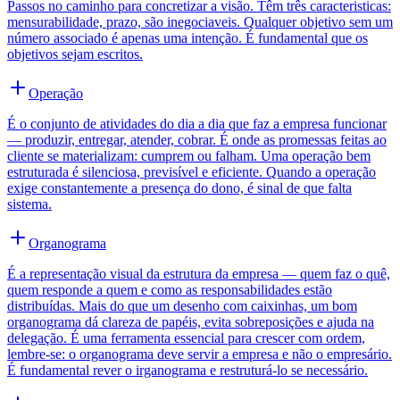
Passos no caminho para concretizar a visão. Têm três caracteristicas:
mensurabilidade, prazo, são inegociaveis. Qualquer objetivo sem um
número associado é apenas uma intenção. É fundamental que os
objetivos sejam escritos.
Operação
É o conjunto de atividades do dia a dia que faz a empresa funcionar
— produzir, entregar, atender, cobrar. É onde as promessas feitas ao
cliente se materializam: cumprem ou falham. Uma operação bem
estruturada é silenciosa, previsível e eficiente. Quando a operação
exige constantemente a presença do dono, é sinal de que falta
sistema.
Organograma
É a representação visual da estrutura da empresa — quem faz o quê,
quem responde a quem e como as responsabilidades estão
distribuídas. Mais do que um desenho com caixinhas, um bom
organograma dá clareza de papéis, evita sobreposições e ajuda na
delegação. É uma ferramenta essencial para crescer com ordem,
lembre-se: o organograma deve servir a empresa e não o empresário.
É fundamental rever o irganograma e restruturá-lo se necessário.