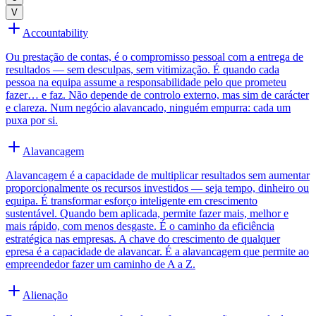
V
Accountability
Ou prestação de contas, é o compromisso pessoal com a entrega de
resultados — sem desculpas, sem vitimização. É quando cada
pessoa na equipa assume a responsabilidade pelo que prometeu
fazer… e faz. Não depende de controlo externo, mas sim de carácter
e clareza. Num negócio alavancado, ninguém empurra: cada um
puxa por si.
Alavancagem
Alavancagem é a capacidade de multiplicar resultados sem aumentar
proporcionalmente os recursos investidos — seja tempo, dinheiro ou
equipa. É transformar esforço inteligente em crescimento
sustentável. Quando bem aplicada, permite fazer mais, melhor e
mais rápido, com menos desgaste. É o caminho da eficiência
estratégica nas empresas. A chave do crescimento de qualquer
epresa é a capacidade de alavancar. É a alavancagem que permite ao
empreendedor fazer um caminho de A a Z.
Alienação