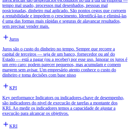
Ineficiências são desperdícios escondidos no dia a dia da empresa —
tempo mal usado, processos mal desenhados, pessoas mal
posicionadas, dinheiro mal aplicado. São pontos cegos que corroem
a rentabilidade e impedem o crescimento. Identificá-las e eliminá-las
é uma das formas mais rápidas e seguras de alavancar resultados,
sem precisar vender mais.
Juros
Juros são o custo do dinheiro no tempo. Sempre que recorre a
capital de terceiros — seja de um banco, fornecedor ou até do
Estado — está a pagar (ou a receber) por esse uso. Ignorar os juros é
um erro caro: podem parecer pequenos, mas acumulam e comem
margem sem avisar. Um empresário atento conhece o custo do
dinheiro e toma decisões com base nisso
KPI
Key performance Indicators ou indicadores-chave de desempenho,
são indicadores do nivel de execução de tarefas a montante dos
KRI. Ao medir os indicadores temos a capacidade de ajustar a
execução para alcançar os objetivos.
KRI