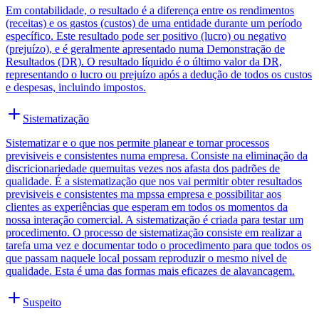
Em contabilidade, o resultado é a diferença entre os rendimentos
(receitas) e os gastos (custos) de uma entidade durante um período
específico. Este resultado pode ser positivo (lucro) ou negativo
(prejuízo), e é geralmente apresentado numa Demonstração de
Resultados (DR). O resultado líquido é o último valor da DR,
representando o lucro ou prejuízo após a dedução de todos os custos
e despesas, incluindo impostos.
Sistematização
Sistematizar e o que nos permite planear e tornar processos
previsiveis e consistentes numa empresa. Consiste na eliminação da
discricionariedade quemuitas vezes nos afasta dos padrões de
qualidade. É a sistematização que nos vai permitir obter resultados
previsiveis e consistentes ma mpssa empresa e possibilitar aos
clientes as experiências que esperam em todos os momentos da
nossa interação comercial. A sistematização é criada para testar um
procedimento. O processo de sistematização consiste em realizar a
tarefa uma vez e documentar todo o procedimento para que todos os
que passam naquele local possam reproduzir o mesmo nivel de
qualidade. Esta é uma das formas mais eficazes de alavancagem.
Suspeito