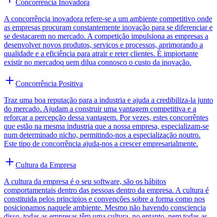
Concorrência Inovadora
A concorrência inovadora refere-se a um ambiente competitivo onde
as empresas procuram constantemente inovação para se diferenciar e
se destacarem no mercado. A competição impulsiona as empresas a
desenvolver novos produtos, serviços e processos, aprimorando a
qualidade e a eficiência para atrair e reter clientes. É impiortante
existir no mercadoq uem dilua connosco o custo da inovação.
Concorrência Positiva
Traz uma boa reputação para a industria e ajuda a credibiliza-la junto
do mercado. Ajudam a construir uma vantagem competitiva e a
reforçar a percepção dessa vantagem. Por vezes, estes concorrêntes
que estão na mesma industria que a nossa empresa, especializam-se
num determinado nicho, permitindo-nos a especialização noutro.
Este tipo de concorrência ajuda-nos a crescer empresarialmente.
Cultura da Empresa
A cultura da empresa é o seu software, são os hábitos
comportamentais dentro das pessoas dentro da empresa. A cultura é
constituida pelos principios e convenções sobre a forma como nos
posicionamos naquele ambiente. Mesmo não havendo consciencia
disso, todas as empresas têm uma cultura, no entanto, nem todas as