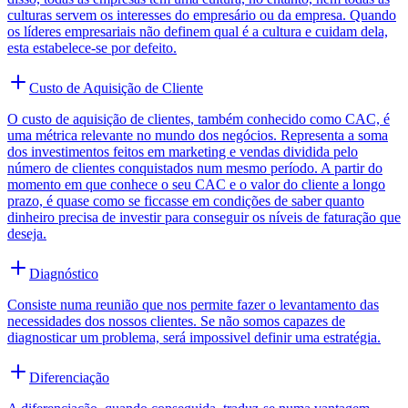
culturas servem os interesses do empresário ou da empresa. Quando
os líderes empresariais não definem qual é a cultura e cuidam dela,
esta estabelece-se por defeito.
Custo de Aquisição de Cliente
O custo de aquisição de clientes, também conhecido como CAC, é
uma métrica relevante no mundo dos negócios. Representa a soma
dos investimentos feitos em marketing e vendas dividida pelo
número de clientes conquistados num mesmo período. A partir do
momento em que conhece o seu CAC e o valor do cliente a longo
prazo, é quase como se ficcasse em condições de saber quanto
dinheiro precisa de investir para conseguir os níveis de faturação que
deseja.
Diagnóstico
Consiste numa reunião que nos permite fazer o levantamento das
necessidades dos nossos clientes. Se não somos capazes de
diagnosticar um problema, será impossivel definir uma estratégia.
Diferenciação