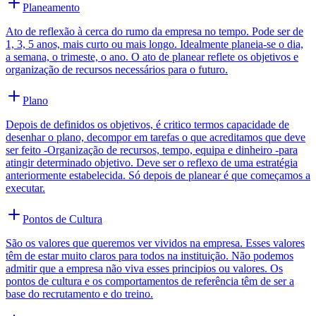
Planeamento
Ato de reflexão à cerca do rumo da empresa no tempo. Pode ser de
1, 3, 5 anos, mais curto ou mais longo. Idealmente planeia-se o dia,
a semana, o trimeste, o ano. O ato de planear reflete os objetivos e
organização de recursos necessários para o futuro.
Plano
Depois de definidos os objetivos, é critico termos capacidade de
desenhar o plano, decompor em tarefas o que acreditamos que deve
ser feito -Organização de recursos, tempo, equipa e dinheiro -para
atingir determinado objetivo. Deve ser o reflexo de uma estratégia
anteriormente estabelecida. Só depois de planear é que começamos a
executar.
Pontos de Cultura
São os valores que queremos ver vividos na empresa. Esses valores
têm de estar muito claros para todos na instituição. Não podemos
admitir que a empresa não viva esses principios ou valores. Os
pontos de cultura e os comportamentos de referência têm de ser a
base do recrutamento e do treino.