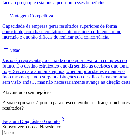
face ao preço que estamos a pedir por esses beneficios.
Vantagem Competitiva
Capacidade da empresa gerar resultados superiores de forma
consistente, com base em fatores internos que a diferenciam no
mercado e que são difíceis de replicar pela concorrência.
Visão
Visão é a representação clara de onde quer levar a tua empresa no
futuro. É o destino estratégico que dá sentido às decisões que toma
hoje. Serve para alinhar a equipa, orientar prioridades e manter o
foco mesmo quando surgem distrações ou desafios. Uma empresa
sem visão anda… mas não necessariamente avança na direção certa.
Alavanque o seu negócio
A sua empresa está pronta para crescer, evoluir e alcançar melhores
resultados?
Faça um
Diagnóstico Gratuito
Subscrever a nossa Newsletter