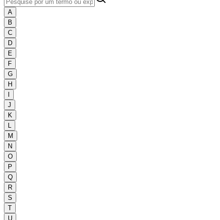
A
B
C
D
E
F
G
H
I
J
K
L
M
N
O
P
Q
R
S
T
U