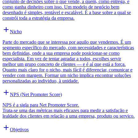
conjunto de decisões sobre o que vende, a quem, como entrega, e
como ganha dinheiro com isso. Um modelo de negócio bem
desenhado é simples, rentável e escalável. É a base sobre a qual se
constrói toda a estratégia da empresa.
Nicho
Parte do mercado que se interessa por aquilo que vendemos. É um
segmento específico do mercado, com necessidades e características
bem definidas, onde a sua empresa pode posicionar-se como
especialista. Em vez de tentar agradar a todos, escolhes servir
melhor um grupo concreto de clientes — e é aí que está a força.
Quanto mais claro for o nicho, mais fácil é diferenciar, comunicar e
vender com margem. Formar um nicho implica encontrar soluções
personalizadas ao individuo, à unidade.
NPS (Net Promoter Score)
NPS é a sigla para Net Promoter Score.
Trata-se uma das métricas mais eficazes para medir a satisfação e
lealdade dos clientes em relação a uma empresa, produto ou serviço.
Objetivos