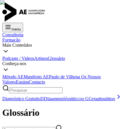
menu
Consultoria
Formação
Mais Conteúdos
Podcasts / Videos
Artigos
Glossário
Conheça-nos
Método AE
Manifesto AE
Paulo de Vilhena
Os Nossos
Valores
Equipa
Contacto
Diagnóstico Gratuito
D
D
i
i
a
a
g
g
n
n
ó
ó
s
s
t
t
i
i
c
c
o
o
G
G
r
r
a
a
t
t
u
u
i
i
t
t
o
o
Glossário