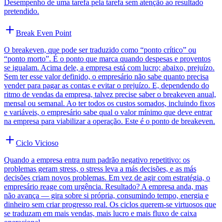
Desempenho de uma tarefa pela tarefa sem atenção ao resultado
pretendido.
Break Even Point
O breakeven, que pode ser traduzido como “ponto crítico” ou
“ponto morto”. É o ponto que marca quando despesas e proventos
se igualam. Acima dele, a empresa está com lucro; abaixo, prejuízo.
Sem ter esse valor definido, o empresário não sabe quanto precisa
vender para pagar as contas e evitar o prejuízo. E, dependendo do
ritmo de vendas da empresa, talvez precise saber o breakeven anual,
mensal ou semanal. Ao ter todos os custos somados, incluindo fixos
e variáveis, o empresário sabe qual o valor mínimo que deve entrar
na empresa para viabilizar a operação. Este é o ponto de breakeven.
Ciclo Vicioso
Quando a empresa entra num padrão negativo repetitivo: os
problemas geram stress, o stress leva a más decisões, e as más
decisões criam novos problemas. Em vez de agir com estratégia, o
empresário reage com urgência. Resultado? A empresa anda, mas
não avança — gira sobre si própria, consumindo tempo, energia e
dinheiro sem criar progresso real. Os ciclos querem-se virtuosos que
se traduzam em mais vendas, mais lucro e mais fluxo de caixa