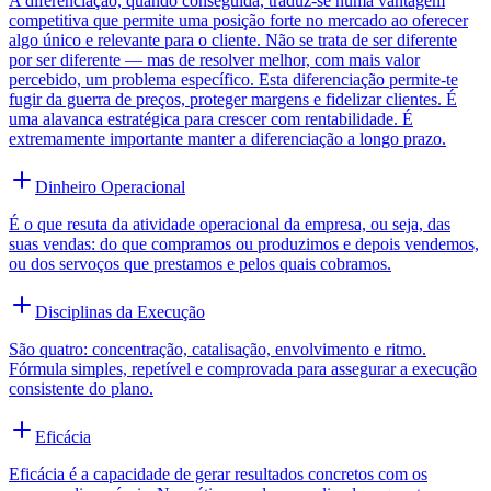
A diferenciação, quando conseguida, traduz-se numa vantagem
competitiva que permite uma posição forte no mercado ao oferecer
algo único e relevante para o cliente. Não se trata de ser diferente
por ser diferente — mas de resolver melhor, com mais valor
percebido, um problema específico. Esta diferenciação permite-te
fugir da guerra de preços, proteger margens e fidelizar clientes. É
uma alavanca estratégica para crescer com rentabilidade. É
extremamente importante manter a diferenciação a longo prazo.
Dinheiro Operacional
É o que resuta da atividade operacional da empresa, ou seja, das
suas vendas: do que compramos ou produzimos e depois vendemos,
ou dos servoços que prestamos e pelos quais cobramos.
Disciplinas da Execução
São quatro: concentração, catalisação, envolvimento e ritmo.
Fórmula simples, repetível e comprovada para assegurar a execução
consistente do plano.
Eficácia
Eficácia é a capacidade de gerar resultados concretos com os