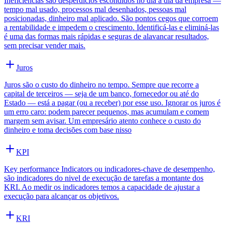
Ineficiências são desperdícios escondidos no dia a dia da empresa —
tempo mal usado, processos mal desenhados, pessoas mal
posicionadas, dinheiro mal aplicado. São pontos cegos que corroem
a rentabilidade e impedem o crescimento. Identificá-las e eliminá-las
é uma das formas mais rápidas e seguras de alavancar resultados,
sem precisar vender mais.
Juros
Juros são o custo do dinheiro no tempo. Sempre que recorre a
capital de terceiros — seja de um banco, fornecedor ou até do
Estado — está a pagar (ou a receber) por esse uso. Ignorar os juros é
um erro caro: podem parecer pequenos, mas acumulam e comem
margem sem avisar. Um empresário atento conhece o custo do
dinheiro e toma decisões com base nisso
KPI
Key performance Indicators ou indicadores-chave de desempenho,
são indicadores do nivel de execução de tarefas a montante dos
KRI. Ao medir os indicadores temos a capacidade de ajustar a
execução para alcançar os objetivos.
KRI