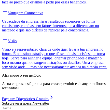
face ao preço que estamos a pedir por esses beneficios.
Vantagem Competitiva
Capacidade da empresa gerar resultados superiores de forma
consistente, com base em fatores internos que a diferenciam no
mercado e que são difíceis de replicar pela concorrência.
Visão
Visão é a representação clara de onde quer levar a tua empresa no
futuro. É o destino estratégico que dá sentido às decisões que toma
hoje. Serve para alinhar a equipa, orientar prioridades e manter o
foco mesmo quando surgem distrações ou desafios. Uma empresa
sem visão anda… mas não necessariamente avança na direção certa.
Alavanque o seu negócio
A sua empresa está pronta para crescer, evoluir e alcançar melhores
resultados?
Faça um
Diagnóstico Gratuito
Subscrever a nossa Newsletter