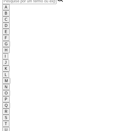
A
B
C
D
E
F
G
H
I
J
K
L
M
N
O
P
Q
R
S
T
U