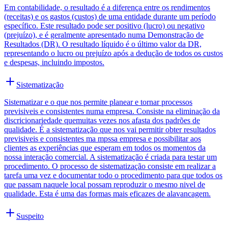
Em contabilidade, o resultado é a diferença entre os rendimentos
(receitas) e os gastos (custos) de uma entidade durante um período
específico. Este resultado pode ser positivo (lucro) ou negativo
(prejuízo), e é geralmente apresentado numa Demonstração de
Resultados (DR). O resultado líquido é o último valor da DR,
representando o lucro ou prejuízo após a dedução de todos os custos
e despesas, incluindo impostos.
Sistematização
Sistematizar e o que nos permite planear e tornar processos
previsiveis e consistentes numa empresa. Consiste na eliminação da
discricionariedade quemuitas vezes nos afasta dos padrões de
qualidade. É a sistematização que nos vai permitir obter resultados
previsiveis e consistentes ma mpssa empresa e possibilitar aos
clientes as experiências que esperam em todos os momentos da
nossa interação comercial. A sistematização é criada para testar um
procedimento. O processo de sistematização consiste em realizar a
tarefa uma vez e documentar todo o procedimento para que todos os
que passam naquele local possam reproduzir o mesmo nivel de
qualidade. Esta é uma das formas mais eficazes de alavancagem.
Suspeito