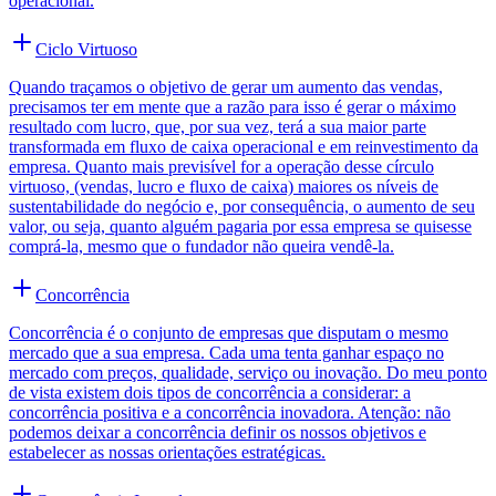
operacional.
Ciclo Virtuoso
Quando traçamos o objetivo de gerar um aumento das vendas,
precisamos ter em mente que a razão para isso é gerar o máximo
resultado com lucro, que, por sua vez, terá a sua maior parte
transformada em fluxo de caixa operacional e em reinvestimento da
empresa. Quanto mais previsível for a operação desse círculo
virtuoso, (vendas, lucro e fluxo de caixa) maiores os níveis de
sustentabilidade do negócio e, por consequência, o aumento de seu
valor, ou seja, quanto alguém pagaria por essa empresa se quisesse
comprá-la, mesmo que o fundador não queira vendê-la.
Concorrência
Concorrência é o conjunto de empresas que disputam o mesmo
mercado que a sua empresa. Cada uma tenta ganhar espaço no
mercado com preços, qualidade, serviço ou inovação. Do meu ponto
de vista existem dois tipos de concorrência a considerar: a
concorrência positiva e a concorrência inovadora. Atenção: não
podemos deixar a concorrência definir os nossos objetivos e
estabelecer as nossas orientações estratégicas.