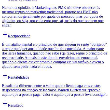
Na minha opinião, o Marketing das PME não deve obedecer às
mesmas regras do marketing tradicional, porque nas PME não
concorremos geralmente por quota de mercado, mas por quota de
algibeira, ou seja, por cada euro que sai, mais do que isso tem que
entrar.
Reciprocidade
É um atalho mental e o principio de que alguém se sente "obrigado"
a repor qualquer amabilidade que lhe foi concedida. A maior parte
dos seres humanos, quando não sabe i qe fazer, segue o principio da
reciprocidade. Ao existir este tipo de envolvimento emocional,
quando o cliente estiver pronto a comprar ele vai fazê-lo a qyem o
ajudou sem pedir nada em troca.
Rentabilidade
Resulta da diferença entre o valor que o cliente paga e os custos
despendidos na criação desse valor. Warren Buffett diz "preço é
aquilo que a pessoa paga, valor é aquilo que a pessoa leva consigo".
Resultado