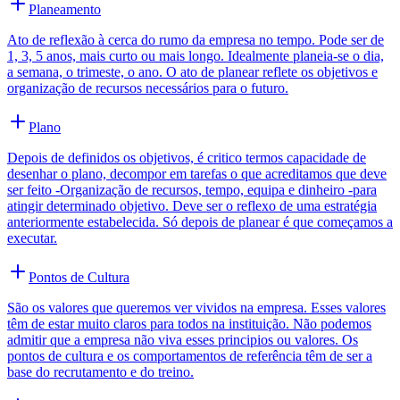
Planeamento
Ato de reflexão à cerca do rumo da empresa no tempo. Pode ser de
1, 3, 5 anos, mais curto ou mais longo. Idealmente planeia-se o dia,
a semana, o trimeste, o ano. O ato de planear reflete os objetivos e
organização de recursos necessários para o futuro.
Plano
Depois de definidos os objetivos, é critico termos capacidade de
desenhar o plano, decompor em tarefas o que acreditamos que deve
ser feito -Organização de recursos, tempo, equipa e dinheiro -para
atingir determinado objetivo. Deve ser o reflexo de uma estratégia
anteriormente estabelecida. Só depois de planear é que começamos a
executar.
Pontos de Cultura
São os valores que queremos ver vividos na empresa. Esses valores
têm de estar muito claros para todos na instituição. Não podemos
admitir que a empresa não viva esses principios ou valores. Os
pontos de cultura e os comportamentos de referência têm de ser a
base do recrutamento e do treino.