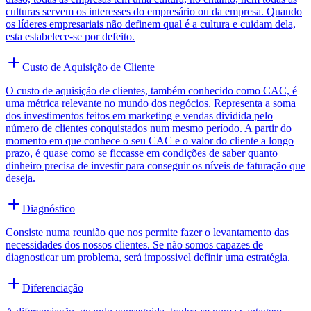
culturas servem os interesses do empresário ou da empresa. Quando
os líderes empresariais não definem qual é a cultura e cuidam dela,
esta estabelece-se por defeito.
Custo de Aquisição de Cliente
O custo de aquisição de clientes, também conhecido como CAC, é
uma métrica relevante no mundo dos negócios. Representa a soma
dos investimentos feitos em marketing e vendas dividida pelo
número de clientes conquistados num mesmo período. A partir do
momento em que conhece o seu CAC e o valor do cliente a longo
prazo, é quase como se ficcasse em condições de saber quanto
dinheiro precisa de investir para conseguir os níveis de faturação que
deseja.
Diagnóstico
Consiste numa reunião que nos permite fazer o levantamento das
necessidades dos nossos clientes. Se não somos capazes de
diagnosticar um problema, será impossivel definir uma estratégia.
Diferenciação