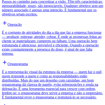
Passos no caminho para concretizar a visão. Têm três caracteristicas:
mensurabilidade, prazo, são inegociaveis. Qualquer objetivo sem um
número associado é apenas uma intenção. É fundamental que os
objetivos sejam escritos.
Operação
É o conjunto de atividades do dia a dia que faz a empresa funcionar
— produzir, entregar, atender, cobrar. É onde as promessas feitas ao
cliente se materializam: cumprem ou falham. Uma operação bem
estruturada é silenciosa, previsível e eficiente. Quando a operação
exige constantemente a presença do dono, é sinal de que falta
sistema.
Organograma
É a representação visual da estrutura da empresa — quem faz o quê,
quem responde a quem e como as responsabilidades estão
distribuídas. Mais do que um desenho com caixinhas, um bom
organograma dá clareza de papéis, evita sobreposições e ajuda na
delegação. É uma ferramenta essencial para crescer com ordem,
lembre-se: o organograma deve servir a empresa e não o empresário.
É fundamental rever o irganograma e restruturá-lo se necessário.