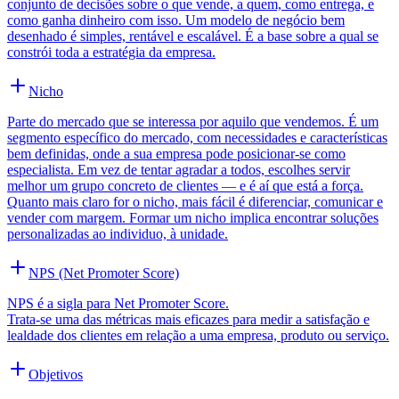
conjunto de decisões sobre o que vende, a quem, como entrega, e
como ganha dinheiro com isso. Um modelo de negócio bem
desenhado é simples, rentável e escalável. É a base sobre a qual se
constrói toda a estratégia da empresa.
Nicho
Parte do mercado que se interessa por aquilo que vendemos. É um
segmento específico do mercado, com necessidades e características
bem definidas, onde a sua empresa pode posicionar-se como
especialista. Em vez de tentar agradar a todos, escolhes servir
melhor um grupo concreto de clientes — e é aí que está a força.
Quanto mais claro for o nicho, mais fácil é diferenciar, comunicar e
vender com margem. Formar um nicho implica encontrar soluções
personalizadas ao individuo, à unidade.
NPS (Net Promoter Score)
NPS é a sigla para Net Promoter Score.
Trata-se uma das métricas mais eficazes para medir a satisfação e
lealdade dos clientes em relação a uma empresa, produto ou serviço.
Objetivos