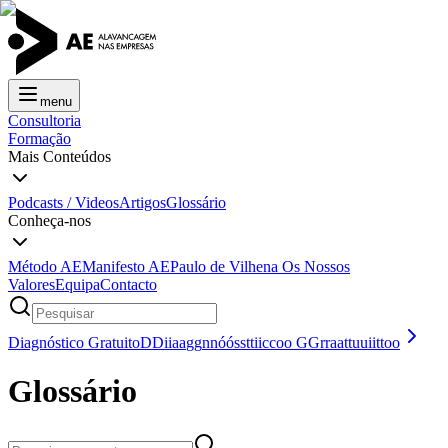
menu
Consultoria
Formação
Mais Conteúdos
Podcasts / Videos
Artigos
Glossário
Conheça-nos
Método AE
Manifesto AE
Paulo de Vilhena
Os Nossos
Valores
Equipa
Contacto
Diagnóstico Gratuito
D
D
i
i
a
a
g
g
n
n
ó
ó
s
s
t
t
i
i
c
c
o
o
G
G
r
r
a
a
t
t
u
u
i
i
t
t
o
o
Glossário