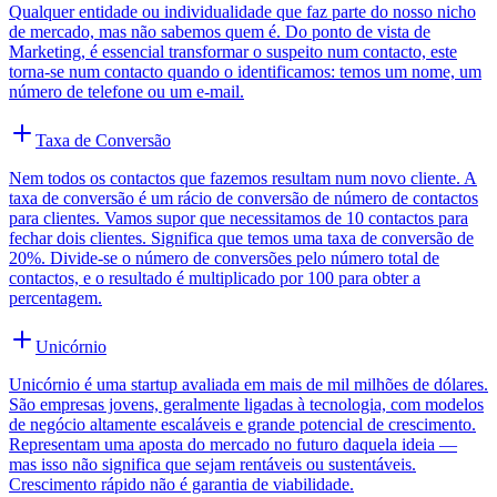
Qualquer entidade ou individualidade que faz parte do nosso nicho
de mercado, mas não sabemos quem é. Do ponto de vista de
Marketing, é essencial transformar o suspeito num contacto, este
torna-se num contacto quando o identificamos: temos um nome, um
número de telefone ou um e-mail.
Taxa de Conversão
Nem todos os contactos que fazemos resultam num novo cliente. A
taxa de conversão é um rácio de conversão de número de contactos
para clientes. Vamos supor que necessitamos de 10 contactos para
fechar dois clientes. Significa que temos uma taxa de conversão de
20%. Divide-se o número de conversões pelo número total de
contactos, e o resultado é multiplicado por 100 para obter a
percentagem.
Unicórnio
Unicórnio é uma startup avaliada em mais de mil milhões de dólares.
São empresas jovens, geralmente ligadas à tecnologia, com modelos
de negócio altamente escaláveis e grande potencial de crescimento.
Representam uma aposta do mercado no futuro daquela ideia —
mas isso não significa que sejam rentáveis ou sustentáveis.
Crescimento rápido não é garantia de viabilidade.