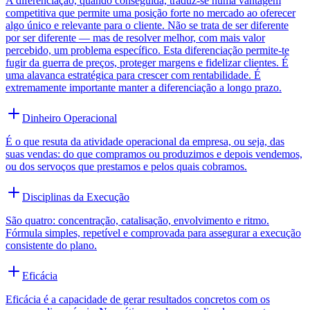
A diferenciação, quando conseguida, traduz-se numa vantagem
competitiva que permite uma posição forte no mercado ao oferecer
algo único e relevante para o cliente. Não se trata de ser diferente
por ser diferente — mas de resolver melhor, com mais valor
percebido, um problema específico. Esta diferenciação permite-te
fugir da guerra de preços, proteger margens e fidelizar clientes. É
uma alavanca estratégica para crescer com rentabilidade. É
extremamente importante manter a diferenciação a longo prazo.
Dinheiro Operacional
É o que resuta da atividade operacional da empresa, ou seja, das
suas vendas: do que compramos ou produzimos e depois vendemos,
ou dos servoços que prestamos e pelos quais cobramos.
Disciplinas da Execução
São quatro: concentração, catalisação, envolvimento e ritmo.
Fórmula simples, repetível e comprovada para assegurar a execução
consistente do plano.
Eficácia
Eficácia é a capacidade de gerar resultados concretos com os