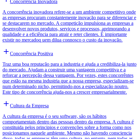
Concorrência Inovadora
A concorrência inovadora refere-se a um ambiente competitivo onde
as empresas procuram constantemente inovação para se diferenciar e
se destacarem no mercado. A competição impulsiona as empresas a
desenvolver novos produtos, serviços e processos, aprimorando a
qualidade e a eficiência para atrair e reter clientes. É impiortante
existir no mercadoq uem dilua connosco o custo da inovação.
Concorrência Positiva
Traz uma boa reputação para a industria e ajuda a credibiliza-la junto
do mercado. Ajudam a construir uma vantagem competitiva e a
reforçar a percepção dessa vantagem. Por vezes, estes concorrêntes
que estão na mesma industria que a nossa empresa, especializam-se
num determinado nicho, permitindo-nos a especialização noutro.
Este tipo de concorrência ajuda-nos a crescer empresarialmente.
Cultura da Empresa
A cultura da empresa é o seu software, são os hábitos
comportamentais dentro das pessoas dentro da empresa. A cultura é
constituida pelos principios e convenções sobre a forma como nos
posicionamos naquele ambiente. Mesmo não havendo consciencia
disso, todas as empresas têm uma cultura, no entanto, nem todas as