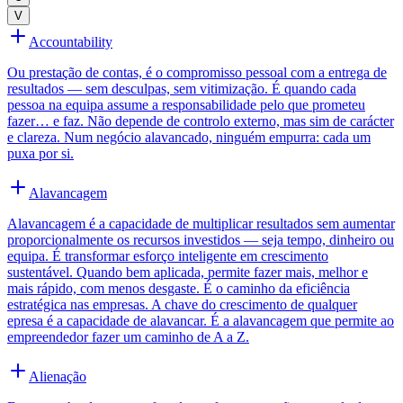
V
Accountability
Ou prestação de contas, é o compromisso pessoal com a entrega de
resultados — sem desculpas, sem vitimização. É quando cada
pessoa na equipa assume a responsabilidade pelo que prometeu
fazer… e faz. Não depende de controlo externo, mas sim de carácter
e clareza. Num negócio alavancado, ninguém empurra: cada um
puxa por si.
Alavancagem
Alavancagem é a capacidade de multiplicar resultados sem aumentar
proporcionalmente os recursos investidos — seja tempo, dinheiro ou
equipa. É transformar esforço inteligente em crescimento
sustentável. Quando bem aplicada, permite fazer mais, melhor e
mais rápido, com menos desgaste. É o caminho da eficiência
estratégica nas empresas. A chave do crescimento de qualquer
epresa é a capacidade de alavancar. É a alavancagem que permite ao
empreendedor fazer um caminho de A a Z.
Alienação