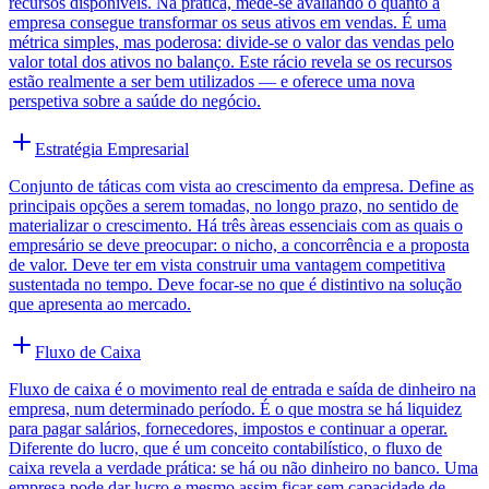
recursos disponíveis. Na prática, mede-se avaliando o quanto a
empresa consegue transformar os seus ativos em vendas. É uma
métrica simples, mas poderosa: divide-se o valor das vendas pelo
valor total dos ativos no balanço. Este rácio revela se os recursos
estão realmente a ser bem utilizados — e oferece uma nova
perspetiva sobre a saúde do negócio.
Estratégia Empresarial
Conjunto de táticas com vista ao crescimento da empresa. Define as
principais opções a serem tomadas, no longo prazo, no sentido de
materializar o crescimento. Há três àreas essenciais com as quais o
empresário se deve preocupar: o nicho, a concorrência e a proposta
de valor. Deve ter em vista construir uma vantagem competitiva
sustentada no tempo. Deve focar-se no que é distintivo na solução
que apresenta ao mercado.
Fluxo de Caixa
Fluxo de caixa é o movimento real de entrada e saída de dinheiro na
empresa, num determinado período. É o que mostra se há liquidez
para pagar salários, fornecedores, impostos e continuar a operar.
Diferente do lucro, que é um conceito contabilístico, o fluxo de
caixa revela a verdade prática: se há ou não dinheiro no banco. Uma
empresa pode dar lucro e mesmo assim ficar sem capacidade de