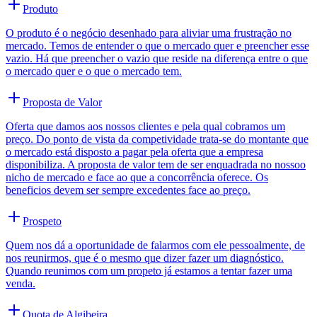
Produto
O produto é o negócio desenhado para aliviar uma frustração no
mercado. Temos de entender o que o mercado quer e preencher esse
vazio. Há que preencher o vazio que reside na diferença entre o que
o mercado quer e o que o mercado tem.
Proposta de Valor
Oferta que damos aos nossos clientes e pela qual cobramos um
preço. Do ponto de vista da competividade trata-se do montante que
o mercado está disposto a pagar pela oferta que a empresa
disponibiliza. A proposta de valor tem de ser enquadrada no nossoo
nicho de mercado e face ao que a concorrência oferece. Os
beneficios devem ser sempre excedentes face ao preço.
Prospeto
Quem nos dá a oportunidade de falarmos com ele pessoalmente, de
nos reunirmos, que é o mesmo que dizer fazer um diagnóstico.
Quando reunimos com um propeto já estamos a tentar fazer uma
venda.
Quota de Algibeira