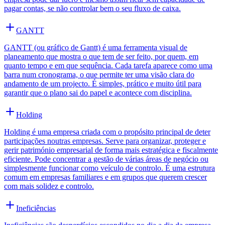
pagar contas, se não controlar bem o seu fluxo de caixa.
GANTT
GANTT (ou gráfico de Gantt) é uma ferramenta visual de
planeamento que mostra o que tem de ser feito, por quem, em
quanto tempo e em que sequência. Cada tarefa aparece como uma
barra num cronograma, o que permite ter uma visão clara do
andamento de um projecto. É simples, prático e muito útil para
garantir que o plano sai do papel e acontece com disciplina.
Holding
Holding é uma empresa criada com o propósito principal de deter
participações noutras empresas. Serve para organizar, proteger e
gerir património empresarial de forma mais estratégica e fiscalmente
eficiente. Pode concentrar a gestão de várias áreas de negócio ou
simplesmente funcionar como veículo de controlo. É uma estrutura
comum em empresas familiares e em grupos que querem crescer
com mais solidez e controlo.
Ineficiências