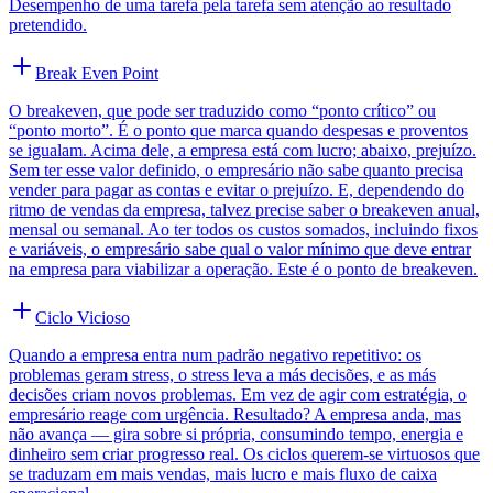
Desempenho de uma tarefa pela tarefa sem atenção ao resultado
pretendido.
Break Even Point
O breakeven, que pode ser traduzido como “ponto crítico” ou
“ponto morto”. É o ponto que marca quando despesas e proventos
se igualam. Acima dele, a empresa está com lucro; abaixo, prejuízo.
Sem ter esse valor definido, o empresário não sabe quanto precisa
vender para pagar as contas e evitar o prejuízo. E, dependendo do
ritmo de vendas da empresa, talvez precise saber o breakeven anual,
mensal ou semanal. Ao ter todos os custos somados, incluindo fixos
e variáveis, o empresário sabe qual o valor mínimo que deve entrar
na empresa para viabilizar a operação. Este é o ponto de breakeven.
Ciclo Vicioso
Quando a empresa entra num padrão negativo repetitivo: os
problemas geram stress, o stress leva a más decisões, e as más
decisões criam novos problemas. Em vez de agir com estratégia, o
empresário reage com urgência. Resultado? A empresa anda, mas
não avança — gira sobre si própria, consumindo tempo, energia e
dinheiro sem criar progresso real. Os ciclos querem-se virtuosos que
se traduzam em mais vendas, mais lucro e mais fluxo de caixa