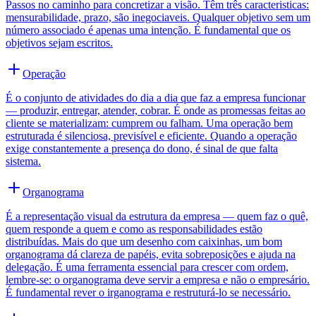
Passos no caminho para concretizar a visão. Têm três caracteristicas:
mensurabilidade, prazo, são inegociaveis. Qualquer objetivo sem um
número associado é apenas uma intenção. É fundamental que os
objetivos sejam escritos.
Operação
É o conjunto de atividades do dia a dia que faz a empresa funcionar
— produzir, entregar, atender, cobrar. É onde as promessas feitas ao
cliente se materializam: cumprem ou falham. Uma operação bem
estruturada é silenciosa, previsível e eficiente. Quando a operação
exige constantemente a presença do dono, é sinal de que falta
sistema.
Organograma
É a representação visual da estrutura da empresa — quem faz o quê,
quem responde a quem e como as responsabilidades estão
distribuídas. Mais do que um desenho com caixinhas, um bom
organograma dá clareza de papéis, evita sobreposições e ajuda na
delegação. É uma ferramenta essencial para crescer com ordem,
lembre-se: o organograma deve servir a empresa e não o empresário.
É fundamental rever o irganograma e restruturá-lo se necessário.