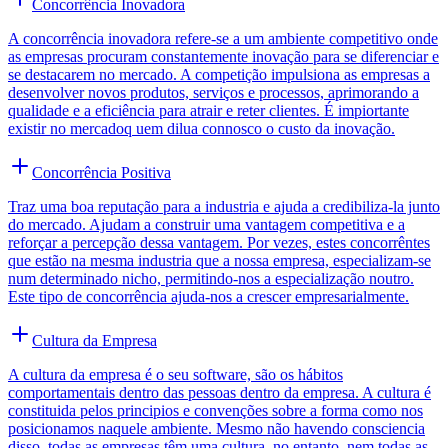
Concorrência Inovadora
A concorrência inovadora refere-se a um ambiente competitivo onde
as empresas procuram constantemente inovação para se diferenciar e
se destacarem no mercado. A competição impulsiona as empresas a
desenvolver novos produtos, serviços e processos, aprimorando a
qualidade e a eficiência para atrair e reter clientes. É impiortante
existir no mercadoq uem dilua connosco o custo da inovação.
Concorrência Positiva
Traz uma boa reputação para a industria e ajuda a credibiliza-la junto
do mercado. Ajudam a construir uma vantagem competitiva e a
reforçar a percepção dessa vantagem. Por vezes, estes concorrêntes
que estão na mesma industria que a nossa empresa, especializam-se
num determinado nicho, permitindo-nos a especialização noutro.
Este tipo de concorrência ajuda-nos a crescer empresarialmente.
Cultura da Empresa
A cultura da empresa é o seu software, são os hábitos
comportamentais dentro das pessoas dentro da empresa. A cultura é
constituida pelos principios e convenções sobre a forma como nos
posicionamos naquele ambiente. Mesmo não havendo consciencia
disso, todas as empresas têm uma cultura, no entanto, nem todas as