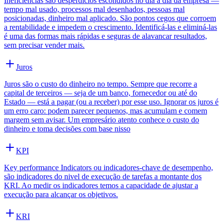
Ineficiências são desperdícios escondidos no dia a dia da empresa —
tempo mal usado, processos mal desenhados, pessoas mal
posicionadas, dinheiro mal aplicado. São pontos cegos que corroem
a rentabilidade e impedem o crescimento. Identificá-las e eliminá-las
é uma das formas mais rápidas e seguras de alavancar resultados,
sem precisar vender mais.
Juros
Juros são o custo do dinheiro no tempo. Sempre que recorre a
capital de terceiros — seja de um banco, fornecedor ou até do
Estado — está a pagar (ou a receber) por esse uso. Ignorar os juros é
um erro caro: podem parecer pequenos, mas acumulam e comem
margem sem avisar. Um empresário atento conhece o custo do
dinheiro e toma decisões com base nisso
KPI
Key performance Indicators ou indicadores-chave de desempenho,
são indicadores do nivel de execução de tarefas a montante dos
KRI. Ao medir os indicadores temos a capacidade de ajustar a
execução para alcançar os objetivos.
KRI