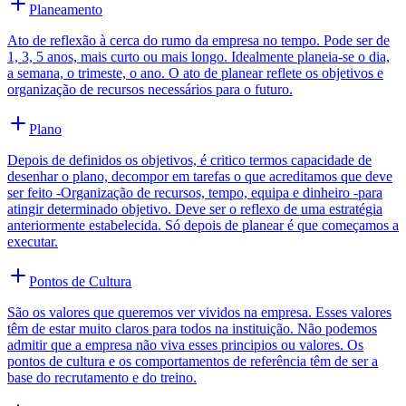
Planeamento
Ato de reflexão à cerca do rumo da empresa no tempo. Pode ser de
1, 3, 5 anos, mais curto ou mais longo. Idealmente planeia-se o dia,
a semana, o trimeste, o ano. O ato de planear reflete os objetivos e
organização de recursos necessários para o futuro.
Plano
Depois de definidos os objetivos, é critico termos capacidade de
desenhar o plano, decompor em tarefas o que acreditamos que deve
ser feito -Organização de recursos, tempo, equipa e dinheiro -para
atingir determinado objetivo. Deve ser o reflexo de uma estratégia
anteriormente estabelecida. Só depois de planear é que começamos a
executar.
Pontos de Cultura
São os valores que queremos ver vividos na empresa. Esses valores
têm de estar muito claros para todos na instituição. Não podemos
admitir que a empresa não viva esses principios ou valores. Os
pontos de cultura e os comportamentos de referência têm de ser a
base do recrutamento e do treino.