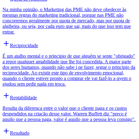
Na minha opinião, o Marketing das PME não deve obedecer às
mesmas regras do marketing tradicional, porque nas PME não
concorremos geralmente por quota de mercado, mas por quota de
algibeira, ou seja, por cada euro que sai, mais do que isso tem que
entrar.
Reciprocidade
É um atalho mental e o principio de que alguém se sente "obrigado"
a repor qualquer amabilidade que lhe foi concedida. A maior parte
dos seres humanos, quando não sabe i qe fazer, segue o principio da
reciprocidade. Ao existir este tipo de envolvimento emocional,
quando o cliente estiver pronto a comprar ele vai fazê-lo a qyem o
ajudou sem pedir nada em troca.
Rentabilidade
Resulta da diferença entre o valor que o cliente paga e os custos
despendidos na criação desse valor. Warren Buffett diz "preço é
aquilo que a pessoa paga, valor é aquilo que a pessoa leva consigo".
Resultado