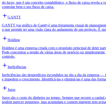
do lucro, que é um conceito contabilístico, o fluxo de caixa revela 
controlar bem o seu fluxo de caixa.
GANTT
GANTT (ou gráfico de Gantt) é uma ferramenta visual de planeament
o que permite ter uma visão clara do andamento de um projecto. É simpl
Holding
Holding é uma empresa criada com o propósito principal de deter parti
Pode concentrar a gestão de várias áreas de negócio ou simplesment
controlo.
Ineficiências
Ineficiências são desperdícios escondidos no dia a dia da empresa —
e impedem o crescimento. Identificá-las e eliminá-las é uma das forma
Juros
Juros são o custo do dinheiro no tempo. Sempre que recorre a capital 
podem parecer pequenos, mas acumulam e comem margem sem avisar. 