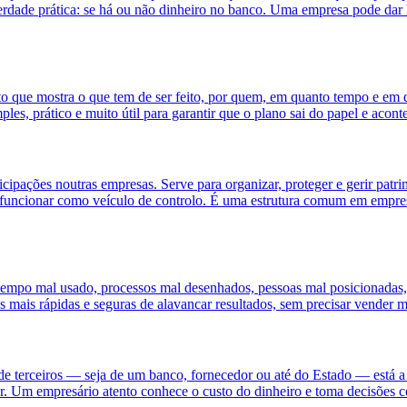
a verdade prática: se há ou não dinheiro no banco. Uma empresa pode dar
o que mostra o que tem de ser feito, por quem, em quanto tempo e em
es, prático e muito útil para garantir que o plano sai do papel e acont
cipações noutras empresas. Serve para organizar, proteger e gerir patrim
e funcionar como veículo de controlo. É uma estrutura comum em empres
 tempo mal usado, processos mal desenhados, pessoas mal posicionadas,
s mais rápidas e seguras de alavancar resultados, sem precisar vender m
de terceiros — seja de um banco, fornecedor ou até do Estado — está a p
Um empresário atento conhece o custo do dinheiro e toma decisões c