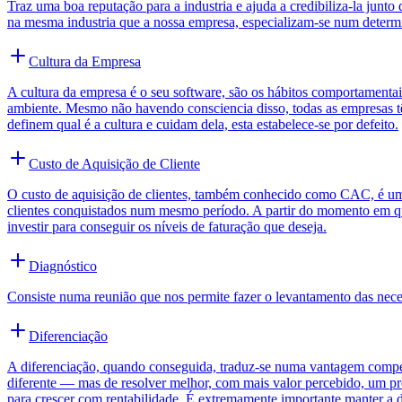
Traz uma boa reputação para a industria e ajuda a credibiliza-la jun
na mesma industria que a nossa empresa, especializam-se num determin
Cultura da Empresa
A cultura da empresa é o seu software, são os hábitos comportamentai
ambiente. Mesmo não havendo consciencia disso, todas as empresas tê
definem qual é a cultura e cuidam dela, esta estabelece-se por defeito.
Custo de Aquisição de Cliente
O custo de aquisição de clientes, também conhecido como CAC, é uma
clientes conquistados num mesmo período. A partir do momento em que
investir para conseguir os níveis de faturação que deseja.
Diagnóstico
Consiste numa reunião que nos permite fazer o levantamento das neces
Diferenciação
A diferenciação, quando conseguida, traduz-se numa vantagem competiti
diferente — mas de resolver melhor, com mais valor percebido, um prob
para crescer com rentabilidade. É extremamente importante manter a d