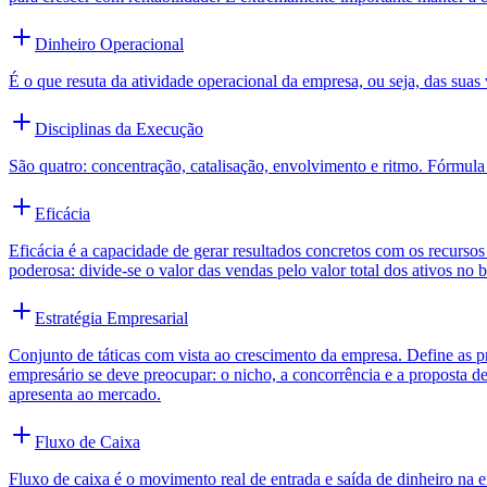
Dinheiro Operacional
É o que resuta da atividade operacional da empresa, ou seja, das s
Disciplinas da Execução
São quatro: concentração, catalisação, envolvimento e ritmo. Fórmula
Eficácia
Eficácia é a capacidade de gerar resultados concretos com os recurso
poderosa: divide-se o valor das vendas pelo valor total dos ativos no
Estratégia Empresarial
Conjunto de táticas com vista ao crescimento da empresa. Define as pr
empresário se deve preocupar: o nicho, a concorrência e a proposta d
apresenta ao mercado.
Fluxo de Caixa
Fluxo de caixa é o movimento real de entrada e saída de dinheiro na e