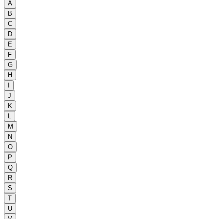
A
B
C
D
E
F
G
H
I
J
K
L
M
N
O
P
Q
R
S
T
U
V