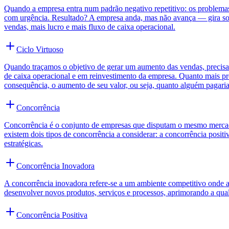
Quando a empresa entra num padrão negativo repetitivo: os problemas 
com urgência. Resultado? A empresa anda, mas não avança — gira sobr
vendas, mais lucro e mais fluxo de caixa operacional.
Ciclo Virtuoso
Quando traçamos o objetivo de gerar um aumento das vendas, precisam
de caixa operacional e em reinvestimento da empresa. Quanto mais previ
consequência, o aumento de seu valor, ou seja, quanto alguém pagari
Concorrência
Concorrência é o conjunto de empresas que disputam o mesmo mercad
existem dois tipos de concorrência a considerar: a concorrência posit
estratégicas.
Concorrência Inovadora
A concorrência inovadora refere-se a um ambiente competitivo onde 
desenvolver novos produtos, serviços e processos, aprimorando a quali
Concorrência Positiva