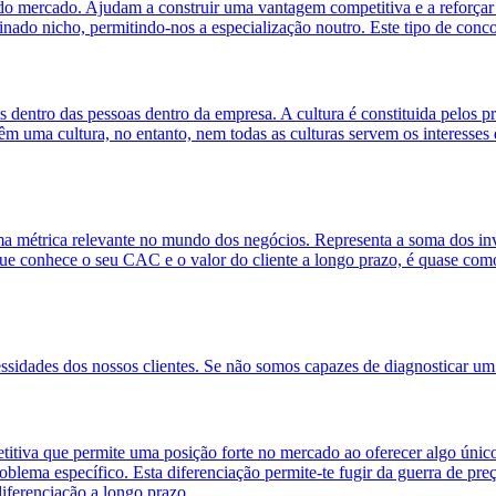
to do mercado. Ajudam a construir uma vantagem competitiva e a reforçar
ado nicho, permitindo-nos a especialização noutro. Este tipo de conco
s dentro das pessoas dentro da empresa. A cultura é constituida pelos
m uma cultura, no entanto, nem todas as culturas servem os interesses
 métrica relevante no mundo dos negócios. Representa a soma dos inv
 conhece o seu CAC e o valor do cliente a longo prazo, é quase como 
sidades dos nossos clientes. Se não somos capazes de diagnosticar um 
va que permite uma posição forte no mercado ao oferecer algo único e r
lema específico. Esta diferenciação permite-te fugir da guerra de preço
iferenciação a longo prazo.