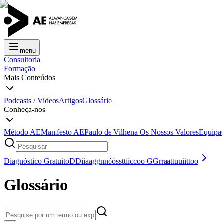
menu
Consultoria
Formação
Mais Conteúdos
Podcasts / Videos
Artigos
Glossário
Conheça-nos
Método AE
Manifesto AE
Paulo de Vilhena
Os Nossos Valores
Equipa
Diagnóstico Gratuito
D
D
i
i
a
a
g
g
n
n
ó
ó
s
s
t
t
i
i
c
c
o
o
G
G
r
r
a
a
t
t
u
u
i
i
t
t
o
o
Glossário