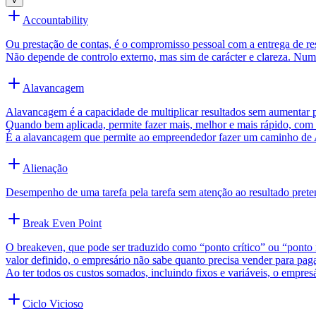
Accountability
Ou prestação de contas, é o compromisso pessoal com a entrega de r
Não depende de controlo externo, mas sim de carácter e clareza. Nu
Alavancagem
Alavancagem é a capacidade de multiplicar resultados sem aumentar pr
Quando bem aplicada, permite fazer mais, melhor e mais rápido, com 
É a alavancagem que permite ao empreendedor fazer um caminho de 
Alienação
Desempenho de uma tarefa pela tarefa sem atenção ao resultado prete
Break Even Point
O breakeven, que pode ser traduzido como “ponto crítico” ou “ponto 
valor definido, o empresário não sabe quanto precisa vender para pag
Ao ter todos os custos somados, incluindo fixos e variáveis, o empres
Ciclo Vicioso