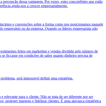
 a percepção dessa vantagem. Por vezes, estes concorrêntes que estão
rrência ajuda-nos a crescer empresarialmente.
 principios e convenções sobre a forma como nos posicionamos naquele
 do empresário ou da empresa. Quando os líderes empresariais não
estimentos feitos em marketing e vendas dividida pelo número de
se ficcasse em condições de saber quanto dinheiro precisa de
problema, será impossivel definir uma estratégia.
elevante para o cliente. Não se trata de ser diferente por ser
s, proteger margens e fidelizar clientes. É uma alavanca estratégica