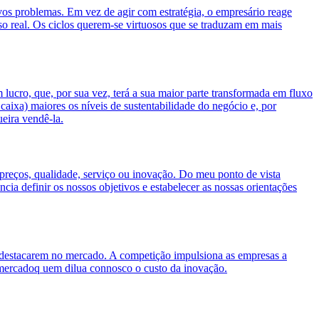
vos problemas. Em vez de agir com estratégia, o empresário reage
o real. Os ciclos querem-se virtuosos que se traduzam em mais
ucro, que, por sua vez, terá a sua maior parte transformada em fluxo
caixa) maiores os níveis de sustentabilidade do negócio e, por
eira vendê-la.
eços, qualidade, serviço ou inovação. Do meu ponto de vista
cia definir os nossos objetivos e estabelecer as nossas orientações
e destacarem no mercado. A competição impulsiona as empresas a
no mercadoq uem dilua connosco o custo da inovação.