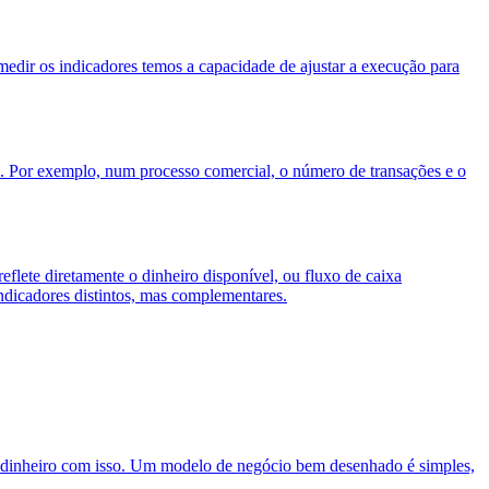
edir os indicadores temos a capacidade de ajustar a execução para
al. Por exemplo, num processo comercial, o número de transações e o
eflete diretamente o dinheiro disponível, ou fluxo de caixa
indicadores distintos, mas complementares.
ha dinheiro com isso. Um modelo de negócio bem desenhado é simples,