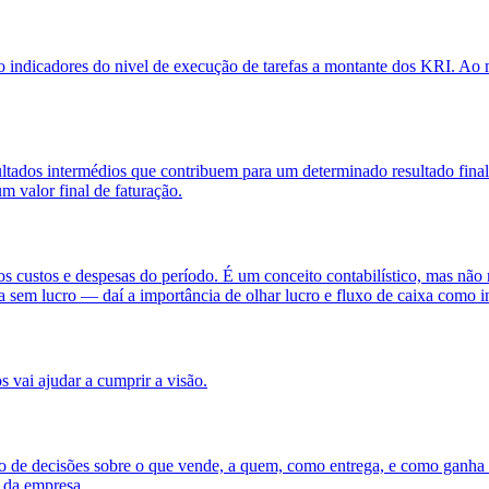
indicadores do nivel de execução de tarefas a montante dos KRI. Ao m
sultados intermédios que contribuem para um determinado resultado fin
m valor final de faturação.
os custos e despesas do período. É um conceito contabilístico, mas não r
xa sem lucro — daí a importância de olhar lucro e fluxo de caixa como 
 vai ajudar a cumprir a visão.
unto de decisões sobre o que vende, a quem, como entrega, e como gan
a da empresa.