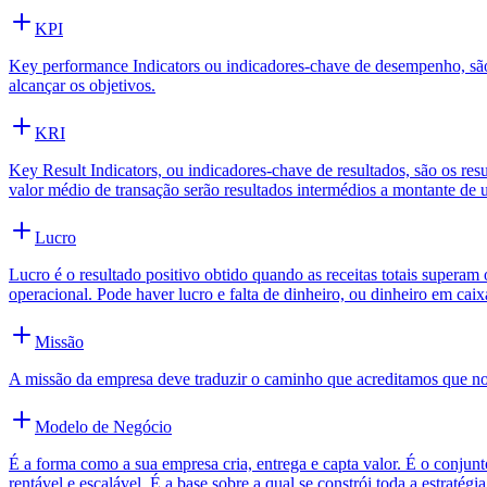
KPI
Key performance Indicators ou indicadores-chave de desempenho, são 
alcançar os objetivos.
KRI
Key Result Indicators, ou indicadores-chave de resultados, são os re
valor médio de transação serão resultados intermédios a montante de u
Lucro
Lucro é o resultado positivo obtido quando as receitas totais superam 
operacional. Pode haver lucro e falta de dinheiro, ou dinheiro em cai
Missão
A missão da empresa deve traduzir o caminho que acreditamos que nos
Modelo de Negócio
É a forma como a sua empresa cria, entrega e capta valor. É o conj
rentável e escalável. É a base sobre a qual se constrói toda a estratégi