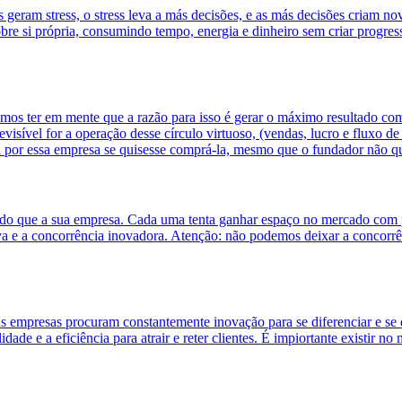
geram stress, o stress leva a más decisões, e as más decisões criam no
e si própria, consumindo tempo, energia e dinheiro sem criar progress
os ter em mente que a razão para isso é gerar o máximo resultado com l
sível for a operação desse círculo virtuoso, (vendas, lucro e fluxo de 
a por essa empresa se quisesse comprá-la, mesmo que o fundador não qu
o que a sua empresa. Cada uma tenta ganhar espaço no mercado com pr
iva e a concorrência inovadora. Atenção: não podemos deixar a concorrên
as empresas procuram constantemente inovação para se diferenciar e s
dade e a eficiência para atrair e reter clientes. É impiortante existir 