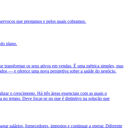
servoços que prestamos e pelos quais cobramos.
 do plano.
gue transformar os seus ativos em vendas. É uma métrica simples, mas
lizados — e oferece uma nova perspetiva sobre a saúde do negócio.
izar o crescimento. Há três àreas essenciais com as quais o
da no tempo. Deve focar-se no que é distintivo na solução que
gar salários, fornecedores, impostos e continuar a operar. Diferente