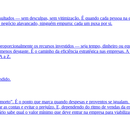
esultados — sem desculpas, sem vitimização. É quando cada pessoa na 
m negócio alavancado, ninguém empurra: cada um puxa por si.
oporcionalmente os recursos investidos — seja tempo, dinheiro ou equi
menos desgaste. É o caminho da eficiência estratégica nas empresas. A 
A a Z.
ndido.
morto”. É o ponto que marca quando despesas e proventos se igualam. A
ar as contas e evitar o prejuízo. E, dependendo do ritmo de vendas da e
ário sabe qual o valor mínimo que deve entrar na empresa para viabiliza