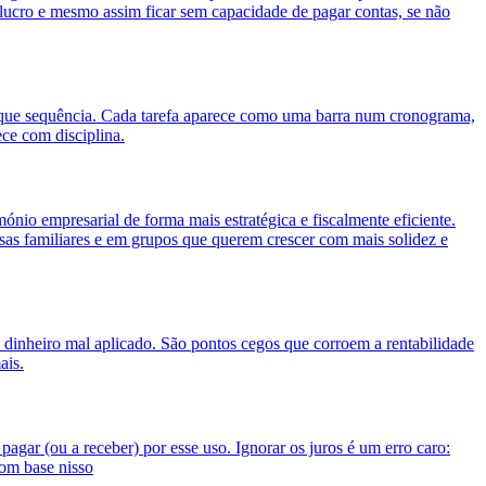
 lucro e mesmo assim ficar sem capacidade de pagar contas, se não
 que sequência. Cada tarefa aparece como uma barra num cronograma,
ece com disciplina.
ónio empresarial de forma mais estratégica e fiscalmente eficiente.
as familiares e em grupos que querem crescer com mais solidez e
 dinheiro mal aplicado. São pontos cegos que corroem a rentabilidade
ais.
agar (ou a receber) por esse uso. Ignorar os juros é um erro caro:
om base nisso