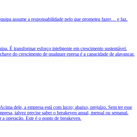
equipa assume a responsabilidade pelo que prometeu fazer… e faz.
pa. É transformar esforço inteligente em crescimento sustentável.
chave do crescimento de qualquer epresa é a capacidade de alavancar.
cima dele, a empresa está com lucro; abaixo, prejuízo. Sem ter esse
mpresa, talvez precise saber o breakeven anual, mensal ou semanal.
r a operação. Este é o ponto de breakeven.