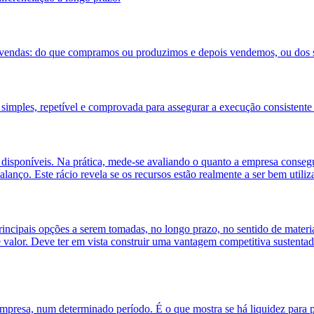
uas vendas: do que compramos ou produzimos e depois vendemos, ou dos 
 simples, repetível e comprovada para assegurar a execução consistente
s disponíveis. Na prática, mede-se avaliando o quanto a empresa conse
 balanço. Este rácio revela se os recursos estão realmente a ser bem uti
incipais opções a serem tomadas, no longo prazo, no sentido de material
e valor. Deve ter em vista construir uma vantagem competitiva sustenta
mpresa, num determinado período. É o que mostra se há liquidez para pa