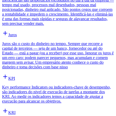
Ineficiências são desperdícios escondidos no dia a dia da empresa —
tempo mal usado, processos mal desenhados, pessoas mal
posicionadas, dinheiro mal aplicado. São pontos cegos que corroem
a rentabilidade e impedem o crescimento. Identificá-las e eliminá-las
é uma das formas mais rápidas e seguras de alavancar resultados,
sem precisar vender mais.
Juros
Juros são o custo do dinheiro no tempo. Sempre que recorre a
capital de terceiros — seja de um banco, fornecedor ou até do
Estado — está a pagar (ou a receber) por esse uso. Ignorar os juros é
um erro caro: podem parecer pequenos, mas acumulam e comem
margem sem avisar. Um empresário atento conhece o custo do
dinheiro e toma decisões com base nisso
KPI
Key performance Indicators ou indicadores-chave de desempenho,
são indicadores do nivel de execução de tarefas a montante dos
KRI. Ao medir os indicadores temos a capacidade de ajustar a
execução para alcançar os objetivos.
KRI