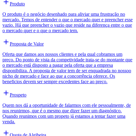
Produto
O produto é o negócio desenhado para aliviar uma frustração no
mercado. Temos de entender o que o mercado quer e preencher esse
vazio. Há que preencher o vazio que reside na diferença entre o que
o mercado quer e o que o mercado tem.
Proposta de Valor
Oferta que damos aos nossos clientes e pela qual cobramos um
preço. Do ponto de vista da competividade trata-se do montante que
o mercado está disposto a pagar pela oferta que a empresa
disponibiliza. A proposta de valor tem de ser enquadrada no nossoo
nicho de mercado e face ao que a concorrência oferece. Os
beneficios devem ser sempre excedentes face ao preço.
Prospeto
Quem nos dá a oportunidade de falarmos com ele pessoalmente, de
nos reunirmos, que é o mesmo que dizer fazer um diagnóstico.
Quando reunimos com um propeto já estamos a tentar fazer uma
venda.
Quota de Algibeira