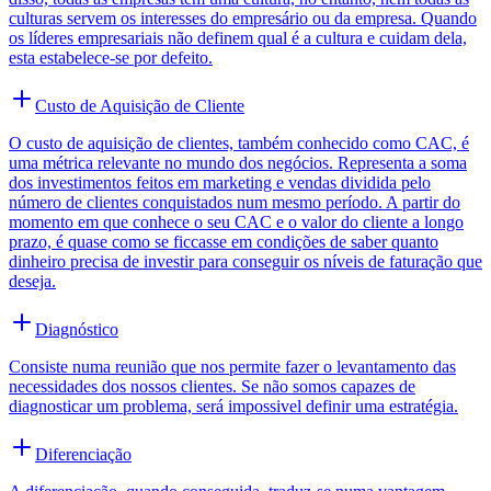
culturas servem os interesses do empresário ou da empresa. Quando
os líderes empresariais não definem qual é a cultura e cuidam dela,
esta estabelece-se por defeito.
Custo de Aquisição de Cliente
O custo de aquisição de clientes, também conhecido como CAC, é
uma métrica relevante no mundo dos negócios. Representa a soma
dos investimentos feitos em marketing e vendas dividida pelo
número de clientes conquistados num mesmo período. A partir do
momento em que conhece o seu CAC e o valor do cliente a longo
prazo, é quase como se ficcasse em condições de saber quanto
dinheiro precisa de investir para conseguir os níveis de faturação que
deseja.
Diagnóstico
Consiste numa reunião que nos permite fazer o levantamento das
necessidades dos nossos clientes. Se não somos capazes de
diagnosticar um problema, será impossivel definir uma estratégia.
Diferenciação