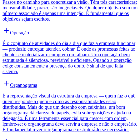
Passos no caminho para concretizar a visão. Têm três caracteristicas:
mensurabilidade, prazo, são inegociaveis. Qualquer objetivo sem um
número associado é apenas uma intenção. É fundamental que os
objetivos sejam escritos.
Operação
É o conjunto de atividades do dia a dia que faz a empresa funcionar
— produzir, entregar, atender, cobrar. É onde as promessas feitas ao
cliente se materializam: cumprem ou falham. Uma operação bem
estruturada é silenciosa, previsível e eficiente. Quando a operação
exige constantemente a presença do dono, é sinal de que falta
sistema.
Organograma
É a representação visual da estrutura da empresa — quem faz o quê,
quem responde a quem e como as responsabilidades estão
distribuídas. Mais do que um desenho com caixinhas, um bom
organograma dá clareza de papéis, evita sobreposições e ajuda na
delegação. É uma ferramenta essencial para crescer com ordem,
lembre-se: o organograma deve servir a empresa e não o empresário.
É fundamental rever o irganograma e restruturá-lo se necessário.