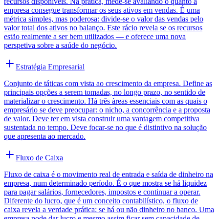
recursos disponíveis. Na prática, mede-se avaliando o quanto a
empresa consegue transformar os seus ativos em vendas. É uma
métrica simples, mas poderosa: divide-se o valor das vendas pelo
valor total dos ativos no balanço. Este rácio revela se os recursos
estão realmente a ser bem utilizados — e oferece uma nova
perspetiva sobre a saúde do negócio.
Estratégia Empresarial
Conjunto de táticas com vista ao crescimento da empresa. Define as
principais opções a serem tomadas, no longo prazo, no sentido de
materializar o crescimento. Há três àreas essenciais com as quais o
empresário se deve preocupar: o nicho, a concorrência e a proposta
de valor. Deve ter em vista construir uma vantagem competitiva
sustentada no tempo. Deve focar-se no que é distintivo na solução
que apresenta ao mercado.
Fluxo de Caixa
Fluxo de caixa é o movimento real de entrada e saída de dinheiro na
empresa, num determinado período. É o que mostra se há liquidez
para pagar salários, fornecedores, impostos e continuar a operar.
Diferente do lucro, que é um conceito contabilístico, o fluxo de
caixa revela a verdade prática: se há ou não dinheiro no banco. Uma
empresa pode dar lucro e mesmo assim ficar sem capacidade de