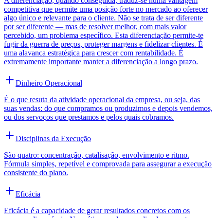
A diferenciação, quando conseguida, traduz-se numa vantagem
competitiva que permite uma posição forte no mercado ao oferecer
algo único e relevante para o cliente. Não se trata de ser diferente
por ser diferente — mas de resolver melhor, com mais valor
percebido, um problema específico. Esta diferenciação permite-te
fugir da guerra de preços, proteger margens e fidelizar clientes. É
uma alavanca estratégica para crescer com rentabilidade. É
extremamente importante manter a diferenciação a longo prazo.
Dinheiro Operacional
É o que resuta da atividade operacional da empresa, ou seja, das
suas vendas: do que compramos ou produzimos e depois vendemos,
ou dos servoços que prestamos e pelos quais cobramos.
Disciplinas da Execução
São quatro: concentração, catalisação, envolvimento e ritmo.
Fórmula simples, repetível e comprovada para assegurar a execução
consistente do plano.
Eficácia
Eficácia é a capacidade de gerar resultados concretos com os