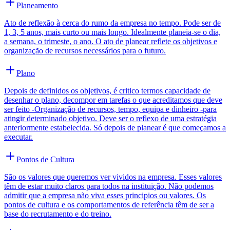
Planeamento
Ato de reflexão à cerca do rumo da empresa no tempo. Pode ser de
1, 3, 5 anos, mais curto ou mais longo. Idealmente planeia-se o dia,
a semana, o trimeste, o ano. O ato de planear reflete os objetivos e
organização de recursos necessários para o futuro.
Plano
Depois de definidos os objetivos, é critico termos capacidade de
desenhar o plano, decompor em tarefas o que acreditamos que deve
ser feito -Organização de recursos, tempo, equipa e dinheiro -para
atingir determinado objetivo. Deve ser o reflexo de uma estratégia
anteriormente estabelecida. Só depois de planear é que começamos a
executar.
Pontos de Cultura
São os valores que queremos ver vividos na empresa. Esses valores
têm de estar muito claros para todos na instituição. Não podemos
admitir que a empresa não viva esses principios ou valores. Os
pontos de cultura e os comportamentos de referência têm de ser a
base do recrutamento e do treino.