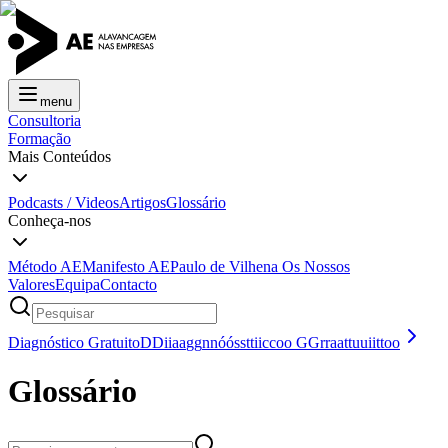
menu
Consultoria
Formação
Mais Conteúdos
Podcasts / Videos
Artigos
Glossário
Conheça-nos
Método AE
Manifesto AE
Paulo de Vilhena
Os Nossos
Valores
Equipa
Contacto
Diagnóstico Gratuito
D
D
i
i
a
a
g
g
n
n
ó
ó
s
s
t
t
i
i
c
c
o
o
G
G
r
r
a
a
t
t
u
u
i
i
t
t
o
o
Glossário