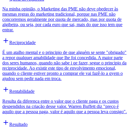
Na minha opinião, o Marketing das PME não deve obedecer às
mesmas regras do marketing tradicional, porque nas PME não
concorremos geralmente por quota de mercado, mas por quota de
algibeira, ou seja, por cada euro que sai, mais do que isso tem que
entrar.
Reciprocidade
É um atalho mental e o principio de que alguém se sente "obrigado"
a repor qualquer amabilidade que lhe foi concedida. A maior parte
dos seres humanos, quando não sabe i qe fazer, segue o principio da
reciprocidade. Ao existir este tipo de envolvimento emocional,
quando o cliente estiver pronto a comprar ele vai fazê-lo a qyem o
ajudou sem pedir nada em troca.
Rentabilidade
Resulta da diferença entre o valor que o cliente paga e os custos
despendidos na criação desse valor. Warren Buffett diz "preço é
aquilo que a pessoa paga, valor é aquilo que a pessoa leva consigo".
Resultado