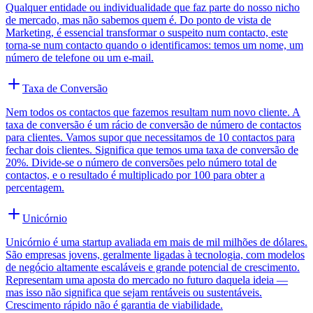
Qualquer entidade ou individualidade que faz parte do nosso nicho
de mercado, mas não sabemos quem é. Do ponto de vista de
Marketing, é essencial transformar o suspeito num contacto, este
torna-se num contacto quando o identificamos: temos um nome, um
número de telefone ou um e-mail.
Taxa de Conversão
Nem todos os contactos que fazemos resultam num novo cliente. A
taxa de conversão é um rácio de conversão de número de contactos
para clientes. Vamos supor que necessitamos de 10 contactos para
fechar dois clientes. Significa que temos uma taxa de conversão de
20%. Divide-se o número de conversões pelo número total de
contactos, e o resultado é multiplicado por 100 para obter a
percentagem.
Unicórnio
Unicórnio é uma startup avaliada em mais de mil milhões de dólares.
São empresas jovens, geralmente ligadas à tecnologia, com modelos
de negócio altamente escaláveis e grande potencial de crescimento.
Representam uma aposta do mercado no futuro daquela ideia —
mas isso não significa que sejam rentáveis ou sustentáveis.
Crescimento rápido não é garantia de viabilidade.