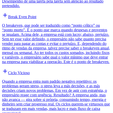
Desempenho de uma tarefa pela tarefa sem atenção ao resultado
pretendido.
Break Even Point
O breakeven, que pode ser traduzido como “ponto crítico” ou
“ponto morto”. É o ponto que marca quando despesas e proventos
se igualam. Acima dele, a empresa está com lucro; abaixo, prejuízo.
Sem ter esse valor definido, o empresário não sabe quanto precisa
vender para pagar as contas e evitar o prejuízo. E, dependendo do
ritmo de vendas da empresa, talvez precise saber o breakeven anual,
mensal ou semanal. Ao ter todos os custos somados, incluindo fixos
e variáveis, o empresário sabe qual o valor mínimo que deve entrar
na empresa para viabilizar a operação. Este é o ponto de breakeven.
Ciclo Vicioso
Quando a empresa entra num padrão negativo repetitivo: os
problemas geram stress, o stress leva a más decisões, e as más
decisões criam novos problemas. Em vez de agir com estratégia, o
empresário reage com urgência. Resultado? A empresa anda, mas
não avança — gira sobre si própria, consumindo tempo, energia e
dinheiro sem criar progresso real. Os ciclos querem-se virtuosos que
se traduzam em mais vendas, mais lucro e mais fluxo de caixa