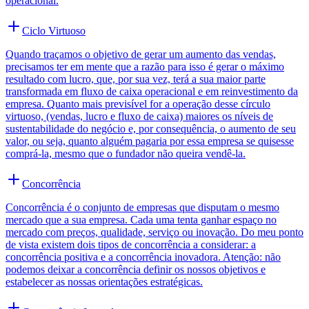
operacional.
Ciclo Virtuoso
Quando traçamos o objetivo de gerar um aumento das vendas,
precisamos ter em mente que a razão para isso é gerar o máximo
resultado com lucro, que, por sua vez, terá a sua maior parte
transformada em fluxo de caixa operacional e em reinvestimento da
empresa. Quanto mais previsível for a operação desse círculo
virtuoso, (vendas, lucro e fluxo de caixa) maiores os níveis de
sustentabilidade do negócio e, por consequência, o aumento de seu
valor, ou seja, quanto alguém pagaria por essa empresa se quisesse
comprá-la, mesmo que o fundador não queira vendê-la.
Concorrência
Concorrência é o conjunto de empresas que disputam o mesmo
mercado que a sua empresa. Cada uma tenta ganhar espaço no
mercado com preços, qualidade, serviço ou inovação. Do meu ponto
de vista existem dois tipos de concorrência a considerar: a
concorrência positiva e a concorrência inovadora. Atenção: não
podemos deixar a concorrência definir os nossos objetivos e
estabelecer as nossas orientações estratégicas.