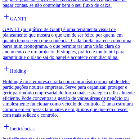
pagar contas, se não controlar bem o seu fluxo de caixa.
GANTT
GANTT (ou gráfico de Gantt) é uma ferramenta visual de
planeamento que mostra o que tem de ser feito, por quem, em
quanto tempo e em que sequência. Cada tarefa aparece como uma
barra num cronograma, o que permite ter uma visão clara do
andamento de um projecto. É simples, prático e muito útil para
garantir que o plano sai do papel e acontece com disciplina.
Holding
Holding é uma empresa criada com o propósito principal de deter
participações noutras empresas. Serve para organizar, proteger e
gerir património empresarial de forma mais estratégica e fiscalmente
eficiente. Pode concentrar a gestão de várias áreas de negócio ou
simplesmente funcionar como veículo de controlo. É uma estrutura
comum em empresas familiares e em grupos que querem crescer
com mais solidez e controlo.
Ineficiências