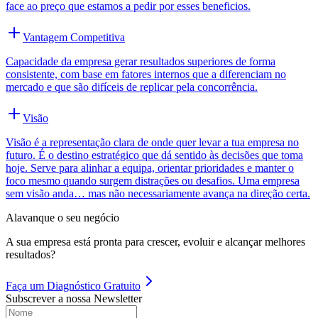
face ao preço que estamos a pedir por esses beneficios.
Vantagem Competitiva
Capacidade da empresa gerar resultados superiores de forma
consistente, com base em fatores internos que a diferenciam no
mercado e que são difíceis de replicar pela concorrência.
Visão
Visão é a representação clara de onde quer levar a tua empresa no
futuro. É o destino estratégico que dá sentido às decisões que toma
hoje. Serve para alinhar a equipa, orientar prioridades e manter o
foco mesmo quando surgem distrações ou desafios. Uma empresa
sem visão anda… mas não necessariamente avança na direção certa.
Alavanque o seu negócio
A sua empresa está pronta para crescer, evoluir e alcançar melhores
resultados?
Faça um
Diagnóstico Gratuito
Subscrever a nossa Newsletter