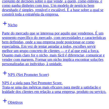
conjunto de decisões sobre o que vende, a quem, como entrega, e
como ganha dinheiro com isso. Um modelo de negócio bem
desenhado é simples, rentável e escalável. É a base sobre a qual se
constrói toda a estratégia da empresa.
Nicho
Parte do mercado que se interessa por aquilo que vendemos. É um
segmento específico do mercado, com necessidades e características
bem definidas, onde a sua empresa pode posicionar-se como
especialista. Em vez de tentar agradar a todos, escolhes servir
melhor um grupo concreto de clientes — e é aí que está a força.
Quanto mais claro for o nicho, mais fácil é diferenciar, comunicar e
vender com margem. Formar um nicho implica encontrar soluções
personalizadas ao individuo, à unidade.
NPS (Net Promoter Score)
NPS é a sigla para Net Promoter Score.
Trata-se uma das métricas mais eficazes para medir a satisfação e
lealdade dos clientes em relação a uma empresa, produto ou serviço.
Objetivos