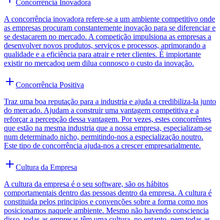
Concorrência Inovadora
A concorrência inovadora refere-se a um ambiente competitivo onde
as empresas procuram constantemente inovação para se diferenciar e
se destacarem no mercado. A competição impulsiona as empresas a
desenvolver novos produtos, serviços e processos, aprimorando a
qualidade e a eficiência para atrair e reter clientes. É impiortante
existir no mercadoq uem dilua connosco o custo da inovação.
Concorrência Positiva
Traz uma boa reputação para a industria e ajuda a credibiliza-la junto
do mercado. Ajudam a construir uma vantagem competitiva e a
reforçar a percepção dessa vantagem. Por vezes, estes concorrêntes
que estão na mesma industria que a nossa empresa, especializam-se
num determinado nicho, permitindo-nos a especialização noutro.
Este tipo de concorrência ajuda-nos a crescer empresarialmente.
Cultura da Empresa
A cultura da empresa é o seu software, são os hábitos
comportamentais dentro das pessoas dentro da empresa. A cultura é
constituida pelos principios e convenções sobre a forma como nos
posicionamos naquele ambiente. Mesmo não havendo consciencia
disso, todas as empresas têm uma cultura, no entanto, nem todas as