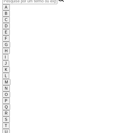
A
B
C
D
E
F
G
H
I
J
K
L
M
N
O
P
Q
R
S
T
U