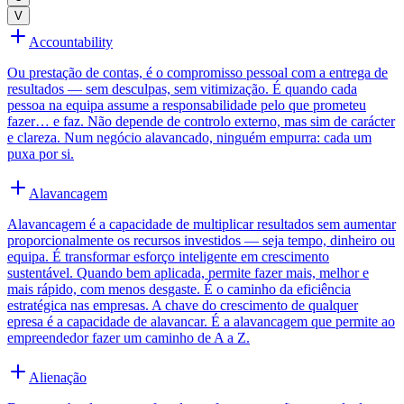
V
Accountability
Ou prestação de contas, é o compromisso pessoal com a entrega de
resultados — sem desculpas, sem vitimização. É quando cada
pessoa na equipa assume a responsabilidade pelo que prometeu
fazer… e faz. Não depende de controlo externo, mas sim de carácter
e clareza. Num negócio alavancado, ninguém empurra: cada um
puxa por si.
Alavancagem
Alavancagem é a capacidade de multiplicar resultados sem aumentar
proporcionalmente os recursos investidos — seja tempo, dinheiro ou
equipa. É transformar esforço inteligente em crescimento
sustentável. Quando bem aplicada, permite fazer mais, melhor e
mais rápido, com menos desgaste. É o caminho da eficiência
estratégica nas empresas. A chave do crescimento de qualquer
epresa é a capacidade de alavancar. É a alavancagem que permite ao
empreendedor fazer um caminho de A a Z.
Alienação