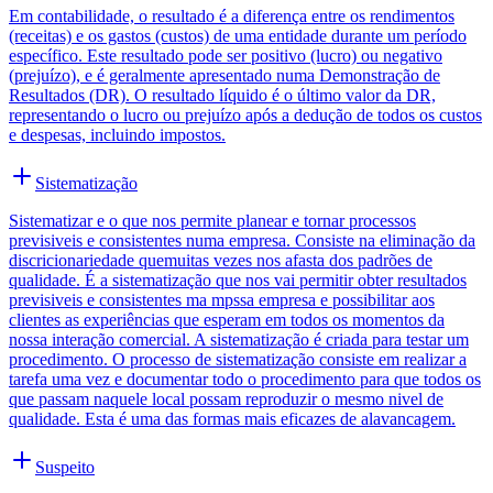
Em contabilidade, o resultado é a diferença entre os rendimentos
(receitas) e os gastos (custos) de uma entidade durante um período
específico. Este resultado pode ser positivo (lucro) ou negativo
(prejuízo), e é geralmente apresentado numa Demonstração de
Resultados (DR). O resultado líquido é o último valor da DR,
representando o lucro ou prejuízo após a dedução de todos os custos
e despesas, incluindo impostos.
Sistematização
Sistematizar e o que nos permite planear e tornar processos
previsiveis e consistentes numa empresa. Consiste na eliminação da
discricionariedade quemuitas vezes nos afasta dos padrões de
qualidade. É a sistematização que nos vai permitir obter resultados
previsiveis e consistentes ma mpssa empresa e possibilitar aos
clientes as experiências que esperam em todos os momentos da
nossa interação comercial. A sistematização é criada para testar um
procedimento. O processo de sistematização consiste em realizar a
tarefa uma vez e documentar todo o procedimento para que todos os
que passam naquele local possam reproduzir o mesmo nivel de
qualidade. Esta é uma das formas mais eficazes de alavancagem.
Suspeito