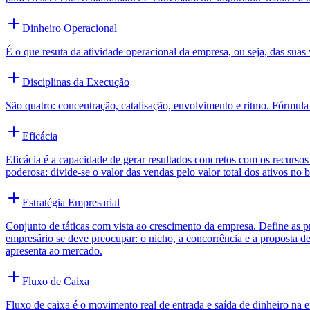
Dinheiro Operacional
É o que resuta da atividade operacional da empresa, ou seja, das s
Disciplinas da Execução
São quatro: concentração, catalisação, envolvimento e ritmo. Fórmula
Eficácia
Eficácia é a capacidade de gerar resultados concretos com os recurso
poderosa: divide-se o valor das vendas pelo valor total dos ativos no
Estratégia Empresarial
Conjunto de táticas com vista ao crescimento da empresa. Define as pr
empresário se deve preocupar: o nicho, a concorrência e a proposta d
apresenta ao mercado.
Fluxo de Caixa
Fluxo de caixa é o movimento real de entrada e saída de dinheiro na e