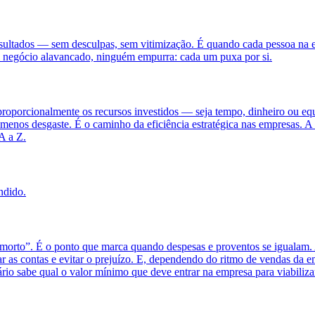
esultados — sem desculpas, sem vitimização. É quando cada pessoa na 
m negócio alavancado, ninguém empurra: cada um puxa por si.
oporcionalmente os recursos investidos — seja tempo, dinheiro ou equi
menos desgaste. É o caminho da eficiência estratégica nas empresas. A 
A a Z.
ndido.
morto”. É o ponto que marca quando despesas e proventos se igualam. A
ar as contas e evitar o prejuízo. E, dependendo do ritmo de vendas da e
ário sabe qual o valor mínimo que deve entrar na empresa para viabiliza