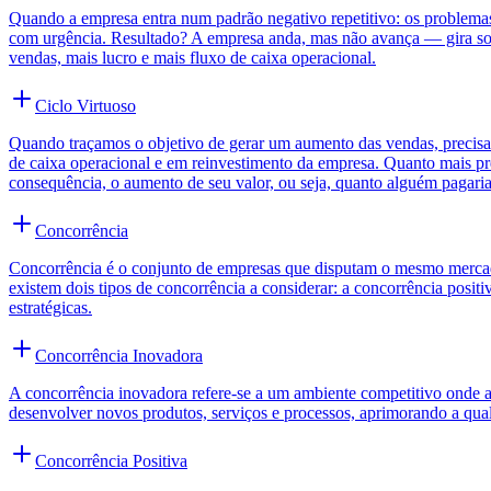
Quando a empresa entra num padrão negativo repetitivo: os problemas 
com urgência. Resultado? A empresa anda, mas não avança — gira sobr
vendas, mais lucro e mais fluxo de caixa operacional.
Ciclo Virtuoso
Quando traçamos o objetivo de gerar um aumento das vendas, precisam
de caixa operacional e em reinvestimento da empresa. Quanto mais previ
consequência, o aumento de seu valor, ou seja, quanto alguém pagari
Concorrência
Concorrência é o conjunto de empresas que disputam o mesmo mercad
existem dois tipos de concorrência a considerar: a concorrência posit
estratégicas.
Concorrência Inovadora
A concorrência inovadora refere-se a um ambiente competitivo onde 
desenvolver novos produtos, serviços e processos, aprimorando a quali
Concorrência Positiva