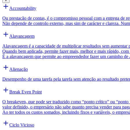
Accountability
Ou prestação de contas, é o compromisso pessoal com a entrega de r
Não depende de controlo externo, mas sim de carácter e clareza. Nu
Alavancagem
Alavancagem é a capacidade de multiplicar resultados sem aumentar pr
Quando bem aplicada, permite fazer mais, melhor e mais rápido, com 
É a alavancagem que permite ao empreendedor fazer um caminho de 
Alienação
Desempenho de uma tarefa pela tarefa sem atenção ao resultado prete
Break Even Point
O breakeven, que pode ser traduzido como “ponto crítico” ou “ponto 
valor definido, o empresário não sabe quanto precisa vender para pag
Ao ter todos os custos somados, incluindo fixos e variáveis, o empres
Ciclo Vicioso