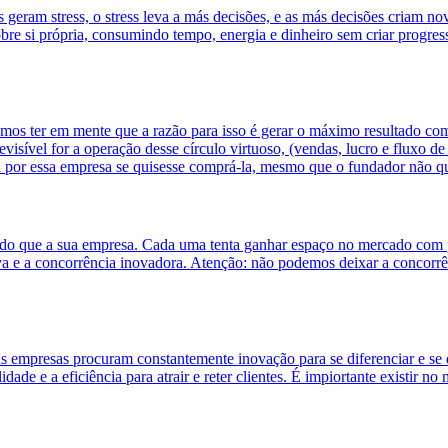
geram stress, o stress leva a más decisões, e as más decisões criam no
e si própria, consumindo tempo, energia e dinheiro sem criar progress
os ter em mente que a razão para isso é gerar o máximo resultado com l
sível for a operação desse círculo virtuoso, (vendas, lucro e fluxo de 
a por essa empresa se quisesse comprá-la, mesmo que o fundador não qu
o que a sua empresa. Cada uma tenta ganhar espaço no mercado com pr
iva e a concorrência inovadora. Atenção: não podemos deixar a concorrên
as empresas procuram constantemente inovação para se diferenciar e s
dade e a eficiência para atrair e reter clientes. É impiortante existir 