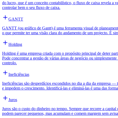
do lucro, que é um conceito contabilístico, o fluxo de caixa revela 
controlar bem o seu fluxo de caixa.
GANTT
GANTT (ou gráfico de Gantt) é uma ferramenta visual de planeament
o que permite ter uma visão clara do andamento de um projecto. É simpl
Holding
Holding é uma empresa criada com o propósito principal de deter parti
Pode concentrar a gestão de várias áreas de negócio ou simplesment
controlo.
Ineficiências
Ineficiências são desperdícios escondidos no dia a dia da empresa —
e impedem o crescimento. Identificá-las e eliminá-las é uma das forma
Juros
Juros são o custo do dinheiro no tempo. Sempre que recorre a capital 
podem parecer pequenos, mas acumulam e comem margem sem avisar. 