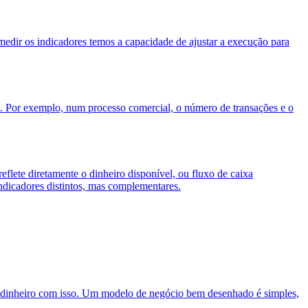
edir os indicadores temos a capacidade de ajustar a execução para
al. Por exemplo, num processo comercial, o número de transações e o
eflete diretamente o dinheiro disponível, ou fluxo de caixa
indicadores distintos, mas complementares.
ha dinheiro com isso. Um modelo de negócio bem desenhado é simples,