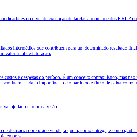
indicadores do nivel de execução de tarefas a montante dos KRI. Ao m
sultados intermédios que contribuem para um determinado resultado fin
m valor final de faturação.
os custos e despesas do período. É um conceito contabilístico, mas não r
xa sem lucro — daí a importância de olhar lucro e fluxo de caixa como 
 vai ajudar a cumprir a visão.
unto de decisões sobre o que vende, a quem, como entrega, e como gan
a da empresa.