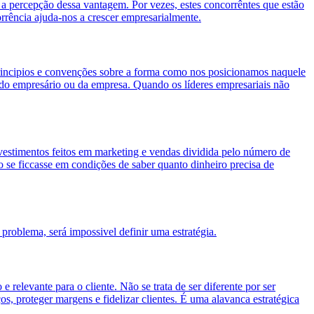
 a percepção dessa vantagem. Por vezes, estes concorrêntes que estão
rrência ajuda-nos a crescer empresarialmente.
 principios e convenções sobre a forma como nos posicionamos naquele
 do empresário ou da empresa. Quando os líderes empresariais não
estimentos feitos em marketing e vendas dividida pelo número de
se ficcasse em condições de saber quanto dinheiro precisa de
problema, será impossivel definir uma estratégia.
elevante para o cliente. Não se trata de ser diferente por ser
s, proteger margens e fidelizar clientes. É uma alavanca estratégica