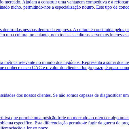
to do mercado. Ajudam a construir uma vantagem competitiva e a reforçar
ado nicho, permitindo-nos a especialização noutro. Este tipo de conco
s dentro das pessoas dentro da empresa. A cultura é constituida pelos
m uma cultura, no entanto, nem todas as culturas servem os interesses
 métrica relevante no mundo dos negócios. Representa a soma dos inv
 conhece o seu CAC e o valor do cliente a longo prazo, é quase como 
sidades dos nossos clientes. Se não somos capazes de diagnosticar um 
va que permite uma posição forte no mercado ao oferecer algo único e r
lema específico. Esta diferenciação permite-te fugir da guerra de preço
iferenciação a longo prazo.