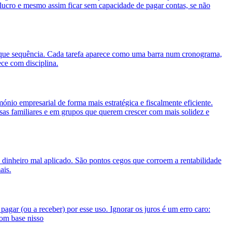
 lucro e mesmo assim ficar sem capacidade de pagar contas, se não
 que sequência. Cada tarefa aparece como uma barra num cronograma,
ece com disciplina.
ónio empresarial de forma mais estratégica e fiscalmente eficiente.
as familiares e em grupos que querem crescer com mais solidez e
 dinheiro mal aplicado. São pontos cegos que corroem a rentabilidade
ais.
agar (ou a receber) por esse uso. Ignorar os juros é um erro caro:
om base nisso