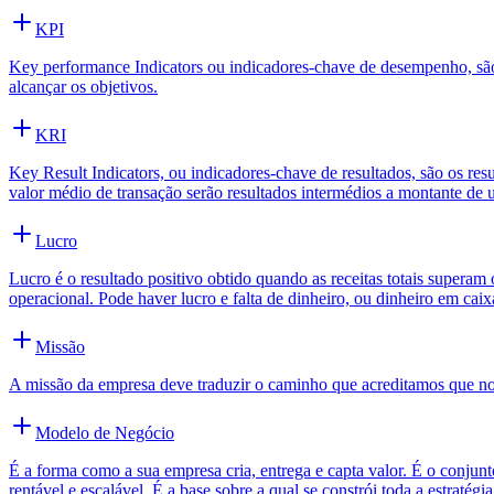
KPI
Key performance Indicators ou indicadores-chave de desempenho, são 
alcançar os objetivos.
KRI
Key Result Indicators, ou indicadores-chave de resultados, são os re
valor médio de transação serão resultados intermédios a montante de u
Lucro
Lucro é o resultado positivo obtido quando as receitas totais superam 
operacional. Pode haver lucro e falta de dinheiro, ou dinheiro em cai
Missão
A missão da empresa deve traduzir o caminho que acreditamos que nos
Modelo de Negócio
É a forma como a sua empresa cria, entrega e capta valor. É o conj
rentável e escalável. É a base sobre a qual se constrói toda a estratégi