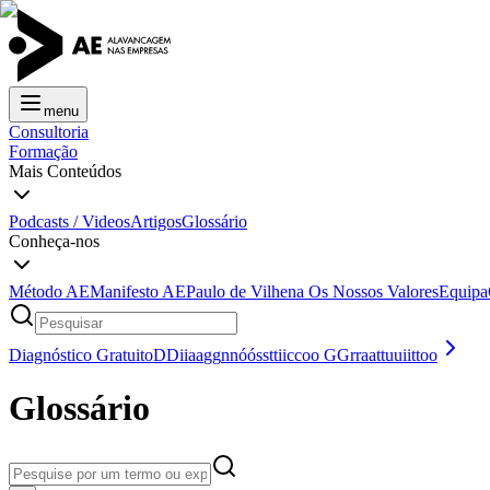
menu
Consultoria
Formação
Mais Conteúdos
Podcasts / Videos
Artigos
Glossário
Conheça-nos
Método AE
Manifesto AE
Paulo de Vilhena
Os Nossos Valores
Equipa
Diagnóstico Gratuito
D
D
i
i
a
a
g
g
n
n
ó
ó
s
s
t
t
i
i
c
c
o
o
G
G
r
r
a
a
t
t
u
u
i
i
t
t
o
o
Glossário