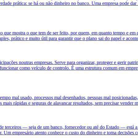
a verdade prática: se há ou não dinheiro no banco. Uma empresa pode dar
o que mostra o que tem de ser feito, por quem, em quanto tempo e em
es, prático e muito útil para garantir que o plano sai do papel e acont
cipações noutras empresas. Serve para organizar, proteger e gerir patrim
e funcionar como veículo de controlo. É uma estrutura comum em empres
 tempo mal usado, processos mal desenhados, pessoas mal posicionadas,
s mais rápidas e seguras de alavancar resultados, sem precisar vender m
de terceiros — seja de um banco, fornecedor ou até do Estado — está a p
Um empresário atento conhece o custo do dinheiro e toma decisões c