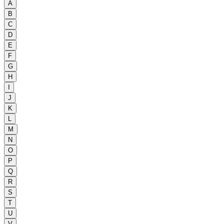
A
B
C
D
E
F
G
H
I
J
K
L
M
N
O
P
Q
R
S
T
U
V