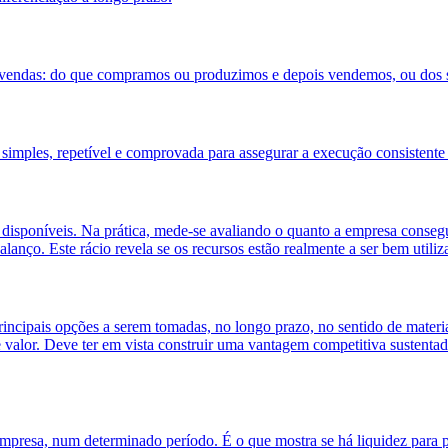
uas vendas: do que compramos ou produzimos e depois vendemos, ou dos 
 simples, repetível e comprovada para assegurar a execução consistente
s disponíveis. Na prática, mede-se avaliando o quanto a empresa conse
 balanço. Este rácio revela se os recursos estão realmente a ser bem uti
incipais opções a serem tomadas, no longo prazo, no sentido de material
e valor. Deve ter em vista construir uma vantagem competitiva sustenta
mpresa, num determinado período. É o que mostra se há liquidez para pa