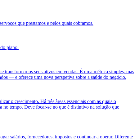
servoços que prestamos e pelos quais cobramos.
 do plano.
gue transformar os seus ativos em vendas. É uma métrica simples, mas
lizados — e oferece uma nova perspetiva sobre a saúde do negócio.
izar o crescimento. Há três àreas essenciais com as quais o
da no tempo. Deve focar-se no que é distintivo na solução que
gar salários, fornecedores, impostos e continuar a operar. Diferente