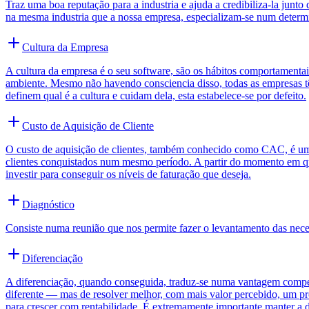
Traz uma boa reputação para a industria e ajuda a credibiliza-la jun
na mesma industria que a nossa empresa, especializam-se num determin
Cultura da Empresa
A cultura da empresa é o seu software, são os hábitos comportamentai
ambiente. Mesmo não havendo consciencia disso, todas as empresas tê
definem qual é a cultura e cuidam dela, esta estabelece-se por defeito.
Custo de Aquisição de Cliente
O custo de aquisição de clientes, também conhecido como CAC, é uma
clientes conquistados num mesmo período. A partir do momento em que
investir para conseguir os níveis de faturação que deseja.
Diagnóstico
Consiste numa reunião que nos permite fazer o levantamento das neces
Diferenciação
A diferenciação, quando conseguida, traduz-se numa vantagem competiti
diferente — mas de resolver melhor, com mais valor percebido, um prob
para crescer com rentabilidade. É extremamente importante manter a d