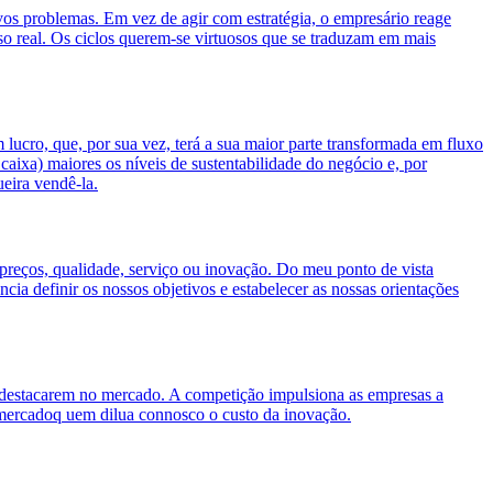
vos problemas. Em vez de agir com estratégia, o empresário reage
o real. Os ciclos querem-se virtuosos que se traduzam em mais
ucro, que, por sua vez, terá a sua maior parte transformada em fluxo
caixa) maiores os níveis de sustentabilidade do negócio e, por
eira vendê-la.
eços, qualidade, serviço ou inovação. Do meu ponto de vista
cia definir os nossos objetivos e estabelecer as nossas orientações
e destacarem no mercado. A competição impulsiona as empresas a
no mercadoq uem dilua connosco o custo da inovação.