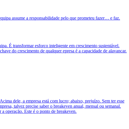
equipa assume a responsabilidade pelo que prometeu fazer… e faz.
pa. É transformar esforço inteligente em crescimento sustentável.
chave do crescimento de qualquer epresa é a capacidade de alavancar.
cima dele, a empresa está com lucro; abaixo, prejuízo. Sem ter esse
mpresa, talvez precise saber o breakeven anual, mensal ou semanal.
r a operação. Este é o ponto de breakeven.