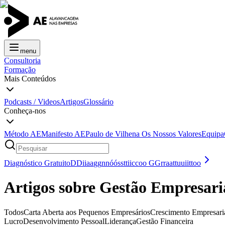
menu
Consultoria
Formação
Mais Conteúdos
Podcasts / Videos
Artigos
Glossário
Conheça-nos
Método AE
Manifesto AE
Paulo de Vilhena
Os Nossos Valores
Equipa
Diagnóstico Gratuito
D
D
i
i
a
a
g
g
n
n
ó
ó
s
s
t
t
i
i
c
c
o
o
G
G
r
r
a
a
t
t
u
u
i
i
t
t
o
o
Artigos sobre Gestão Empresari
Todos
Carta Aberta aos Pequenos Empresários
Crescimento Empresari
Lucro
Desenvolvimento Pessoal
Liderança
Gestão Financeira