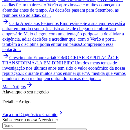
os dias ficam maiores, o Verão aproxima-se e muitos começam a
abrandar antes de tempo. As decisões passam para Setembro, as
reuniões são adiadas, os ...
Carta Aberta aos Pequenos Empresários
Se a sua empresa está a
entrar em modo espera, leia isto antes de chegar setembro
Caro
empresário,Maio chegou com uma tentação perigosa: a de aliviar a
exigência, adiar decisões e acreditar que, com o Verão à porta,
também a disciplina podia entrar em pausa.Compreendo essa
tentação...
Crescimento Empresarial
COMO CRIAR REPUTAÇÃO E
TRANSFORMÁ-LA EM DINHEIRO
Um dos meus temas de
investigação nos últimos anos tem sido o valor económico da nossa
reputação.E durante muitos anos ensinei que:“À medida que vamos
dando o nosso melhor, encontrando formas de ajuda...
Mais Artigos
Alavanque o seu negócio
Detalhe: Artigo
Faça um
Diagnóstico Gratuito
Subscrever a nossa Newsletter