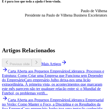
E é para isso que toda a ajuda é bem-vinda.
Paulo de Vilhena
Presidente na Paulo de Vilhena Business Excelerators
Artigos Relacionados
Mais Artigos
Previous slide
Carta Aberta aos Pequenos Empresários
Liderança, Processos e
Estrutura: Como Criar uma Empresa que Funciona sem Depender
do Empresário
Caro empresário,Julho deixa-nos uma lição
extraordinária. À primeira vista, os acontecimentos que marcaram
este mês parecem não ter qualquer relação entre si: o Mundial de
Futebol, os problemas verifi...
Carta Aberta aos Pequenos Empresários
Liderança Empresarial
no Verão: Como Manter o Foco, a Disciplina e os Resultados da
Sua Empresa
Caro empresário,Junho traz uma tentação conhecida: