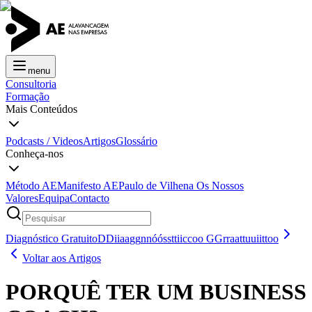
menu
Consultoria
Formação
Mais Conteúdos
Podcasts / Videos
Artigos
Glossário
Conheça-nos
Método AE
Manifesto AE
Paulo de Vilhena
Os Nossos
Valores
Equipa
Contacto
Diagnóstico Gratuito
D
D
i
i
a
a
g
g
n
n
ó
ó
s
s
t
t
i
i
c
c
o
o
G
G
r
r
a
a
t
t
u
u
i
i
t
t
o
o
Voltar aos Artigos
PORQUÊ TER UM BUSINESS