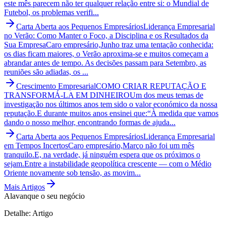
este mês parecem não ter qualquer relação entre si: o Mundial de
Futebol, os problemas verifi...
Carta Aberta aos Pequenos Empresários
Liderança Empresarial
no Verão: Como Manter o Foco, a Disciplina e os Resultados da
Sua Empresa
Caro empresário,Junho traz uma tentação conhecida:
os dias ficam maiores, o Verão aproxima-se e muitos começam a
abrandar antes de tempo. As decisões passam para Setembro, as
reuniões são adiadas, os ...
Crescimento Empresarial
COMO CRIAR REPUTAÇÃO E
TRANSFORMÁ-LA EM DINHEIRO
Um dos meus temas de
investigação nos últimos anos tem sido o valor económico da nossa
reputação.E durante muitos anos ensinei que:“À medida que vamos
dando o nosso melhor, encontrando formas de ajuda...
Carta Aberta aos Pequenos Empresários
Liderança Empresarial
em Tempos Incertos
Caro empresário,Março não foi um mês
tranquilo.E, na verdade, já ninguém espera que os próximos o
sejam.Entre a instabilidade geopolítica crescente — com o Médio
Oriente novamente sob tensão, as movim...
Mais Artigos
Alavanque o seu negócio
Detalhe: Artigo