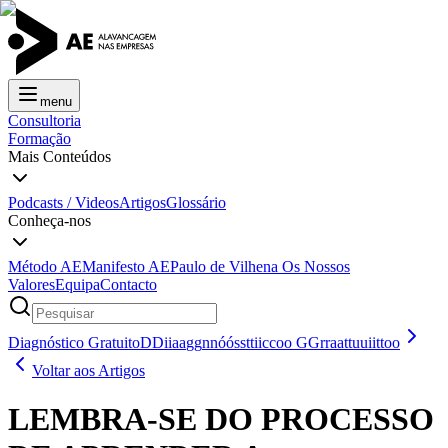
menu
Consultoria
Formação
Mais Conteúdos
Podcasts / Videos
Artigos
Glossário
Conheça-nos
Método AE
Manifesto AE
Paulo de Vilhena
Os Nossos
Valores
Equipa
Contacto
Diagnóstico Gratuito
D
D
i
i
a
a
g
g
n
n
ó
ó
s
s
t
t
i
i
c
c
o
o
G
G
r
r
a
a
t
t
u
u
i
i
t
t
o
o
Voltar aos Artigos
LEMBRA-SE DO PROCESSO