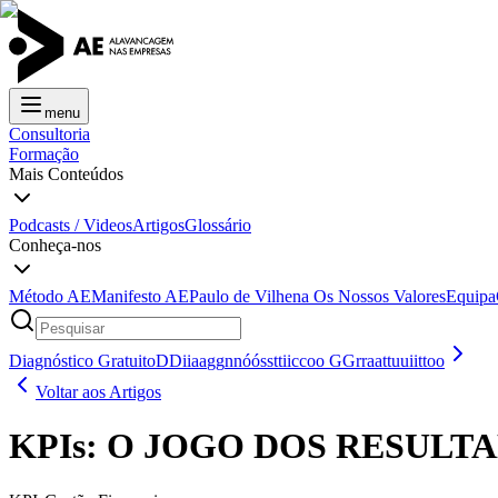
menu
Consultoria
Formação
Mais Conteúdos
Podcasts / Videos
Artigos
Glossário
Conheça-nos
Método AE
Manifesto AE
Paulo de Vilhena
Os Nossos Valores
Equipa
Diagnóstico Gratuito
D
D
i
i
a
a
g
g
n
n
ó
ó
s
s
t
t
i
i
c
c
o
o
G
G
r
r
a
a
t
t
u
u
i
i
t
t
o
o
Voltar aos Artigos
KPIs: O JOGO DOS RESULT