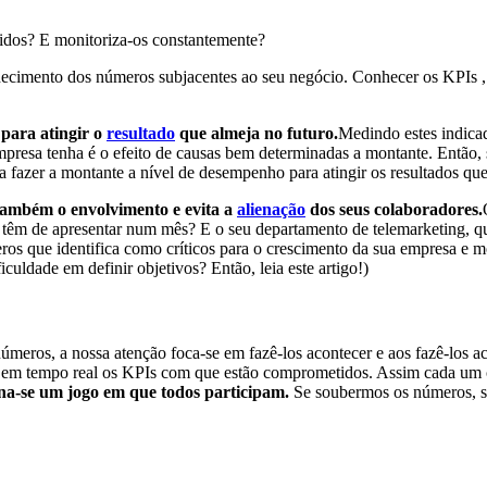
idos? E monitoriza-os constantemente?
cimento dos números subjacentes ao seu negócio. Conhecer os KPIs , 
 para atingir o
resultado
que almeja no futuro.
Medindo estes indicad
empresa tenha é o efeito de causas bem determinadas a montante. Então, s
isa fazer a montante a nível de desempenho para atingir os resultados q
também o envolvimento e evita a
alienação
dos seus colaboradores.
têm de apresentar num mês? E o seu departamento de telemarketing, qu
eros que identifica como críticos para o crescimento da sua empresa e
uldade em definir objetivos? Então, leia este artigo!)
eros, a nossa atenção foca-se em fazê-los acontecer e aos fazê-los a
 em tempo real os KPIs com que estão comprometidos. Assim cada um ch
orna-se um jogo em que todos participam.
Se soubermos os números, sa