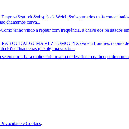
a Empresa
Segundo&nbsp;Jack Welch,&nbsp;um dos mais conceituados g
 que chamamos curva...
S
Como tenho vindo a repetir com frequência, a chave dos resultados emp
CEIRAS QUE ALGUMA VEZ TOMOU?
Estava em Londres, no ano de 
 decisões financeiras que alguma vez to...
 se encerrou.Para muitos foi um ano de desafios mas abençoado com res
e Privacidade e Cookies
.