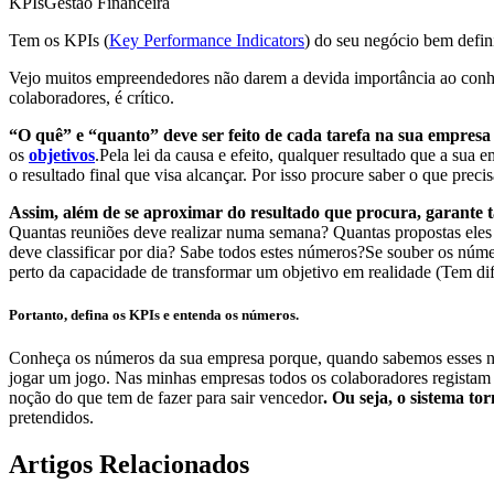
KPIs
Gestão Financeira
Tem os KPIs (
Key Performance Indicators
) do seu negócio bem defin
Vejo muitos empreendedores não darem a devida importância ao conhe
colaboradores, é crítico.
“O quê” e “quanto” deve ser feito de cada tarefa na sua empresa
os
objetivos
.Pela lei da causa e efeito, qualquer resultado que a sua 
o resultado final que visa alcançar. Por isso procure saber o que prec
Assim, além de se aproximar do resultado que procura, garante 
Quantas reuniões deve realizar numa semana? Quantas propostas eles 
deve classificar por dia? Sabe todos estes números?Se souber os núm
perto da capacidade de transformar um objetivo em realidade (Tem dific
Portanto, defina os KPIs e entenda os números.
Conheça os números da sua empresa porque, quando sabemos esses núm
jogar um jogo. Nas minhas empresas todos os colaboradores registam
noção do que tem de fazer para sair vencedor
. Ou seja, o sistema t
pretendidos.
Artigos Relacionados