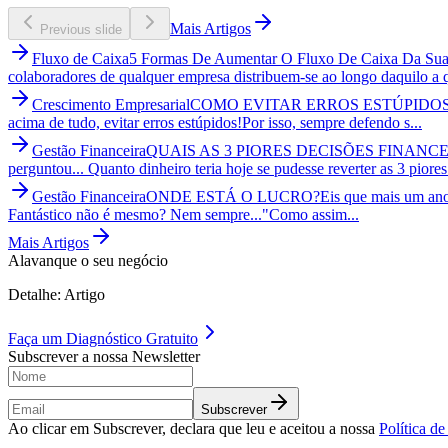
Mais Artigos
Previous slide
Fluxo de Caixa
5 Formas De Aumentar O Fluxo De Caixa Da Su
colaboradores de qualquer empresa distribuem-se ao longo daquilo a
Crescimento Empresarial
COMO EVITAR ERROS ESTÚPIDO
acima de tudo, evitar erros estúpidos!Por isso, sempre defendo s...
Gestão Financeira
QUAIS AS 3 PIORES DECISÕES FINAN
perguntou... Quanto dinheiro teria hoje se pudesse reverter as 3 piores
Gestão Financeira
ONDE ESTÁ O LUCRO?
Eis que mais um ano
Fantástico não é mesmo? Nem sempre..."Como assim...
Mais Artigos
Alavanque o seu negócio
Detalhe: Artigo
Faça um
Diagnóstico Gratuito
Subscrever a nossa Newsletter
Subscrever
Ao clicar em Subscrever, declara que leu e aceitou a nossa
Política d