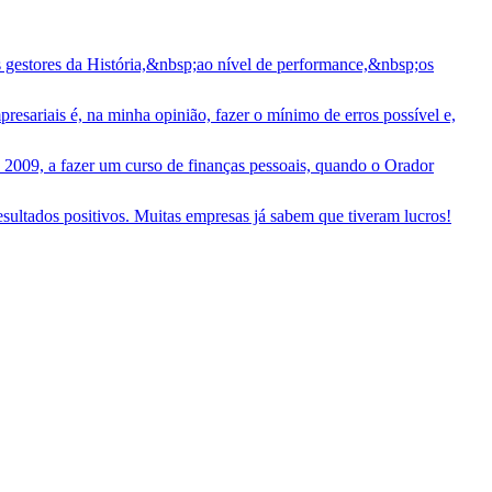
estores da História,&nbsp;ao nível de performance,&nbsp;os
resariais é, na minha opinião, fazer o mínimo de erros possível e,
2009, a fazer um curso de finanças pessoais, quando o Orador
ultados positivos. Muitas empresas já sabem que tiveram lucros!