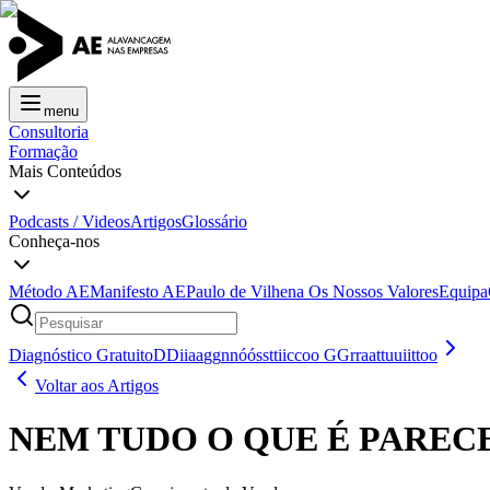
menu
Consultoria
Formação
Mais Conteúdos
Podcasts / Videos
Artigos
Glossário
Conheça-nos
Método AE
Manifesto AE
Paulo de Vilhena
Os Nossos Valores
Equipa
Diagnóstico Gratuito
D
D
i
i
a
a
g
g
n
n
ó
ó
s
s
t
t
i
i
c
c
o
o
G
G
r
r
a
a
t
t
u
u
i
i
t
t
o
o
Voltar aos Artigos
NEM TUDO O QUE É PARECE