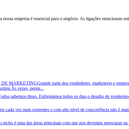
a nossa empresa é essencial para o negócio
. As ligações emocionais ent
S DE MARKETING
Grande parte dos vendedores, marketeers e empres
keting.Às vezes, pergu...
Todos sabemos disso. Enfrentamos todos os dias o desafio de vendermos
s cada vez mais exigentes e com alto nível de concorrência não é mais
o nicho é uma das áreas principais com que nos devemos preocupar na h