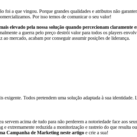
ão foi a que vingou. Porque grandes qualidades e atributos não garant
omercializamos. Por isso temos de comunicar o seu valor!
mais elevado pela nossa solução quando percecionam claramente es
rmalmente a guerra pelo preço destrói valor para todos os players envol
z ao mercado, acabam por conseguir assumir posições de liderança.
ais exigente. Todos pretendem uma solução adaptada à sua identidade.
ea servem acima de tudo para não perderem a notoriedade face aos seus 
ing e extremamente reduzida a monitorização e rastreio do que resulta
 uma Campanha de Marketing
neste artigo
e crie a sua!