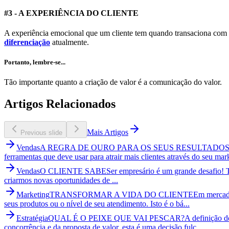
#3 - A EXPERIÊNCIA DO CLIENTE
A experiência emocional que um cliente tem quando transaciona com 
diferenciação
atualmente.
Portanto, lembre-se...
Tão importante quanto a criação de valor é a comunicação do valor.
Artigos Relacionados
Mais Artigos
Previous slide
Vendas
A REGRA DE OURO PARA OS SEUS RESULTADO
ferramentas que deve usar para atrair mais clientes através do seu mar
Vendas
O CLIENTE SABE
Ser empresário é um grande desafio! 
criarmos novas oportunidades de ...
Marketing
TRANSFORMAR A VIDA DO CLIENTE
Em mercado
seus produtos ou o nível de seu atendimento. Isto é o bá...
Estratégia
QUAL É O PEIXE QUE VAI PESCAR?
A definição d
concorrência e da proposta de valor, esta é uma decisão fulc...