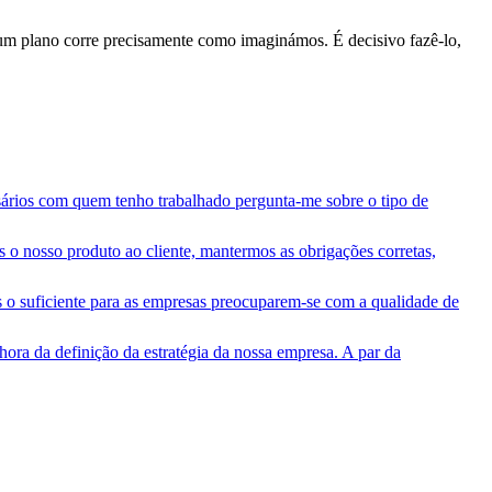
 um plano corre precisamente como imaginámos. É decisivo fazê-lo,
ários com quem tenho trabalhado pergunta-me sobre o tipo de
 o nosso produto ao cliente, mantermos as obrigações corretas,
 o suficiente para as empresas preocuparem-se com a qualidade de
ora da definição da estratégia da nossa empresa. A par da