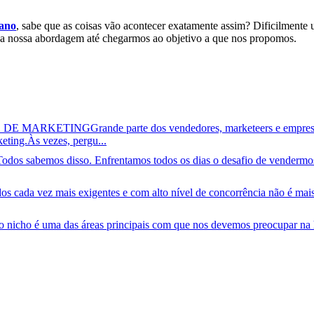
lano
, sabe que as coisas vão acontecer exatamente assim? Dificilmente
ar a nossa abordagem até chegarmos ao objetivo a que nos propomos.
S DE MARKETING
Grande parte dos vendedores, marketeers e empres
keting.Às vezes, pergu...
Todos sabemos disso. Enfrentamos todos os dias o desafio de vendermos
s cada vez mais exigentes e com alto nível de concorrência não é mais
o nicho é uma das áreas principais com que nos devemos preocupar na h