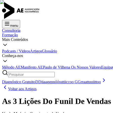
menu
Consultoria
Formação
Mais Conteúdos
Podcasts / Videos
Artigos
Glossário
Conheça-nos
Método AE
Manifesto AE
Paulo de Vilhena
Os Nossos Valores
Equipa
Diagnóstico Gratuito
D
D
i
i
a
a
g
g
n
n
ó
ó
s
s
t
t
i
i
c
c
o
o
G
G
r
r
a
a
t
t
u
u
i
i
t
t
o
o
Voltar aos Artigos
As 3 Lições Do Funil De Vendas