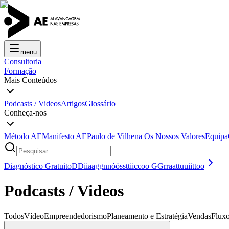
menu
Consultoria
Formação
Mais Conteúdos
Podcasts / Videos
Artigos
Glossário
Conheça-nos
Método AE
Manifesto AE
Paulo de Vilhena
Os Nossos Valores
Equipa
Diagnóstico Gratuito
D
D
i
i
a
a
g
g
n
n
ó
ó
s
s
t
t
i
i
c
c
o
o
G
G
r
r
a
a
t
t
u
u
i
i
t
t
o
o
Podcasts / Videos
Todos
Vídeo
Empreendedorismo
Planeamento e Estratégia
Vendas
Fluxo