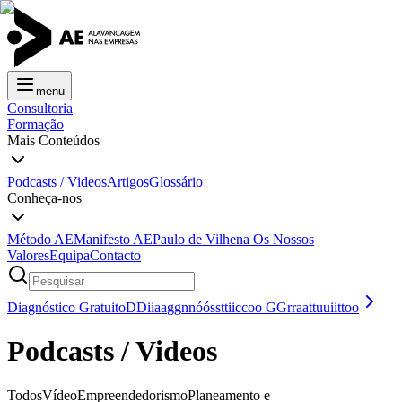
menu
Consultoria
Formação
Mais Conteúdos
Podcasts / Videos
Artigos
Glossário
Conheça-nos
Método AE
Manifesto AE
Paulo de Vilhena
Os Nossos
Valores
Equipa
Contacto
Diagnóstico Gratuito
D
D
i
i
a
a
g
g
n
n
ó
ó
s
s
t
t
i
i
c
c
o
o
G
G
r
r
a
a
t
t
u
u
i
i
t
t
o
o
Podcasts / Videos
Todos
Vídeo
Empreendedorismo
Planeamento e