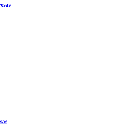
esas
sas