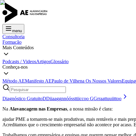
menu
Consultoria
Formação
Mais Conteúdos
Podcasts / Videos
Artigos
Glossário
Conheça-nos
Método AE
Manifesto AE
Paulo de Vilhena
Os Nossos Valores
Equipa
Diagnóstico Gratuito
D
D
i
i
a
a
g
g
n
n
ó
ó
s
s
t
t
i
i
c
c
o
o
G
G
r
r
a
a
t
t
u
u
i
i
t
t
o
o
Na
Alavancagem nas Empresas
, a nossa missão é clara:
ajudar PME a tornarem-se mais produtivas, mais rentáveis e mais prepa
Acreditamos que o crescimento empresarial não acontece por acaso. 
Trabalhamos com empresários e equipas que querem pensar melhor, de