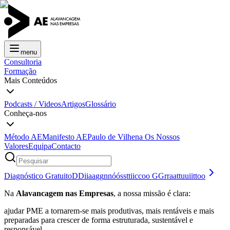
menu
Consultoria
Formação
Mais Conteúdos
Podcasts / Videos
Artigos
Glossário
Conheça-nos
Método AE
Manifesto AE
Paulo de Vilhena
Os Nossos
Valores
Equipa
Contacto
Diagnóstico Gratuito
D
D
i
i
a
a
g
g
n
n
ó
ó
s
s
t
t
i
i
c
c
o
o
G
G
r
r
a
a
t
t
u
u
i
i
t
t
o
o
Na
Alavancagem nas Empresas
, a nossa missão é clara:
ajudar PME a tornarem-se mais produtivas, mais rentáveis e mais
preparadas para crescer de forma estruturada, sustentável e
responsável.