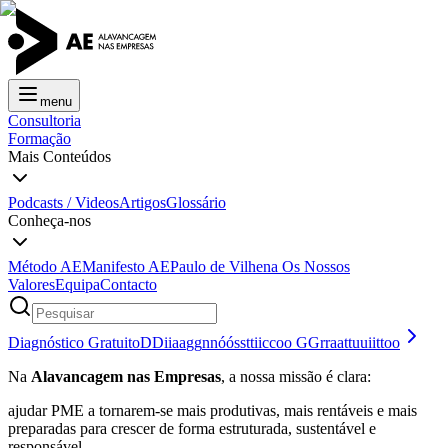
menu
Consultoria
Formação
Mais Conteúdos
Podcasts / Videos
Artigos
Glossário
Conheça-nos
Método AE
Manifesto AE
Paulo de Vilhena
Os Nossos
Valores
Equipa
Contacto
Diagnóstico Gratuito
D
D
i
i
a
a
g
g
n
n
ó
ó
s
s
t
t
i
i
c
c
o
o
G
G
r
r
a
a
t
t
u
u
i
i
t
t
o
o
Na
Alavancagem nas Empresas
, a nossa missão é clara:
ajudar PME a tornarem-se mais produtivas, mais rentáveis e mais
preparadas para crescer de forma estruturada, sustentável e
responsável.