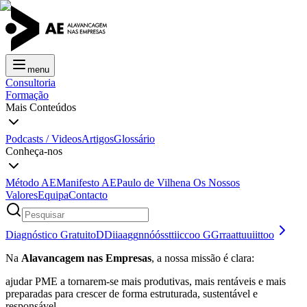
menu
Consultoria
Formação
Mais Conteúdos
Podcasts / Videos
Artigos
Glossário
Conheça-nos
Método AE
Manifesto AE
Paulo de Vilhena
Os Nossos
Valores
Equipa
Contacto
Diagnóstico Gratuito
D
D
i
i
a
a
g
g
n
n
ó
ó
s
s
t
t
i
i
c
c
o
o
G
G
r
r
a
a
t
t
u
u
i
i
t
t
o
o
Na
Alavancagem nas Empresas
, a nossa missão é clara:
ajudar PME a tornarem-se mais produtivas, mais rentáveis e mais
preparadas para crescer de forma estruturada, sustentável e
responsável.