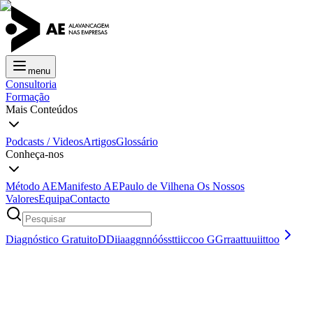
menu
Consultoria
Formação
Mais Conteúdos
Podcasts / Videos
Artigos
Glossário
Conheça-nos
Método AE
Manifesto AE
Paulo de Vilhena
Os Nossos
Valores
Equipa
Contacto
Diagnóstico Gratuito
D
D
i
i
a
a
g
g
n
n
ó
ó
s
s
t
t
i
i
c
c
o
o
G
G
r
r
a
a
t
t
u
u
i
i
t
t
o
o