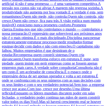
artificial já não é uma promessa — é uma vantagem competitiva.A
pressão nos custos não vai aliviar.A margem não regressa sozinha.A
produtividade não aumenta por boa vontade.E a verdade é esta, sem
romantismos:Quem não mede, não controla.Quem não controla, não
cresce.Quem não cresce, fica para trás.A visão estóica num mundo
instávelO estoicismo nunca prometeu conforto.Prometeu
clareza.Ensina-nos que não controlamos o mundo — controlamos a
nossa preparação.O empresário que sobreviverá aos próximos anos
não é o mais otimista.É o mais disciplinado.Disciplina para:pensar
estrategicamente;estruturar processos;medir resultados;formar
equipas;decidir com dados e não com emoções.O capitalismo não
falhou. Muitos empresários é que desistiram de o
estudar.Recompensa quem constrói sistemas.Quem cria
alavancagem.Quem transforma esforço em estrutura.E pune, sem
piedade, quem insiste em gerir empresas como se fossem apenas
empregos mais caros.A verdade sobre consultoriaConsultoria não é
um custo.É um acelerador de consciência.É o espaço onde o
empresário deixa de ser apenas operador e volta a ser estratega.É
onde se confronta:com os seus números,com as suas decisões,com
os seus limites,e com o seu verdadeiro potencial.Sem isso, a empresa
cresce por acaso.Com isso, cresce por desenho.Uma última
reflexãoEnquanto os líderes mundiais discutem poder em salas
fechadas, o verdadeiro poder continua nas mãos de quem constrói
valor todos os dias:Você.Mas só haverá crescimento real se houver
método.Só haverá método se houver estrutura.Só haverá estrutura se