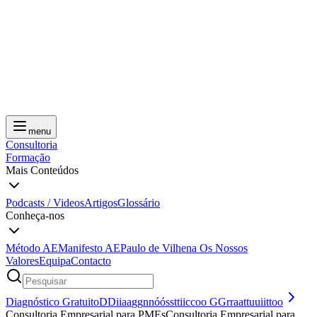
menu
Consultoria
Formação
Mais Conteúdos
Podcasts / Videos
Artigos
Glossário
Conheça-nos
Método AE
Manifesto AE
Paulo de Vilhena
Os Nossos
Valores
Equipa
Contacto
Diagnóstico Gratuito
D
D
i
i
a
a
g
g
n
n
ó
ó
s
s
t
t
i
i
c
c
o
o
G
G
r
r
a
a
t
t
u
u
i
i
t
t
o
o
Consultoria Empresarial para PMEs
C
o
n
s
u
l
t
o
r
i
a
E
m
p
r
e
s
a
r
i
a
l
p
a
r
a