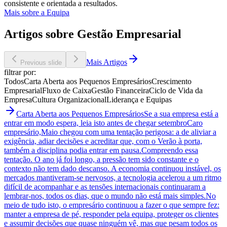
consistente e orientada a resultados.
Mais sobre a Equipa
Artigos sobre Gestão Empresarial
Mais Artigos
Previous slide
filtrar por:
Todos
Carta Aberta aos Pequenos Empresários
Crescimento
Empresarial
Fluxo de Caixa
Gestão Financeira
Ciclo de Vida da
Empresa
Cultura Organizacional
Liderança e Equipas
Carta Aberta aos Pequenos Empresários
Se a sua empresa está a
entrar em modo espera, leia isto antes de chegar setembro
Caro
empresário,Maio chegou com uma tentação perigosa: a de aliviar a
exigência, adiar decisões e acreditar que, com o Verão à porta,
também a disciplina podia entrar em pausa.Compreendo essa
tentação. O ano já foi longo, a pressão tem sido constante e o
contexto não tem dado descanso. A economia continuou instável, os
mercados mantiveram-se nervosos, a tecnologia acelerou a um ritmo
difícil de acompanhar e as tensões internacionais continuaram a
lembrar-nos, todos os dias, que o mundo não está mais simples.No
meio de tudo isto, o empresário continuou a fazer o que sempre fez:
manter a empresa de pé, responder pela equipa, proteger os clientes
e assumir decisões que quase ninguém vê, mas que pesam todos os