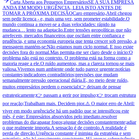
Carta Aberta aos Pequenos Empresários
SE A SUA EMPRESA
ANDA EM MODO URGÊNCIA, LEIA ISTO ANTES DE
TOMAR A PRÓXIMA DECISÃO
Caro empresário,Abril chegou
sem pedir licença - e, mais uma vez, sem prometer estabilidade.O
mundo continua a mover-se a duas velocidades: rápido na
mudança… lento na adaptação.Entre tensões geopolíticas que não
arrefecem, mercados financeiros que oscilam entre confiança e
prudência, e uma economia europeia que tenta crescer sob pressão, a
mensagem mantém-se:Não estamos num ciclo normal. E isso exige
decisões fora do normal.Mas permita-me ser claro desde o início:O
problema não está no contexto. O problema está na forma como a
maioria reage a ele.O ruído aumentou, mas a clareza tornou-se mais
valiosa.Vivemos num ambiente onde tudo parece urgente:notícias
constantes;indicadores contraditórios;previsões que mudam
semanalmente;pressão operacional diária.E, no meio deste ruído,
muitos empresários perdem o essencial:👉 deixam de pensar
estrategicamente;👉 passam a gerir por impulso;👉 trocam estrutura
por reação;Trabalham mais. Decidem pior.⚠️ O maior erro de Abril:
viver em modo urgênciaSe há um padrão que se intensificou este
mês, é este: Empresários absorvidos pelo imediato.resolver
problemas do dia;apagar fogos;ajustar decisões constantemente;adiar
o que realmente importa.A sensação é de controlo.A realidade é
perda de direção.Urgência constante é inimiga da estratégia e sem
estratégia, não há crescimento consistente. Há apenas sobrevivência.