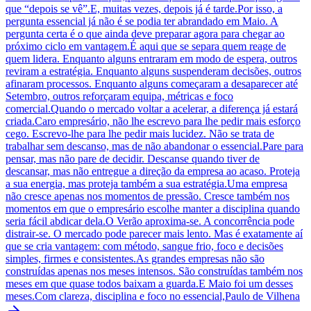
que “depois se vê”.E, muitas vezes, depois já é tarde.Por isso, a
pergunta essencial já não é se podia ter abrandado em Maio. A
pergunta certa é o que ainda deve preparar agora para chegar ao
próximo ciclo em vantagem.É aqui que se separa quem reage de
quem lidera. Enquanto alguns entraram em modo de espera, outros
reviram a estratégia. Enquanto alguns suspenderam decisões, outros
afinaram processos. Enquanto alguns começaram a desaparecer até
Setembro, outros reforçaram equipa, métricas e foco
comercial.Quando o mercado voltar a acelerar, a diferença já estará
criada.Caro empresário, não lhe escrevo para lhe pedir mais esforço
cego. Escrevo-lhe para lhe pedir mais lucidez. Não se trata de
trabalhar sem descanso, mas de não abandonar o essencial.Pare para
pensar, mas não pare de decidir. Descanse quando tiver de
descansar, mas não entregue a direção da empresa ao acaso. Proteja
a sua energia, mas proteja também a sua estratégia.Uma empresa
não cresce apenas nos momentos de pressão. Cresce também nos
momentos em que o empresário escolhe manter a disciplina quando
seria fácil abdicar dela.O Verão aproxima-se. A concorrência pode
distrair-se. O mercado pode parecer mais lento. Mas é exatamente aí
que se cria vantagem: com método, sangue frio, foco e decisões
simples, firmes e consistentes.As grandes empresas não são
construídas apenas nos meses intensos. São construídas também nos
meses em que quase todos baixam a guarda.E Maio foi um desses
meses.Com clareza, disciplina e foco no essencial,Paulo de Vilhena