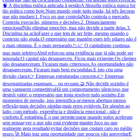
🧠 A disciplina estóica aplicada à gestãoA filosofia estóica nunca foi
tão prática como hoje.Num mundo onde tudo muda, há três âncoras
que não mudam:1. Foco no que controlaNão controla o mercado.
Controla execução, números e decisões.2. Distanciamento
emocionalNão eliminar emoções, mas não decidir a partir delas.3.
Disciplina na açãoFazer o que tem de ser feito, mesmo quando o
contexto não ajuda.O empresário que mantém estes três pilares não é
o mais otimista. É o mais preparado.📉📈 O capitalismo continua,
mas mais seletivoAbril reforçou uma evidência que já não pode ser
ignorada:O capital não desapareceu. Ficou mais exigente.Os clientes
não desapareceram. Ficaram mais criteriosos.As oportunidades não
desapareceram. Ficaram mais bem escondidas.E isto cria uma
divisão clara:👉 Empresas estruturadas crescem.👉 Empresas
desorganizadas estagnam… ou recuam.🤝 Não decidir sozinho é
uma vantagem competitivaHá um comportamento silencioso que
destrói valor: o empresário que tenta resolver tudo sozinho.Em
momentos de pressão, isso intensifica-se:menos abertura;menos
reflexão;mais decisões rápidas;mais erros evitáveis.Ter alguém ao
lado: com método, experiência e distância emocional - não é
conforto.É estratégia.É o que permite:parar quando todos aceleram
sem pensar;ver o que não está evidente;manter foco no que
realmente gera resultado;evitar decisões que custam caro no médio
prazo.🚀 Maio traz uma oportunidade que poucos vão aproveitarE