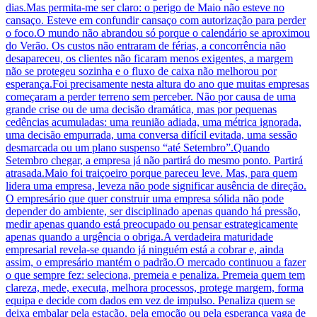
dias.Mas permita-me ser claro: o perigo de Maio não esteve no
cansaço. Esteve em confundir cansaço com autorização para perder
o foco.O mundo não abrandou só porque o calendário se aproximou
do Verão. Os custos não entraram de férias, a concorrência não
desapareceu, os clientes não ficaram menos exigentes, a margem
não se protegeu sozinha e o fluxo de caixa não melhorou por
esperança.Foi precisamente nesta altura do ano que muitas empresas
começaram a perder terreno sem perceber. Não por causa de uma
grande crise ou de uma decisão dramática, mas por pequenas
cedências acumuladas: uma reunião adiada, uma métrica ignorada,
uma decisão empurrada, uma conversa difícil evitada, uma sessão
desmarcada ou um plano suspenso “até Setembro”.Quando
Setembro chegar, a empresa já não partirá do mesmo ponto. Partirá
atrasada.Maio foi traiçoeiro porque pareceu leve. Mas, para quem
lidera uma empresa, leveza não pode significar ausência de direção.
O empresário que quer construir uma empresa sólida não pode
depender do ambiente, ser disciplinado apenas quando há pressão,
medir apenas quando está preocupado ou pensar estrategicamente
apenas quando a urgência o obriga.A verdadeira maturidade
empresarial revela-se quando já ninguém está a cobrar e, ainda
assim, o empresário mantém o padrão.O mercado continuou a fazer
o que sempre fez: seleciona, premeia e penaliza. Premeia quem tem
clareza, mede, executa, melhora processos, protege margem, forma
equipa e decide com dados em vez de impulso. Penaliza quem se
deixa embalar pela estação, pela emoção ou pela esperança vaga de