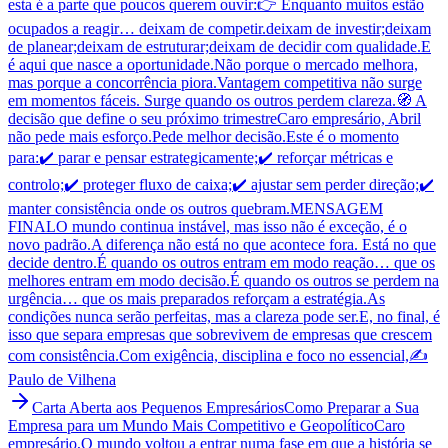
esta é a parte que poucos querem ouvir:👉 Enquanto muitos estão
ocupados a reagir… deixam de competir.deixam de investir;deixam
de planear;deixam de estruturar;deixam de decidir com qualidade.E
é aqui que nasce a oportunidade.Não porque o mercado melhora,
mas porque a concorrência piora.Vantagem competitiva não surge
em momentos fáceis. Surge quando os outros perdem clareza.🧭 A
decisão que define o seu próximo trimestreCaro empresário, Abril
não pede mais esforço.Pede melhor decisão.Este é o momento
para:✔️ parar e pensar estrategicamente;✔️ reforçar métricas e
controlo;✔️ proteger fluxo de caixa;✔️ ajustar sem perder direção;✔️
manter consistência onde os outros quebram.MENSAGEM
FINALO mundo continua instável, mas isso não é exceção, é o
novo padrão.A diferença não está no que acontece fora. Está no que
decide dentro.É quando os outros entram em modo reação… que os
melhores entram em modo decisão.É quando os outros se perdem na
urgência… que os mais preparados reforçam a estratégia.As
condições nunca serão perfeitas, mas a clareza pode ser.E, no final, é
isso que separa empresas que sobrevivem de empresas que crescem
com consistência.Com exigência, disciplina e foco no essencial,✍️
Paulo de Vilhena
Carta Aberta aos Pequenos Empresários
Como Preparar a Sua
Empresa para um Mundo Mais Competitivo e Geopolítico
Caro
empresário,O mundo voltou a entrar numa fase em que a história se