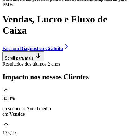
P
M
E
s
V
e
n
d
a
s
,
L
u
c
r
o
e
F
l
u
x
o
d
e
C
a
i
x
a
Faça um
Diagnóstico Gratuito
Scroll para mais
Resultados dos últimos 2 anos
Impacto nos nossos Clientes
30,8%
crescimento Anual médio
em
Vendas
173,1%