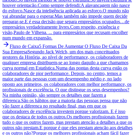
houver orientação.Como sempre defendi:A alavancagem não nasce
do esforço.Nasce da inteligência aplicada ao esforço.O mundo não
vai abrandar para o esperar.Mas também não impede quem decide
preparar-se.E é essa decisão que separa empresários ocupados…de
empresários verdadeiramente livres.Com respeito, exigência e
visão,Paulo de Vilhena. ... para empresários que recusam encolher
num mundo em expansão.
Fluxo de Caixa
5 Formas De Aumentar O Fluxo De Caixa Da
Sua Empresa
Segundo Jack Welch, um dos mais conceituados
gestores da História, ao nível de performance, os colaboradores de
qualquer empresa distribuem-se ao longo daquilo a que chamamos
curva normal em Estatística.Numa das pontas desta curva estão os
colaboradores de pior performance. Depois, no centro, temos a
maior parte das pessoas com um desempenho médio e, no lado
oposto aos primeiros, os colaboradores com melhor performance, os
profissionais de excelência. O que distingue os seus desempenhos?
Na minha opinião, são sempre os detalhes que fazem a
diferença.São os hábitos que a maioria das pessoas pensa que não
vão fazer a diferença no resultado final, mas em que os
colaboradores de excelência investem porque valorizam. E é isso
que os destaca de todos os outros.Os melhores profissionais fazem
tudo o que os outros fazem, mas prestam atenção a detalhes a que os
outros não prestam.E porque é que eles prestam atenção aos detalhes
e os outros não?Porque os melhores profissionais acham fácil fazer