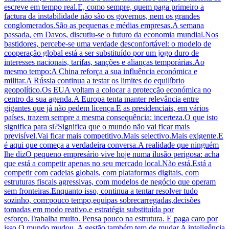
escreve em tempo real.E, como sempre, quem paga primeiro a
factura da instabilidade não são os governos, nem os grandes
conglomerados.São as pequenas e médias empresas.A semana
passada, em Davos, discutiu-se o futuro da economia mundial.Nos
bastidores, percebe-se uma verdade desconfortável: o modelo de
cooperação global está a ser substituído por um jogo duro de
interesses nacionais, tarifas, sanções e alianças temporárias.Ao
mesmo tempo:A China reforça a sua influência económica e
militar.A Rússia continua a testar os limites do equilíbrio
geopolítico.Os EUA voltam a colocar a protecção económica no
centro da sua agenda.A Europa tenta manter relevância entre
gigantes que já não pedem licença.E as presidenciais, em vários
países, trazem sempre a mesma consequência: incerteza.O que isto
significa para si?Significa que o mundo não vai ficar mais
previsível.Vai ficar mais competitivo.Mais selectivo.Mais exigente.E
é aqui que começa a verdadeira conversa.A realidade que ninguém
lhe dizO pequeno empresário vive hoje numa ilusão perigosa: acha
que está a competir apenas no seu mercado local.Não está.Está a
competir com cadeias globais, com plataformas digitais, com
estruturas fiscais agressivas, com modelos de negócio que operam
sem fronteiras.Enquanto isso, continua a tentar resolver tudo
sozinho, com:pouco tempo,equipas sobrecarregadas,decisões
tomadas em modo reativo,e estratégia substituída por
esforço.Trabalha muito. Pensa pouco na estrutura. E paga caro por
isso.O mundo mudou. A gestão também tem de mudar.A inteligência