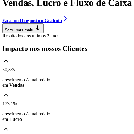
V
e
n
d
a
s
,
L
u
c
r
o
e
F
l
u
x
o
d
e
C
a
i
x
a
Faça um
Diagnóstico Gratuito
Scroll para mais
Resultados dos últimos 2 anos
Impacto nos nossos Clientes
30,8%
crescimento Anual médio
em
Vendas
173,1%
crescimento Anual médio
em
Lucro