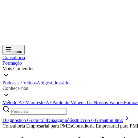
menu
Consultoria
Formação
Mais Conteúdos
Podcasts / Videos
Artigos
Glossário
Conheça-nos
Método AE
Manifesto AE
Paulo de Vilhena
Os Nossos Valores
Equipa
Diagnóstico Gratuito
D
D
i
i
a
a
g
g
n
n
ó
ó
s
s
t
t
i
i
c
c
o
o
G
G
r
r
a
a
t
t
u
u
i
i
t
t
o
o
Consultoria Empresarial para PMEs
C
o
n
s
u
l
t
o
r
i
a
E
m
p
r
e
s
a
r
i
a
l
p
a
r
a
P
M