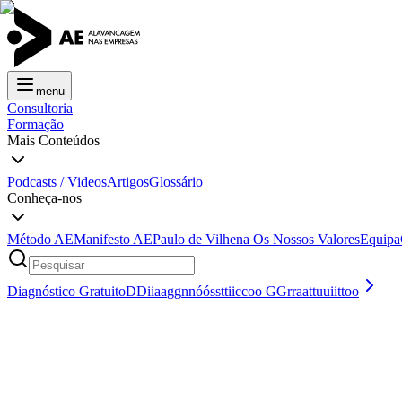
menu
Consultoria
Formação
Mais Conteúdos
Podcasts / Videos
Artigos
Glossário
Conheça-nos
Método AE
Manifesto AE
Paulo de Vilhena
Os Nossos Valores
Equipa
Diagnóstico Gratuito
D
D
i
i
a
a
g
g
n
n
ó
ó
s
s
t
t
i
i
c
c
o
o
G
G
r
r
a
a
t
t
u
u
i
i
t
t
o
o