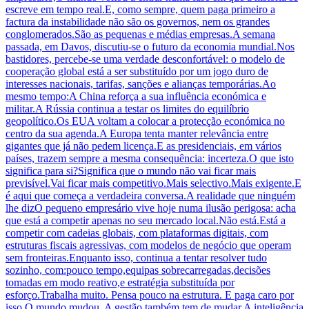
escreve em tempo real.E, como sempre, quem paga primeiro a
factura da instabilidade não são os governos, nem os grandes
conglomerados.São as pequenas e médias empresas.A semana
passada, em Davos, discutiu-se o futuro da economia mundial.Nos
bastidores, percebe-se uma verdade desconfortável: o modelo de
cooperação global está a ser substituído por um jogo duro de
interesses nacionais, tarifas, sanções e alianças temporárias.Ao
mesmo tempo:A China reforça a sua influência económica e
militar.A Rússia continua a testar os limites do equilíbrio
geopolítico.Os EUA voltam a colocar a protecção económica no
centro da sua agenda.A Europa tenta manter relevância entre
gigantes que já não pedem licença.E as presidenciais, em vários
países, trazem sempre a mesma consequência: incerteza.O que isto
significa para si?Significa que o mundo não vai ficar mais
previsível.Vai ficar mais competitivo.Mais selectivo.Mais exigente.E
é aqui que começa a verdadeira conversa.A realidade que ninguém
lhe dizO pequeno empresário vive hoje numa ilusão perigosa: acha
que está a competir apenas no seu mercado local.Não está.Está a
competir com cadeias globais, com plataformas digitais, com
estruturas fiscais agressivas, com modelos de negócio que operam
sem fronteiras.Enquanto isso, continua a tentar resolver tudo
sozinho, com:pouco tempo,equipas sobrecarregadas,decisões
tomadas em modo reativo,e estratégia substituída por
esforço.Trabalha muito. Pensa pouco na estrutura. E paga caro por
isso.O mundo mudou. A gestão também tem de mudar.A inteligência