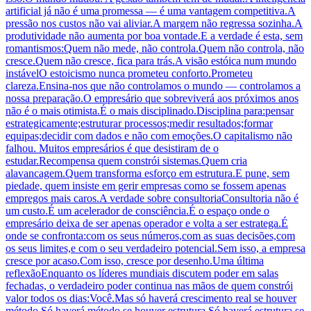
artificial já não é uma promessa — é uma vantagem competitiva.A
pressão nos custos não vai aliviar.A margem não regressa sozinha.A
produtividade não aumenta por boa vontade.E a verdade é esta, sem
romantismos:Quem não mede, não controla.Quem não controla, não
cresce.Quem não cresce, fica para trás.A visão estóica num mundo
instávelO estoicismo nunca prometeu conforto.Prometeu
clareza.Ensina-nos que não controlamos o mundo — controlamos a
nossa preparação.O empresário que sobreviverá aos próximos anos
não é o mais otimista.É o mais disciplinado.Disciplina para:pensar
estrategicamente;estruturar processos;medir resultados;formar
equipas;decidir com dados e não com emoções.O capitalismo não
falhou. Muitos empresários é que desistiram de o
estudar.Recompensa quem constrói sistemas.Quem cria
alavancagem.Quem transforma esforço em estrutura.E pune, sem
piedade, quem insiste em gerir empresas como se fossem apenas
empregos mais caros.A verdade sobre consultoriaConsultoria não é
um custo.É um acelerador de consciência.É o espaço onde o
empresário deixa de ser apenas operador e volta a ser estratega.É
onde se confronta:com os seus números,com as suas decisões,com
os seus limites,e com o seu verdadeiro potencial.Sem isso, a empresa
cresce por acaso.Com isso, cresce por desenho.Uma última
reflexãoEnquanto os líderes mundiais discutem poder em salas
fechadas, o verdadeiro poder continua nas mãos de quem constrói
valor todos os dias:Você.Mas só haverá crescimento real se houver
método.Só haverá método se houver estrutura.Só haverá estrutura se