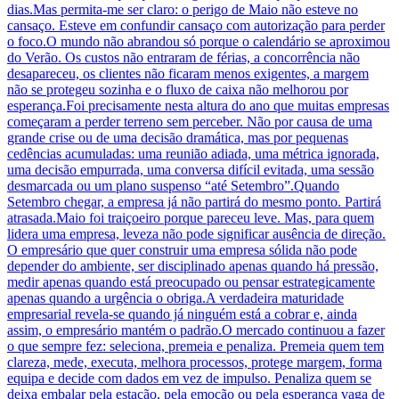
dias.Mas permita-me ser claro: o perigo de Maio não esteve no
cansaço. Esteve em confundir cansaço com autorização para perder
o foco.O mundo não abrandou só porque o calendário se aproximou
do Verão. Os custos não entraram de férias, a concorrência não
desapareceu, os clientes não ficaram menos exigentes, a margem
não se protegeu sozinha e o fluxo de caixa não melhorou por
esperança.Foi precisamente nesta altura do ano que muitas empresas
começaram a perder terreno sem perceber. Não por causa de uma
grande crise ou de uma decisão dramática, mas por pequenas
cedências acumuladas: uma reunião adiada, uma métrica ignorada,
uma decisão empurrada, uma conversa difícil evitada, uma sessão
desmarcada ou um plano suspenso “até Setembro”.Quando
Setembro chegar, a empresa já não partirá do mesmo ponto. Partirá
atrasada.Maio foi traiçoeiro porque pareceu leve. Mas, para quem
lidera uma empresa, leveza não pode significar ausência de direção.
O empresário que quer construir uma empresa sólida não pode
depender do ambiente, ser disciplinado apenas quando há pressão,
medir apenas quando está preocupado ou pensar estrategicamente
apenas quando a urgência o obriga.A verdadeira maturidade
empresarial revela-se quando já ninguém está a cobrar e, ainda
assim, o empresário mantém o padrão.O mercado continuou a fazer
o que sempre fez: seleciona, premeia e penaliza. Premeia quem tem
clareza, mede, executa, melhora processos, protege margem, forma
equipa e decide com dados em vez de impulso. Penaliza quem se
deixa embalar pela estação, pela emoção ou pela esperança vaga de