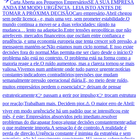
Carta Aberta aos Pequenos Empresários
SE A SUA EMPRESA
ANDA EM MODO URGÊNCIA, LEIA ISTO ANTES DE
TOMAR A PRÓXIMA DECISÃO
Caro empresário,Abril chegou
sem pedir licença - e, mais uma vez, sem prometer estabilidade.O
mundo continua a mover-se a duas velocidades: rápido na
mudança… lento na adaptação.Entre tensões geopolíticas que não
arrefecem, mercados financeiros que oscilam entre confiança e
prudência, e uma economia europeia que tenta crescer sob pressão, a
mensagem mantém-se:Não estamos num ciclo normal. E isso exige
decisões fora do normal.Mas permita-me ser claro desde o início:O
problema não está no contexto. O problema está na forma como a
maioria reage a ele.O ruído aumentou, mas a clareza tornou-se mais
valiosa.Vivemos num ambiente onde tudo parece urgente:notícias
constantes;indicadores contraditórios;previsões que mudam
semanalmente;pressão operacional diária.E, no meio deste ruído,
muitos empresários perdem o essencial:👉 deixam de pensar
estrategicamente;👉 passam a gerir por impulso;👉 trocam estrutura
por reação;Trabalham mais. Decidem pior.⚠️ O maior erro de Abril:
viver em modo urgênciaSe há um padrão que se intensificou este
mês, é este: Empresários absorvidos pelo imediato.resolver
problemas do dia;apagar fogos;ajustar decisões constantemente;adiar
o que realmente importa.A sensação é de controlo.A realidade é
perda de direção.Urgência constante é inimiga da estratégia e sem
estratégia, não há crescimento consistente. Há apenas sobrevivência.