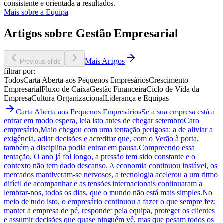
consistente e orientada a resultados.
Mais sobre a Equipa
Artigos sobre Gestão Empresarial
Mais Artigos
Previous slide
filtrar por:
Todos
Carta Aberta aos Pequenos Empresários
Crescimento
Empresarial
Fluxo de Caixa
Gestão Financeira
Ciclo de Vida da
Empresa
Cultura Organizacional
Liderança e Equipas
Carta Aberta aos Pequenos Empresários
Se a sua empresa está a
entrar em modo espera, leia isto antes de chegar setembro
Caro
empresário,Maio chegou com uma tentação perigosa: a de aliviar a
exigência, adiar decisões e acreditar que, com o Verão à porta,
também a disciplina podia entrar em pausa.Compreendo essa
tentação. O ano já foi longo, a pressão tem sido constante e o
contexto não tem dado descanso. A economia continuou instável, os
mercados mantiveram-se nervosos, a tecnologia acelerou a um ritmo
difícil de acompanhar e as tensões internacionais continuaram a
lembrar-nos, todos os dias, que o mundo não está mais simples.No
meio de tudo isto, o empresário continuou a fazer o que sempre fez:
manter a empresa de pé, responder pela equipa, proteger os clientes
e assumir decisões que quase ninguém vê, mas que pesam todos os