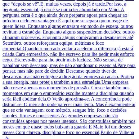
que “depois se vê”.E, muitas vezes, depois já é tarde.Por isso, a
pergunta essencial já não é se podia ter abrandado em Maio. A
pergunta certa é o que ainda deve preparar agora para chegar ao
próximo ciclo em vantagem.É aqui que se separa quem reage de
quem lidera. Enquanto alguns entraram em modo de espera, outros
reviram a estratégia. Enquanto alguns suspenderam decisões, outros
afinaram processos. Enquanto alguns começaram a desaparecer até
Setembro, outros reforçaram equipa, métricas e foco
comercial.Quando o mercado voltar a acelerar, a diferença já estará
criada.Caro empresário, não lhe escrevo para lhe pedir mais esforço
cego. Escrevo-lhe para lhe pedir mais lucidez. Não se trata de
trabalhar sem descanso, mas de não abandonar o essencial.Pare para
pensar, mas não pare de decidir. Descanse quando tiver de
descansar, mas não entregue a direção da empresa ao acaso. Proteja
a sua energia, mas proteja também a sua estratégia.Uma empresa
não cresce apenas nos momentos de pressão. Cresce também nos
momentos em que o empresário escolhe manter a disciplina quando
seria fácil abdicar dela.O Verão aproxima-se. A concorrência pode
distrair-se. O mercado pode parecer mais lento. Mas é exatamente aí
que se cria vantagem: com método, sangue frio, foco e decisões
simples, firmes e consistentes.As grandes empresas não são
construídas apenas nos meses intensos. São construídas também nos
meses em que quase todos baixam a guarda.E Maio foi um desses
meses.Com clareza, disciplina e foco no essencial,Paulo de Vilhena