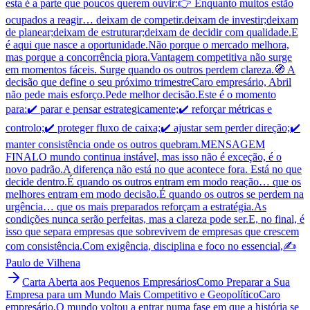
esta é a parte que poucos querem ouvir:👉 Enquanto muitos estão
ocupados a reagir… deixam de competir.deixam de investir;deixam
de planear;deixam de estruturar;deixam de decidir com qualidade.E
é aqui que nasce a oportunidade.Não porque o mercado melhora,
mas porque a concorrência piora.Vantagem competitiva não surge
em momentos fáceis. Surge quando os outros perdem clareza.🧭 A
decisão que define o seu próximo trimestreCaro empresário, Abril
não pede mais esforço.Pede melhor decisão.Este é o momento
para:✔️ parar e pensar estrategicamente;✔️ reforçar métricas e
controlo;✔️ proteger fluxo de caixa;✔️ ajustar sem perder direção;✔️
manter consistência onde os outros quebram.MENSAGEM
FINALO mundo continua instável, mas isso não é exceção, é o
novo padrão.A diferença não está no que acontece fora. Está no que
decide dentro.É quando os outros entram em modo reação… que os
melhores entram em modo decisão.É quando os outros se perdem na
urgência… que os mais preparados reforçam a estratégia.As
condições nunca serão perfeitas, mas a clareza pode ser.E, no final, é
isso que separa empresas que sobrevivem de empresas que crescem
com consistência.Com exigência, disciplina e foco no essencial,✍️
Paulo de Vilhena
Carta Aberta aos Pequenos Empresários
Como Preparar a Sua
Empresa para um Mundo Mais Competitivo e Geopolítico
Caro
empresário,O mundo voltou a entrar numa fase em que a história se