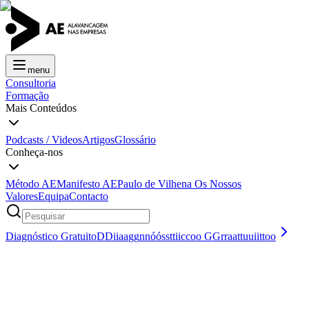
menu
Consultoria
Formação
Mais Conteúdos
Podcasts / Videos
Artigos
Glossário
Conheça-nos
Método AE
Manifesto AE
Paulo de Vilhena
Os Nossos
Valores
Equipa
Contacto
Diagnóstico Gratuito
D
D
i
i
a
a
g
g
n
n
ó
ó
s
s
t
t
i
i
c
c
o
o
G
G
r
r
a
a
t
t
u
u
i
i
t
t
o
o