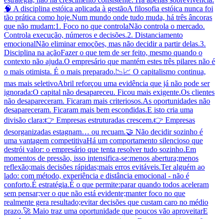
🧠 A disciplina estóica aplicada à gestãoA filosofia estóica nunca foi
tão prática como hoje.Num mundo onde tudo muda, há três âncoras
que não mudam:1. Foco no que controlaNão controla o mercado.
Controla execução, números e decisões.2. Distanciamento
emocionalNão eliminar emoções, mas não decidir a partir delas.3.
Disciplina na açãoFazer o que tem de ser feito, mesmo quando o
contexto não ajuda.O empresário que mantém estes três pilares não é
o mais otimista. É o mais preparado.📉📈 O capitalismo continua,
mas mais seletivoAbril reforçou uma evidência que já não pode ser
ignorada:O capital não desapareceu. Ficou mais exigente.Os clientes
não desapareceram. Ficaram mais criteriosos.As oportunidades não
desapareceram. Ficaram mais bem escondidas.E isto cria uma
divisão clara:👉 Empresas estruturadas crescem.👉 Empresas
desorganizadas estagnam… ou recuam.🤝 Não decidir sozinho é
uma vantagem competitivaHá um comportamento silencioso que
destrói valor: o empresário que tenta resolver tudo sozinho.Em
momentos de pressão, isso intensifica-se:menos abertura;menos
reflexão;mais decisões rápidas;mais erros evitáveis.Ter alguém ao
lado: com método, experiência e distância emocional - não é
conforto.É estratégia.É o que permite:parar quando todos aceleram
sem pensar;ver o que não está evidente;manter foco no que
realmente gera resultado;evitar decisões que custam caro no médio
prazo.🚀 Maio traz uma oportunidade que poucos vão aproveitarE