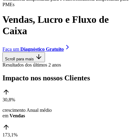
P
M
E
s
V
e
n
d
a
s
,
L
u
c
r
o
e
F
l
u
x
o
d
e
C
a
i
x
a
Faça um
Diagnóstico Gratuito
Scroll para mais
Resultados dos últimos 2 anos
Impacto nos nossos Clientes
30,8%
crescimento Anual médio
em
Vendas
173,1%