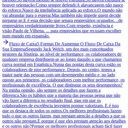
houver orientação.Como sempre defendi:A alavancagem não nasce
do esforço.Nasce da inteligência aplicada ao esforço.O mundo não
vai abrandar para o esperar.Mas também não impede quem decide
preparar-se.E é essa decisão que separa empresários ocupados…de
empresários verdadeiramente livres.Com respeito, exigência e
visão,Paulo de Vilhena. ... para empresários que recusam encolher
num mundo em expansão.
Fluxo de Caixa
5 Formas De Aumentar O Fluxo De Caixa Da
Sua Empresa
Segundo Jack Welch, um dos mais conceituados
gestores da História, ao nível de performance, os colaboradores de
qualquer empresa distribuem-se ao longo daquilo a que chamamos
curva normal em Estatística.Numa das pontas desta curva estão os
colaboradores de pior performance. Depois, no centro, temos a
maior parte das pessoas com um desempenho médio e, no lado
oposto aos primeiros, os colaboradores com melhor performance, os
profissionais de excelência. O que distingue os seus desempenhos?
Na minha opinião, são sempre os detalhes que fazem a
diferença.São os hábitos que a maioria das pessoas pensa que não
vão fazer a diferença no resultado final, mas em que os
colaboradores de excelência investem porque valorizam. E é isso
que os destaca de todos os outros.Os melhores profissionais fazem
tudo o que os outros fazem, mas prestam atenção a detalhes a que os
outros não prestam.E porque é que eles prestam atenção aos detalhes
e os outros não?Porque os melhores profissionais acham fácil fazer