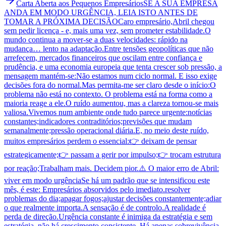
Carta Aberta aos Pequenos Empresários
SE A SUA EMPRESA
ANDA EM MODO URGÊNCIA, LEIA ISTO ANTES DE
TOMAR A PRÓXIMA DECISÃO
Caro empresário,Abril chegou
sem pedir licença - e, mais uma vez, sem prometer estabilidade.O
mundo continua a mover-se a duas velocidades: rápido na
mudança… lento na adaptação.Entre tensões geopolíticas que não
arrefecem, mercados financeiros que oscilam entre confiança e
prudência, e uma economia europeia que tenta crescer sob pressão, a
mensagem mantém-se:Não estamos num ciclo normal. E isso exige
decisões fora do normal.Mas permita-me ser claro desde o início:O
problema não está no contexto. O problema está na forma como a
maioria reage a ele.O ruído aumentou, mas a clareza tornou-se mais
valiosa.Vivemos num ambiente onde tudo parece urgente:notícias
constantes;indicadores contraditórios;previsões que mudam
semanalmente;pressão operacional diária.E, no meio deste ruído,
muitos empresários perdem o essencial:👉 deixam de pensar
estrategicamente;👉 passam a gerir por impulso;👉 trocam estrutura
por reação;Trabalham mais. Decidem pior.⚠️ O maior erro de Abril:
viver em modo urgênciaSe há um padrão que se intensificou este
mês, é este: Empresários absorvidos pelo imediato.resolver
problemas do dia;apagar fogos;ajustar decisões constantemente;adiar
o que realmente importa.A sensação é de controlo.A realidade é
perda de direção.Urgência constante é inimiga da estratégia e sem
estratégia, não há crescimento consistente. Há apenas sobrevivência.