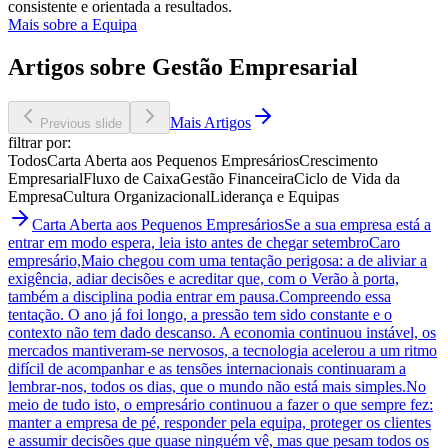
consistente e orientada a resultados.
Mais sobre a Equipa
Artigos sobre Gestão Empresarial
Mais Artigos
Previous slide
filtrar por:
Todos
Carta Aberta aos Pequenos Empresários
Crescimento
Empresarial
Fluxo de Caixa
Gestão Financeira
Ciclo de Vida da
Empresa
Cultura Organizacional
Liderança e Equipas
Carta Aberta aos Pequenos Empresários
Se a sua empresa está a
entrar em modo espera, leia isto antes de chegar setembro
Caro
empresário,Maio chegou com uma tentação perigosa: a de aliviar a
exigência, adiar decisões e acreditar que, com o Verão à porta,
também a disciplina podia entrar em pausa.Compreendo essa
tentação. O ano já foi longo, a pressão tem sido constante e o
contexto não tem dado descanso. A economia continuou instável, os
mercados mantiveram-se nervosos, a tecnologia acelerou a um ritmo
difícil de acompanhar e as tensões internacionais continuaram a
lembrar-nos, todos os dias, que o mundo não está mais simples.No
meio de tudo isto, o empresário continuou a fazer o que sempre fez:
manter a empresa de pé, responder pela equipa, proteger os clientes
e assumir decisões que quase ninguém vê, mas que pesam todos os