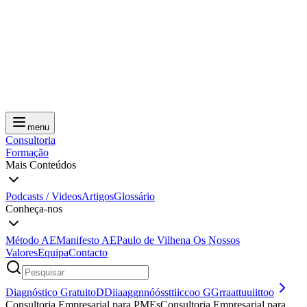
menu
Consultoria
Formação
Mais Conteúdos
Podcasts / Videos
Artigos
Glossário
Conheça-nos
Método AE
Manifesto AE
Paulo de Vilhena
Os Nossos
Valores
Equipa
Contacto
Diagnóstico Gratuito
D
D
i
i
a
a
g
g
n
n
ó
ó
s
s
t
t
i
i
c
c
o
o
G
G
r
r
a
a
t
t
u
u
i
i
t
t
o
o
Consultoria Empresarial para PMEs
C
o
n
s
u
l
t
o
r
i
a
E
m
p
r
e
s
a
r
i
a
l
p
a
r
a