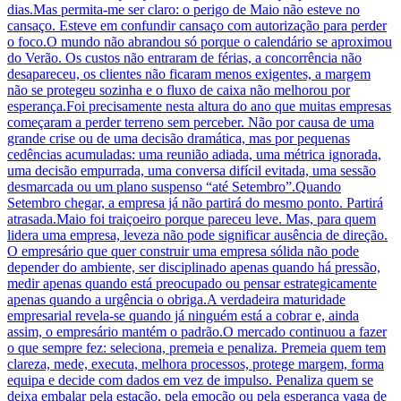
dias.Mas permita-me ser claro: o perigo de Maio não esteve no
cansaço. Esteve em confundir cansaço com autorização para perder
o foco.O mundo não abrandou só porque o calendário se aproximou
do Verão. Os custos não entraram de férias, a concorrência não
desapareceu, os clientes não ficaram menos exigentes, a margem
não se protegeu sozinha e o fluxo de caixa não melhorou por
esperança.Foi precisamente nesta altura do ano que muitas empresas
começaram a perder terreno sem perceber. Não por causa de uma
grande crise ou de uma decisão dramática, mas por pequenas
cedências acumuladas: uma reunião adiada, uma métrica ignorada,
uma decisão empurrada, uma conversa difícil evitada, uma sessão
desmarcada ou um plano suspenso “até Setembro”.Quando
Setembro chegar, a empresa já não partirá do mesmo ponto. Partirá
atrasada.Maio foi traiçoeiro porque pareceu leve. Mas, para quem
lidera uma empresa, leveza não pode significar ausência de direção.
O empresário que quer construir uma empresa sólida não pode
depender do ambiente, ser disciplinado apenas quando há pressão,
medir apenas quando está preocupado ou pensar estrategicamente
apenas quando a urgência o obriga.A verdadeira maturidade
empresarial revela-se quando já ninguém está a cobrar e, ainda
assim, o empresário mantém o padrão.O mercado continuou a fazer
o que sempre fez: seleciona, premeia e penaliza. Premeia quem tem
clareza, mede, executa, melhora processos, protege margem, forma
equipa e decide com dados em vez de impulso. Penaliza quem se
deixa embalar pela estação, pela emoção ou pela esperança vaga de