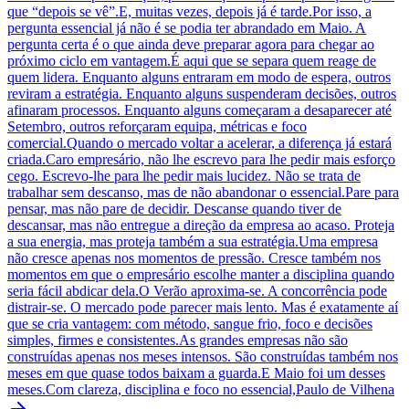
que “depois se vê”.E, muitas vezes, depois já é tarde.Por isso, a
pergunta essencial já não é se podia ter abrandado em Maio. A
pergunta certa é o que ainda deve preparar agora para chegar ao
próximo ciclo em vantagem.É aqui que se separa quem reage de
quem lidera. Enquanto alguns entraram em modo de espera, outros
reviram a estratégia. Enquanto alguns suspenderam decisões, outros
afinaram processos. Enquanto alguns começaram a desaparecer até
Setembro, outros reforçaram equipa, métricas e foco
comercial.Quando o mercado voltar a acelerar, a diferença já estará
criada.Caro empresário, não lhe escrevo para lhe pedir mais esforço
cego. Escrevo-lhe para lhe pedir mais lucidez. Não se trata de
trabalhar sem descanso, mas de não abandonar o essencial.Pare para
pensar, mas não pare de decidir. Descanse quando tiver de
descansar, mas não entregue a direção da empresa ao acaso. Proteja
a sua energia, mas proteja também a sua estratégia.Uma empresa
não cresce apenas nos momentos de pressão. Cresce também nos
momentos em que o empresário escolhe manter a disciplina quando
seria fácil abdicar dela.O Verão aproxima-se. A concorrência pode
distrair-se. O mercado pode parecer mais lento. Mas é exatamente aí
que se cria vantagem: com método, sangue frio, foco e decisões
simples, firmes e consistentes.As grandes empresas não são
construídas apenas nos meses intensos. São construídas também nos
meses em que quase todos baixam a guarda.E Maio foi um desses
meses.Com clareza, disciplina e foco no essencial,Paulo de Vilhena