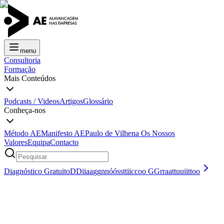
menu
Consultoria
Formação
Mais Conteúdos
Podcasts / Videos
Artigos
Glossário
Conheça-nos
Método AE
Manifesto AE
Paulo de Vilhena
Os Nossos
Valores
Equipa
Contacto
Diagnóstico Gratuito
D
D
i
i
a
a
g
g
n
n
ó
ó
s
s
t
t
i
i
c
c
o
o
G
G
r
r
a
a
t
t
u
u
i
i
t
t
o
o