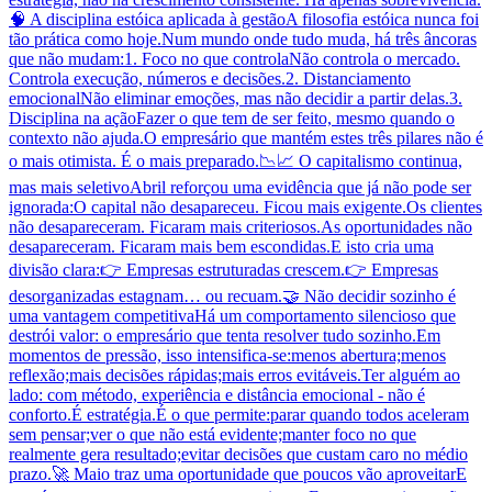
🧠 A disciplina estóica aplicada à gestãoA filosofia estóica nunca foi
tão prática como hoje.Num mundo onde tudo muda, há três âncoras
que não mudam:1. Foco no que controlaNão controla o mercado.
Controla execução, números e decisões.2. Distanciamento
emocionalNão eliminar emoções, mas não decidir a partir delas.3.
Disciplina na açãoFazer o que tem de ser feito, mesmo quando o
contexto não ajuda.O empresário que mantém estes três pilares não é
o mais otimista. É o mais preparado.📉📈 O capitalismo continua,
mas mais seletivoAbril reforçou uma evidência que já não pode ser
ignorada:O capital não desapareceu. Ficou mais exigente.Os clientes
não desapareceram. Ficaram mais criteriosos.As oportunidades não
desapareceram. Ficaram mais bem escondidas.E isto cria uma
divisão clara:👉 Empresas estruturadas crescem.👉 Empresas
desorganizadas estagnam… ou recuam.🤝 Não decidir sozinho é
uma vantagem competitivaHá um comportamento silencioso que
destrói valor: o empresário que tenta resolver tudo sozinho.Em
momentos de pressão, isso intensifica-se:menos abertura;menos
reflexão;mais decisões rápidas;mais erros evitáveis.Ter alguém ao
lado: com método, experiência e distância emocional - não é
conforto.É estratégia.É o que permite:parar quando todos aceleram
sem pensar;ver o que não está evidente;manter foco no que
realmente gera resultado;evitar decisões que custam caro no médio
prazo.🚀 Maio traz uma oportunidade que poucos vão aproveitarE