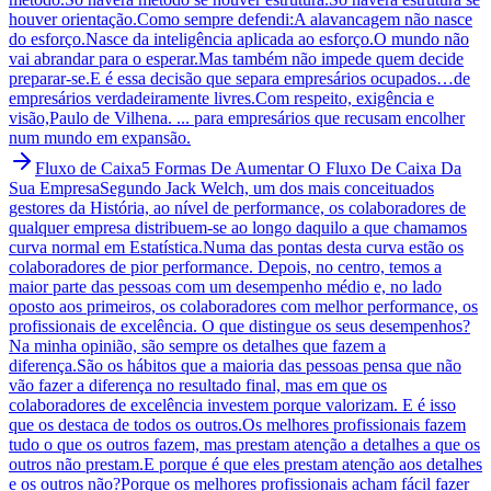
houver orientação.Como sempre defendi:A alavancagem não nasce
do esforço.Nasce da inteligência aplicada ao esforço.O mundo não
vai abrandar para o esperar.Mas também não impede quem decide
preparar-se.E é essa decisão que separa empresários ocupados…de
empresários verdadeiramente livres.Com respeito, exigência e
visão,Paulo de Vilhena. ... para empresários que recusam encolher
num mundo em expansão.
Fluxo de Caixa
5 Formas De Aumentar O Fluxo De Caixa Da
Sua Empresa
Segundo Jack Welch, um dos mais conceituados
gestores da História, ao nível de performance, os colaboradores de
qualquer empresa distribuem-se ao longo daquilo a que chamamos
curva normal em Estatística.Numa das pontas desta curva estão os
colaboradores de pior performance. Depois, no centro, temos a
maior parte das pessoas com um desempenho médio e, no lado
oposto aos primeiros, os colaboradores com melhor performance, os
profissionais de excelência. O que distingue os seus desempenhos?
Na minha opinião, são sempre os detalhes que fazem a
diferença.São os hábitos que a maioria das pessoas pensa que não
vão fazer a diferença no resultado final, mas em que os
colaboradores de excelência investem porque valorizam. E é isso
que os destaca de todos os outros.Os melhores profissionais fazem
tudo o que os outros fazem, mas prestam atenção a detalhes a que os
outros não prestam.E porque é que eles prestam atenção aos detalhes
e os outros não?Porque os melhores profissionais acham fácil fazer