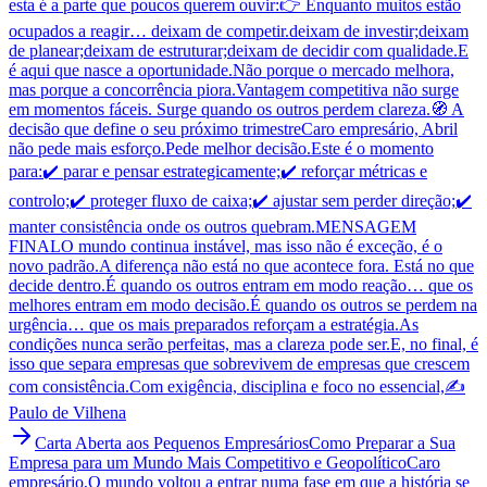
esta é a parte que poucos querem ouvir:👉 Enquanto muitos estão
ocupados a reagir… deixam de competir.deixam de investir;deixam
de planear;deixam de estruturar;deixam de decidir com qualidade.E
é aqui que nasce a oportunidade.Não porque o mercado melhora,
mas porque a concorrência piora.Vantagem competitiva não surge
em momentos fáceis. Surge quando os outros perdem clareza.🧭 A
decisão que define o seu próximo trimestreCaro empresário, Abril
não pede mais esforço.Pede melhor decisão.Este é o momento
para:✔️ parar e pensar estrategicamente;✔️ reforçar métricas e
controlo;✔️ proteger fluxo de caixa;✔️ ajustar sem perder direção;✔️
manter consistência onde os outros quebram.MENSAGEM
FINALO mundo continua instável, mas isso não é exceção, é o
novo padrão.A diferença não está no que acontece fora. Está no que
decide dentro.É quando os outros entram em modo reação… que os
melhores entram em modo decisão.É quando os outros se perdem na
urgência… que os mais preparados reforçam a estratégia.As
condições nunca serão perfeitas, mas a clareza pode ser.E, no final, é
isso que separa empresas que sobrevivem de empresas que crescem
com consistência.Com exigência, disciplina e foco no essencial,✍️
Paulo de Vilhena
Carta Aberta aos Pequenos Empresários
Como Preparar a Sua
Empresa para um Mundo Mais Competitivo e Geopolítico
Caro
empresário,O mundo voltou a entrar numa fase em que a história se