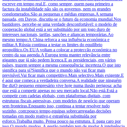
escreve em tempo real.E, como sempre, quem paga primeiro a
factura da instabilidade não são os governos, nem os grandes
conglomerados.São as pequenas e médias empresas.A semana
passada, em Davos, discutiu-se o futuro da economia mundial.Nos
bastidores, percebe-se uma verdade desconfortável: o modelo de
cooperação global está a ser substituído por um jogo duro de
interesses nacionais, tarifas, sanções e alianças temporárias.Ao
mesmo tempo:A China reforça a sua influência económica e
militar.A Rússia continua a testar os limites do equilíbrio
geopolítico.Os EUA voltam a colocar a protecção económica no
centro da sua agenda.A Europa tenta manter relevância entre
gigantes que já não pedem licença.E as presidenciais, em vários
países, trazem sempre a mesma consequência: incerteza.O que isto
significa para si?Significa que o mundo não vai ficar mais
previsível.Vai ficar mais competitivo.Mais selectivo.Mais exigente.E
é aqui que começa a verdadeira conversa.A realidade que ninguém
lhe dizO pequeno empresário vive hoje numa ilusão perigosa: acha
que está a competir apenas no seu mercado local.Não está.Está a
competir com cadeias globais, com plataformas digitais, com
estruturas fiscais agressivas, com modelos de negócio que operam
sem fronteiras.Enquanto isso, continua a tentar resolver tudo
sozinho, com:pouco tempo,equipas sobrecarregadas,decisões
tomadas em modo reativo,e estratégia substituída por
esforço.Trabalha muito. Pensa pouco na estrutura. E paga caro por
isso.O mundo mudou. A gestão também tem de mudar.A inteligência