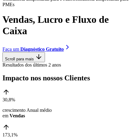
P
M
E
s
V
e
n
d
a
s
,
L
u
c
r
o
e
F
l
u
x
o
d
e
C
a
i
x
a
Faça um
Diagnóstico Gratuito
Scroll para mais
Resultados dos últimos 2 anos
Impacto nos nossos Clientes
30,8%
crescimento Anual médio
em
Vendas
173,1%