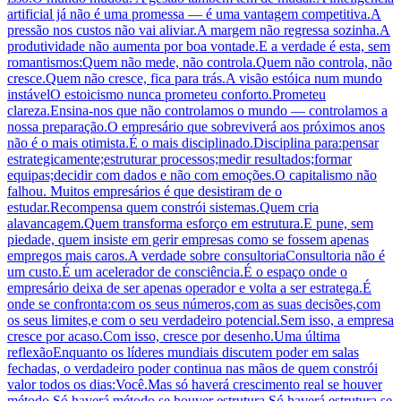
artificial já não é uma promessa — é uma vantagem competitiva.A
pressão nos custos não vai aliviar.A margem não regressa sozinha.A
produtividade não aumenta por boa vontade.E a verdade é esta, sem
romantismos:Quem não mede, não controla.Quem não controla, não
cresce.Quem não cresce, fica para trás.A visão estóica num mundo
instávelO estoicismo nunca prometeu conforto.Prometeu
clareza.Ensina-nos que não controlamos o mundo — controlamos a
nossa preparação.O empresário que sobreviverá aos próximos anos
não é o mais otimista.É o mais disciplinado.Disciplina para:pensar
estrategicamente;estruturar processos;medir resultados;formar
equipas;decidir com dados e não com emoções.O capitalismo não
falhou. Muitos empresários é que desistiram de o
estudar.Recompensa quem constrói sistemas.Quem cria
alavancagem.Quem transforma esforço em estrutura.E pune, sem
piedade, quem insiste em gerir empresas como se fossem apenas
empregos mais caros.A verdade sobre consultoriaConsultoria não é
um custo.É um acelerador de consciência.É o espaço onde o
empresário deixa de ser apenas operador e volta a ser estratega.É
onde se confronta:com os seus números,com as suas decisões,com
os seus limites,e com o seu verdadeiro potencial.Sem isso, a empresa
cresce por acaso.Com isso, cresce por desenho.Uma última
reflexãoEnquanto os líderes mundiais discutem poder em salas
fechadas, o verdadeiro poder continua nas mãos de quem constrói
valor todos os dias:Você.Mas só haverá crescimento real se houver
método.Só haverá método se houver estrutura.Só haverá estrutura se