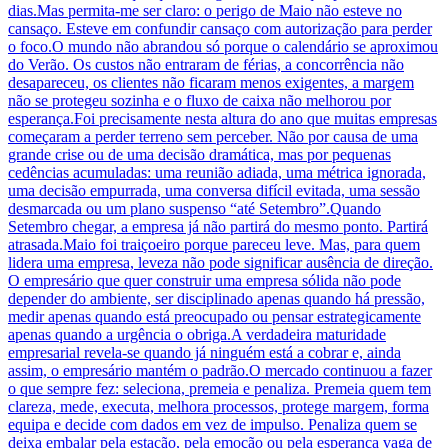
dias.Mas permita-me ser claro: o perigo de Maio não esteve no
cansaço. Esteve em confundir cansaço com autorização para perder
o foco.O mundo não abrandou só porque o calendário se aproximou
do Verão. Os custos não entraram de férias, a concorrência não
desapareceu, os clientes não ficaram menos exigentes, a margem
não se protegeu sozinha e o fluxo de caixa não melhorou por
esperança.Foi precisamente nesta altura do ano que muitas empresas
começaram a perder terreno sem perceber. Não por causa de uma
grande crise ou de uma decisão dramática, mas por pequenas
cedências acumuladas: uma reunião adiada, uma métrica ignorada,
uma decisão empurrada, uma conversa difícil evitada, uma sessão
desmarcada ou um plano suspenso “até Setembro”.Quando
Setembro chegar, a empresa já não partirá do mesmo ponto. Partirá
atrasada.Maio foi traiçoeiro porque pareceu leve. Mas, para quem
lidera uma empresa, leveza não pode significar ausência de direção.
O empresário que quer construir uma empresa sólida não pode
depender do ambiente, ser disciplinado apenas quando há pressão,
medir apenas quando está preocupado ou pensar estrategicamente
apenas quando a urgência o obriga.A verdadeira maturidade
empresarial revela-se quando já ninguém está a cobrar e, ainda
assim, o empresário mantém o padrão.O mercado continuou a fazer
o que sempre fez: seleciona, premeia e penaliza. Premeia quem tem
clareza, mede, executa, melhora processos, protege margem, forma
equipa e decide com dados em vez de impulso. Penaliza quem se
deixa embalar pela estação, pela emoção ou pela esperança vaga de