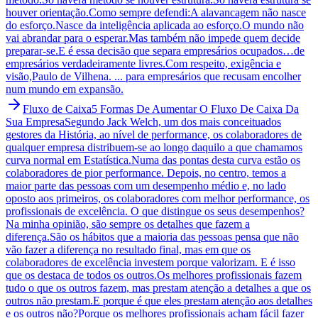
houver orientação.Como sempre defendi:A alavancagem não nasce
do esforço.Nasce da inteligência aplicada ao esforço.O mundo não
vai abrandar para o esperar.Mas também não impede quem decide
preparar-se.E é essa decisão que separa empresários ocupados…de
empresários verdadeiramente livres.Com respeito, exigência e
visão,Paulo de Vilhena. ... para empresários que recusam encolher
num mundo em expansão.
Fluxo de Caixa
5 Formas De Aumentar O Fluxo De Caixa Da
Sua Empresa
Segundo Jack Welch, um dos mais conceituados
gestores da História, ao nível de performance, os colaboradores de
qualquer empresa distribuem-se ao longo daquilo a que chamamos
curva normal em Estatística.Numa das pontas desta curva estão os
colaboradores de pior performance. Depois, no centro, temos a
maior parte das pessoas com um desempenho médio e, no lado
oposto aos primeiros, os colaboradores com melhor performance, os
profissionais de excelência. O que distingue os seus desempenhos?
Na minha opinião, são sempre os detalhes que fazem a
diferença.São os hábitos que a maioria das pessoas pensa que não
vão fazer a diferença no resultado final, mas em que os
colaboradores de excelência investem porque valorizam. E é isso
que os destaca de todos os outros.Os melhores profissionais fazem
tudo o que os outros fazem, mas prestam atenção a detalhes a que os
outros não prestam.E porque é que eles prestam atenção aos detalhes
e os outros não?Porque os melhores profissionais acham fácil fazer