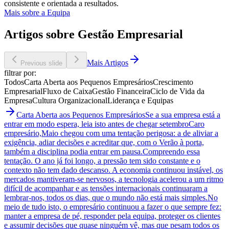
consistente e orientada a resultados.
Mais sobre a Equipa
Artigos sobre Gestão Empresarial
Mais Artigos
Previous slide
filtrar por:
Todos
Carta Aberta aos Pequenos Empresários
Crescimento
Empresarial
Fluxo de Caixa
Gestão Financeira
Ciclo de Vida da
Empresa
Cultura Organizacional
Liderança e Equipas
Carta Aberta aos Pequenos Empresários
Se a sua empresa está a
entrar em modo espera, leia isto antes de chegar setembro
Caro
empresário,Maio chegou com uma tentação perigosa: a de aliviar a
exigência, adiar decisões e acreditar que, com o Verão à porta,
também a disciplina podia entrar em pausa.Compreendo essa
tentação. O ano já foi longo, a pressão tem sido constante e o
contexto não tem dado descanso. A economia continuou instável, os
mercados mantiveram-se nervosos, a tecnologia acelerou a um ritmo
difícil de acompanhar e as tensões internacionais continuaram a
lembrar-nos, todos os dias, que o mundo não está mais simples.No
meio de tudo isto, o empresário continuou a fazer o que sempre fez:
manter a empresa de pé, responder pela equipa, proteger os clientes
e assumir decisões que quase ninguém vê, mas que pesam todos os