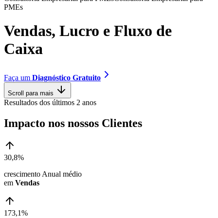
P
M
E
s
V
e
n
d
a
s
,
L
u
c
r
o
e
F
l
u
x
o
d
e
C
a
i
x
a
Faça um
Diagnóstico Gratuito
Scroll para mais
Resultados dos últimos 2 anos
Impacto nos nossos Clientes
30,8%
crescimento Anual médio
em
Vendas
173,1%