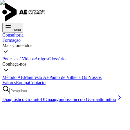
menu
Consultoria
Formação
Mais Conteúdos
Podcasts / Videos
Artigos
Glossário
Conheça-nos
Método AE
Manifesto AE
Paulo de Vilhena
Os Nossos
Valores
Equipa
Contacto
Diagnóstico Gratuito
D
D
i
i
a
a
g
g
n
n
ó
ó
s
s
t
t
i
i
c
c
o
o
G
G
r
r
a
a
t
t
u
u
i
i
t
t
o
o