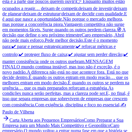
esta é a parte que poucos querem ouvir:👉 Enquanto muitos estão
ocupados a reagir… deixam de competir.deixam de investir;deixam
de planear;deixam de estruturar;deixam de decidir com qualidade.E
é aqui que nasce a oportunidade.Não porque o mercado melhora,
mas porque a concorrência piora.Vantagem competitiva não surge
em momentos fáceis. Surge quando os outros perdem clareza.🧭 A
decisão que define o seu próximo trimestreCaro empresário, Abril
não pede mais esforço.Pede melhor decisão.Este é o momento
para:✔️ parar e pensar estrategicamente;✔️ reforçar métricas e
controlo;✔️ proteger fluxo de caixa;✔️ ajustar sem perder direção;✔️
manter consistência onde os outros quebram.MENSAGEM
FINALO mundo continua instável, mas isso não é exceção, é o
novo padrão.A diferença não está no que acontece fora. Está no que
decide dentro.É quando os outros entram em modo reação… que os
melhores entram em modo decisão.É quando os outros se perdem na
urgência… que os mais preparados reforçam a estratégia.As
condições nunca serão perfeitas, mas a clareza pode ser.E, no final, é
isso que separa empresas que sobrevivem de empresas que crescem
com consistência.Com exigência, disciplina e foco no essencial,✍️
Paulo de Vilhena
Carta Aberta aos Pequenos Empresários
Como Preparar a Sua
Empresa para um Mundo Mais Competitivo e Geopolítico
Caro
empresário,O mundo voltou a entrar numa fase em que a história se