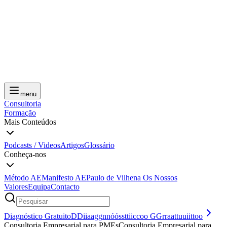
menu
Consultoria
Formação
Mais Conteúdos
Podcasts / Videos
Artigos
Glossário
Conheça-nos
Método AE
Manifesto AE
Paulo de Vilhena
Os Nossos
Valores
Equipa
Contacto
Diagnóstico Gratuito
D
D
i
i
a
a
g
g
n
n
ó
ó
s
s
t
t
i
i
c
c
o
o
G
G
r
r
a
a
t
t
u
u
i
i
t
t
o
o
Consultoria Empresarial para PMEs
C
o
n
s
u
l
t
o
r
i
a
E
m
p
r
e
s
a
r
i
a
l
p
a
r
a