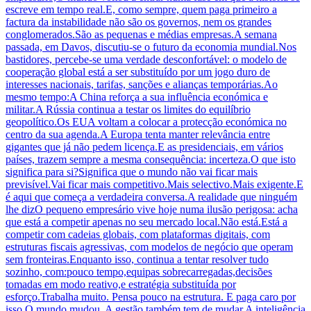
escreve em tempo real.E, como sempre, quem paga primeiro a
factura da instabilidade não são os governos, nem os grandes
conglomerados.São as pequenas e médias empresas.A semana
passada, em Davos, discutiu-se o futuro da economia mundial.Nos
bastidores, percebe-se uma verdade desconfortável: o modelo de
cooperação global está a ser substituído por um jogo duro de
interesses nacionais, tarifas, sanções e alianças temporárias.Ao
mesmo tempo:A China reforça a sua influência económica e
militar.A Rússia continua a testar os limites do equilíbrio
geopolítico.Os EUA voltam a colocar a protecção económica no
centro da sua agenda.A Europa tenta manter relevância entre
gigantes que já não pedem licença.E as presidenciais, em vários
países, trazem sempre a mesma consequência: incerteza.O que isto
significa para si?Significa que o mundo não vai ficar mais
previsível.Vai ficar mais competitivo.Mais selectivo.Mais exigente.E
é aqui que começa a verdadeira conversa.A realidade que ninguém
lhe dizO pequeno empresário vive hoje numa ilusão perigosa: acha
que está a competir apenas no seu mercado local.Não está.Está a
competir com cadeias globais, com plataformas digitais, com
estruturas fiscais agressivas, com modelos de negócio que operam
sem fronteiras.Enquanto isso, continua a tentar resolver tudo
sozinho, com:pouco tempo,equipas sobrecarregadas,decisões
tomadas em modo reativo,e estratégia substituída por
esforço.Trabalha muito. Pensa pouco na estrutura. E paga caro por
isso.O mundo mudou. A gestão também tem de mudar.A inteligência