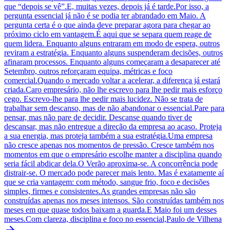
que “depois se vê”.E, muitas vezes, depois já é tarde.Por isso, a
pergunta essencial já não é se podia ter abrandado em Maio. A
pergunta certa é o que ainda deve preparar agora para chegar ao
próximo ciclo em vantagem.É aqui que se separa quem reage de
quem lidera. Enquanto alguns entraram em modo de espera, outros
reviram a estratégia. Enquanto alguns suspenderam decisões, outros
afinaram processos. Enquanto alguns começaram a desaparecer até
Setembro, outros reforçaram equipa, métricas e foco
comercial.Quando o mercado voltar a acelerar, a diferença já estará
criada.Caro empresário, não lhe escrevo para lhe pedir mais esforço
cego. Escrevo-lhe para lhe pedir mais lucidez. Não se trata de
trabalhar sem descanso, mas de não abandonar o essencial.Pare para
pensar, mas não pare de decidir. Descanse quando tiver de
descansar, mas não entregue a direção da empresa ao acaso. Proteja
a sua energia, mas proteja também a sua estratégia.Uma empresa
não cresce apenas nos momentos de pressão. Cresce também nos
momentos em que o empresário escolhe manter a disciplina quando
seria fácil abdicar dela.O Verão aproxima-se. A concorrência pode
distrair-se. O mercado pode parecer mais lento. Mas é exatamente aí
que se cria vantagem: com método, sangue frio, foco e decisões
simples, firmes e consistentes.As grandes empresas não são
construídas apenas nos meses intensos. São construídas também nos
meses em que quase todos baixam a guarda.E Maio foi um desses
meses.Com clareza, disciplina e foco no essencial,Paulo de Vilhena