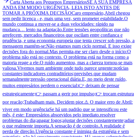
Carta Aberta aos Pequenos Empresários
SE A SUA EMPRESA
ANDA EM MODO URGÊNCIA, LEIA ISTO ANTES DE
TOMAR A PRÓXIMA DECISÃO
Caro empresário,Abril chegou
sem pedir licença - e, mais uma vez, sem prometer estabilidade.O
mundo continua a mover-se a duas velocidades: rápido na
mudança… lento na adaptação.Entre tensões geopolíticas que não
arrefecem, mercados financeiros que oscilam entre confiança e
prudência, e uma economia europeia que tenta crescer sob pressão, a
mensagem mantém-se:Não estamos num ciclo normal. E isso exige
decisões fora do normal.Mas permita-me ser claro desde o início:O
problema não está no contexto. O problema está na forma como a
maioria reage a ele.O ruído aumentou, mas a clareza tornou-se mais
valiosa.Vivemos num ambiente onde tudo parece urgente:notícias
constantes;indicadores contraditórios;previsões que mudam
semanalmente;pressão operacional diária.E, no meio deste ruído,
muitos empresários perdem o essencial:👉 deixam de pensar
estrategicamente;👉 passam a gerir por impulso;👉 trocam estrutura
por reação;Trabalham mais. Decidem pior.⚠️ O maior erro de Abril:
viver em modo urgênciaSe há um padrão que se intensificou este
mês, é este: Empresários absorvidos pelo imediato.resolver
problemas do dia;apagar fogos;ajustar decisões constantemente;adiar
o que realmente importa.A sensação é de controlo.A realidade é
perda de direção.Urgência constante é inimiga da estratégia e sem
estratégia, não há crescimento consistente. Há apenas sobrevivência.