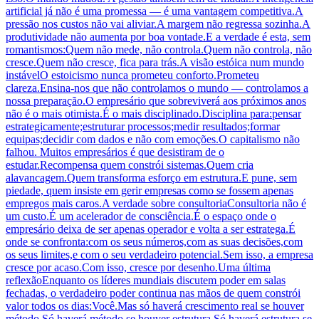
artificial já não é uma promessa — é uma vantagem competitiva.A
pressão nos custos não vai aliviar.A margem não regressa sozinha.A
produtividade não aumenta por boa vontade.E a verdade é esta, sem
romantismos:Quem não mede, não controla.Quem não controla, não
cresce.Quem não cresce, fica para trás.A visão estóica num mundo
instávelO estoicismo nunca prometeu conforto.Prometeu
clareza.Ensina-nos que não controlamos o mundo — controlamos a
nossa preparação.O empresário que sobreviverá aos próximos anos
não é o mais otimista.É o mais disciplinado.Disciplina para:pensar
estrategicamente;estruturar processos;medir resultados;formar
equipas;decidir com dados e não com emoções.O capitalismo não
falhou. Muitos empresários é que desistiram de o
estudar.Recompensa quem constrói sistemas.Quem cria
alavancagem.Quem transforma esforço em estrutura.E pune, sem
piedade, quem insiste em gerir empresas como se fossem apenas
empregos mais caros.A verdade sobre consultoriaConsultoria não é
um custo.É um acelerador de consciência.É o espaço onde o
empresário deixa de ser apenas operador e volta a ser estratega.É
onde se confronta:com os seus números,com as suas decisões,com
os seus limites,e com o seu verdadeiro potencial.Sem isso, a empresa
cresce por acaso.Com isso, cresce por desenho.Uma última
reflexãoEnquanto os líderes mundiais discutem poder em salas
fechadas, o verdadeiro poder continua nas mãos de quem constrói
valor todos os dias:Você.Mas só haverá crescimento real se houver
método.Só haverá método se houver estrutura.Só haverá estrutura se