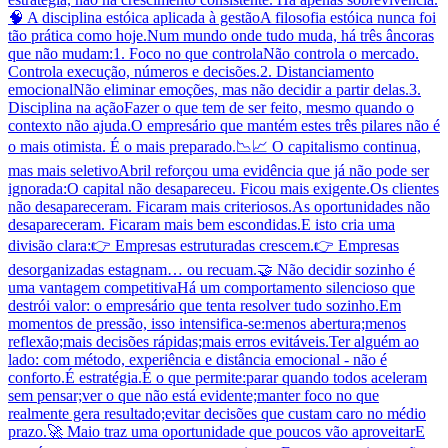
🧠 A disciplina estóica aplicada à gestãoA filosofia estóica nunca foi
tão prática como hoje.Num mundo onde tudo muda, há três âncoras
que não mudam:1. Foco no que controlaNão controla o mercado.
Controla execução, números e decisões.2. Distanciamento
emocionalNão eliminar emoções, mas não decidir a partir delas.3.
Disciplina na açãoFazer o que tem de ser feito, mesmo quando o
contexto não ajuda.O empresário que mantém estes três pilares não é
o mais otimista. É o mais preparado.📉📈 O capitalismo continua,
mas mais seletivoAbril reforçou uma evidência que já não pode ser
ignorada:O capital não desapareceu. Ficou mais exigente.Os clientes
não desapareceram. Ficaram mais criteriosos.As oportunidades não
desapareceram. Ficaram mais bem escondidas.E isto cria uma
divisão clara:👉 Empresas estruturadas crescem.👉 Empresas
desorganizadas estagnam… ou recuam.🤝 Não decidir sozinho é
uma vantagem competitivaHá um comportamento silencioso que
destrói valor: o empresário que tenta resolver tudo sozinho.Em
momentos de pressão, isso intensifica-se:menos abertura;menos
reflexão;mais decisões rápidas;mais erros evitáveis.Ter alguém ao
lado: com método, experiência e distância emocional - não é
conforto.É estratégia.É o que permite:parar quando todos aceleram
sem pensar;ver o que não está evidente;manter foco no que
realmente gera resultado;evitar decisões que custam caro no médio
prazo.🚀 Maio traz uma oportunidade que poucos vão aproveitarE