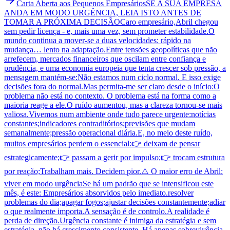
Carta Aberta aos Pequenos Empresários
SE A SUA EMPRESA
ANDA EM MODO URGÊNCIA, LEIA ISTO ANTES DE
TOMAR A PRÓXIMA DECISÃO
Caro empresário,Abril chegou
sem pedir licença - e, mais uma vez, sem prometer estabilidade.O
mundo continua a mover-se a duas velocidades: rápido na
mudança… lento na adaptação.Entre tensões geopolíticas que não
arrefecem, mercados financeiros que oscilam entre confiança e
prudência, e uma economia europeia que tenta crescer sob pressão, a
mensagem mantém-se:Não estamos num ciclo normal. E isso exige
decisões fora do normal.Mas permita-me ser claro desde o início:O
problema não está no contexto. O problema está na forma como a
maioria reage a ele.O ruído aumentou, mas a clareza tornou-se mais
valiosa.Vivemos num ambiente onde tudo parece urgente:notícias
constantes;indicadores contraditórios;previsões que mudam
semanalmente;pressão operacional diária.E, no meio deste ruído,
muitos empresários perdem o essencial:👉 deixam de pensar
estrategicamente;👉 passam a gerir por impulso;👉 trocam estrutura
por reação;Trabalham mais. Decidem pior.⚠️ O maior erro de Abril:
viver em modo urgênciaSe há um padrão que se intensificou este
mês, é este: Empresários absorvidos pelo imediato.resolver
problemas do dia;apagar fogos;ajustar decisões constantemente;adiar
o que realmente importa.A sensação é de controlo.A realidade é
perda de direção.Urgência constante é inimiga da estratégia e sem
estratégia, não há crescimento consistente. Há apenas sobrevivência.