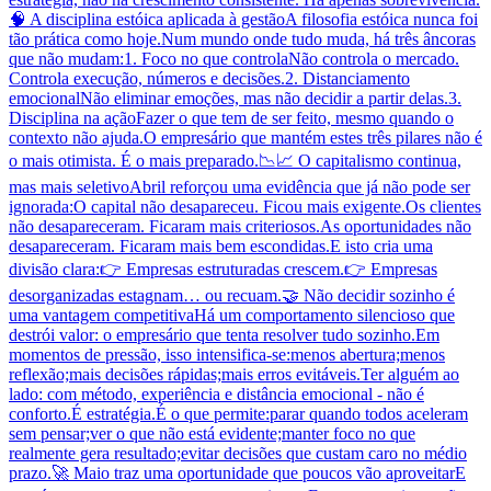
🧠 A disciplina estóica aplicada à gestãoA filosofia estóica nunca foi
tão prática como hoje.Num mundo onde tudo muda, há três âncoras
que não mudam:1. Foco no que controlaNão controla o mercado.
Controla execução, números e decisões.2. Distanciamento
emocionalNão eliminar emoções, mas não decidir a partir delas.3.
Disciplina na açãoFazer o que tem de ser feito, mesmo quando o
contexto não ajuda.O empresário que mantém estes três pilares não é
o mais otimista. É o mais preparado.📉📈 O capitalismo continua,
mas mais seletivoAbril reforçou uma evidência que já não pode ser
ignorada:O capital não desapareceu. Ficou mais exigente.Os clientes
não desapareceram. Ficaram mais criteriosos.As oportunidades não
desapareceram. Ficaram mais bem escondidas.E isto cria uma
divisão clara:👉 Empresas estruturadas crescem.👉 Empresas
desorganizadas estagnam… ou recuam.🤝 Não decidir sozinho é
uma vantagem competitivaHá um comportamento silencioso que
destrói valor: o empresário que tenta resolver tudo sozinho.Em
momentos de pressão, isso intensifica-se:menos abertura;menos
reflexão;mais decisões rápidas;mais erros evitáveis.Ter alguém ao
lado: com método, experiência e distância emocional - não é
conforto.É estratégia.É o que permite:parar quando todos aceleram
sem pensar;ver o que não está evidente;manter foco no que
realmente gera resultado;evitar decisões que custam caro no médio
prazo.🚀 Maio traz uma oportunidade que poucos vão aproveitarE