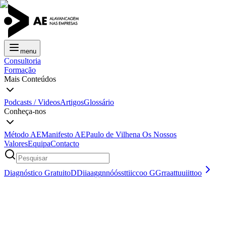
menu
Consultoria
Formação
Mais Conteúdos
Podcasts / Videos
Artigos
Glossário
Conheça-nos
Método AE
Manifesto AE
Paulo de Vilhena
Os Nossos
Valores
Equipa
Contacto
Diagnóstico Gratuito
D
D
i
i
a
a
g
g
n
n
ó
ó
s
s
t
t
i
i
c
c
o
o
G
G
r
r
a
a
t
t
u
u
i
i
t
t
o
o