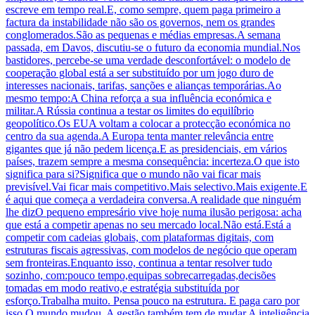
escreve em tempo real.E, como sempre, quem paga primeiro a
factura da instabilidade não são os governos, nem os grandes
conglomerados.São as pequenas e médias empresas.A semana
passada, em Davos, discutiu-se o futuro da economia mundial.Nos
bastidores, percebe-se uma verdade desconfortável: o modelo de
cooperação global está a ser substituído por um jogo duro de
interesses nacionais, tarifas, sanções e alianças temporárias.Ao
mesmo tempo:A China reforça a sua influência económica e
militar.A Rússia continua a testar os limites do equilíbrio
geopolítico.Os EUA voltam a colocar a protecção económica no
centro da sua agenda.A Europa tenta manter relevância entre
gigantes que já não pedem licença.E as presidenciais, em vários
países, trazem sempre a mesma consequência: incerteza.O que isto
significa para si?Significa que o mundo não vai ficar mais
previsível.Vai ficar mais competitivo.Mais selectivo.Mais exigente.E
é aqui que começa a verdadeira conversa.A realidade que ninguém
lhe dizO pequeno empresário vive hoje numa ilusão perigosa: acha
que está a competir apenas no seu mercado local.Não está.Está a
competir com cadeias globais, com plataformas digitais, com
estruturas fiscais agressivas, com modelos de negócio que operam
sem fronteiras.Enquanto isso, continua a tentar resolver tudo
sozinho, com:pouco tempo,equipas sobrecarregadas,decisões
tomadas em modo reativo,e estratégia substituída por
esforço.Trabalha muito. Pensa pouco na estrutura. E paga caro por
isso.O mundo mudou. A gestão também tem de mudar.A inteligência