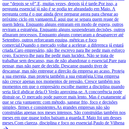
que “depois se vê”.E, muitas vezes, depois já é tarde.Por isso, a
pergunta essencial já não é se podia ter abrandado em Maio. A
pergunta certa é o que ainda deve preparar agora para chegar ao
próximo ciclo em vantagem.É aqui que se separa quem reage de
quem lidera. Enquanto alguns entraram em modo de espera, outros
reviram a estratégia. Enquanto alguns suspenderam decisões, outros
afinaram processos. Enquanto alguns começaram a desaparecer até
Setembro, outros reforçaram equipa, métricas e foco
comercial.Quando o mercado voltar a acelerar, a diferença já estará
criada.Caro empresário, não lhe escrevo para lhe pedir mais esforço
cego. Escrevo-lhe para lhe pedir mais lucidez. Não se trata de
trabalhar sem descanso, mas de não abandonar o essencial.Pare para
pensar, mas não pare de decidir. Descanse quando tiver de
descansar, mas não entregue a direção da empresa ao acaso. Proteja
a sua energia, mas proteja também a sua estratégia.Uma empresa
não cresce apenas nos momentos de pressão. Cresce também nos
momentos em que o empresário escolhe manter a disciplina quando
seria fácil abdicar dela.O Verão aproxima-se. A concorrência pode
distrair-se. O mercado pode parecer mais lento. Mas é exatamente aí
que se cria vantagem: com método, sangue frio, foco e decisões
simples, firmes e consistentes.As grandes empresas não são
construídas apenas nos meses intensos. São construídas também nos
meses em que quase todos baixam a guarda.E Maio foi um desses
meses.Com clareza, disciplina e foco no essencial,Paulo de Vilhena