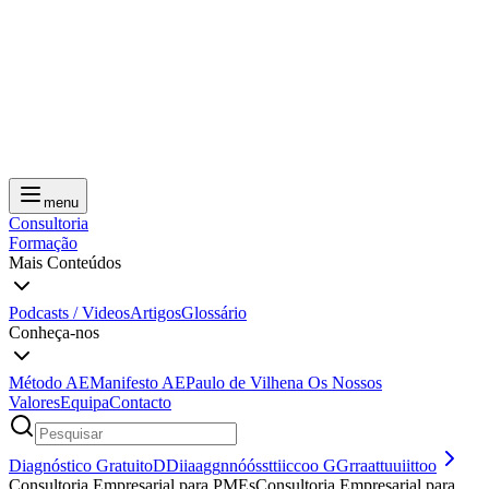
menu
Consultoria
Formação
Mais Conteúdos
Podcasts / Videos
Artigos
Glossário
Conheça-nos
Método AE
Manifesto AE
Paulo de Vilhena
Os Nossos
Valores
Equipa
Contacto
Diagnóstico Gratuito
D
D
i
i
a
a
g
g
n
n
ó
ó
s
s
t
t
i
i
c
c
o
o
G
G
r
r
a
a
t
t
u
u
i
i
t
t
o
o
Consultoria Empresarial para PMEs
C
o
n
s
u
l
t
o
r
i
a
E
m
p
r
e
s
a
r
i
a
l
p
a
r
a