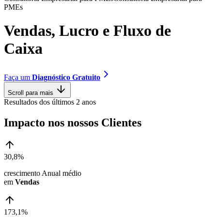
P
M
E
s
V
e
n
d
a
s
,
L
u
c
r
o
e
F
l
u
x
o
d
e
C
a
i
x
a
Faça um
Diagnóstico Gratuito
Scroll para mais
Resultados dos últimos 2 anos
Impacto nos nossos Clientes
30,8%
crescimento Anual médio
em
Vendas
173,1%