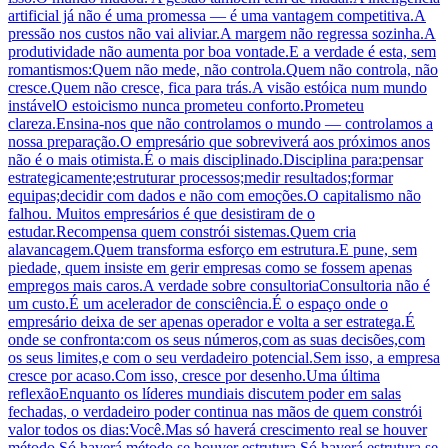
artificial já não é uma promessa — é uma vantagem competitiva.A
pressão nos custos não vai aliviar.A margem não regressa sozinha.A
produtividade não aumenta por boa vontade.E a verdade é esta, sem
romantismos:Quem não mede, não controla.Quem não controla, não
cresce.Quem não cresce, fica para trás.A visão estóica num mundo
instávelO estoicismo nunca prometeu conforto.Prometeu
clareza.Ensina-nos que não controlamos o mundo — controlamos a
nossa preparação.O empresário que sobreviverá aos próximos anos
não é o mais otimista.É o mais disciplinado.Disciplina para:pensar
estrategicamente;estruturar processos;medir resultados;formar
equipas;decidir com dados e não com emoções.O capitalismo não
falhou. Muitos empresários é que desistiram de o
estudar.Recompensa quem constrói sistemas.Quem cria
alavancagem.Quem transforma esforço em estrutura.E pune, sem
piedade, quem insiste em gerir empresas como se fossem apenas
empregos mais caros.A verdade sobre consultoriaConsultoria não é
um custo.É um acelerador de consciência.É o espaço onde o
empresário deixa de ser apenas operador e volta a ser estratega.É
onde se confronta:com os seus números,com as suas decisões,com
os seus limites,e com o seu verdadeiro potencial.Sem isso, a empresa
cresce por acaso.Com isso, cresce por desenho.Uma última
reflexãoEnquanto os líderes mundiais discutem poder em salas
fechadas, o verdadeiro poder continua nas mãos de quem constrói
valor todos os dias:Você.Mas só haverá crescimento real se houver
método.Só haverá método se houver estrutura.Só haverá estrutura se