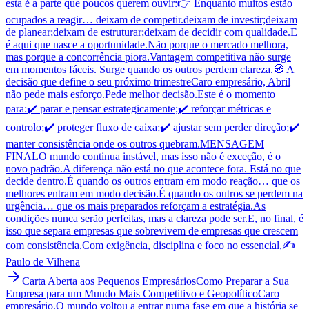
esta é a parte que poucos querem ouvir:👉 Enquanto muitos estão
ocupados a reagir… deixam de competir.deixam de investir;deixam
de planear;deixam de estruturar;deixam de decidir com qualidade.E
é aqui que nasce a oportunidade.Não porque o mercado melhora,
mas porque a concorrência piora.Vantagem competitiva não surge
em momentos fáceis. Surge quando os outros perdem clareza.🧭 A
decisão que define o seu próximo trimestreCaro empresário, Abril
não pede mais esforço.Pede melhor decisão.Este é o momento
para:✔️ parar e pensar estrategicamente;✔️ reforçar métricas e
controlo;✔️ proteger fluxo de caixa;✔️ ajustar sem perder direção;✔️
manter consistência onde os outros quebram.MENSAGEM
FINALO mundo continua instável, mas isso não é exceção, é o
novo padrão.A diferença não está no que acontece fora. Está no que
decide dentro.É quando os outros entram em modo reação… que os
melhores entram em modo decisão.É quando os outros se perdem na
urgência… que os mais preparados reforçam a estratégia.As
condições nunca serão perfeitas, mas a clareza pode ser.E, no final, é
isso que separa empresas que sobrevivem de empresas que crescem
com consistência.Com exigência, disciplina e foco no essencial,✍️
Paulo de Vilhena
Carta Aberta aos Pequenos Empresários
Como Preparar a Sua
Empresa para um Mundo Mais Competitivo e Geopolítico
Caro
empresário,O mundo voltou a entrar numa fase em que a história se