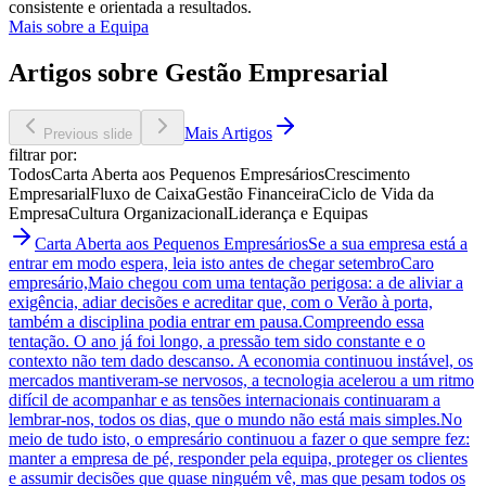
consistente e orientada a resultados.
Mais sobre a Equipa
Artigos sobre Gestão Empresarial
Mais Artigos
Previous slide
filtrar por:
Todos
Carta Aberta aos Pequenos Empresários
Crescimento
Empresarial
Fluxo de Caixa
Gestão Financeira
Ciclo de Vida da
Empresa
Cultura Organizacional
Liderança e Equipas
Carta Aberta aos Pequenos Empresários
Se a sua empresa está a
entrar em modo espera, leia isto antes de chegar setembro
Caro
empresário,Maio chegou com uma tentação perigosa: a de aliviar a
exigência, adiar decisões e acreditar que, com o Verão à porta,
também a disciplina podia entrar em pausa.Compreendo essa
tentação. O ano já foi longo, a pressão tem sido constante e o
contexto não tem dado descanso. A economia continuou instável, os
mercados mantiveram-se nervosos, a tecnologia acelerou a um ritmo
difícil de acompanhar e as tensões internacionais continuaram a
lembrar-nos, todos os dias, que o mundo não está mais simples.No
meio de tudo isto, o empresário continuou a fazer o que sempre fez:
manter a empresa de pé, responder pela equipa, proteger os clientes
e assumir decisões que quase ninguém vê, mas que pesam todos os