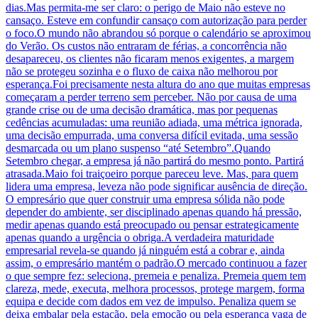
dias.Mas permita-me ser claro: o perigo de Maio não esteve no
cansaço. Esteve em confundir cansaço com autorização para perder
o foco.O mundo não abrandou só porque o calendário se aproximou
do Verão. Os custos não entraram de férias, a concorrência não
desapareceu, os clientes não ficaram menos exigentes, a margem
não se protegeu sozinha e o fluxo de caixa não melhorou por
esperança.Foi precisamente nesta altura do ano que muitas empresas
começaram a perder terreno sem perceber. Não por causa de uma
grande crise ou de uma decisão dramática, mas por pequenas
cedências acumuladas: uma reunião adiada, uma métrica ignorada,
uma decisão empurrada, uma conversa difícil evitada, uma sessão
desmarcada ou um plano suspenso “até Setembro”.Quando
Setembro chegar, a empresa já não partirá do mesmo ponto. Partirá
atrasada.Maio foi traiçoeiro porque pareceu leve. Mas, para quem
lidera uma empresa, leveza não pode significar ausência de direção.
O empresário que quer construir uma empresa sólida não pode
depender do ambiente, ser disciplinado apenas quando há pressão,
medir apenas quando está preocupado ou pensar estrategicamente
apenas quando a urgência o obriga.A verdadeira maturidade
empresarial revela-se quando já ninguém está a cobrar e, ainda
assim, o empresário mantém o padrão.O mercado continuou a fazer
o que sempre fez: seleciona, premeia e penaliza. Premeia quem tem
clareza, mede, executa, melhora processos, protege margem, forma
equipa e decide com dados em vez de impulso. Penaliza quem se
deixa embalar pela estação, pela emoção ou pela esperança vaga de