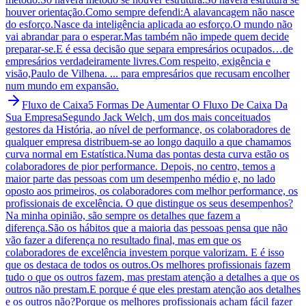
houver orientação.Como sempre defendi:A alavancagem não nasce
do esforço.Nasce da inteligência aplicada ao esforço.O mundo não
vai abrandar para o esperar.Mas também não impede quem decide
preparar-se.E é essa decisão que separa empresários ocupados…de
empresários verdadeiramente livres.Com respeito, exigência e
visão,Paulo de Vilhena. ... para empresários que recusam encolher
num mundo em expansão.
Fluxo de Caixa
5 Formas De Aumentar O Fluxo De Caixa Da
Sua Empresa
Segundo Jack Welch, um dos mais conceituados
gestores da História, ao nível de performance, os colaboradores de
qualquer empresa distribuem-se ao longo daquilo a que chamamos
curva normal em Estatística.Numa das pontas desta curva estão os
colaboradores de pior performance. Depois, no centro, temos a
maior parte das pessoas com um desempenho médio e, no lado
oposto aos primeiros, os colaboradores com melhor performance, os
profissionais de excelência. O que distingue os seus desempenhos?
Na minha opinião, são sempre os detalhes que fazem a
diferença.São os hábitos que a maioria das pessoas pensa que não
vão fazer a diferença no resultado final, mas em que os
colaboradores de excelência investem porque valorizam. E é isso
que os destaca de todos os outros.Os melhores profissionais fazem
tudo o que os outros fazem, mas prestam atenção a detalhes a que os
outros não prestam.E porque é que eles prestam atenção aos detalhes
e os outros não?Porque os melhores profissionais acham fácil fazer