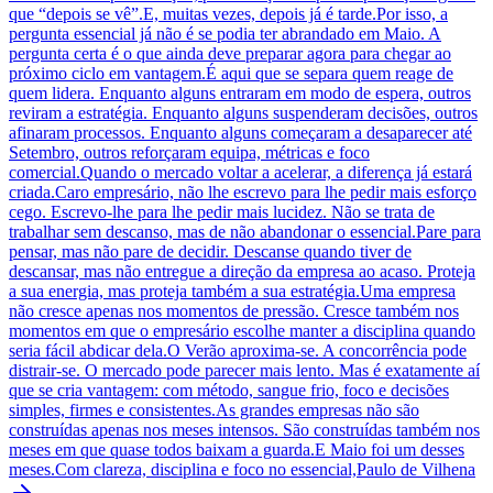
que “depois se vê”.E, muitas vezes, depois já é tarde.Por isso, a
pergunta essencial já não é se podia ter abrandado em Maio. A
pergunta certa é o que ainda deve preparar agora para chegar ao
próximo ciclo em vantagem.É aqui que se separa quem reage de
quem lidera. Enquanto alguns entraram em modo de espera, outros
reviram a estratégia. Enquanto alguns suspenderam decisões, outros
afinaram processos. Enquanto alguns começaram a desaparecer até
Setembro, outros reforçaram equipa, métricas e foco
comercial.Quando o mercado voltar a acelerar, a diferença já estará
criada.Caro empresário, não lhe escrevo para lhe pedir mais esforço
cego. Escrevo-lhe para lhe pedir mais lucidez. Não se trata de
trabalhar sem descanso, mas de não abandonar o essencial.Pare para
pensar, mas não pare de decidir. Descanse quando tiver de
descansar, mas não entregue a direção da empresa ao acaso. Proteja
a sua energia, mas proteja também a sua estratégia.Uma empresa
não cresce apenas nos momentos de pressão. Cresce também nos
momentos em que o empresário escolhe manter a disciplina quando
seria fácil abdicar dela.O Verão aproxima-se. A concorrência pode
distrair-se. O mercado pode parecer mais lento. Mas é exatamente aí
que se cria vantagem: com método, sangue frio, foco e decisões
simples, firmes e consistentes.As grandes empresas não são
construídas apenas nos meses intensos. São construídas também nos
meses em que quase todos baixam a guarda.E Maio foi um desses
meses.Com clareza, disciplina e foco no essencial,Paulo de Vilhena