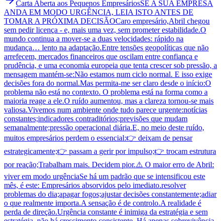
Carta Aberta aos Pequenos Empresários
SE A SUA EMPRESA
ANDA EM MODO URGÊNCIA, LEIA ISTO ANTES DE
TOMAR A PRÓXIMA DECISÃO
Caro empresário,Abril chegou
sem pedir licença - e, mais uma vez, sem prometer estabilidade.O
mundo continua a mover-se a duas velocidades: rápido na
mudança… lento na adaptação.Entre tensões geopolíticas que não
arrefecem, mercados financeiros que oscilam entre confiança e
prudência, e uma economia europeia que tenta crescer sob pressão, a
mensagem mantém-se:Não estamos num ciclo normal. E isso exige
decisões fora do normal.Mas permita-me ser claro desde o início:O
problema não está no contexto. O problema está na forma como a
maioria reage a ele.O ruído aumentou, mas a clareza tornou-se mais
valiosa.Vivemos num ambiente onde tudo parece urgente:notícias
constantes;indicadores contraditórios;previsões que mudam
semanalmente;pressão operacional diária.E, no meio deste ruído,
muitos empresários perdem o essencial:👉 deixam de pensar
estrategicamente;👉 passam a gerir por impulso;👉 trocam estrutura
por reação;Trabalham mais. Decidem pior.⚠️ O maior erro de Abril:
viver em modo urgênciaSe há um padrão que se intensificou este
mês, é este: Empresários absorvidos pelo imediato.resolver
problemas do dia;apagar fogos;ajustar decisões constantemente;adiar
o que realmente importa.A sensação é de controlo.A realidade é
perda de direção.Urgência constante é inimiga da estratégia e sem
estratégia, não há crescimento consistente. Há apenas sobrevivência.