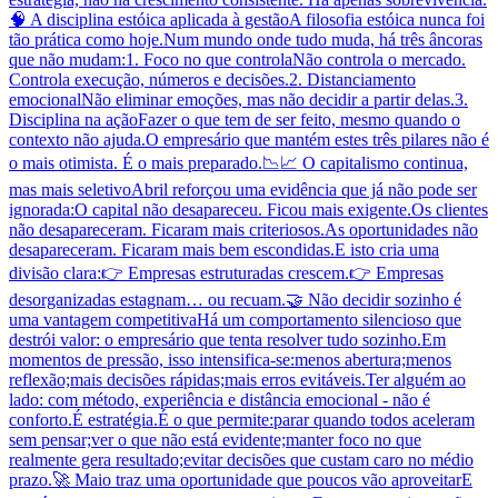
🧠 A disciplina estóica aplicada à gestãoA filosofia estóica nunca foi
tão prática como hoje.Num mundo onde tudo muda, há três âncoras
que não mudam:1. Foco no que controlaNão controla o mercado.
Controla execução, números e decisões.2. Distanciamento
emocionalNão eliminar emoções, mas não decidir a partir delas.3.
Disciplina na açãoFazer o que tem de ser feito, mesmo quando o
contexto não ajuda.O empresário que mantém estes três pilares não é
o mais otimista. É o mais preparado.📉📈 O capitalismo continua,
mas mais seletivoAbril reforçou uma evidência que já não pode ser
ignorada:O capital não desapareceu. Ficou mais exigente.Os clientes
não desapareceram. Ficaram mais criteriosos.As oportunidades não
desapareceram. Ficaram mais bem escondidas.E isto cria uma
divisão clara:👉 Empresas estruturadas crescem.👉 Empresas
desorganizadas estagnam… ou recuam.🤝 Não decidir sozinho é
uma vantagem competitivaHá um comportamento silencioso que
destrói valor: o empresário que tenta resolver tudo sozinho.Em
momentos de pressão, isso intensifica-se:menos abertura;menos
reflexão;mais decisões rápidas;mais erros evitáveis.Ter alguém ao
lado: com método, experiência e distância emocional - não é
conforto.É estratégia.É o que permite:parar quando todos aceleram
sem pensar;ver o que não está evidente;manter foco no que
realmente gera resultado;evitar decisões que custam caro no médio
prazo.🚀 Maio traz uma oportunidade que poucos vão aproveitarE