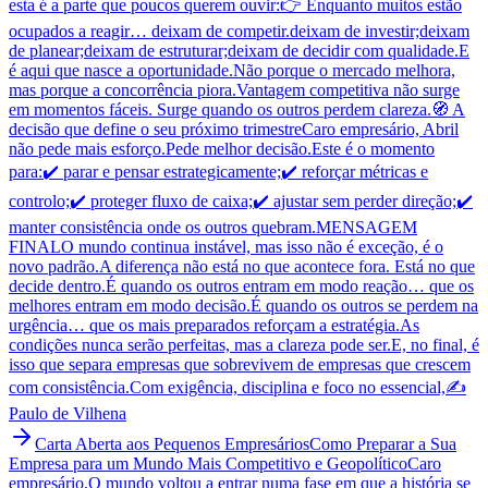
esta é a parte que poucos querem ouvir:👉 Enquanto muitos estão
ocupados a reagir… deixam de competir.deixam de investir;deixam
de planear;deixam de estruturar;deixam de decidir com qualidade.E
é aqui que nasce a oportunidade.Não porque o mercado melhora,
mas porque a concorrência piora.Vantagem competitiva não surge
em momentos fáceis. Surge quando os outros perdem clareza.🧭 A
decisão que define o seu próximo trimestreCaro empresário, Abril
não pede mais esforço.Pede melhor decisão.Este é o momento
para:✔️ parar e pensar estrategicamente;✔️ reforçar métricas e
controlo;✔️ proteger fluxo de caixa;✔️ ajustar sem perder direção;✔️
manter consistência onde os outros quebram.MENSAGEM
FINALO mundo continua instável, mas isso não é exceção, é o
novo padrão.A diferença não está no que acontece fora. Está no que
decide dentro.É quando os outros entram em modo reação… que os
melhores entram em modo decisão.É quando os outros se perdem na
urgência… que os mais preparados reforçam a estratégia.As
condições nunca serão perfeitas, mas a clareza pode ser.E, no final, é
isso que separa empresas que sobrevivem de empresas que crescem
com consistência.Com exigência, disciplina e foco no essencial,✍️
Paulo de Vilhena
Carta Aberta aos Pequenos Empresários
Como Preparar a Sua
Empresa para um Mundo Mais Competitivo e Geopolítico
Caro
empresário,O mundo voltou a entrar numa fase em que a história se