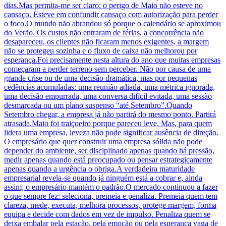
dias.Mas permita-me ser claro: o perigo de Maio não esteve no
cansaço. Esteve em confundir cansaço com autorização para perder
o foco.O mundo não abrandou só porque o calendário se aproximou
do Verão. Os custos não entraram de férias, a concorrência não
desapareceu, os clientes não ficaram menos exigentes, a margem
não se protegeu sozinha e o fluxo de caixa não melhorou por
esperança.Foi precisamente nesta altura do ano que muitas empresas
começaram a perder terreno sem perceber. Não por causa de uma
grande crise ou de uma decisão dramática, mas por pequenas
cedências acumuladas: uma reunião adiada, uma métrica ignorada,
uma decisão empurrada, uma conversa difícil evitada, uma sessão
desmarcada ou um plano suspenso “até Setembro”.Quando
Setembro chegar, a empresa já não partirá do mesmo ponto. Partirá
atrasada.Maio foi traiçoeiro porque pareceu leve. Mas, para quem
lidera uma empresa, leveza não pode significar ausência de direção.
O empresário que quer construir uma empresa sólida não pode
depender do ambiente, ser disciplinado apenas quando há pressão,
medir apenas quando está preocupado ou pensar estrategicamente
apenas quando a urgência o obriga.A verdadeira maturidade
empresarial revela-se quando já ninguém está a cobrar e, ainda
assim, o empresário mantém o padrão.O mercado continuou a fazer
o que sempre fez: seleciona, premeia e penaliza. Premeia quem tem
clareza, mede, executa, melhora processos, protege margem, forma
equipa e decide com dados em vez de impulso. Penaliza quem se
deixa embalar pela estação, pela emoção ou pela esperança vaga de