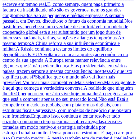
escreve em tempo real.E, como sempre, quem paga primeiro a
factura da instabilidade não são os governos, nem os grandes
conglomerados.São as pequenas e médias empresas.A semana
passada, em Davos, discutiu-se o futuro da economia mundial.Nos
bastidores, percebe-se uma verdade desconfortável: o modelo de
cooperação global está a ser substituído por um jogo duro de
interesses nacionais, tarifas, sanções e alianças temporárias.Ao
mesmo tempo:A China reforça a sua influência económica e
militar.A Rússia continua a testar os limites do equilíbrio
geopolítico.Os EUA voltam a colocar a protecção económica no
centro da sua agenda.A Europa tenta manter relevância entre
gigantes que já não pedem licença.E as presidenciais, em vários
países, trazem sempre a mesma consequência: incerteza.O que isto
significa para si?Significa que o mundo não vai ficar mais
previsível.Vai ficar mais competitivo.Mais selectivo.Mais exigente.E
é aqui que começa a verdadeira conversa.A realidade que ninguém
lhe dizO pequeno empresário vive hoje numa ilusão perigosa: acha
que está a competir apenas no seu mercado local.Não está.Está a
competir com cadeias globais, com plataformas digitais, com
estruturas fiscais agressivas, com modelos de negócio que operam
sem fronteiras.Enquanto isso, continua a tentar resolver tudo
sozinho, com:pouco tempo,equipas sobrecarregadas,decisões
tomadas em modo reativo,e estratégia substituída por
esforço.Trabalha muito. Pensa pouco na estrutura. E paga caro por
isso.O mundo mudou. A gestão também tem de mudar.A inteligência