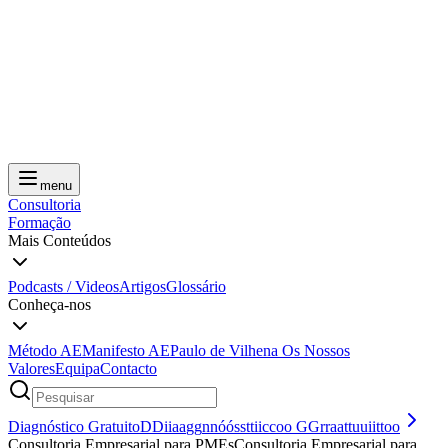
menu
Consultoria
Formação
Mais Conteúdos
Podcasts / Videos
Artigos
Glossário
Conheça-nos
Método AE
Manifesto AE
Paulo de Vilhena
Os Nossos
Valores
Equipa
Contacto
Diagnóstico Gratuito
D
D
i
i
a
a
g
g
n
n
ó
ó
s
s
t
t
i
i
c
c
o
o
G
G
r
r
a
a
t
t
u
u
i
i
t
t
o
o
Consultoria Empresarial para PMEs
C
o
n
s
u
l
t
o
r
i
a
E
m
p
r
e
s
a
r
i
a
l
p
a
r
a