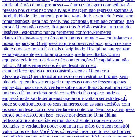
artificial já não é uma promessa — é uma vantagem competitiva.A
pressão nos custos não vai aliviar.A margem não regressa sozinha.A
produtividade não aumenta por boa vontade.E a verdade é esta, sem
romantismos:Quem não mede, não controla.Quem não controla, não
cresce.Quem não cresce, fica para trás.A visão estóica num mundo
instávelO estoicismo nunca prometeu conforto.Prometeu
clareza.Ensina-nos que não controlamos o mundo — controlamos a
nossa preparação.O empresário que sobreviverá aos próximos anos
não é o mais otimista.É o mais disciplinado.Disciplina para:pensar
estrategicamente;estruturar processos;medir resultados;formar
equipas;decidir com dados e não com emoções.O capitalismo não
falhou. Muitos empresários é que desistiram de o
estudar.Recompensa quem constrói sistemas.Quem cria
alavancagem.Quem transforma esforço em estrutura.E pune, sem
piedade, quem insiste em gerir empresas como se fossem apenas
empregos mais caros.A verdade sobre consultoriaConsultoria não é
um custo.É um acelerador de consciência.É o espaço onde o
empresário deixa de ser apenas operador e volta a ser estratega.É
onde se confronta:com os seus números,com as suas decisões,com
os seus limites,e com o seu verdadeiro potencial.Sem isso, a empresa
cresce por acaso.Com isso, cresce por desenho.Uma última
reflexãoEnquanto os líderes mundiais discutem poder em salas
fechadas, o verdadeiro poder continua nas mãos de quem constrói
valor todos os dias:Você.Mas só haverá crescimento real se houver
método.Só haverá método se houver estrutura.Só haverá estrutura se