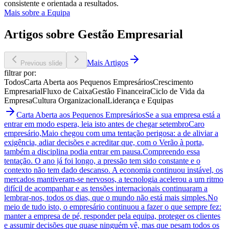
consistente e orientada a resultados.
Mais sobre a Equipa
Artigos sobre Gestão Empresarial
Mais Artigos
Previous slide
filtrar por:
Todos
Carta Aberta aos Pequenos Empresários
Crescimento
Empresarial
Fluxo de Caixa
Gestão Financeira
Ciclo de Vida da
Empresa
Cultura Organizacional
Liderança e Equipas
Carta Aberta aos Pequenos Empresários
Se a sua empresa está a
entrar em modo espera, leia isto antes de chegar setembro
Caro
empresário,Maio chegou com uma tentação perigosa: a de aliviar a
exigência, adiar decisões e acreditar que, com o Verão à porta,
também a disciplina podia entrar em pausa.Compreendo essa
tentação. O ano já foi longo, a pressão tem sido constante e o
contexto não tem dado descanso. A economia continuou instável, os
mercados mantiveram-se nervosos, a tecnologia acelerou a um ritmo
difícil de acompanhar e as tensões internacionais continuaram a
lembrar-nos, todos os dias, que o mundo não está mais simples.No
meio de tudo isto, o empresário continuou a fazer o que sempre fez:
manter a empresa de pé, responder pela equipa, proteger os clientes
e assumir decisões que quase ninguém vê, mas que pesam todos os