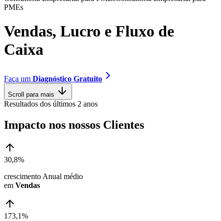
P
M
E
s
V
e
n
d
a
s
,
L
u
c
r
o
e
F
l
u
x
o
d
e
C
a
i
x
a
Faça um
Diagnóstico Gratuito
Scroll para mais
Resultados dos últimos 2 anos
Impacto nos nossos Clientes
30,8%
crescimento Anual médio
em
Vendas
173,1%