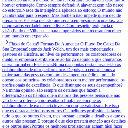
houver orientação.Como sempre defendi:A alavancagem não nasce
do esforço.Nasce da inteligência aplicada ao esforço.O mundo não
vai abrandar para o esperar.Mas também não impede quem decide
preparar-se.E é essa decisão que separa empresários ocupados…de
empresários verdadeiramente livres.Com respeito, exigência e
visão,Paulo de Vilhena. ... para empresários que recusam encolher
num mundo em expansão.
Fluxo de Caixa
5 Formas De Aumentar O Fluxo De Caixa Da
Sua Empresa
Segundo Jack Welch, um dos mais conceituados
gestores da História, ao nível de performance, os colaboradores de
qualquer empresa distribuem-se ao longo daquilo a que chamamos
curva normal em Estatística.Numa das pontas desta curva estão os
colaboradores de pior performance. Depois, no centro, temos a
maior parte das pessoas com um desempenho médio e, no lado
oposto aos primeiros, os colaboradores com melhor performance, os
profissionais de excelência. O que distingue os seus desempenhos?
Na minha opinião, são sempre os detalhes que fazem a
diferença.São os hábitos que a maioria das pessoas pensa que não
vão fazer a diferença no resultado final, mas em que os
colaboradores de excelência investem porque valorizam. E é isso
que os destaca de todos os outros.Os melhores profissionais fazem
tudo o que os outros fazem, mas prestam atenção a detalhes a que os
outros não prestam.E porque é que eles prestam atenção aos detalhes
e os outros não?Porque os melhores profissionais acham fácil fazer