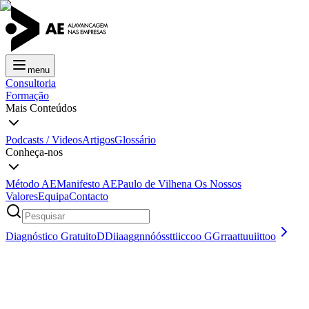
menu
Consultoria
Formação
Mais Conteúdos
Podcasts / Videos
Artigos
Glossário
Conheça-nos
Método AE
Manifesto AE
Paulo de Vilhena
Os Nossos
Valores
Equipa
Contacto
Diagnóstico Gratuito
D
D
i
i
a
a
g
g
n
n
ó
ó
s
s
t
t
i
i
c
c
o
o
G
G
r
r
a
a
t
t
u
u
i
i
t
t
o
o